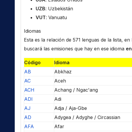
UZB
: Uzbekistán
VUT
: Vanuatu
Idiomas
Esta es la relación de 571 lenguas de la lista, e
buscará las emisiones que hay en ese idioma
en
Código
Idioma
AB
Abkhaz
AC
Aceh
ACH
Achang / Ngac'ang
ADI
Adi
AJ
Adja / Aja-Gbe
AD
Adygea / Adyghe / Circassian
AFA
Afar