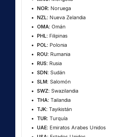
NOR
: Noruega
NZL
: Nueva Zelandia
OMA
: Omán
PHL
: Filipinas
POL
: Polonia
ROU
: Rumania
RUS
: Rusia
SDN
: Sudán
SLM
: Salomón
SWZ
: Swazilandia
THA
: Tailandia
TJK
: Tayikistán
TUR
: Turquía
UAE
: Emiratos Arabes Unidos
USA
: Estados Unidos