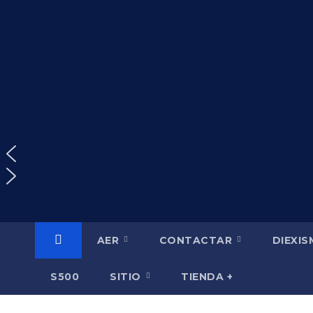
Saltar
al
contenido
AER
CONTACTAR
DIEXI
S500
SITIO
TIENDA +