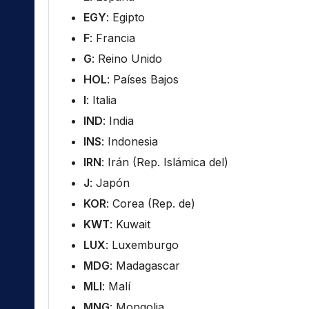
EGY
: Egipto
F
: Francia
G
: Reino Unido
HOL
: Países Bajos
I
: Italia
IND
: India
INS
: Indonesia
IRN
: Irán (Rep. Islámica del)
J
: Japón
KOR
: Corea (Rep. de)
KWT
: Kuwait
LUX
: Luxemburgo
MDG
: Madagascar
MLI
: Malí
MNG
: Mongolia