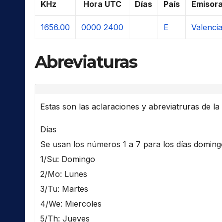
KHz
Hora UTC
Días
País
Emisor
1656.00
0000
2400
E
Valenci
Abreviaturas
Estas son las aclaraciones y abreviatruras de la l
Días
Se usan los números 1 a 7 para los días domingo 
1/Su: Domingo
2/Mo: Lunes
3/Tu: Martes
4/We: Miercoles
5/Th: Jueves