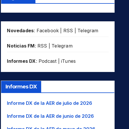
Novedades
:
Facebook
|
RSS
|
Telegram
Noticias FM
:
RSS
|
Telegram
Informes DX
:
Podcast
|
iTunes
Informes DX
Informe DX de la AER de julio de 2026
Informe DX de la AER de junio de 2026
Informe DX de la AER de mayo de 2026