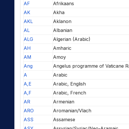
AF
Afrikaans
AK
Akha
AKL
Aklanon
AL
Albanian
ALG
Algerian (Arabic)
AH
Amharic
AM
Amoy
Ang
Angelus programme of Vaticane R
A
Arabic
A,E
Arabic, English
A,F
Arabic, French
AR
Armenian
ARO
Aromanian/Vlach
ASS
Assamese
ASY
Assyrian/Syriac/Neo-Aramaic