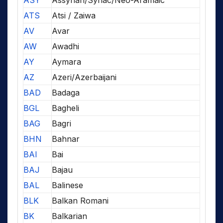
ASY
Assyrian/Syriac/Neo-Aramaic
ATS
Atsi / Zaiwa
AV
Avar
AW
Awadhi
AY
Aymara
AZ
Azeri/Azerbaijani
BAD
Badaga
BGL
Bagheli
BAG
Bagri
BHN
Bahnar
BAI
Bai
BAJ
Bajau
BAL
Balinese
BLK
Balkan Romani
BK
Balkarian