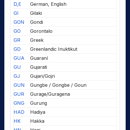
D,E
German, English
GI
Gilaki
GON
Gondi
GO
Gorontalo
GR
Greek
GD
Greenlandic Inuktikut
GUA
Guaraní
GU
Gujarati
GJ
Gujari/Gojri
GUN
Gungbe / Gongbe / Goun
GUR
Gurage/Guragena
GNG
Gurung
HAD
Hadiya
HK
Hakka