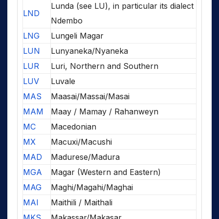
Lunda (see LU), in particular its dialect
LND
Ndembo
LNG
Lungeli Magar
LUN
Lunyaneka/Nyaneka
LUR
Luri, Northern and Southern
LUV
Luvale
MAS
Maasai/Massai/Masai
MAM
Maay / Mamay / Rahanweyn
MC
Macedonian
MX
Macuxi/Macushi
MAD
Madurese/Madura
MGA
Magar (Western and Eastern)
MAG
Maghi/Magahi/Maghai
MAI
Maithili / Maithali
MKS
Makassar/Makasar