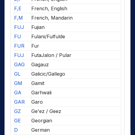
F,E
French, English
F,M
French, Mandarin
FUJ
Fujian
FU
Fulani/Fulfulde
FUR
Fur
FUJ
FutaJalon / Pular
GAG
Gagauz
GL
Galicic/Gallego
GM
Gamit
GA
Garhwali
GAR
Garo
GZ
Ge'ez / Geez
GE
Georgian
D
German