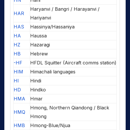
HN
Hani
Haryanvi / Bangri / Harayanvi /
HAR
Hariyanvi
HAS
Hassinya/Hassaniya
HA
Haussa
HZ
Hazaragi
HB
Hebrew
-HF
HFDL Squitter (Aircraft comms station)
HIM
Himachali languages
HI
Hindi
HD
Hindko
HMA
Hmar
Hmong, Northern Qiandong / Black
HMQ
Hmong
HMB
Hmong-Blue/Njua