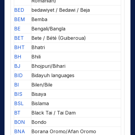
Romanian)
BED
bedawiyet / Bedawi / Beja
BEM
Bemba
BE
Bengali/Bangla
BET
Bete / Bété (Guiberoua)
BHT
Bhatri
BH
Bhili
BJ
Bhojpuri/Bihari
BID
Bidayuh languages
BI
Bilen/Bile
BIS
Bisaya
BSL
Bislama
BT
Black Tai / Tai Dam
BON
Bondo
BNA
Borana Oromo/Afan Oromo