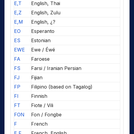
E,T
English, Thai
E,Z
English, Zulu
E,M
English, ¿?
EO
Esperanto
ES
Estonian
EWE
Ewe / Éwé
FA
Faroese
FS
Farsi / Iranian Persian
FJ
Fijian
FP
Filipino (based on Tagalog)
FI
Finnish
FT
Fiote / Vili
FON
Fon / Fongbe
F
French
E,F
French, English