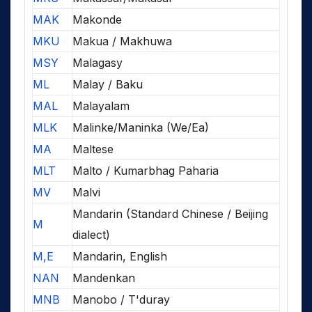
MAK
Makonde
MKU
Makua / Makhuwa
MSY
Malagasy
ML
Malay / Baku
MAL
Malayalam
MLK
Malinke/Maninka (We/Ea)
MA
Maltese
MLT
Malto / Kumarbhag Paharia
MV
Malvi
Mandarin (Standard Chinese / Beijing
M
dialect)
M,E
Mandarin, English
NAN
Mandenkan
MNB
Manobo / T'duray