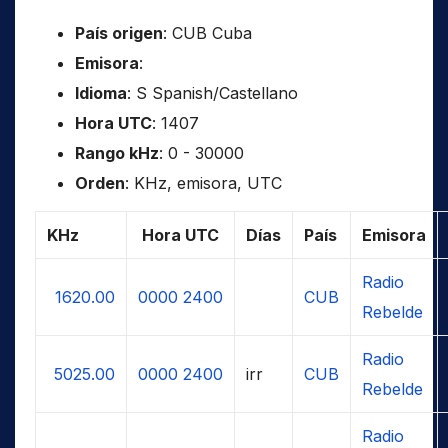
País origen
: CUB Cuba
Emisora
:
Idioma
: S Spanish/Castellano
Hora UTC
: 1407
Rango kHz
: 0 - 30000
Orden
: KHz, emisora, UTC
KHz
Hora UTC
Días
País
Emisora
Radio
1620.00
0000
2400
CUB
Rebelde
Radio
5025.00
0000
2400
irr
CUB
Rebelde
Radio