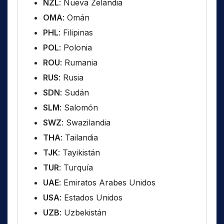
NZL
: Nueva Zelandia
OMA
: Omán
PHL
: Filipinas
POL
: Polonia
ROU
: Rumania
RUS
: Rusia
SDN
: Sudán
SLM
: Salomón
SWZ
: Swazilandia
THA
: Tailandia
TJK
: Tayikistán
TUR
: Turquía
UAE
: Emiratos Arabes Unidos
USA
: Estados Unidos
UZB
: Uzbekistán