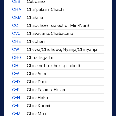
CEB
Cebuano
CHA
Cha'palaa / Chachi
CKM
Chakma
CC
Chaochow (dialect of Min-Nan)
CVC
Chavacano/Chabacano
CHE
Chechen
CW
Chewa/Chichewa/Nyanja/Chinyanja
CHG
Chhattisgarhi
CH
Chin (not further specified)
C-A
Chin-Asho
C-D
Chin-Daai:
C-F
Chin-Falam / Halam
C-H
Chin-Haka
C-K
Chin-Khumi
C-M
Chin-Mro