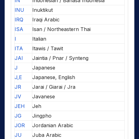
IN
Indonesian / Bahasa Indonesia
INU
Inuktikut
IRQ
Iraqi Arabic
ISA
Isan / Northeastern Thai
I
Italian
ITA
Itawis / Tawit
JAI
Jaintia / Pnar / Synteng
J
Japanese
J,E
Japanese, English
JR
Jarai / Giarai / Jra
JV
Javanese
JEH
Jeh
JG
Jingpho
JOR
Jordanian Arabic
JU
Juba Arabic