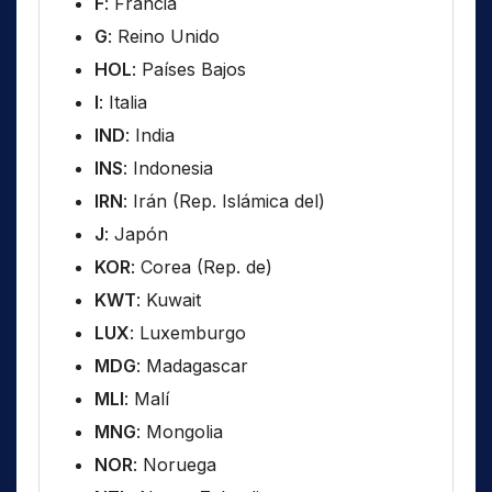
F
: Francia
G
: Reino Unido
HOL
: Países Bajos
I
: Italia
IND
: India
INS
: Indonesia
IRN
: Irán (Rep. Islámica del)
J
: Japón
KOR
: Corea (Rep. de)
KWT
: Kuwait
LUX
: Luxemburgo
MDG
: Madagascar
MLI
: Malí
MNG
: Mongolia
NOR
: Noruega