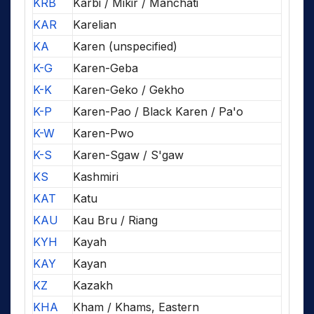
KRB
Karbi / Mikir / Manchati
KAR
Karelian
KA
Karen (unspecified)
K-G
Karen-Geba
K-K
Karen-Geko / Gekho
K-P
Karen-Pao / Black Karen / Pa'o
K-W
Karen-Pwo
K-S
Karen-Sgaw / S'gaw
KS
Kashmiri
KAT
Katu
KAU
Kau Bru / Riang
KYH
Kayah
KAY
Kayan
KZ
Kazakh
KHA
Kham / Khams, Eastern