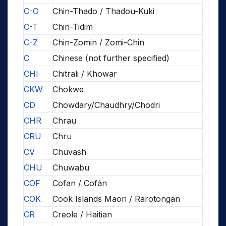
C-O
Chin-Thado / Thadou-Kuki
C-T
Chin-Tidim
C-Z
Chin-Zomin / Zomi-Chin
C
Chinese (not further specified)
CHI
Chitrali / Khowar
CKW
Chokwe
CD
Chowdary/Chaudhry/Chodri
CHR
Chrau
CRU
Chru
CV
Chuvash
CHU
Chuwabu
COF
Cofan / Cofán
COK
Cook Islands Maori / Rarotongan
CR
Creole / Haitian