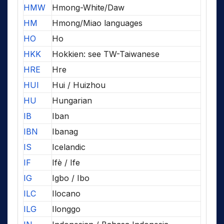
HMW
Hmong-White/Daw
HM
Hmong/Miao languages
HO
Ho
HKK
Hokkien: see TW-Taiwanese
HRE
Hre
HUI
Hui / Huizhou
HU
Hungarian
IB
Iban
IBN
Ibanag
IS
Icelandic
IF
Ifè / Ife
IG
Igbo / Ibo
ILC
Ilocano
ILG
Ilonggo