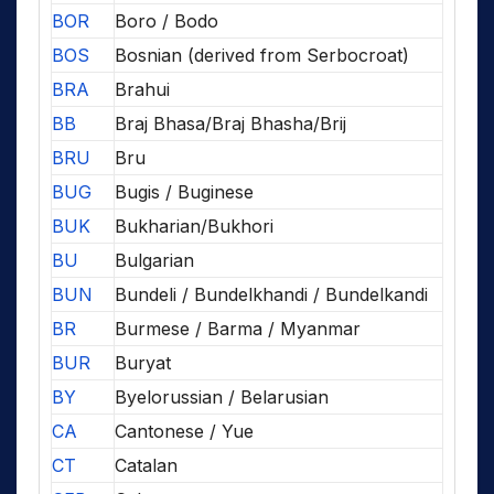
BOR
Boro / Bodo
BOS
Bosnian (derived from Serbocroat)
BRA
Brahui
BB
Braj Bhasa/Braj Bhasha/Brij
BRU
Bru
BUG
Bugis / Buginese
BUK
Bukharian/Bukhori
BU
Bulgarian
BUN
Bundeli / Bundelkhandi / Bundelkandi
BR
Burmese / Barma / Myanmar
BUR
Buryat
BY
Byelorussian / Belarusian
CA
Cantonese / Yue
CT
Catalan