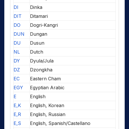
DI
Dinka
DIT
Ditamari
DO
Dogri-Kangri
DUN
Dungan
DU
Dusun
NL
Dutch
DY
Dyula/Jula
DZ
Dzongkha
EC
Eastern Cham
EGY
Egyptian Arabic
E
English
E,K
English, Korean
E,R
English, Russian
E,S
English, Spanish/Castellano