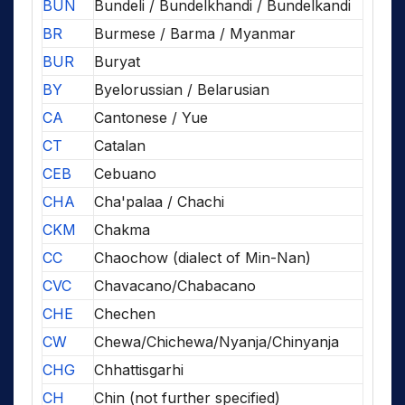
BUN
Bundeli / Bundelkhandi / Bundelkandi
BR
Burmese / Barma / Myanmar
BUR
Buryat
BY
Byelorussian / Belarusian
CA
Cantonese / Yue
CT
Catalan
CEB
Cebuano
CHA
Cha'palaa / Chachi
CKM
Chakma
CC
Chaochow (dialect of Min-Nan)
CVC
Chavacano/Chabacano
CHE
Chechen
CW
Chewa/Chichewa/Nyanja/Chinyanja
CHG
Chhattisgarhi
CH
Chin (not further specified)