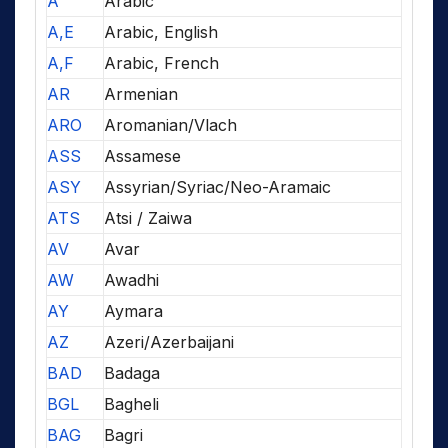
A
Arabic
A,E
Arabic, English
A,F
Arabic, French
AR
Armenian
ARO
Aromanian/Vlach
ASS
Assamese
ASY
Assyrian/Syriac/Neo-Aramaic
ATS
Atsi / Zaiwa
AV
Avar
AW
Awadhi
AY
Aymara
AZ
Azeri/Azerbaijani
BAD
Badaga
BGL
Bagheli
BAG
Bagri