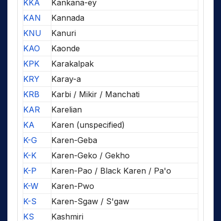
KKA
Kankana-ey
KAN
Kannada
KNU
Kanuri
KAO
Kaonde
KPK
Karakalpak
KRY
Karay-a
KRB
Karbi / Mikir / Manchati
KAR
Karelian
KA
Karen (unspecified)
K-G
Karen-Geba
K-K
Karen-Geko / Gekho
K-P
Karen-Pao / Black Karen / Pa'o
K-W
Karen-Pwo
K-S
Karen-Sgaw / S'gaw
KS
Kashmiri