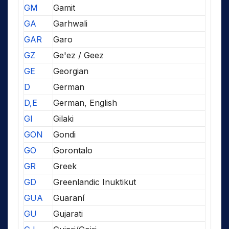
GM
Gamit
GA
Garhwali
GAR
Garo
GZ
Ge'ez / Geez
GE
Georgian
D
German
D,E
German, English
GI
Gilaki
GON
Gondi
GO
Gorontalo
GR
Greek
GD
Greenlandic Inuktikut
GUA
Guaraní
GU
Gujarati