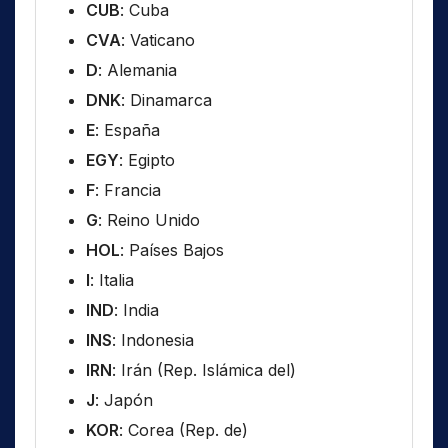
CUB
: Cuba
CVA
: Vaticano
D
: Alemania
DNK
: Dinamarca
E
: España
EGY
: Egipto
F
: Francia
G
: Reino Unido
HOL
: Países Bajos
I
: Italia
IND
: India
INS
: Indonesia
IRN
: Irán (Rep. Islámica del)
J
: Japón
KOR
: Corea (Rep. de)