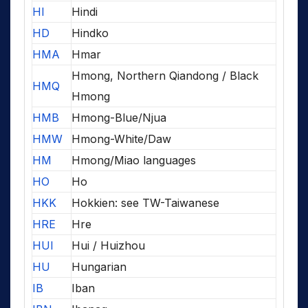
HI
Hindi
HD
Hindko
HMA
Hmar
Hmong, Northern Qiandong / Black
HMQ
Hmong
HMB
Hmong-Blue/Njua
HMW
Hmong-White/Daw
HM
Hmong/Miao languages
HO
Ho
HKK
Hokkien: see TW-Taiwanese
HRE
Hre
HUI
Hui / Huizhou
HU
Hungarian
IB
Iban