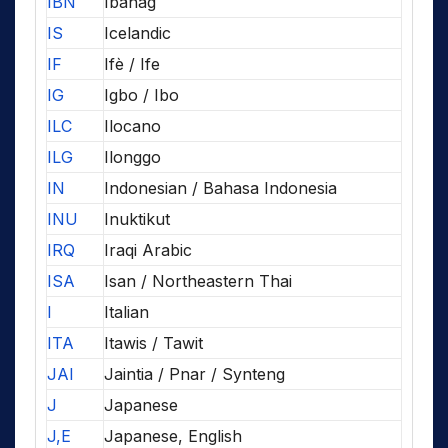
IBN
Ibanag
IS
Icelandic
IF
Ifè / Ife
IG
Igbo / Ibo
ILC
Ilocano
ILG
Ilonggo
IN
Indonesian / Bahasa Indonesia
INU
Inuktikut
IRQ
Iraqi Arabic
ISA
Isan / Northeastern Thai
I
Italian
ITA
Itawis / Tawit
JAI
Jaintia / Pnar / Synteng
J
Japanese
J,E
Japanese, English