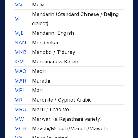
MV
Malvi
Mandarin (Standard Chinese / Beijing
M
dialect)
M,E
Mandarin, English
NAN
Mandenkan
MNB
Manobo / T'duray
K-M
Manumanaw Karen
MAO
Maori
MAR
Marathi
MRI
Mari
MR
Maronite / Cypriot Arabic
MRU
Maru / Lhao Vo
MW
Marwari (a Rajasthani variety)
MCH
Mavchi/Mouchi/Mauchi/Mawchi