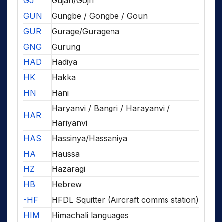
GJ
Gujari/Gojri
GUN
Gungbe / Gongbe / Goun
GUR
Gurage/Guragena
GNG
Gurung
HAD
Hadiya
HK
Hakka
HN
Hani
Haryanvi / Bangri / Harayanvi /
HAR
Hariyanvi
HAS
Hassinya/Hassaniya
HA
Haussa
HZ
Hazaragi
HB
Hebrew
-HF
HFDL Squitter (Aircraft comms station)
HIM
Himachali languages