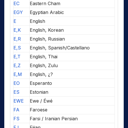
EC
Eastern Cham
EGY
Egyptian Arabic
E
English
E,K
English, Korean
E,R
English, Russian
E,S
English, Spanish/Castellano
E,T
English, Thai
E,Z
English, Zulu
E,M
English, ¿?
EO
Esperanto
ES
Estonian
EWE
Ewe / Éwé
FA
Faroese
FS
Farsi / Iranian Persian
FJ
Fijian