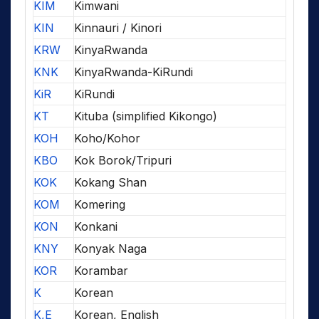
KIM
Kimwani
KIN
Kinnauri / Kinori
KRW
KinyaRwanda
KNK
KinyaRwanda-KiRundi
KiR
KiRundi
KT
Kituba (simplified Kikongo)
KOH
Koho/Kohor
KBO
Kok Borok/Tripuri
KOK
Kokang Shan
KOM
Komering
KON
Konkani
KNY
Konyak Naga
KOR
Korambar
K
Korean
K,E
Korean, English