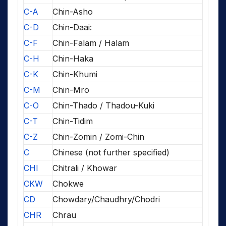
C-A
Chin-Asho
C-D
Chin-Daai:
C-F
Chin-Falam / Halam
C-H
Chin-Haka
C-K
Chin-Khumi
C-M
Chin-Mro
C-O
Chin-Thado / Thadou-Kuki
C-T
Chin-Tidim
C-Z
Chin-Zomin / Zomi-Chin
C
Chinese (not further specified)
CHI
Chitrali / Khowar
CKW
Chokwe
CD
Chowdary/Chaudhry/Chodri
CHR
Chrau