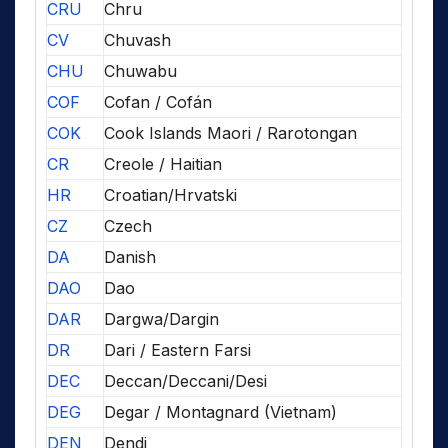
CRU
Chru
CV
Chuvash
CHU
Chuwabu
COF
Cofan / Cofán
COK
Cook Islands Maori / Rarotongan
CR
Creole / Haitian
HR
Croatian/Hrvatski
CZ
Czech
DA
Danish
DAO
Dao
DAR
Dargwa/Dargin
DR
Dari / Eastern Farsi
DEC
Deccan/Deccani/Desi
DEG
Degar / Montagnard (Vietnam)
DEN
Dendi