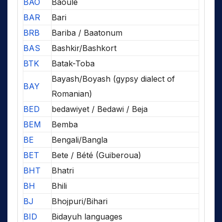
BAO
Baoulé
BAR
Bari
BRB
Bariba / Baatonum
BAS
Bashkir/Bashkort
BTK
Batak-Toba
Bayash/Boyash (gypsy dialect of
BAY
Romanian)
BED
bedawiyet / Bedawi / Beja
BEM
Bemba
BE
Bengali/Bangla
BET
Bete / Bété (Guiberoua)
BHT
Bhatri
BH
Bhili
BJ
Bhojpuri/Bihari
BID
Bidayuh languages