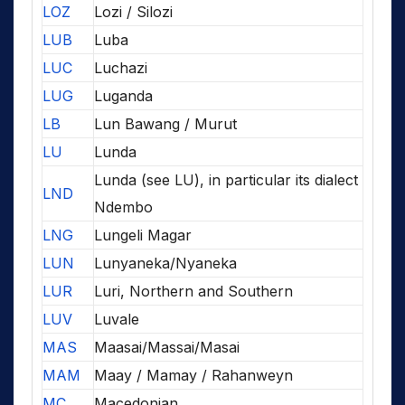
LOZ
Lozi / Silozi
LUB
Luba
LUC
Luchazi
LUG
Luganda
LB
Lun Bawang / Murut
LU
Lunda
Lunda (see LU), in particular its dialect
LND
Ndembo
LNG
Lungeli Magar
LUN
Lunyaneka/Nyaneka
LUR
Luri, Northern and Southern
LUV
Luvale
MAS
Maasai/Massai/Masai
MAM
Maay / Mamay / Rahanweyn
MC
Macedonian