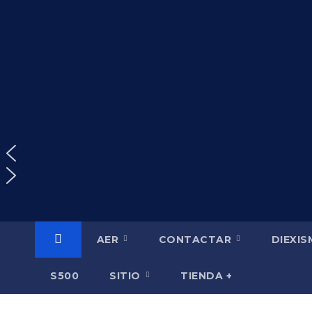
Saltar
al
contenido
AER
CONTACTAR
DIEXI
S500
SITIO
TIENDA +