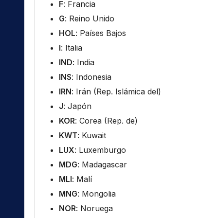
F
: Francia
G
: Reino Unido
HOL
: Países Bajos
I
: Italia
IND
: India
INS
: Indonesia
IRN
: Irán (Rep. Islámica del)
J
: Japón
KOR
: Corea (Rep. de)
KWT
: Kuwait
LUX
: Luxemburgo
MDG
: Madagascar
MLI
: Malí
MNG
: Mongolia
NOR
: Noruega