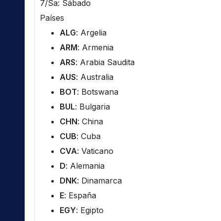
7/Sa: Sábado
Países
ALG
: Argelia
ARM
: Armenia
ARS
: Arabia Saudita
AUS
: Australia
BOT
: Botswana
BUL
: Bulgaria
CHN
: China
CUB
: Cuba
CVA
: Vaticano
D
: Alemania
DNK
: Dinamarca
E
: España
EGY
: Egipto