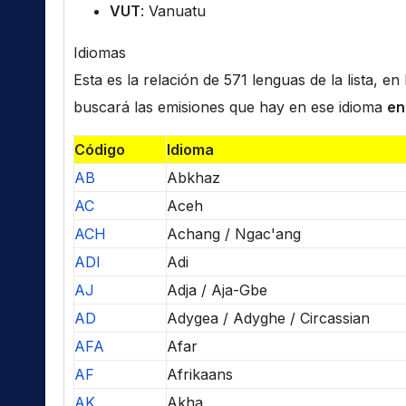
VUT
: Vanuatu
Idiomas
Esta es la relación de 571 lenguas de la lista, e
buscará las emisiones que hay en ese idioma
en
Código
Idioma
AB
Abkhaz
AC
Aceh
ACH
Achang / Ngac'ang
ADI
Adi
AJ
Adja / Aja-Gbe
AD
Adygea / Adyghe / Circassian
AFA
Afar
AF
Afrikaans
AK
Akha