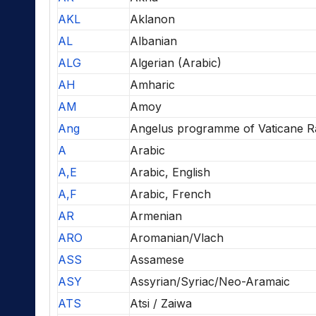
AKL
Aklanon
AL
Albanian
ALG
Algerian (Arabic)
AH
Amharic
AM
Amoy
Ang
Angelus programme of Vaticane R
A
Arabic
A,E
Arabic, English
A,F
Arabic, French
AR
Armenian
ARO
Aromanian/Vlach
ASS
Assamese
ASY
Assyrian/Syriac/Neo-Aramaic
ATS
Atsi / Zaiwa