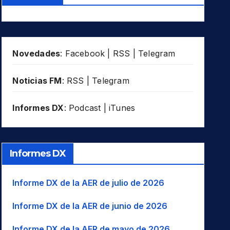
Novedades
:
Facebook
|
RSS
|
Telegram
Noticias FM
:
RSS
|
Telegram
Informes DX
:
Podcast
|
iTunes
Informes DX
Informe DX de la AER de julio de 2026
Informe DX de la AER de junio de 2026
Informe DX de la AER de mayo de 2026