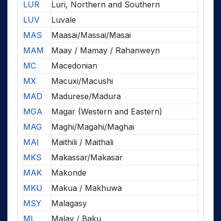
LUR
Luri, Northern and Southern
LUV
Luvale
MAS
Maasai/Massai/Masai
MAM
Maay / Mamay / Rahanweyn
MC
Macedonian
MX
Macuxi/Macushi
MAD
Madurese/Madura
MGA
Magar (Western and Eastern)
MAG
Maghi/Magahi/Maghai
MAI
Maithili / Maithali
MKS
Makassar/Makasar
MAK
Makonde
MKU
Makua / Makhuwa
MSY
Malagasy
ML
Malay / Baku