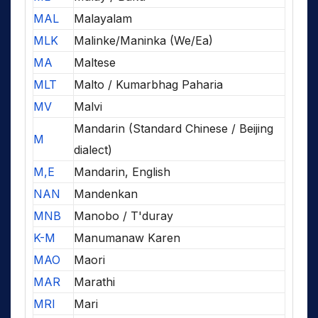
MAL
Malayalam
MLK
Malinke/Maninka (We/Ea)
MA
Maltese
MLT
Malto / Kumarbhag Paharia
MV
Malvi
Mandarin (Standard Chinese / Beijing
M
dialect)
M,E
Mandarin, English
NAN
Mandenkan
MNB
Manobo / T'duray
K-M
Manumanaw Karen
MAO
Maori
MAR
Marathi
MRI
Mari