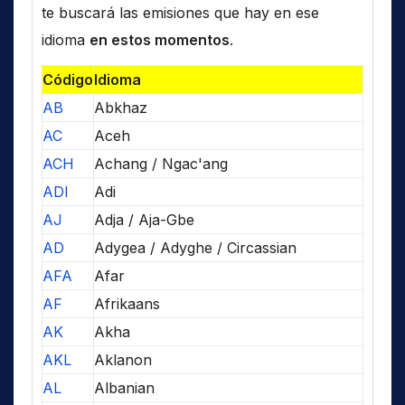
te buscará las emisiones que hay en ese
idioma
en estos momentos
.
Código
Idioma
AB
Abkhaz
AC
Aceh
ACH
Achang / Ngac'ang
ADI
Adi
AJ
Adja / Aja-Gbe
AD
Adygea / Adyghe / Circassian
AFA
Afar
AF
Afrikaans
AK
Akha
AKL
Aklanon
AL
Albanian