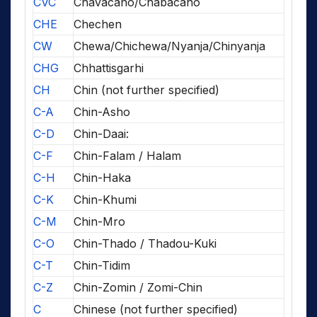
CVC
Chavacano/Chabacano
CHE
Chechen
CW
Chewa/Chichewa/Nyanja/Chinyanja
CHG
Chhattisgarhi
CH
Chin (not further specified)
C-A
Chin-Asho
C-D
Chin-Daai:
C-F
Chin-Falam / Halam
C-H
Chin-Haka
C-K
Chin-Khumi
C-M
Chin-Mro
C-O
Chin-Thado / Thadou-Kuki
C-T
Chin-Tidim
C-Z
Chin-Zomin / Zomi-Chin
C
Chinese (not further specified)