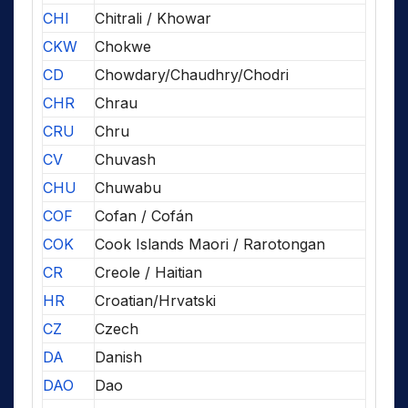
CHI
Chitrali / Khowar
CKW
Chokwe
CD
Chowdary/Chaudhry/Chodri
CHR
Chrau
CRU
Chru
CV
Chuvash
CHU
Chuwabu
COF
Cofan / Cofán
COK
Cook Islands Maori / Rarotongan
CR
Creole / Haitian
HR
Croatian/Hrvatski
CZ
Czech
DA
Danish
DAO
Dao