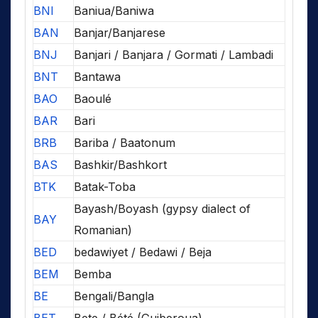
BNI
Baniua/Baniwa
BAN
Banjar/Banjarese
BNJ
Banjari / Banjara / Gormati / Lambadi
BNT
Bantawa
BAO
Baoulé
BAR
Bari
BRB
Bariba / Baatonum
BAS
Bashkir/Bashkort
BTK
Batak-Toba
Bayash/Boyash (gypsy dialect of
BAY
Romanian)
BED
bedawiyet / Bedawi / Beja
BEM
Bemba
BE
Bengali/Bangla
BET
Bete / Bété (Guiberoua)