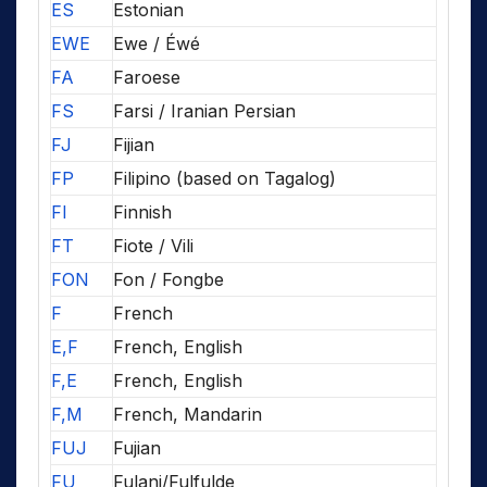
ES
Estonian
EWE
Ewe / Éwé
FA
Faroese
FS
Farsi / Iranian Persian
FJ
Fijian
FP
Filipino (based on Tagalog)
FI
Finnish
FT
Fiote / Vili
FON
Fon / Fongbe
F
French
E,F
French, English
F,E
French, English
F,M
French, Mandarin
FUJ
Fujian
FU
Fulani/Fulfulde