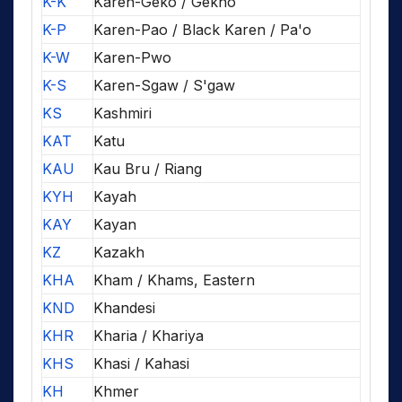
K-K
Karen-Geko / Gekho
K-P
Karen-Pao / Black Karen / Pa'o
K-W
Karen-Pwo
K-S
Karen-Sgaw / S'gaw
KS
Kashmiri
KAT
Katu
KAU
Kau Bru / Riang
KYH
Kayah
KAY
Kayan
KZ
Kazakh
KHA
Kham / Khams, Eastern
KND
Khandesi
KHR
Kharia / Khariya
KHS
Khasi / Kahasi
KH
Khmer