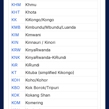
KHM
Khmu
KHT
Khota
KK
KiKongo/Kongo
KMB
Kimbundu/Mbundu/Luanda
KIM
Kimwani
KIN
Kinnauri / Kinori
KRW
KinyaRwanda
KNK
KinyaRwanda-KiRundi
KiR
KiRundi
KT
Kituba (simplified Kikongo)
KOH
Koho/Kohor
KBO
Kok Borok/Tripuri
KOK
Kokang Shan
KOM
Komering