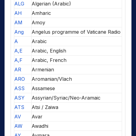
ALG
Algerian (Arabic)
AH
Amharic
AM
Amoy
Ang
Angelus programme of Vaticane Radio
A
Arabic
A,E
Arabic, English
A,F
Arabic, French
AR
Armenian
ARO
Aromanian/Vlach
ASS
Assamese
ASY
Assyrian/Syriac/Neo-Aramaic
ATS
Atsi / Zaiwa
AV
Avar
AW
Awadhi
AY
Aymara