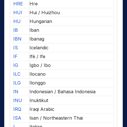
HRE
Hre
HUI
Hui / Huizhou
HU
Hungarian
IB
Iban
IBN
Ibanag
IS
Icelandic
IF
Ifè / Ife
IG
Igbo / Ibo
ILC
Ilocano
ILG
Ilonggo
IN
Indonesian / Bahasa Indonesia
INU
Inuktikut
IRQ
Iraqi Arabic
ISA
Isan / Northeastern Thai
I
Italian