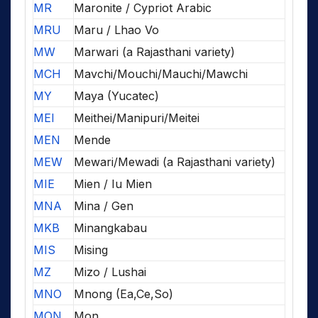
MR
Maronite / Cypriot Arabic
MRU
Maru / Lhao Vo
MW
Marwari (a Rajasthani variety)
MCH
Mavchi/Mouchi/Mauchi/Mawchi
MY
Maya (Yucatec)
MEI
Meithei/Manipuri/Meitei
MEN
Mende
MEW
Mewari/Mewadi (a Rajasthani variety)
MIE
Mien / Iu Mien
MNA
Mina / Gen
MKB
Minangkabau
MIS
Mising
MZ
Mizo / Lushai
MNO
Mnong (Ea,Ce,So)
MON
Mon