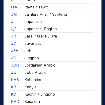
ITA
Itawis / Tawit
JAI
Jaintia / Pnar / Synteng
J
Japanese
J,E
Japanese, English
JR
Jarai / Giarai / Jra
JV
Javanese
JEH
Jeh
JG
Jingpho
JOR
Jordanian Arabic
JU
Juba Arabic
KAB
Kabardian
KB
Kabyle
KC
Kachin / Jingpho
KAD
Kadazan