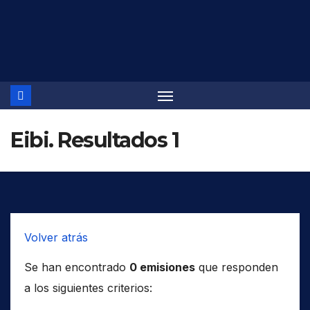
Saltar
al
contenido
Eibi. Resultados 1
Volver atrás
Se han encontrado
0 emisiones
que responden
a los siguientes criterios: