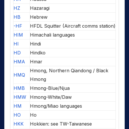
HZ
Hazaragi
HB
Hebrew
-HF
HFDL Squitter (Aircraft comms station)
HIM
Himachali languages
HI
Hindi
HD
Hindko
HMA
Hmar
Hmong, Northern Qiandong / Black
HMQ
Hmong
HMB
Hmong-Blue/Njua
HMW
Hmong-White/Daw
HM
Hmong/Miao languages
HO
Ho
HKK
Hokkien: see TW-Taiwanese