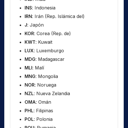
INS
: Indonesia
IRN
: Irán (Rep. Islámica del)
J
: Japón
KOR
: Corea (Rep. de)
KWT
: Kuwait
LUX
: Luxemburgo
MDG
: Madagascar
MLI
: Malí
MNG
: Mongolia
NOR
: Noruega
NZL
: Nueva Zelandia
OMA
: Omán
PHL
: Filipinas
POL
: Polonia
ROU
: Rumania