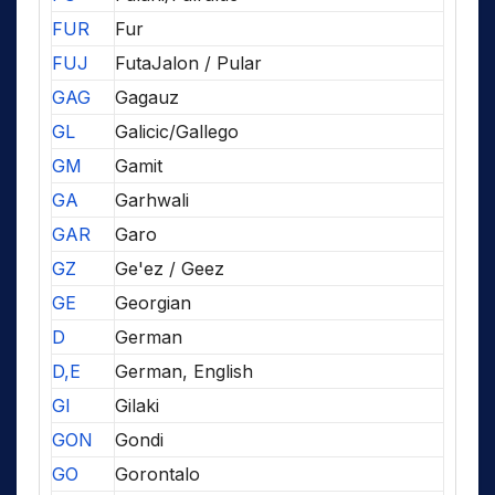
FUR
Fur
FUJ
FutaJalon / Pular
GAG
Gagauz
GL
Galicic/Gallego
GM
Gamit
GA
Garhwali
GAR
Garo
GZ
Ge'ez / Geez
GE
Georgian
D
German
D,E
German, English
GI
Gilaki
GON
Gondi
GO
Gorontalo