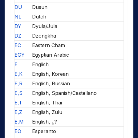
DU
Dusun
NL
Dutch
DY
Dyula/Jula
DZ
Dzongkha
EC
Eastern Cham
EGY
Egyptian Arabic
E
English
E,K
English, Korean
E,R
English, Russian
E,S
English, Spanish/Castellano
E,T
English, Thai
E,Z
English, Zulu
E,M
English, ¿?
EO
Esperanto