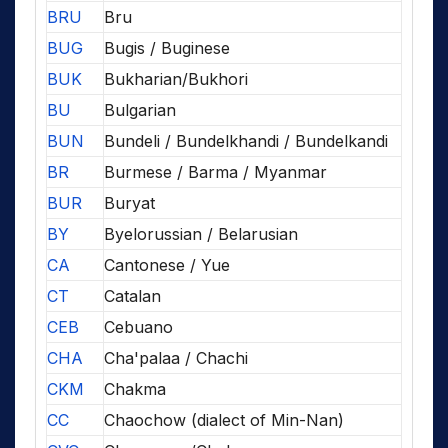
BRU
Bru
BUG
Bugis / Buginese
BUK
Bukharian/Bukhori
BU
Bulgarian
BUN
Bundeli / Bundelkhandi / Bundelkandi
BR
Burmese / Barma / Myanmar
BUR
Buryat
BY
Byelorussian / Belarusian
CA
Cantonese / Yue
CT
Catalan
CEB
Cebuano
CHA
Cha'palaa / Chachi
CKM
Chakma
CC
Chaochow (dialect of Min-Nan)