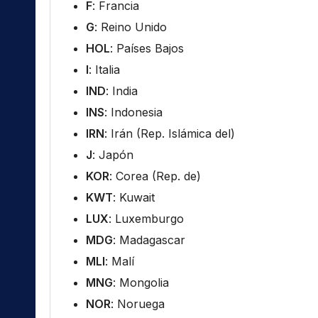
F
: Francia
G
: Reino Unido
HOL
: Países Bajos
I
: Italia
IND
: India
INS
: Indonesia
IRN
: Irán (Rep. Islámica del)
J
: Japón
KOR
: Corea (Rep. de)
KWT
: Kuwait
LUX
: Luxemburgo
MDG
: Madagascar
MLI
: Malí
MNG
: Mongolia
NOR
: Noruega