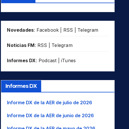
Novedades
:
Facebook
|
RSS
|
Telegram
Noticias FM
:
RSS
|
Telegram
Informes DX
:
Podcast
|
iTunes
Informes DX
Informe DX de la AER de julio de 2026
Informe DX de la AER de junio de 2026
Informe DX de la AER de mayo de 2026