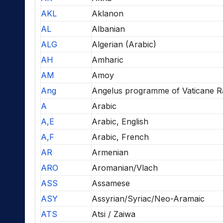
AKL
Aklanon
AL
Albanian
ALG
Algerian (Arabic)
AH
Amharic
AM
Amoy
Ang
Angelus programme of Vaticane R
A
Arabic
A,E
Arabic, English
A,F
Arabic, French
AR
Armenian
ARO
Aromanian/Vlach
ASS
Assamese
ASY
Assyrian/Syriac/Neo-Aramaic
ATS
Atsi / Zaiwa