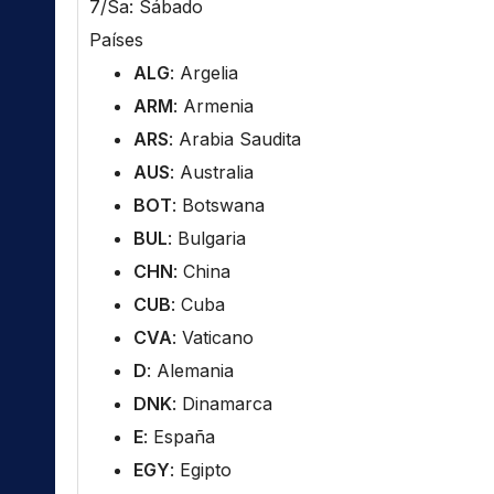
7/Sa: Sábado
Países
ALG
: Argelia
ARM
: Armenia
ARS
: Arabia Saudita
AUS
: Australia
BOT
: Botswana
BUL
: Bulgaria
CHN
: China
CUB
: Cuba
CVA
: Vaticano
D
: Alemania
DNK
: Dinamarca
E
: España
EGY
: Egipto