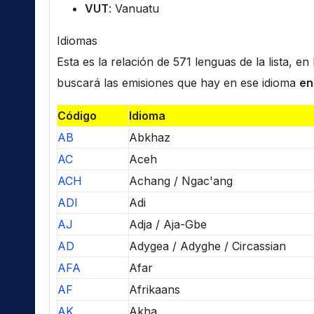
VUT
: Vanuatu
Idiomas
Esta es la relación de 571 lenguas de la lista, e
buscará las emisiones que hay en ese idioma
en
Código
Idioma
AB
Abkhaz
AC
Aceh
ACH
Achang / Ngac'ang
ADI
Adi
AJ
Adja / Aja-Gbe
AD
Adygea / Adyghe / Circassian
AFA
Afar
AF
Afrikaans
AK
Akha