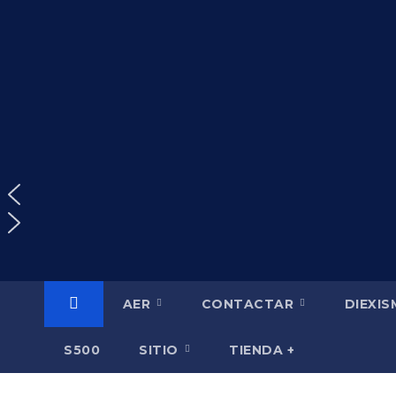
Saltar
al
contenido
AER
CONTACTAR
DIEXI
S500
SITIO
TIENDA +