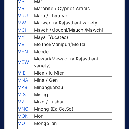
MRI
Mari
MR
Maronite / Cypriot Arabic
MRU
Maru / Lhao Vo
MW
Marwari (a Rajasthani variety)
MCH
Mavchi/Mouchi/Mauchi/Mawchi
MY
Maya (Yucatec)
MEI
Meithei/Manipuri/Meitei
MEN
Mende
Mewari/Mewadi (a Rajasthani
MEW
variety)
MIE
Mien / Iu Mien
MNA
Mina / Gen
MKB
Minangkabau
MIS
Mising
MZ
Mizo / Lushai
MNO
Mnong (Ea,Ce,So)
MON
Mon
MO
Mongolian