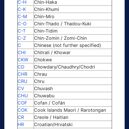
C-H
Chin-Haka
C-K
Chin-Khumi
C-M
Chin-Mro
C-O
Chin-Thado / Thadou-Kuki
C-T
Chin-Tidim
C-Z
Chin-Zomin / Zomi-Chin
C
Chinese (not further specified)
CHI
Chitrali / Khowar
CKW
Chokwe
CD
Chowdary/Chaudhry/Chodri
CHR
Chrau
CRU
Chru
CV
Chuvash
CHU
Chuwabu
COF
Cofan / Cofán
COK
Cook Islands Maori / Rarotongan
CR
Creole / Haitian
HR
Croatian/Hrvatski