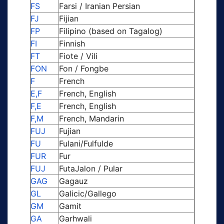
FS
Farsi / Iranian Persian
FJ
Fijian
FP
Filipino (based on Tagalog)
FI
Finnish
FT
Fiote / Vili
FON
Fon / Fongbe
F
French
E,F
French, English
F,E
French, English
F,M
French, Mandarin
FUJ
Fujian
FU
Fulani/Fulfulde
FUR
Fur
FUJ
FutaJalon / Pular
GAG
Gagauz
GL
Galicic/Gallego
GM
Gamit
GA
Garhwali