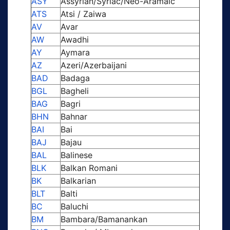
ASY
Assyrian/Syriac/Neo-Aramaic
ATS
Atsi / Zaiwa
AV
Avar
AW
Awadhi
AY
Aymara
AZ
Azeri/Azerbaijani
BAD
Badaga
BGL
Bagheli
BAG
Bagri
BHN
Bahnar
BAI
Bai
BAJ
Bajau
BAL
Balinese
BLK
Balkan Romani
BK
Balkarian
BLT
Balti
BC
Baluchi
BM
Bambara/Bamanankan