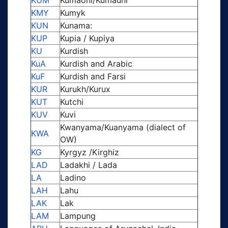
KMY
Kumyk
KUN
Kunama:
KUP
Kupia / Kupiya
KU
Kurdish
KuA
Kurdish and Arabic
KuF
Kurdish and Farsi
KUR
Kurukh/Kurux
KUT
Kutchi
KUV
Kuvi
Kwanyama/Kuanyama (dialect of
KWA
OW)
KG
Kyrgyz /Kirghiz
LAD
Ladakhi / Lada
LA
Ladino
LAH
Lahu
LAK
Lak
LAM
Lampung