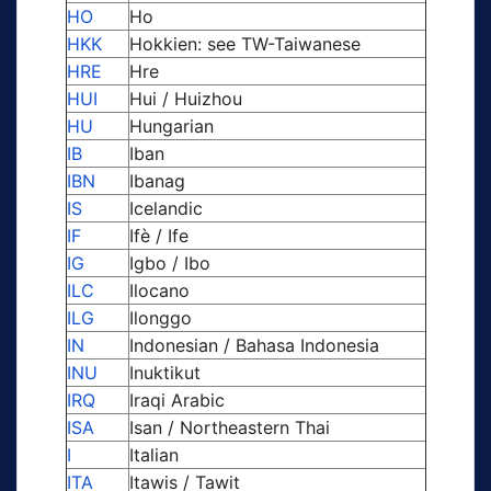
HO
Ho
HKK
Hokkien: see TW-Taiwanese
HRE
Hre
HUI
Hui / Huizhou
HU
Hungarian
IB
Iban
IBN
Ibanag
IS
Icelandic
IF
Ifè / Ife
IG
Igbo / Ibo
ILC
Ilocano
ILG
Ilonggo
IN
Indonesian / Bahasa Indonesia
INU
Inuktikut
IRQ
Iraqi Arabic
ISA
Isan / Northeastern Thai
I
Italian
ITA
Itawis / Tawit