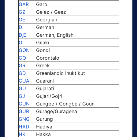
GAR
Garo
GZ
Ge'ez / Geez
GE
Georgian
D
German
D,E
German, English
GI
Gilaki
GON
Gondi
GO
Gorontalo
GR
Greek
GD
Greenlandic Inuktikut
GUA
Guaraní
GU
Gujarati
GJ
Gujari/Gojri
GUN
Gungbe / Gongbe / Goun
GUR
Gurage/Guragena
GNG
Gurung
HAD
Hadiya
HK
Hakka