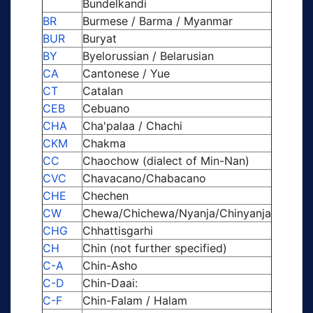
Bundelkandi
BR
Burmese / Barma / Myanmar
BUR
Buryat
BY
Byelorussian / Belarusian
CA
Cantonese / Yue
CT
Catalan
CEB
Cebuano
CHA
Cha'palaa / Chachi
CKM
Chakma
CC
Chaochow (dialect of Min-Nan)
CVC
Chavacano/Chabacano
CHE
Chechen
CW
Chewa/Chichewa/Nyanja/Chinyanja
CHG
Chhattisgarhi
CH
Chin (not further specified)
C-A
Chin-Asho
C-D
Chin-Daai:
C-F
Chin-Falam / Halam