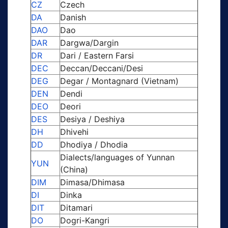
CZ
Czech
DA
Danish
DAO
Dao
DAR
Dargwa/Dargin
DR
Dari / Eastern Farsi
DEC
Deccan/Deccani/Desi
DEG
Degar / Montagnard (Vietnam)
DEN
Dendi
DEO
Deori
DES
Desiya / Deshiya
DH
Dhivehi
DD
Dhodiya / Dhodia
Dialects/languages of Yunnan
YUN
(China)
DIM
Dimasa/Dhimasa
DI
Dinka
DIT
Ditamari
DO
Dogri-Kangri