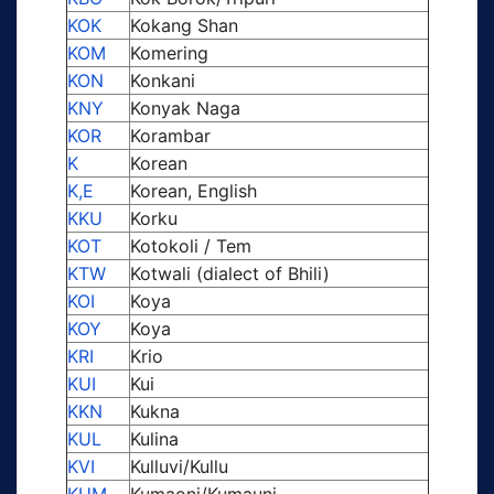
KOK
Kokang Shan
KOM
Komering
KON
Konkani
KNY
Konyak Naga
KOR
Korambar
K
Korean
K,E
Korean, English
KKU
Korku
KOT
Kotokoli / Tem
KTW
Kotwali (dialect of Bhili)
KOI
Koya
KOY
Koya
KRI
Krio
KUI
Kui
KKN
Kukna
KUL
Kulina
KVI
Kulluvi/Kullu
KUM
Kumaoni/Kumauni