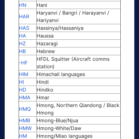
HN
Hani
Haryanvi / Bangri / Harayanvi /
HAR
Hariyanvi
HAS
Hassinya/Hassaniya
HA
Haussa
HZ
Hazaragi
HB
Hebrew
HFDL Squitter (Aircraft comms
-HF
station)
HIM
Himachali languages
HI
Hindi
HD
Hindko
HMA
Hmar
Hmong, Northern Qiandong / Black
HMQ
Hmong
HMB
Hmong-Blue/Njua
HMW
Hmong-White/Daw
HM
Hmong/Miao languages