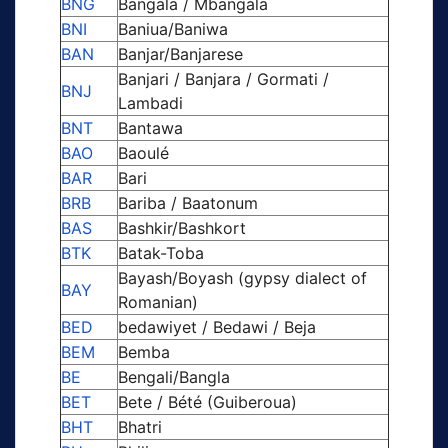
BNG
Bangala / Mbangala
BNI
Baniua/Baniwa
BAN
Banjar/Banjarese
Banjari / Banjara / Gormati /
BNJ
Lambadi
BNT
Bantawa
BAO
Baoulé
BAR
Bari
BRB
Bariba / Baatonum
BAS
Bashkir/Bashkort
BTK
Batak-Toba
Bayash/Boyash (gypsy dialect of
BAY
Romanian)
BED
bedawiyet / Bedawi / Beja
BEM
Bemba
BE
Bengali/Bangla
BET
Bete / Bété (Guiberoua)
BHT
Bhatri