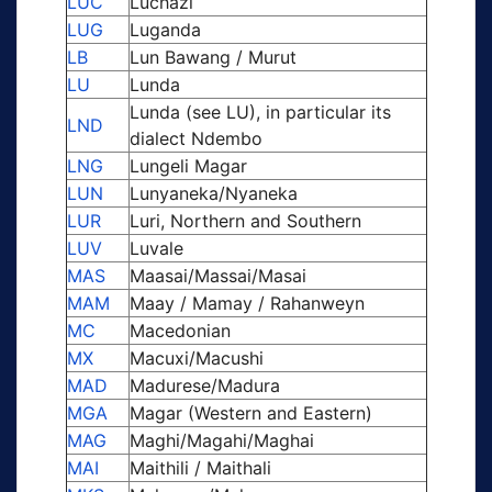
LUC
Luchazi
LUG
Luganda
LB
Lun Bawang / Murut
LU
Lunda
Lunda (see LU), in particular its
LND
dialect Ndembo
LNG
Lungeli Magar
LUN
Lunyaneka/Nyaneka
LUR
Luri, Northern and Southern
LUV
Luvale
MAS
Maasai/Massai/Masai
MAM
Maay / Mamay / Rahanweyn
MC
Macedonian
MX
Macuxi/Macushi
MAD
Madurese/Madura
MGA
Magar (Western and Eastern)
MAG
Maghi/Magahi/Maghai
MAI
Maithili / Maithali