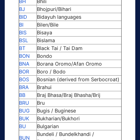
BH
Bhili
BJ
Bhojpuri/Bihari
BID
Bidayuh languages
BI
Bilen/Bile
BIS
Bisaya
BSL
Bislama
BT
Black Tai / Tai Dam
BON
Bondo
BNA
Borana Oromo/Afan Oromo
BOR
Boro / Bodo
BOS
Bosnian (derived from Serbocroat)
BRA
Brahui
BB
Braj Bhasa/Braj Bhasha/Brij
BRU
Bru
BUG
Bugis / Buginese
BUK
Bukharian/Bukhori
BU
Bulgarian
Bundeli / Bundelkhandi /
BUN