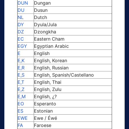
DUN
Dungan
DU
Dusun
NL
Dutch
DY
Dyula/Jula
DZ
Dzongkha
EC
Eastern Cham
EGY
Egyptian Arabic
E
English
E,K
English, Korean
E,R
English, Russian
E,S
English, Spanish/Castellano
E,T
English, Thai
E,Z
English, Zulu
E,M
English, ¿?
EO
Esperanto
ES
Estonian
EWE
Ewe / Éwé
FA
Faroese