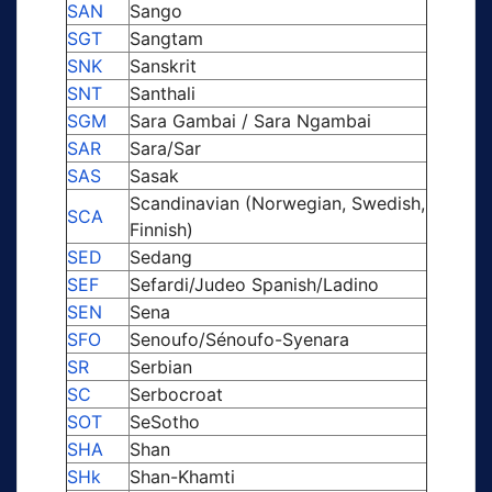
SAN
Sango
SGT
Sangtam
SNK
Sanskrit
SNT
Santhali
SGM
Sara Gambai / Sara Ngambai
SAR
Sara/Sar
SAS
Sasak
Scandinavian (Norwegian, Swedish,
SCA
Finnish)
SED
Sedang
SEF
Sefardi/Judeo Spanish/Ladino
SEN
Sena
SFO
Senoufo/Sénoufo-Syenara
SR
Serbian
SC
Serbocroat
SOT
SeSotho
SHA
Shan
SHk
Shan-Khamti