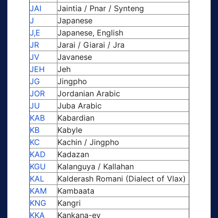
JAI
Jaintia / Pnar / Synteng
J
Japanese
J,E
Japanese, English
JR
Jarai / Giarai / Jra
JV
Javanese
JEH
Jeh
JG
Jingpho
JOR
Jordanian Arabic
JU
Juba Arabic
KAB
Kabardian
KB
Kabyle
KC
Kachin / Jingpho
KAD
Kadazan
KGU
Kalanguya / Kallahan
KAL
Kalderash Romani (Dialect of Vlax)
KAM
Kambaata
KNG
Kangri
KKA
Kankana-ey