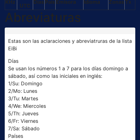
KHz
Días
País
Emisora
Idioma
Zonas
Tx
UTC
Abreviaturas
Estas son las aclaraciones y abreviatruras de la lista
EiBi
Días
Se usan los números 1 a 7 para los días domingo a
sábado, así como las iniciales en inglés:
1/Su: Domingo
2/Mo: Lunes
3/Tu: Martes
4/We: Miercoles
5/Th: Jueves
6/Fr: Viernes
7/Sa: Sábado
Países