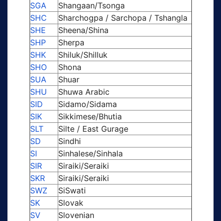
SGA
Shangaan/Tsonga
SHC
Sharchogpa / Sarchopa / Tshangla
SHE
Sheena/Shina
SHP
Sherpa
SHK
Shiluk/Shilluk
SHO
Shona
SUA
Shuar
SHU
Shuwa Arabic
SID
Sidamo/Sidama
SIK
Sikkimese/Bhutia
SLT
Silte / East Gurage
SD
Sindhi
SI
Sinhalese/Sinhala
SIR
Siraiki/Seraiki
SKR
Siraiki/Seraiki
SWZ
SiSwati
SK
Slovak
SV
Slovenian