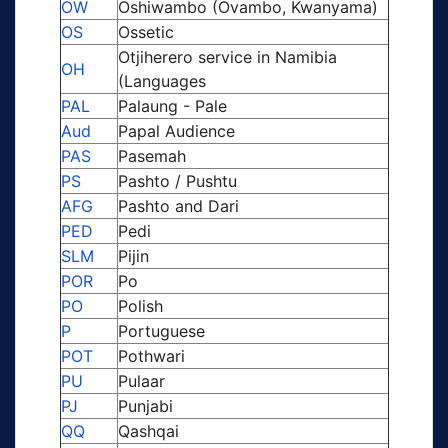
OW
Oshiwambo (Ovambo, Kwanyama)
OS
Ossetic
Otjiherero service in Namibia
OH
(Languages
PAL
Palaung - Pale
Aud
Papal Audience
PAS
Pasemah
PS
Pashto / Pushtu
AFG
Pashto and Dari
PED
Pedi
SLM
Pijin
POR
Po
PO
Polish
P
Portuguese
POT
Pothwari
PU
Pulaar
PJ
Punjabi
QQ
Qashqai