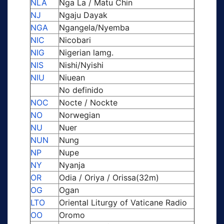
NLA
Nga La / Matu Chin
NJ
Ngaju Dayak
NGA
Ngangela/Nyemba
NIC
Nicobari
NIG
Nigerian lamg.
NIS
Nishi/Nyishi
NIU
Niuean
No definido
NOC
Nocte / Nockte
NO
Norwegian
NU
Nuer
NUN
Nung
NP
Nupe
NY
Nyanja
OR
Odia / Oriya / Orissa(32m)
OG
Ogan
LTO
Oriental Liturgy of Vaticane Radio
OO
Oromo