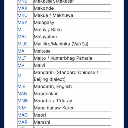
MKS
Makassar/Makasar
MAK
Makonde
MKU
Makua / Makhuwa
MSY
Malagasy
ML
Malay / Baku
MAL
Malayalam
MLK
Malinke/Maninka (We/Ea)
MA
Maltese
MLT
Malto / Kumarbhag Paharia
MV
Malvi
Mandarin (Standard Chinese /
M
Beijing dialect)
M,E
Mandarin, English
NAN
Mandenkan
MNB
Manobo / T'duray
K-M
Manumanaw Karen
MAO
Maori
MAR
Marathi