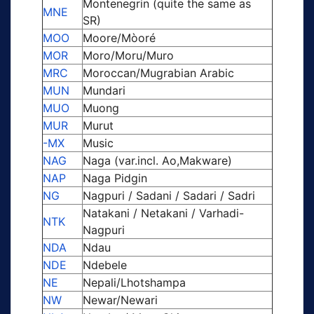
Montenegrin (quite the same as
MNE
SR)
MOO
Moore/Mòoré
MOR
Moro/Moru/Muro
MRC
Moroccan/Mugrabian Arabic
MUN
Mundari
MUO
Muong
MUR
Murut
-MX
Music
NAG
Naga (var.incl. Ao,Makware)
NAP
Naga Pidgin
NG
Nagpuri / Sadani / Sadari / Sadri
Natakani / Netakani / Varhadi-
NTK
Nagpuri
NDA
Ndau
NDE
Ndebele
NE
Nepali/Lhotshampa
NW
Newar/Newari