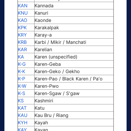
KAN
Kannada
KNU
Kanuri
KAO
Kaonde
KPK
Karakalpak
KRY
Karay-a
KRB
Karbi / Mikir / Manchati
KAR
Karelian
KA
Karen (unspecified)
K-G
Karen-Geba
K-K
Karen-Geko / Gekho
K-P
Karen-Pao / Black Karen / Pa'o
K-W
Karen-Pwo
K-S
Karen-Sgaw / S'gaw
KS
Kashmiri
KAT
Katu
KAU
Kau Bru / Riang
KYH
Kayah
KAY
Kayan