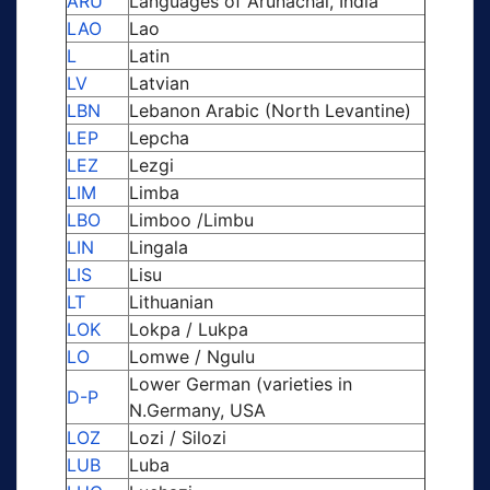
ARU
Languages of Arunachal, India
LAO
Lao
L
Latin
LV
Latvian
LBN
Lebanon Arabic (North Levantine)
LEP
Lepcha
LEZ
Lezgi
LIM
Limba
LBO
Limboo /Limbu
LIN
Lingala
LIS
Lisu
LT
Lithuanian
LOK
Lokpa / Lukpa
LO
Lomwe / Ngulu
Lower German (varieties in
D-P
N.Germany, USA
LOZ
Lozi / Silozi
LUB
Luba