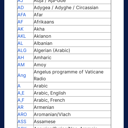
AJ
Adja / Aja-Gbe
AD
Adygea / Adyghe / Circassian
AFA
Afar
AF
Afrikaans
AK
Akha
AKL
Aklanon
AL
Albanian
ALG
Algerian (Arabic)
AH
Amharic
AM
Amoy
Angelus programme of Vaticane
Ang
Radio
A
Arabic
A,E
Arabic, English
A,F
Arabic, French
AR
Armenian
ARO
Aromanian/Vlach
ASS
Assamese