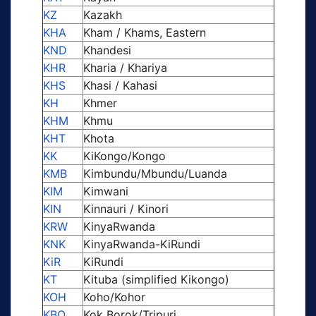
KZ
Kazakh
KHA
Kham / Khams, Eastern
KND
Khandesi
KHR
Kharia / Khariya
KHS
Khasi / Kahasi
KH
Khmer
KHM
Khmu
KHT
Khota
KK
KiKongo/Kongo
KMB
Kimbundu/Mbundu/Luanda
KIM
Kimwani
KIN
Kinnauri / Kinori
KRW
KinyaRwanda
KNK
KinyaRwanda-KiRundi
KiR
KiRundi
KT
Kituba (simplified Kikongo)
KOH
Koho/Kohor
KBO
Kok Borok/Tripuri