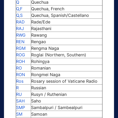
Q
Quechua
Q,F
Quechua, French
Q,S
Quechua, Spanish/Castellano
RAD
Rade/Ede
RAJ
Rajasthani
RWG
Rawang
REN
Rengao
RGM
Rengma Naga
ROG
Roglai (Northern, Southern)
ROH
Rohingya
RO
Romanian
RON
Rongmei Naga
Ros
Rosary session of Vaticane Radio
R
Russian
RU
Rusyn / Ruthenian
SAH
Saho
SMP
Sambalpuri / Sambealpuri
SM
Samoan