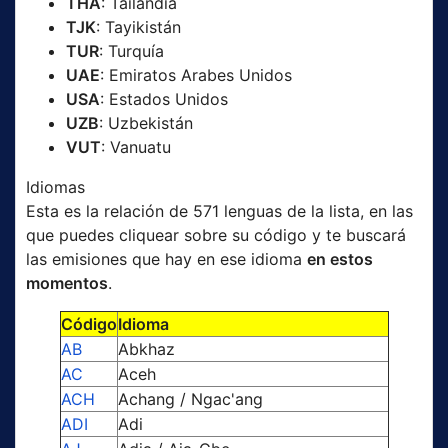
THA
: Tailandia
TJK
: Tayikistán
TUR
: Turquía
UAE
: Emiratos Arabes Unidos
USA
: Estados Unidos
UZB
: Uzbekistán
VUT
: Vanuatu
Idiomas
Esta es la relación de 571 lenguas de la lista, en las
que puedes cliquear sobre su código y te buscará
las emisiones que hay en ese idioma
en estos
momentos
.
Código
Idioma
AB
Abkhaz
AC
Aceh
ACH
Achang / Ngac'ang
ADI
Adi