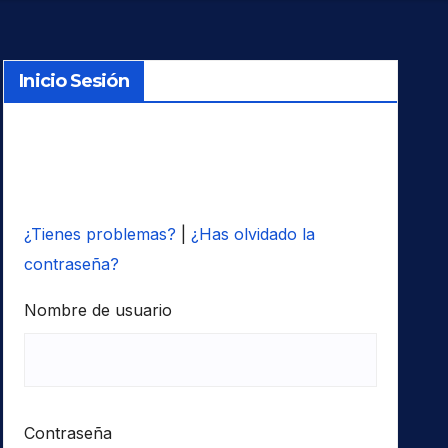
Inicio Sesión
¿Tienes problemas?
|
¿Has olvidado la
contraseña?
Nombre de usuario
Contraseña