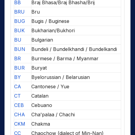
BB
Braj Bhasa/Braj Bhasha/Brij
BRU
Bru
BUG
Bugis / Buginese
BUK
Bukharian/Bukhori
BU
Bulgarian
BUN
Bundeli / Bundelkhandi / Bundelkandi
BR
Burmese / Barma / Myanmar
BUR
Buryat
BY
Byelorussian / Belarusian
CA
Cantonese / Yue
CT
Catalan
CEB
Cebuano
CHA
Cha'palaa / Chachi
CKM
Chakma
CC
Chaochow (dialect of Min-Nan)