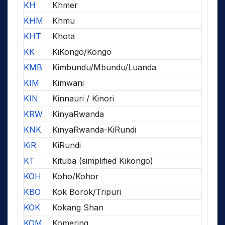
KH
Khmer
KHM
Khmu
KHT
Khota
KK
KiKongo/Kongo
KMB
Kimbundu/Mbundu/Luanda
KIM
Kimwani
KIN
Kinnauri / Kinori
KRW
KinyaRwanda
KNK
KinyaRwanda-KiRundi
KiR
KiRundi
KT
Kituba (simplified Kikongo)
KOH
Koho/Kohor
KBO
Kok Borok/Tripuri
KOK
Kokang Shan
KOM
Komering