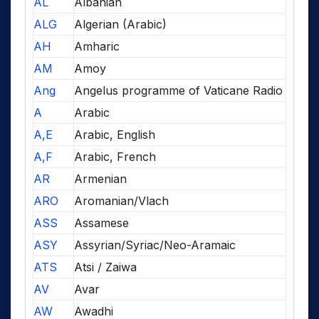
AL
Albanian
ALG
Algerian (Arabic)
AH
Amharic
AM
Amoy
Ang
Angelus programme of Vaticane Radio
A
Arabic
A,E
Arabic, English
A,F
Arabic, French
AR
Armenian
ARO
Aromanian/Vlach
ASS
Assamese
ASY
Assyrian/Syriac/Neo-Aramaic
ATS
Atsi / Zaiwa
AV
Avar
AW
Awadhi