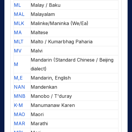
ML
Malay / Baku
MAL
Malayalam
MLK
Malinke/Maninka (We/Ea)
MA
Maltese
MLT
Malto / Kumarbhag Paharia
MV
Malvi
Mandarin (Standard Chinese / Beijing
M
dialect)
M,E
Mandarin, English
NAN
Mandenkan
MNB
Manobo / T'duray
K-M
Manumanaw Karen
MAO
Maori
MAR
Marathi