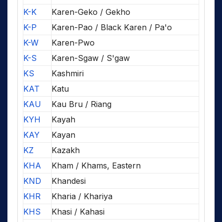
K-K
Karen-Geko / Gekho
K-P
Karen-Pao / Black Karen / Pa'o
K-W
Karen-Pwo
K-S
Karen-Sgaw / S'gaw
KS
Kashmiri
KAT
Katu
KAU
Kau Bru / Riang
KYH
Kayah
KAY
Kayan
KZ
Kazakh
KHA
Kham / Khams, Eastern
KND
Khandesi
KHR
Kharia / Khariya
KHS
Khasi / Kahasi