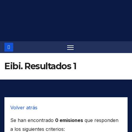
Saltar
al
contenido
Eibi. Resultados 1
Volver atrás
Se han encontrado
0 emisiones
que responden
a los siguientes criterios: