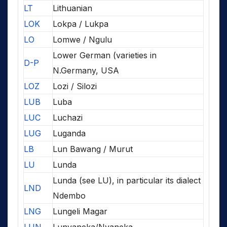
LT
Lithuanian
LOK
Lokpa / Lukpa
LO
Lomwe / Ngulu
Lower German (varieties in
D-P
N.Germany, USA
LOZ
Lozi / Silozi
LUB
Luba
LUC
Luchazi
LUG
Luganda
LB
Lun Bawang / Murut
LU
Lunda
Lunda (see LU), in particular its dialect
LND
Ndembo
LNG
Lungeli Magar