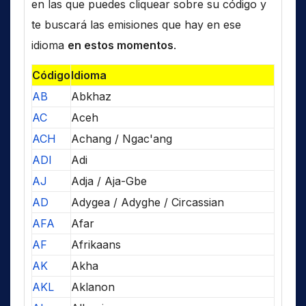
en las que puedes cliquear sobre su código y
te buscará las emisiones que hay en ese
idioma
en estos momentos
.
Código
Idioma
AB
Abkhaz
AC
Aceh
ACH
Achang / Ngac'ang
ADI
Adi
AJ
Adja / Aja-Gbe
AD
Adygea / Adyghe / Circassian
AFA
Afar
AF
Afrikaans
AK
Akha
AKL
Aklanon