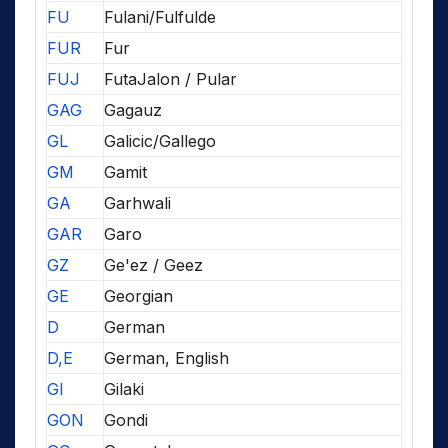
FU
Fulani/Fulfulde
FUR
Fur
FUJ
FutaJalon / Pular
GAG
Gagauz
GL
Galicic/Gallego
GM
Gamit
GA
Garhwali
GAR
Garo
GZ
Ge'ez / Geez
GE
Georgian
D
German
D,E
German, English
GI
Gilaki
GON
Gondi