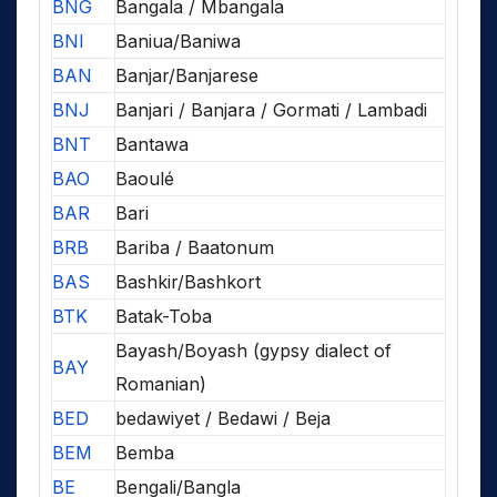
BNG
Bangala / Mbangala
BNI
Baniua/Baniwa
BAN
Banjar/Banjarese
BNJ
Banjari / Banjara / Gormati / Lambadi
BNT
Bantawa
BAO
Baoulé
BAR
Bari
BRB
Bariba / Baatonum
BAS
Bashkir/Bashkort
BTK
Batak-Toba
Bayash/Boyash (gypsy dialect of
BAY
Romanian)
BED
bedawiyet / Bedawi / Beja
BEM
Bemba
BE
Bengali/Bangla