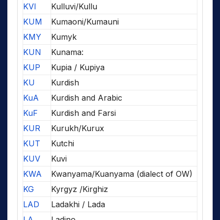
KVI
Kulluvi/Kullu
KUM
Kumaoni/Kumauni
KMY
Kumyk
KUN
Kunama:
KUP
Kupia / Kupiya
KU
Kurdish
KuA
Kurdish and Arabic
KuF
Kurdish and Farsi
KUR
Kurukh/Kurux
KUT
Kutchi
KUV
Kuvi
KWA
Kwanyama/Kuanyama (dialect of OW)
KG
Kyrgyz /Kirghiz
LAD
Ladakhi / Lada
LA
Ladino