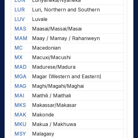
LUN
Lunyaneka/Nyaneka
LUR
Luri, Northern and Southern
LUV
Luvale
MAS
Maasai/Massai/Masai
MAM
Maay / Mamay / Rahanweyn
MC
Macedonian
MX
Macuxi/Macushi
MAD
Madurese/Madura
MGA
Magar (Western and Eastern)
MAG
Maghi/Magahi/Maghai
MAI
Maithili / Maithali
MKS
Makassar/Makasar
MAK
Makonde
MKU
Makua / Makhuwa
MSY
Malagasy