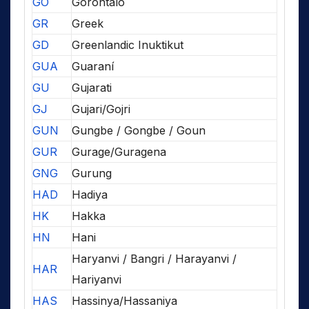
GO
Gorontalo
GR
Greek
GD
Greenlandic Inuktikut
GUA
Guaraní
GU
Gujarati
GJ
Gujari/Gojri
GUN
Gungbe / Gongbe / Goun
GUR
Gurage/Guragena
GNG
Gurung
HAD
Hadiya
HK
Hakka
HN
Hani
Haryanvi / Bangri / Harayanvi /
HAR
Hariyanvi
HAS
Hassinya/Hassaniya