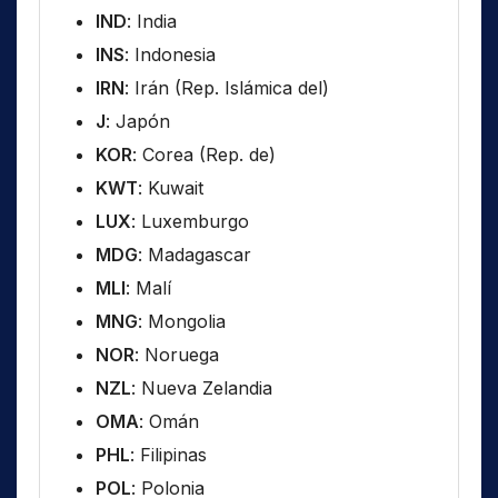
IND
: India
INS
: Indonesia
IRN
: Irán (Rep. Islámica del)
J
: Japón
KOR
: Corea (Rep. de)
KWT
: Kuwait
LUX
: Luxemburgo
MDG
: Madagascar
MLI
: Malí
MNG
: Mongolia
NOR
: Noruega
NZL
: Nueva Zelandia
OMA
: Omán
PHL
: Filipinas
POL
: Polonia