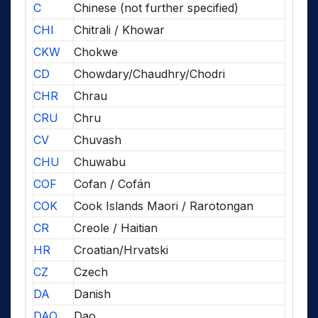
C
Chinese (not further specified)
CHI
Chitrali / Khowar
CKW
Chokwe
CD
Chowdary/Chaudhry/Chodri
CHR
Chrau
CRU
Chru
CV
Chuvash
CHU
Chuwabu
COF
Cofan / Cofán
COK
Cook Islands Maori / Rarotongan
CR
Creole / Haitian
HR
Croatian/Hrvatski
CZ
Czech
DA
Danish
DAO
Dao