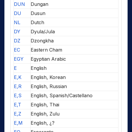
DUN
Dungan
DU
Dusun
NL
Dutch
DY
Dyula/Jula
DZ
Dzongkha
EC
Eastern Cham
EGY
Egyptian Arabic
E
English
E,K
English, Korean
E,R
English, Russian
E,S
English, Spanish/Castellano
E,T
English, Thai
E,Z
English, Zulu
E,M
English, ¿?