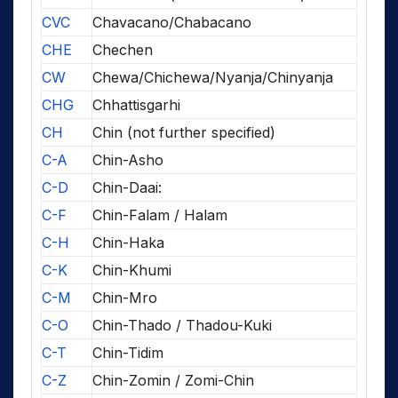
CVC
Chavacano/Chabacano
CHE
Chechen
CW
Chewa/Chichewa/Nyanja/Chinyanja
CHG
Chhattisgarhi
CH
Chin (not further specified)
C-A
Chin-Asho
C-D
Chin-Daai:
C-F
Chin-Falam / Halam
C-H
Chin-Haka
C-K
Chin-Khumi
C-M
Chin-Mro
C-O
Chin-Thado / Thadou-Kuki
C-T
Chin-Tidim
C-Z
Chin-Zomin / Zomi-Chin