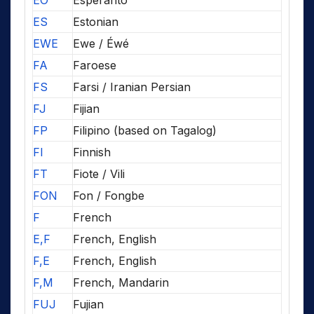
EO
Esperanto
ES
Estonian
EWE
Ewe / Éwé
FA
Faroese
FS
Farsi / Iranian Persian
FJ
Fijian
FP
Filipino (based on Tagalog)
FI
Finnish
FT
Fiote / Vili
FON
Fon / Fongbe
F
French
E,F
French, English
F,E
French, English
F,M
French, Mandarin
FUJ
Fujian