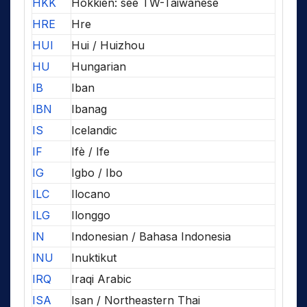
HKK
Hokkien: see TW-Taiwanese
HRE
Hre
HUI
Hui / Huizhou
HU
Hungarian
IB
Iban
IBN
Ibanag
IS
Icelandic
IF
Ifè / Ife
IG
Igbo / Ibo
ILC
Ilocano
ILG
Ilonggo
IN
Indonesian / Bahasa Indonesia
INU
Inuktikut
IRQ
Iraqi Arabic
ISA
Isan / Northeastern Thai