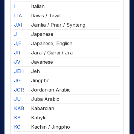
I
Italian
ITA
Itawis / Tawit
JAI
Jaintia / Pnar / Synteng
J
Japanese
J,E
Japanese, English
JR
Jarai / Giarai / Jra
JV
Javanese
JEH
Jeh
JG
Jingpho
JOR
Jordanian Arabic
JU
Juba Arabic
KAB
Kabardian
KB
Kabyle
KC
Kachin / Jingpho