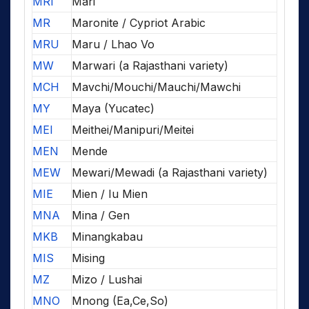
MRI
Mari
MR
Maronite / Cypriot Arabic
MRU
Maru / Lhao Vo
MW
Marwari (a Rajasthani variety)
MCH
Mavchi/Mouchi/Mauchi/Mawchi
MY
Maya (Yucatec)
MEI
Meithei/Manipuri/Meitei
MEN
Mende
MEW
Mewari/Mewadi (a Rajasthani variety)
MIE
Mien / Iu Mien
MNA
Mina / Gen
MKB
Minangkabau
MIS
Mising
MZ
Mizo / Lushai
MNO
Mnong (Ea,Ce,So)