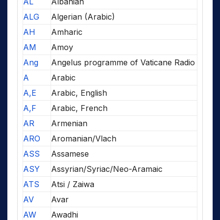
AL
Albanian
ALG
Algerian (Arabic)
AH
Amharic
AM
Amoy
Ang
Angelus programme of Vaticane Radio
A
Arabic
A,E
Arabic, English
A,F
Arabic, French
AR
Armenian
ARO
Aromanian/Vlach
ASS
Assamese
ASY
Assyrian/Syriac/Neo-Aramaic
ATS
Atsi / Zaiwa
AV
Avar
AW
Awadhi