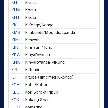
KH
Khmer
KHM
Khmu
KHT
Khota
KK
KiKongo/Kongo
KMB
Kimbundu/Mbundu/Luanda
KIM
Kimwani
KIN
Kinnauri / Kinori
KRW
KinyaRwanda
KNK
KinyaRwanda-KiRundi
KiR
KiRundi
KT
Kituba (simplified Kikongo)
KOH
Koho/Kohor
KBO
Kok Borok/Tripuri
KOK
Kokang Shan
KOM
Komering