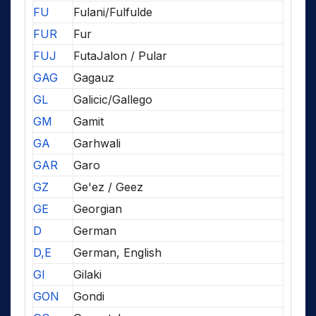
FU
Fulani/Fulfulde
FUR
Fur
FUJ
FutaJalon / Pular
GAG
Gagauz
GL
Galicic/Gallego
GM
Gamit
GA
Garhwali
GAR
Garo
GZ
Ge'ez / Geez
GE
Georgian
D
German
D,E
German, English
GI
Gilaki
GON
Gondi