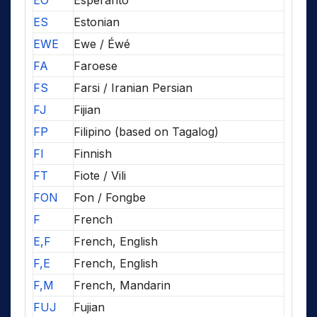
EO
Esperanto
ES
Estonian
EWE
Ewe / Éwé
FA
Faroese
FS
Farsi / Iranian Persian
FJ
Fijian
FP
Filipino (based on Tagalog)
FI
Finnish
FT
Fiote / Vili
FON
Fon / Fongbe
F
French
E,F
French, English
F,E
French, English
F,M
French, Mandarin
FUJ
Fujian