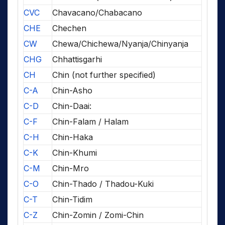
CVC
Chavacano/Chabacano
CHE
Chechen
CW
Chewa/Chichewa/Nyanja/Chinyanja
CHG
Chhattisgarhi
CH
Chin (not further specified)
C-A
Chin-Asho
C-D
Chin-Daai:
C-F
Chin-Falam / Halam
C-H
Chin-Haka
C-K
Chin-Khumi
C-M
Chin-Mro
C-O
Chin-Thado / Thadou-Kuki
C-T
Chin-Tidim
C-Z
Chin-Zomin / Zomi-Chin