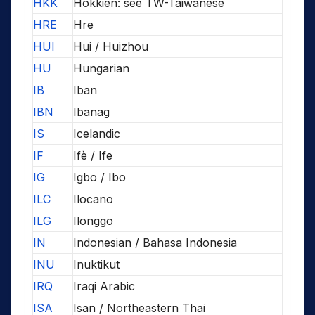
HKK
Hokkien: see TW-Taiwanese
HRE
Hre
HUI
Hui / Huizhou
HU
Hungarian
IB
Iban
IBN
Ibanag
IS
Icelandic
IF
Ifè / Ife
IG
Igbo / Ibo
ILC
Ilocano
ILG
Ilonggo
IN
Indonesian / Bahasa Indonesia
INU
Inuktikut
IRQ
Iraqi Arabic
ISA
Isan / Northeastern Thai