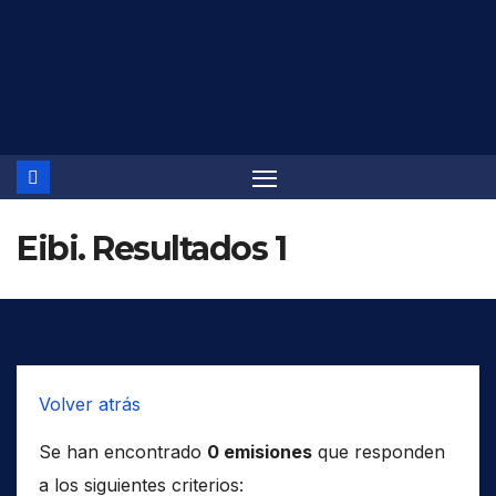
Saltar
al
contenido
Eibi. Resultados 1
Volver atrás
Se han encontrado
0 emisiones
que responden
a los siguientes criterios: