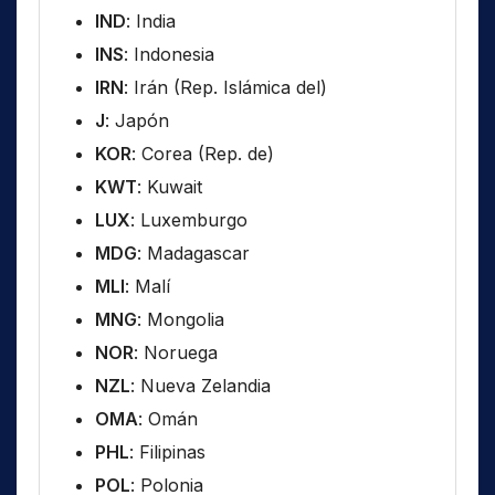
IND
: India
INS
: Indonesia
IRN
: Irán (Rep. Islámica del)
J
: Japón
KOR
: Corea (Rep. de)
KWT
: Kuwait
LUX
: Luxemburgo
MDG
: Madagascar
MLI
: Malí
MNG
: Mongolia
NOR
: Noruega
NZL
: Nueva Zelandia
OMA
: Omán
PHL
: Filipinas
POL
: Polonia