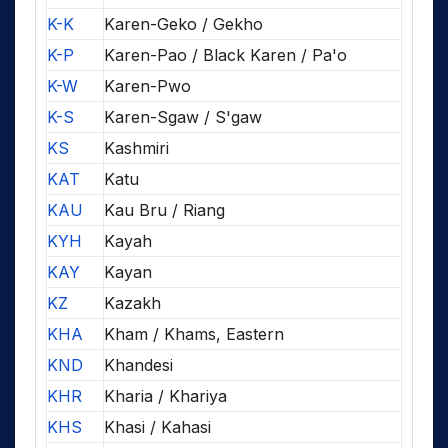
K-K
Karen-Geko / Gekho
K-P
Karen-Pao / Black Karen / Pa'o
K-W
Karen-Pwo
K-S
Karen-Sgaw / S'gaw
KS
Kashmiri
KAT
Katu
KAU
Kau Bru / Riang
KYH
Kayah
KAY
Kayan
KZ
Kazakh
KHA
Kham / Khams, Eastern
KND
Khandesi
KHR
Kharia / Khariya
KHS
Khasi / Kahasi