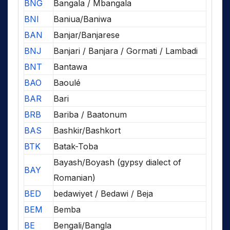
BNG
Bangala / Mbangala
BNI
Baniua/Baniwa
BAN
Banjar/Banjarese
BNJ
Banjari / Banjara / Gormati / Lambadi
BNT
Bantawa
BAO
Baoulé
BAR
Bari
BRB
Bariba / Baatonum
BAS
Bashkir/Bashkort
BTK
Batak-Toba
Bayash/Boyash (gypsy dialect of
BAY
Romanian)
BED
bedawiyet / Bedawi / Beja
BEM
Bemba
BE
Bengali/Bangla