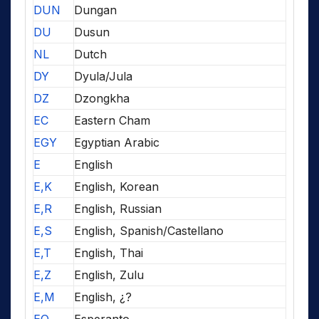
DUN
Dungan
DU
Dusun
NL
Dutch
DY
Dyula/Jula
DZ
Dzongkha
EC
Eastern Cham
EGY
Egyptian Arabic
E
English
E,K
English, Korean
E,R
English, Russian
E,S
English, Spanish/Castellano
E,T
English, Thai
E,Z
English, Zulu
E,M
English, ¿?