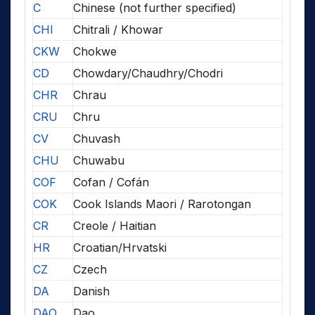
C
Chinese (not further specified)
CHI
Chitrali / Khowar
CKW
Chokwe
CD
Chowdary/Chaudhry/Chodri
CHR
Chrau
CRU
Chru
CV
Chuvash
CHU
Chuwabu
COF
Cofan / Cofán
COK
Cook Islands Maori / Rarotongan
CR
Creole / Haitian
HR
Croatian/Hrvatski
CZ
Czech
DA
Danish
DAO
Dao