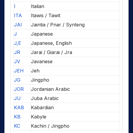
I
Italian
ITA
Itawis / Tawit
JAI
Jaintia / Pnar / Synteng
J
Japanese
J,E
Japanese, English
JR
Jarai / Giarai / Jra
JV
Javanese
JEH
Jeh
JG
Jingpho
JOR
Jordanian Arabic
JU
Juba Arabic
KAB
Kabardian
KB
Kabyle
KC
Kachin / Jingpho