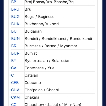
BB
Braj Bhasa/Braj Bhasha/Brij
BRU
Bru
BUG
Bugis / Buginese
BUK
Bukharian/Bukhori
BU
Bulgarian
BUN
Bundeli / Bundelkhandi / Bundelkandi
BR
Burmese / Barma / Myanmar
BUR
Buryat
BY
Byelorussian / Belarusian
CA
Cantonese / Yue
CT
Catalan
CEB
Cebuano
CHA
Cha'palaa / Chachi
CKM
Chakma
CC
Chaochow (dialect of Min-Nan)