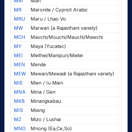
MRI
Mari
MR
Maronite / Cypriot Arabic
MRU
Maru / Lhao Vo
MW
Marwari (a Rajasthani variety)
MCH
Mavchi/Mouchi/Mauchi/Mawchi
MY
Maya (Yucatec)
MEI
Meithei/Manipuri/Meitei
MEN
Mende
MEW
Mewari/Mewadi (a Rajasthani variety)
MIE
Mien / Iu Mien
MNA
Mina / Gen
MKB
Minangkabau
MIS
Mising
MZ
Mizo / Lushai
MNO
Mnong (Ea,Ce,So)