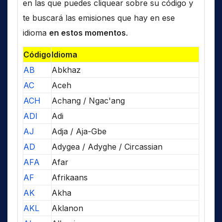
en las que puedes cliquear sobre su código y
te buscará las emisiones que hay en ese
idioma
en estos momentos
.
Código
Idioma
AB
Abkhaz
AC
Aceh
ACH
Achang / Ngac'ang
ADI
Adi
AJ
Adja / Aja-Gbe
AD
Adygea / Adyghe / Circassian
AFA
Afar
AF
Afrikaans
AK
Akha
AKL
Aklanon