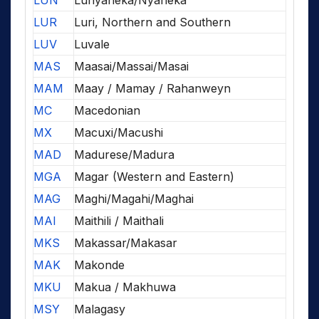
LUN
Lunyaneka/Nyaneka
LUR
Luri, Northern and Southern
LUV
Luvale
MAS
Maasai/Massai/Masai
MAM
Maay / Mamay / Rahanweyn
MC
Macedonian
MX
Macuxi/Macushi
MAD
Madurese/Madura
MGA
Magar (Western and Eastern)
MAG
Maghi/Magahi/Maghai
MAI
Maithili / Maithali
MKS
Makassar/Makasar
MAK
Makonde
MKU
Makua / Makhuwa
MSY
Malagasy