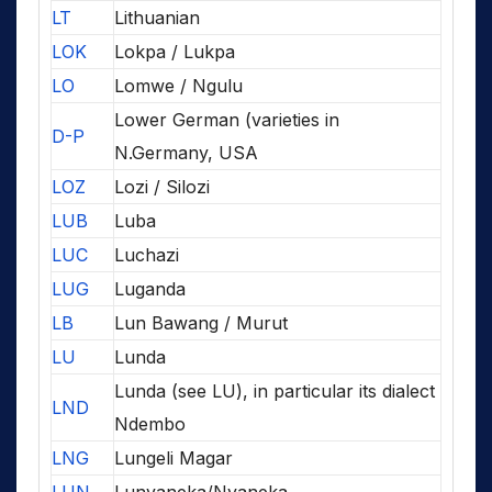
LT
Lithuanian
LOK
Lokpa / Lukpa
LO
Lomwe / Ngulu
Lower German (varieties in
D-P
N.Germany, USA
LOZ
Lozi / Silozi
LUB
Luba
LUC
Luchazi
LUG
Luganda
LB
Lun Bawang / Murut
LU
Lunda
Lunda (see LU), in particular its dialect
LND
Ndembo
LNG
Lungeli Magar