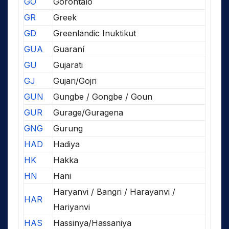
GO
Gorontalo
GR
Greek
GD
Greenlandic Inuktikut
GUA
Guaraní
GU
Gujarati
GJ
Gujari/Gojri
GUN
Gungbe / Gongbe / Goun
GUR
Gurage/Guragena
GNG
Gurung
HAD
Hadiya
HK
Hakka
HN
Hani
Haryanvi / Bangri / Harayanvi /
HAR
Hariyanvi
HAS
Hassinya/Hassaniya