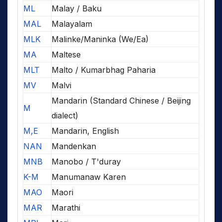
ML
Malay / Baku
MAL
Malayalam
MLK
Malinke/Maninka (We/Ea)
MA
Maltese
MLT
Malto / Kumarbhag Paharia
MV
Malvi
Mandarin (Standard Chinese / Beijing
M
dialect)
M,E
Mandarin, English
NAN
Mandenkan
MNB
Manobo / T'duray
K-M
Manumanaw Karen
MAO
Maori
MAR
Marathi