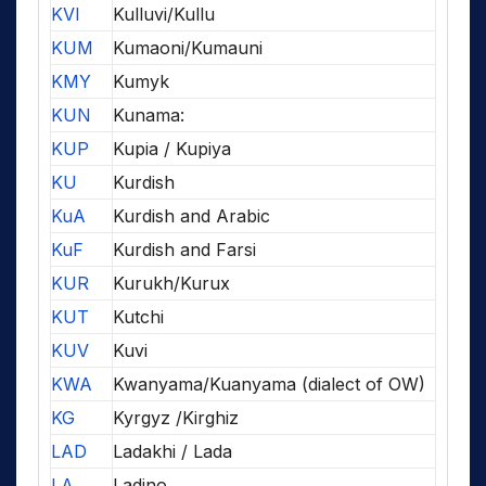
KVI
Kulluvi/Kullu
KUM
Kumaoni/Kumauni
KMY
Kumyk
KUN
Kunama:
KUP
Kupia / Kupiya
KU
Kurdish
KuA
Kurdish and Arabic
KuF
Kurdish and Farsi
KUR
Kurukh/Kurux
KUT
Kutchi
KUV
Kuvi
KWA
Kwanyama/Kuanyama (dialect of OW)
KG
Kyrgyz /Kirghiz
LAD
Ladakhi / Lada
LA
Ladino