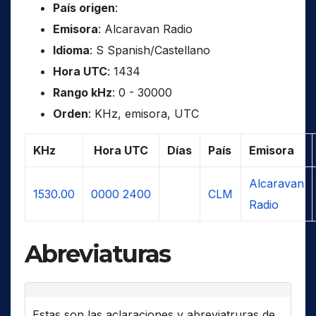
País origen
:
Emisora
: Alcaravan Radio
Idioma
: S Spanish/Castellano
Hora UTC
: 1434
Rango kHz
: 0 - 30000
Orden
: KHz, emisora, UTC
KHz
Hora UTC
Días
País
Emisora
Alcaravan
1530.00
0000
2400
CLM
Radio
Abreviaturas
Estas son las aclaraciones y abreviatruras de