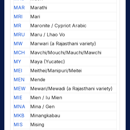
MAR
Marathi
MRI
Mari
MR
Maronite / Cypriot Arabic
MRU
Maru / Lhao Vo
MW
Marwari (a Rajasthani variety)
MCH
Mavchi/Mouchi/Mauchi/Mawchi
MY
Maya (Yucatec)
MEI
Meithei/Manipuri/Meitei
MEN
Mende
MEW
Mewari/Mewadi (a Rajasthani variety)
MIE
Mien / Iu Mien
MNA
Mina / Gen
MKB
Minangkabau
MIS
Mising