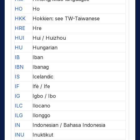
HO
Ho
HKK
Hokkien: see TW-Taiwanese
HRE
Hre
HUI
Hui / Huizhou
HU
Hungarian
IB
Iban
IBN
Ibanag
IS
Icelandic
IF
Ifè / Ife
IG
Igbo / Ibo
ILC
Ilocano
ILG
Ilonggo
IN
Indonesian / Bahasa Indonesia
INU
Inuktikut