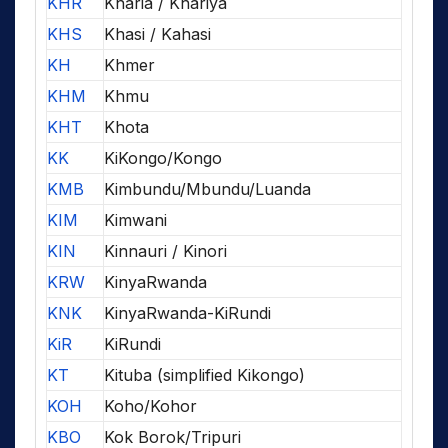
KHR
Kharia / Khariya
KHS
Khasi / Kahasi
KH
Khmer
KHM
Khmu
KHT
Khota
KK
KiKongo/Kongo
KMB
Kimbundu/Mbundu/Luanda
KIM
Kimwani
KIN
Kinnauri / Kinori
KRW
KinyaRwanda
KNK
KinyaRwanda-KiRundi
KiR
KiRundi
KT
Kituba (simplified Kikongo)
KOH
Koho/Kohor
KBO
Kok Borok/Tripuri