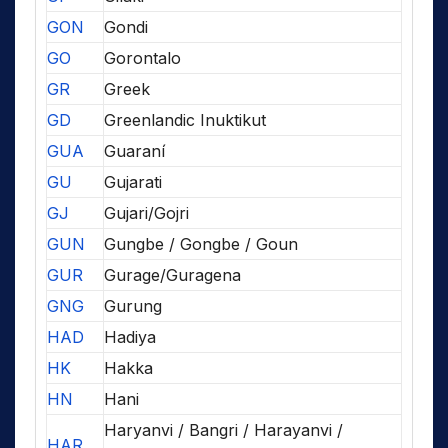
GON
Gondi
GO
Gorontalo
GR
Greek
GD
Greenlandic Inuktikut
GUA
Guaraní
GU
Gujarati
GJ
Gujari/Gojri
GUN
Gungbe / Gongbe / Goun
GUR
Gurage/Guragena
GNG
Gurung
HAD
Hadiya
HK
Hakka
HN
Hani
Haryanvi / Bangri / Harayanvi /
HAR