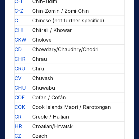
C-T
Chin-Tidim
C-Z
Chin-Zomin / Zomi-Chin
C
Chinese (not further specified)
CHI
Chitrali / Khowar
CKW
Chokwe
CD
Chowdary/Chaudhry/Chodri
CHR
Chrau
CRU
Chru
CV
Chuvash
CHU
Chuwabu
COF
Cofan / Cofán
COK
Cook Islands Maori / Rarotongan
CR
Creole / Haitian
HR
Croatian/Hrvatski
CZ
Czech