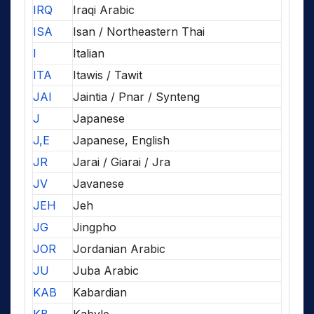
IRQ
Iraqi Arabic
ISA
Isan / Northeastern Thai
I
Italian
ITA
Itawis / Tawit
JAI
Jaintia / Pnar / Synteng
J
Japanese
J,E
Japanese, English
JR
Jarai / Giarai / Jra
JV
Javanese
JEH
Jeh
JG
Jingpho
JOR
Jordanian Arabic
JU
Juba Arabic
KAB
Kabardian
KB
Kabyle