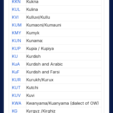
KKN
Kukna
KUL
Kulina
KVI
Kulluvi/Kullu
KUM
Kumaoni/Kumauni
KMY
Kumyk
KUN
Kunama:
KUP
Kupia / Kupiya
KU
Kurdish
KuA
Kurdish and Arabic
KuF
Kurdish and Farsi
KUR
Kurukh/Kurux
KUT
Kutchi
KUV
Kuvi
KWA
Kwanyama/Kuanyama (dialect of OW)
KG
Kyrgyz /Kirghiz