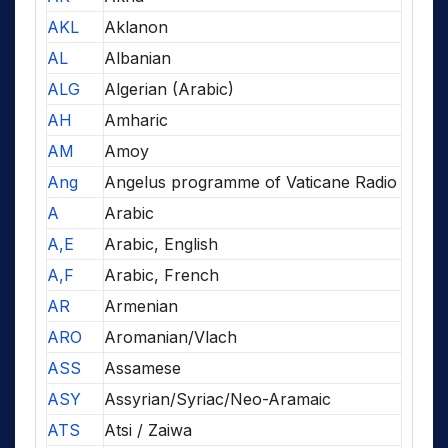
AKL
Aklanon
AL
Albanian
ALG
Algerian (Arabic)
AH
Amharic
AM
Amoy
Ang
Angelus programme of Vaticane Radio
A
Arabic
A,E
Arabic, English
A,F
Arabic, French
AR
Armenian
ARO
Aromanian/Vlach
ASS
Assamese
ASY
Assyrian/Syriac/Neo-Aramaic
ATS
Atsi / Zaiwa