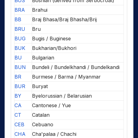
BOS
Bosnian (derived from Serbocroat)
BRA
Brahui
BB
Braj Bhasa/Braj Bhasha/Brij
BRU
Bru
BUG
Bugis / Buginese
BUK
Bukharian/Bukhori
BU
Bulgarian
BUN
Bundeli / Bundelkhandi / Bundelkandi
BR
Burmese / Barma / Myanmar
BUR
Buryat
BY
Byelorussian / Belarusian
CA
Cantonese / Yue
CT
Catalan
CEB
Cebuano
CHA
Cha'palaa / Chachi