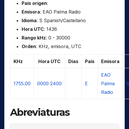
País origen
:
Emisora
: EAO Palma Radio
Idioma
: S Spanish/Castellano
Hora UTC
: 1436
Rango kHz
: 0 - 30000
Orden
: KHz, emisora, UTC
KHz
Hora UTC
Días
País
Emisora
I
EAO
1755.00
0000
2400
E
Palma
S
Radio
Abreviaturas