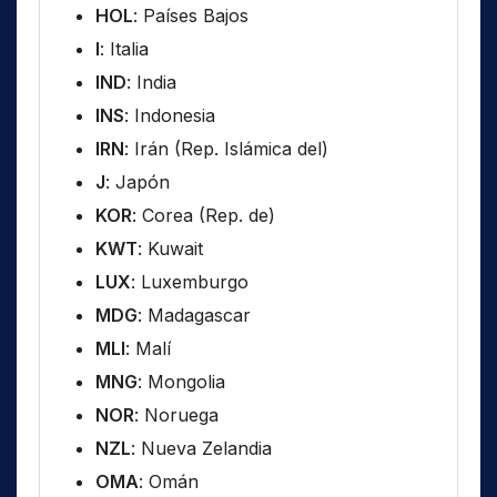
HOL
: Países Bajos
I
: Italia
IND
: India
INS
: Indonesia
IRN
: Irán (Rep. Islámica del)
J
: Japón
KOR
: Corea (Rep. de)
KWT
: Kuwait
LUX
: Luxemburgo
MDG
: Madagascar
MLI
: Malí
MNG
: Mongolia
NOR
: Noruega
NZL
: Nueva Zelandia
OMA
: Omán