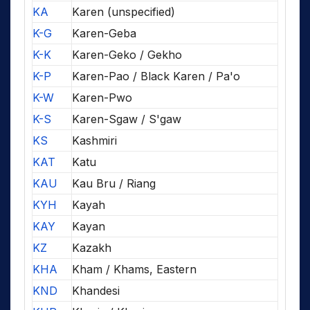
KA
Karen (unspecified)
K-G
Karen-Geba
K-K
Karen-Geko / Gekho
K-P
Karen-Pao / Black Karen / Pa'o
K-W
Karen-Pwo
K-S
Karen-Sgaw / S'gaw
KS
Kashmiri
KAT
Katu
KAU
Kau Bru / Riang
KYH
Kayah
KAY
Kayan
KZ
Kazakh
KHA
Kham / Khams, Eastern
KND
Khandesi