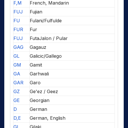
F,M
French, Mandarin
FUJ
Fujian
FU
Fulani/Fulfulde
FUR
Fur
FUJ
FutaJalon / Pular
GAG
Gagauz
GL
Galicic/Gallego
GM
Gamit
GA
Garhwali
GAR
Garo
GZ
Ge'ez / Geez
GE
Georgian
D
German
D,E
German, English
GI
Gilaki