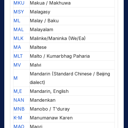
MKU
Makua / Makhuwa
MSY
Malagasy
ML
Malay / Baku
MAL
Malayalam
MLK
Malinke/Maninka (We/Ea)
MA
Maltese
MLT
Malto / Kumarbhag Paharia
MV
Malvi
Mandarin (Standard Chinese / Beijing
M
dialect)
M,E
Mandarin, English
NAN
Mandenkan
MNB
Manobo / T'duray
K-M
Manumanaw Karen
MAO
Maori