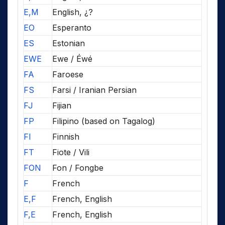
E,M
English, ¿?
EO
Esperanto
ES
Estonian
EWE
Ewe / Éwé
FA
Faroese
FS
Farsi / Iranian Persian
FJ
Fijian
FP
Filipino (based on Tagalog)
FI
Finnish
FT
Fiote / Vili
FON
Fon / Fongbe
F
French
E,F
French, English
F,E
French, English