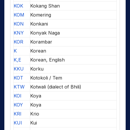
KOK
Kokang Shan
KOM
Komering
KON
Konkani
KNY
Konyak Naga
KOR
Korambar
K
Korean
K,E
Korean, English
KKU
Korku
KOT
Kotokoli / Tem
KTW
Kotwali (dialect of Bhili)
KOI
Koya
KOY
Koya
KRI
Krio
KUI
Kui