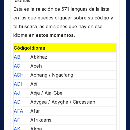
Idiomas
Esta es la relación de 571 lenguas de la lista,
en las que puedes cliquear sobre su código y
te buscará las emisiones que hay en ese
idioma
en estos momentos
.
Código
Idioma
AB
Abkhaz
AC
Aceh
ACH
Achang / Ngac'ang
ADI
Adi
AJ
Adja / Aja-Gbe
AD
Adygea / Adyghe / Circassian
AFA
Afar
AF
Afrikaans
AK
Akha