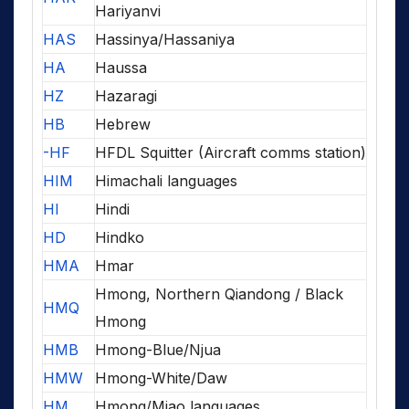
Hariyanvi
HAS
Hassinya/Hassaniya
HA
Haussa
HZ
Hazaragi
HB
Hebrew
-HF
HFDL Squitter (Aircraft comms station)
HIM
Himachali languages
HI
Hindi
HD
Hindko
HMA
Hmar
Hmong, Northern Qiandong / Black
HMQ
Hmong
HMB
Hmong-Blue/Njua
HMW
Hmong-White/Daw
HM
Hmong/Miao languages