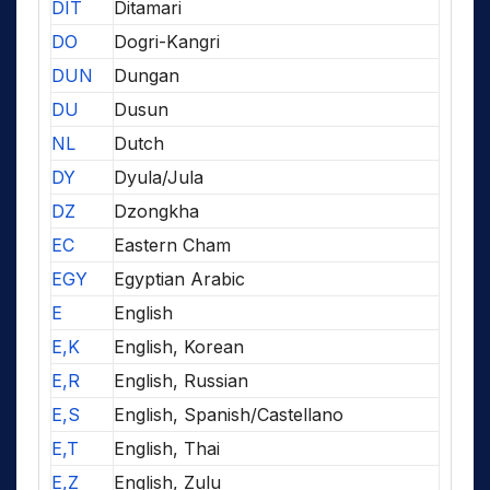
DIT
Ditamari
DO
Dogri-Kangri
DUN
Dungan
DU
Dusun
NL
Dutch
DY
Dyula/Jula
DZ
Dzongkha
EC
Eastern Cham
EGY
Egyptian Arabic
E
English
E,K
English, Korean
E,R
English, Russian
E,S
English, Spanish/Castellano
E,T
English, Thai
E,Z
English, Zulu