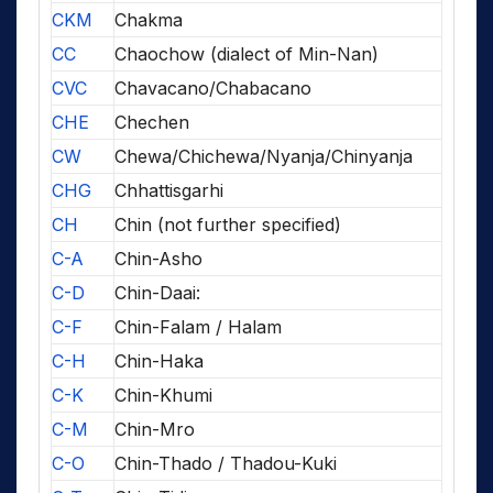
CKM
Chakma
CC
Chaochow (dialect of Min-Nan)
CVC
Chavacano/Chabacano
CHE
Chechen
CW
Chewa/Chichewa/Nyanja/Chinyanja
CHG
Chhattisgarhi
CH
Chin (not further specified)
C-A
Chin-Asho
C-D
Chin-Daai:
C-F
Chin-Falam / Halam
C-H
Chin-Haka
C-K
Chin-Khumi
C-M
Chin-Mro
C-O
Chin-Thado / Thadou-Kuki