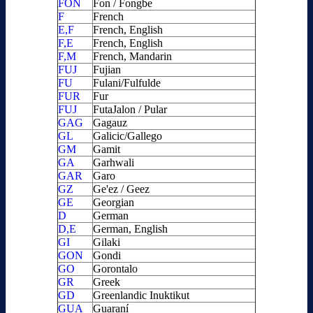
FON
Fon / Fongbe
F
French
E,F
French, English
F,E
French, English
F,M
French, Mandarin
FUJ
Fujian
FU
Fulani/Fulfulde
FUR
Fur
FUJ
FutaJalon / Pular
GAG
Gagauz
GL
Galicic/Gallego
GM
Gamit
GA
Garhwali
GAR
Garo
GZ
Ge'ez / Geez
GE
Georgian
D
German
D,E
German, English
GI
Gilaki
GON
Gondi
GO
Gorontalo
GR
Greek
GD
Greenlandic Inuktikut
GUA
Guaraní