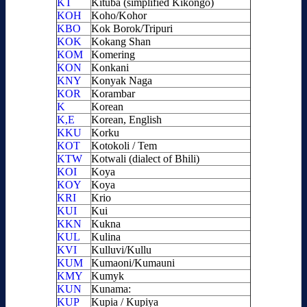
KT
Kituba (simplified Kikongo)
KOH
Koho/Kohor
KBO
Kok Borok/Tripuri
KOK
Kokang Shan
KOM
Komering
KON
Konkani
KNY
Konyak Naga
KOR
Korambar
K
Korean
K,E
Korean, English
KKU
Korku
KOT
Kotokoli / Tem
KTW
Kotwali (dialect of Bhili)
KOI
Koya
KOY
Koya
KRI
Krio
KUI
Kui
KKN
Kukna
KUL
Kulina
KVI
Kulluvi/Kullu
KUM
Kumaoni/Kumauni
KMY
Kumyk
KUN
Kunama:
KUP
Kupia / Kupiya