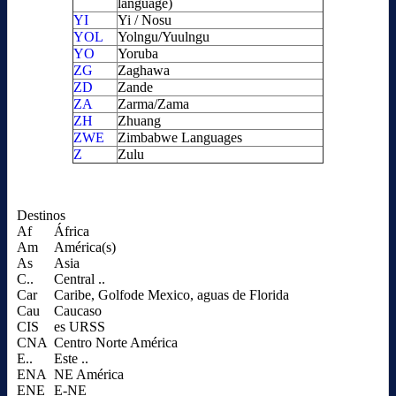
language)
YI
Yi / Nosu
YOL
Yolngu/Yuulngu
YO
Yoruba
ZG
Zaghawa
ZD
Zande
ZA
Zarma/Zama
ZH
Zhuang
ZWE
Zimbabwe Languages
Z
Zulu
Destinos
Af
África
Am
América(s)
As
Asia
C..
Central ..
Car
Caribe, Golfode Mexico, aguas de Florida
Cau
Caucaso
CIS
es URSS
CNA
Centro Norte América
E..
Este ..
ENA
NE América
ENE
E-NE