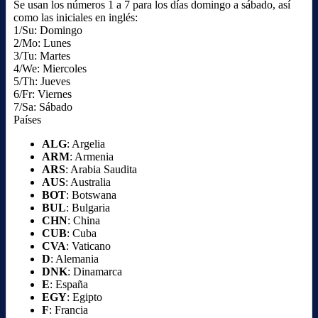
Se usan los números 1 a 7 para los días domingo a sábado, así
como las iniciales en inglés:
1/Su: Domingo
2/Mo: Lunes
3/Tu: Martes
4/We: Miercoles
5/Th: Jueves
6/Fr: Viernes
7/Sa: Sábado
Países
ALG
: Argelia
ARM
: Armenia
ARS
: Arabia Saudita
AUS
: Australia
BOT
: Botswana
BUL
: Bulgaria
CHN
: China
CUB
: Cuba
CVA
: Vaticano
D
: Alemania
DNK
: Dinamarca
E
: España
EGY
: Egipto
F
: Francia