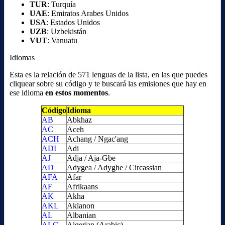
TUR
: Turquía
UAE
: Emiratos Arabes Unidos
USA
: Estados Unidos
UZB
: Uzbekistán
VUT
: Vanuatu
Idiomas
Esta es la relación de 571 lenguas de la lista, en las que puedes
cliquear sobre su código y te buscará las emisiones que hay en
ese idioma
en estos momentos
.
Código
Idioma
AB
Abkhaz
AC
Aceh
ACH
Achang / Ngac'ang
ADI
Adi
AJ
Adja / Aja-Gbe
AD
Adygea / Adyghe / Circassian
AFA
Afar
AF
Afrikaans
AK
Akha
AKL
Aklanon
AL
Albanian
ALG
Algerian (Arabic)