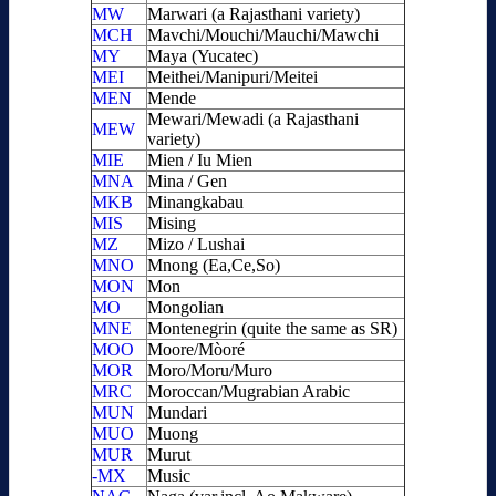
MW
Marwari (a Rajasthani variety)
MCH
Mavchi/Mouchi/Mauchi/Mawchi
MY
Maya (Yucatec)
MEI
Meithei/Manipuri/Meitei
MEN
Mende
Mewari/Mewadi (a Rajasthani
MEW
variety)
MIE
Mien / Iu Mien
MNA
Mina / Gen
MKB
Minangkabau
MIS
Mising
MZ
Mizo / Lushai
MNO
Mnong (Ea,Ce,So)
MON
Mon
MO
Mongolian
MNE
Montenegrin (quite the same as SR)
MOO
Moore/Mòoré
MOR
Moro/Moru/Muro
MRC
Moroccan/Mugrabian Arabic
MUN
Mundari
MUO
Muong
MUR
Murut
-MX
Music