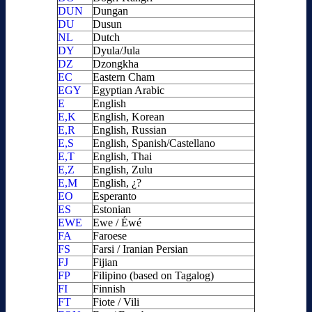
DUN
Dungan
DU
Dusun
NL
Dutch
DY
Dyula/Jula
DZ
Dzongkha
EC
Eastern Cham
EGY
Egyptian Arabic
E
English
E,K
English, Korean
E,R
English, Russian
E,S
English, Spanish/Castellano
E,T
English, Thai
E,Z
English, Zulu
E,M
English, ¿?
EO
Esperanto
ES
Estonian
EWE
Ewe / Éwé
FA
Faroese
FS
Farsi / Iranian Persian
FJ
Fijian
FP
Filipino (based on Tagalog)
FI
Finnish
FT
Fiote / Vili