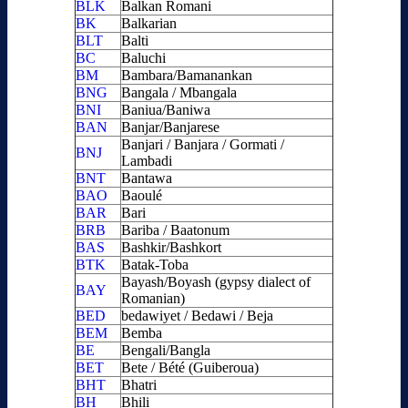
BLK
Balkan Romani
BK
Balkarian
BLT
Balti
BC
Baluchi
BM
Bambara/Bamanankan
BNG
Bangala / Mbangala
BNI
Baniua/Baniwa
BAN
Banjar/Banjarese
Banjari / Banjara / Gormati /
BNJ
Lambadi
BNT
Bantawa
BAO
Baoulé
BAR
Bari
BRB
Bariba / Baatonum
BAS
Bashkir/Bashkort
BTK
Batak-Toba
Bayash/Boyash (gypsy dialect of
BAY
Romanian)
BED
bedawiyet / Bedawi / Beja
BEM
Bemba
BE
Bengali/Bangla
BET
Bete / Bété (Guiberoua)
BHT
Bhatri
BH
Bhili