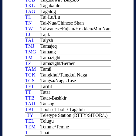
TKL
Tagakaulo
TAG
Tagalog
TL
Tai-Lu/Lu
TN
Tai-Nua/Chinese Shan
TW
Taiwanese/Fujian/Hokkien/Min Nan
TJ
Tajik
TAL
Talysh
TMJ
Tamajeq
TMG
Tamang
TM
Tamazight
TZ
Tamazight/Berber
TAM
Tamil
TGK
Tangkhul/Tangkul Naga
TGS
Tangsa/Naga-Tase
TFT
Tarifit
TT
Tatar
TTB
Tatar-Bashkir
TAU
Tausug
TBL
Tboli / T'boli / Tagabili
-TY
Teletype Station (RTTY/SITOR/..)
TEL
Telugu
TEM
Temme/Temne
T
Thai