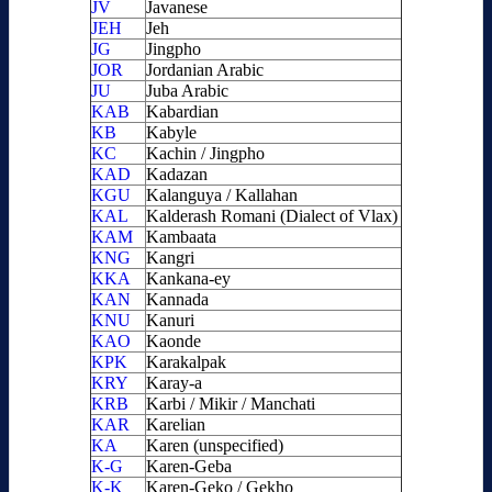
JV
Javanese
JEH
Jeh
JG
Jingpho
JOR
Jordanian Arabic
JU
Juba Arabic
KAB
Kabardian
KB
Kabyle
KC
Kachin / Jingpho
KAD
Kadazan
KGU
Kalanguya / Kallahan
KAL
Kalderash Romani (Dialect of Vlax)
KAM
Kambaata
KNG
Kangri
KKA
Kankana-ey
KAN
Kannada
KNU
Kanuri
KAO
Kaonde
KPK
Karakalpak
KRY
Karay-a
KRB
Karbi / Mikir / Manchati
KAR
Karelian
KA
Karen (unspecified)
K-G
Karen-Geba
K-K
Karen-Geko / Gekho