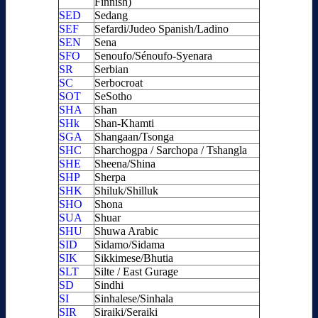
Finnish)
SED
Sedang
SEF
Sefardi/Judeo Spanish/Ladino
SEN
Sena
SFO
Senoufo/Sénoufo-Syenara
SR
Serbian
SC
Serbocroat
SOT
SeSotho
SHA
Shan
SHk
Shan-Khamti
SGA
Shangaan/Tsonga
SHC
Sharchogpa / Sarchopa / Tshangla
SHE
Sheena/Shina
SHP
Sherpa
SHK
Shiluk/Shilluk
SHO
Shona
SUA
Shuar
SHU
Shuwa Arabic
SID
Sidamo/Sidama
SIK
Sikkimese/Bhutia
SLT
Silte / East Gurage
SD
Sindhi
SI
Sinhalese/Sinhala
SIR
Siraiki/Seraiki