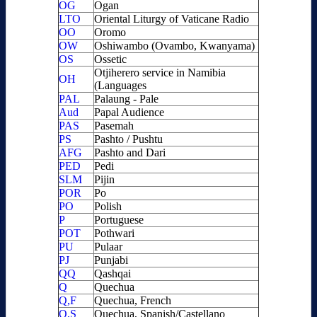
OG
Ogan
LTO
Oriental Liturgy of Vaticane Radio
OO
Oromo
OW
Oshiwambo (Ovambo, Kwanyama)
OS
Ossetic
Otjiherero service in Namibia
OH
(Languages
PAL
Palaung - Pale
Aud
Papal Audience
PAS
Pasemah
PS
Pashto / Pushtu
AFG
Pashto and Dari
PED
Pedi
SLM
Pijin
POR
Po
PO
Polish
P
Portuguese
POT
Pothwari
PU
Pulaar
PJ
Punjabi
QQ
Qashqai
Q
Quechua
Q,F
Quechua, French
Q,S
Quechua, Spanish/Castellano