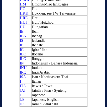
HM
Hmong/Miao languages
HO
Ho
HKK
Hokkien: see TW-Taiwanese
HRE
Hre
HUI
Hui / Huizhou
HU
Hungarian
IB
Iban
IBN
Ibanag
IS
Icelandic
IF
Ifè / Ife
IG
Igbo / Ibo
ILC
Ilocano
ILG
Ilonggo
IN
Indonesian / Bahasa Indonesia
INU
Inuktikut
IRQ
Iraqi Arabic
ISA
Isan / Northeastern Thai
I
Italian
ITA
Itawis / Tawit
JAI
Jaintia / Pnar / Synteng
J
Japanese
J,E
Japanese, English
JR
Jarai / Giarai / Jra