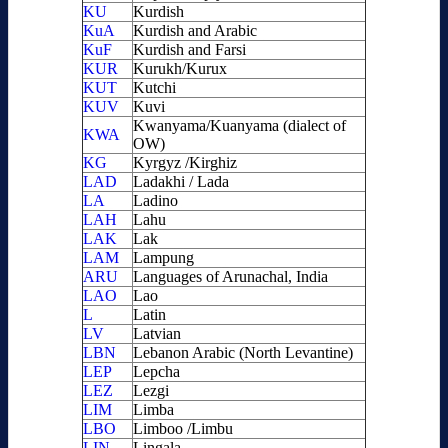
KU
Kurdish
KuA
Kurdish and Arabic
KuF
Kurdish and Farsi
KUR
Kurukh/Kurux
KUT
Kutchi
KUV
Kuvi
Kwanyama/Kuanyama (dialect of
KWA
OW)
KG
Kyrgyz /Kirghiz
LAD
Ladakhi / Lada
LA
Ladino
LAH
Lahu
LAK
Lak
LAM
Lampung
ARU
Languages of Arunachal, India
LAO
Lao
L
Latin
LV
Latvian
LBN
Lebanon Arabic (North Levantine)
LEP
Lepcha
LEZ
Lezgi
LIM
Limba
LBO
Limboo /Limbu
LIN
Lingala