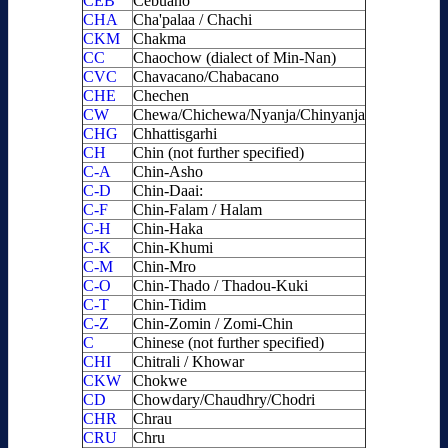
CEB
Cebuano
CHA
Cha'palaa / Chachi
CKM
Chakma
CC
Chaochow (dialect of Min-Nan)
CVC
Chavacano/Chabacano
CHE
Chechen
CW
Chewa/Chichewa/Nyanja/Chinyanja
CHG
Chhattisgarhi
CH
Chin (not further specified)
C-A
Chin-Asho
C-D
Chin-Daai:
C-F
Chin-Falam / Halam
C-H
Chin-Haka
C-K
Chin-Khumi
C-M
Chin-Mro
C-O
Chin-Thado / Thadou-Kuki
C-T
Chin-Tidim
C-Z
Chin-Zomin / Zomi-Chin
C
Chinese (not further specified)
CHI
Chitrali / Khowar
CKW
Chokwe
CD
Chowdary/Chaudhry/Chodri
CHR
Chrau
CRU
Chru