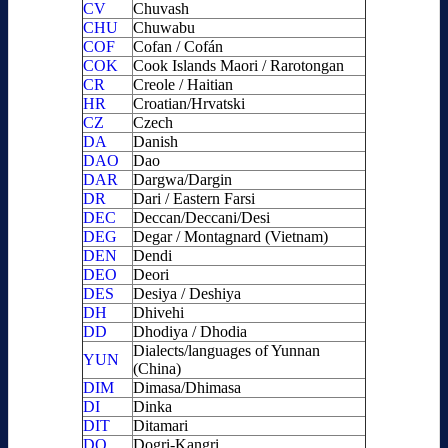
CV
Chuvash
CHU
Chuwabu
COF
Cofan / Cofán
COK
Cook Islands Maori / Rarotongan
CR
Creole / Haitian
HR
Croatian/Hrvatski
CZ
Czech
DA
Danish
DAO
Dao
DAR
Dargwa/Dargin
DR
Dari / Eastern Farsi
DEC
Deccan/Deccani/Desi
DEG
Degar / Montagnard (Vietnam)
DEN
Dendi
DEO
Deori
DES
Desiya / Deshiya
DH
Dhivehi
DD
Dhodiya / Dhodia
Dialects/languages of Yunnan
YUN
(China)
DIM
Dimasa/Dhimasa
DI
Dinka
DIT
Ditamari
DO
Dogri-Kangri