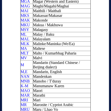
MGA
Magar (Western and Eastern)
MAG
Maghi/Magahi/Maghai
MAI
Maithili / Maithali
MKS
Makassar/Makasar
MAK
Makonde
MKU
Makua / Makhuwa
MSY
Malagasy
ML
Malay / Baku
MAL
Malayalam
MLK
Malinke/Maninka (We/Ea)
MA
Maltese
MLT
Malto / Kumarbhag Paharia
MV
Malvi
Mandarin (Standard Chinese /
M
Beijing dialect)
M,E
Mandarin, English
NAN
Mandenkan
MNB
Manobo / T'duray
K-M
Manumanaw Karen
MAO
Maori
MAR
Marathi
MRI
Mari
MR
Maronite / Cypriot Arabic
MRU
Maru / Lhao Vo