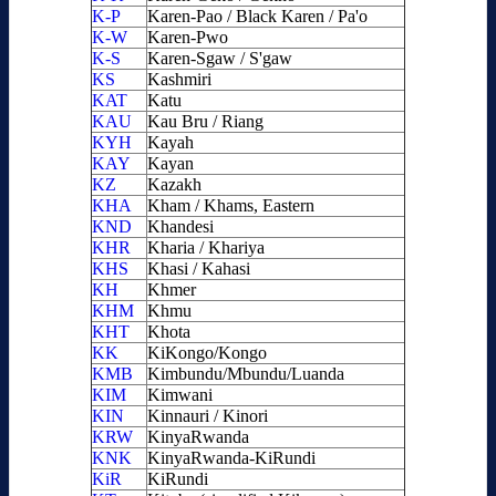
K-P
Karen-Pao / Black Karen / Pa'o
K-W
Karen-Pwo
K-S
Karen-Sgaw / S'gaw
KS
Kashmiri
KAT
Katu
KAU
Kau Bru / Riang
KYH
Kayah
KAY
Kayan
KZ
Kazakh
KHA
Kham / Khams, Eastern
KND
Khandesi
KHR
Kharia / Khariya
KHS
Khasi / Kahasi
KH
Khmer
KHM
Khmu
KHT
Khota
KK
KiKongo/Kongo
KMB
Kimbundu/Mbundu/Luanda
KIM
Kimwani
KIN
Kinnauri / Kinori
KRW
KinyaRwanda
KNK
KinyaRwanda-KiRundi
KiR
KiRundi