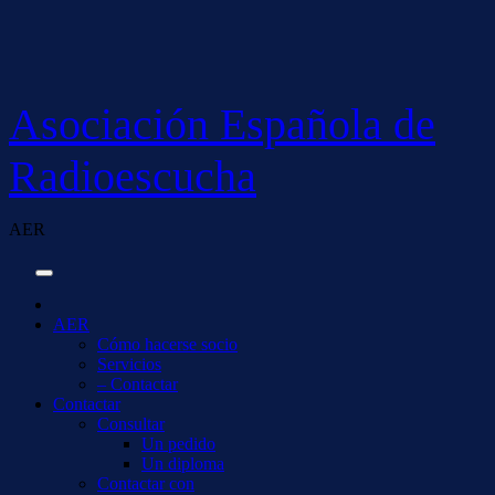
Saltar
al
contenido
Asociación Española de
Radioescucha
AER
AER
Cómo hacerse socio
Servicios
– Contactar
Contactar
Consultar
Un pedido
Un diploma
Contactar con