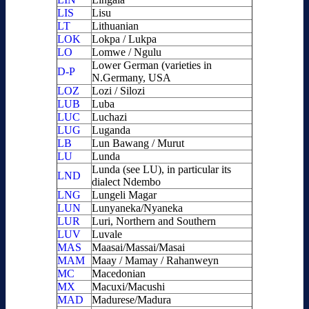
LIS
Lisu
LT
Lithuanian
LOK
Lokpa / Lukpa
LO
Lomwe / Ngulu
Lower German (varieties in
D-P
N.Germany, USA
LOZ
Lozi / Silozi
LUB
Luba
LUC
Luchazi
LUG
Luganda
LB
Lun Bawang / Murut
LU
Lunda
Lunda (see LU), in particular its
LND
dialect Ndembo
LNG
Lungeli Magar
LUN
Lunyaneka/Nyaneka
LUR
Luri, Northern and Southern
LUV
Luvale
MAS
Maasai/Massai/Masai
MAM
Maay / Mamay / Rahanweyn
MC
Macedonian
MX
Macuxi/Macushi
MAD
Madurese/Madura