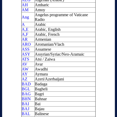
AH
Amharic
AM
Amoy
Angelus programme of Vaticane
Ang
Radio
A
Arabic
A,E
Arabic, English
A,F
Arabic, French
AR
Armenian
ARO
Aromanian/Vlach
ASS
Assamese
ASY
Assyrian/Syriac/Neo-Aramaic
ATS
Atsi / Zaiwa
AV
Avar
AW
Awadhi
AY
Aymara
AZ
Azeri/Azerbaijani
BAD
Badaga
BGL
Bagheli
BAG
Bagri
BHN
Bahnar
BAI
Bai
BAJ
Bajau
BAL
Balinese