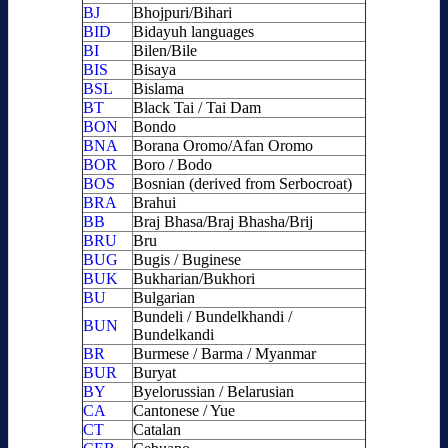
BJ
Bhojpuri/Bihari
BID
Bidayuh languages
BI
Bilen/Bile
BIS
Bisaya
BSL
Bislama
BT
Black Tai / Tai Dam
BON
Bondo
BNA
Borana Oromo/Afan Oromo
BOR
Boro / Bodo
BOS
Bosnian (derived from Serbocroat)
BRA
Brahui
BB
Braj Bhasa/Braj Bhasha/Brij
BRU
Bru
BUG
Bugis / Buginese
BUK
Bukharian/Bukhori
BU
Bulgarian
Bundeli / Bundelkhandi /
BUN
Bundelkandi
BR
Burmese / Barma / Myanmar
BUR
Buryat
BY
Byelorussian / Belarusian
CA
Cantonese / Yue
CT
Catalan