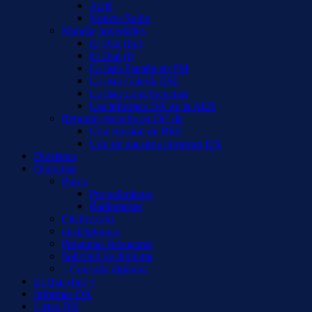
AER
Notizie Radio
Mandar novedades
El Dial (fm)
El Dial (i)
La lista España en FM
La lista Galería QSL
La lista Logs/escuchas
Los informes DX de la AER
Reportar escucha en OC de
Una emisión de REE
Uno de nuestros informes DX
Diexismo
Diplomas
Bases
Procedimiento
Radiopaíses
Clsificación
misDiplomas
Preguntas frecuentes
Solicitud de diploma
– Consulta diploma
El Dial (fm) +
Informes DX
Listas DX