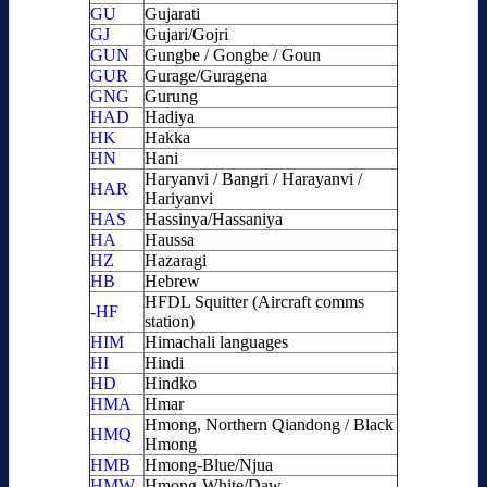
GU
Gujarati
GJ
Gujari/Gojri
GUN
Gungbe / Gongbe / Goun
GUR
Gurage/Guragena
GNG
Gurung
HAD
Hadiya
HK
Hakka
HN
Hani
Haryanvi / Bangri / Harayanvi /
HAR
Hariyanvi
HAS
Hassinya/Hassaniya
HA
Haussa
HZ
Hazaragi
HB
Hebrew
HFDL Squitter (Aircraft comms
-HF
station)
HIM
Himachali languages
HI
Hindi
HD
Hindko
HMA
Hmar
Hmong, Northern Qiandong / Black
HMQ
Hmong
HMB
Hmong-Blue/Njua
HMW
Hmong-White/Daw