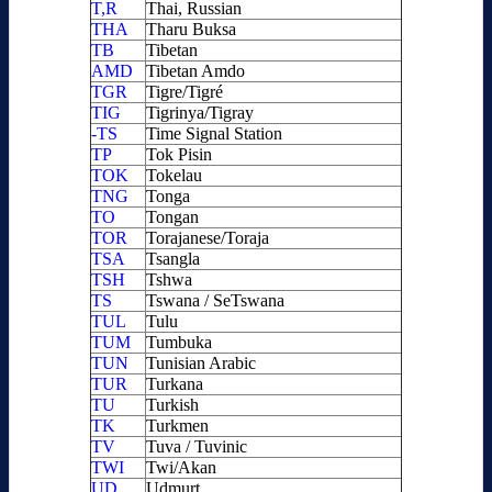
T,R
Thai, Russian
THA
Tharu Buksa
TB
Tibetan
AMD
Tibetan Amdo
TGR
Tigre/Tigré
TIG
Tigrinya/Tigray
-TS
Time Signal Station
TP
Tok Pisin
TOK
Tokelau
TNG
Tonga
TO
Tongan
TOR
Torajanese/Toraja
TSA
Tsangla
TSH
Tshwa
TS
Tswana / SeTswana
TUL
Tulu
TUM
Tumbuka
TUN
Tunisian Arabic
TUR
Turkana
TU
Turkish
TK
Turkmen
TV
Tuva / Tuvinic
TWI
Twi/Akan
UD
Udmurt