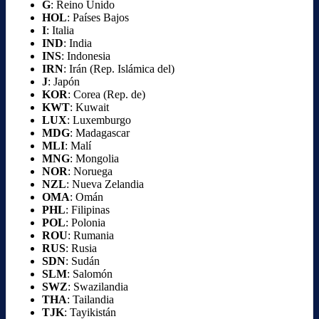
G
: Reino Unido
HOL
: Países Bajos
I
: Italia
IND
: India
INS
: Indonesia
IRN
: Irán (Rep. Islámica del)
J
: Japón
KOR
: Corea (Rep. de)
KWT
: Kuwait
LUX
: Luxemburgo
MDG
: Madagascar
MLI
: Malí
MNG
: Mongolia
NOR
: Noruega
NZL
: Nueva Zelandia
OMA
: Omán
PHL
: Filipinas
POL
: Polonia
ROU
: Rumania
RUS
: Rusia
SDN
: Sudán
SLM
: Salomón
SWZ
: Swazilandia
THA
: Tailandia
TJK
: Tayikistán