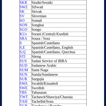
SKR
Siraiki/Seraiki
SWZ
SiSwati
SK
Slovak
SV
Slovenian
SO
Somali
SON
Songhai
SGO
Songo
KUs
Sorani (Central) Kurdish
SRA
Soura / Sora
S
Spanish/Castellano
S,E
Spanish/Castellano, English
S,Q
Spanish/Castellano, Quechua
STI
Stieng
SUS
Sudan Service of IBRA
SUD
Sudanese Arabic
SUM
Sumi Naga
SUN
Sunda/Sundanese
SUR
Surgujia
SWA
Swahili/Kisuaheli
SWE
Swedish
TBS
Tabasaran
TWT
Tachawit/Shawiya/Chaouia
TAH
Tachelhit/Sous
TGB
Tagabawa / Bagobo