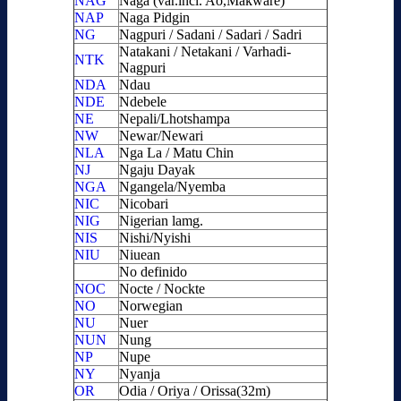
NAG
Naga (var.incl. Ao,Makware)
NAP
Naga Pidgin
NG
Nagpuri / Sadani / Sadari / Sadri
Natakani / Netakani / Varhadi-
NTK
Nagpuri
NDA
Ndau
NDE
Ndebele
NE
Nepali/Lhotshampa
NW
Newar/Newari
NLA
Nga La / Matu Chin
NJ
Ngaju Dayak
NGA
Ngangela/Nyemba
NIC
Nicobari
NIG
Nigerian lamg.
NIS
Nishi/Nyishi
NIU
Niuean
No definido
NOC
Nocte / Nockte
NO
Norwegian
NU
Nuer
NUN
Nung
NP
Nupe
NY
Nyanja
OR
Odia / Oriya / Orissa(32m)