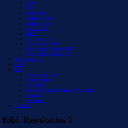
Aoki
EiBi
Cruce listas
España en OM
España en FM
Galería QSL
HFCC
Logs/escuchas
Radio-países AER
Radio-países/Códigos ITU
Radio-países/Prefijos ITU
Notizie Radio +
S500
Sitio
Agradecimientos
Áreas privadas
Aviso legal
Gestión datos personales y privacidad
miCuenta
¡Síguenos!
Tienda +
Eibi. Resultados 1