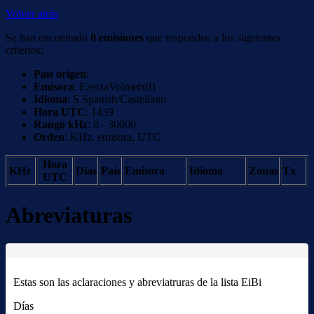
Volver atrás
Se han encontrado
0 emisiones
que responden a los siguientes
criterios:
País origen
:
Emisora
: EzeizaVolmetx01
Idioma
: S Spanish/Castellano
Hora UTC
: 1439
Rango kHz
: 0 - 30000
Orden
: KHz, emisora, UTC
Hora
KHz
Días
País
Emisora
Idioma
Zonas
Tx
UTC
Abreviaturas
Estas son las aclaraciones y abreviatruras de la lista EiBi
Días