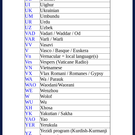
UI
Uighur
UK
Ukrainian
UM
Umbundu
UR
Urdu
UZ
Uzbek
VAD
Vadari / Waddar / Od
VAR
Varli / Warli
VV
Vasavi
V
Vasco / Basque / Euskera
Vn
Vernacular = local language(s)
Ves
Vespers (Vaticane Radio)
VN
Vietnamese
VX
Vlax Romani / Romanes / Gypsy
WA
Wa / Parauk
WAO
Waodani/Waorani
WE
Wenzhou
W
Wolof
WU
Wu
XH
Xhosa
YK
Yakutian / Sakha
YAO
Yao
YER
Yerukula
Yezidi program (Kurdish-Kurmanji
YZ