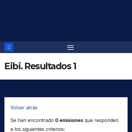
Saltar
al
contenido
Eibi. Resultados 1
Volver atrás
Se han encontrado
0 emisiones
que responden
a los siguientes criterios: