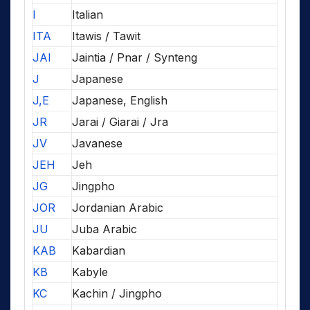
I
Italian
ITA
Itawis / Tawit
JAI
Jaintia / Pnar / Synteng
J
Japanese
J,E
Japanese, English
JR
Jarai / Giarai / Jra
JV
Javanese
JEH
Jeh
JG
Jingpho
JOR
Jordanian Arabic
JU
Juba Arabic
KAB
Kabardian
KB
Kabyle
KC
Kachin / Jingpho