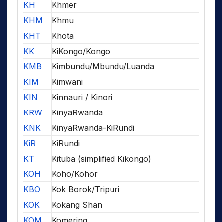
KH
Khmer
KHM
Khmu
KHT
Khota
KK
KiKongo/Kongo
KMB
Kimbundu/Mbundu/Luanda
KIM
Kimwani
KIN
Kinnauri / Kinori
KRW
KinyaRwanda
KNK
KinyaRwanda-KiRundi
KiR
KiRundi
KT
Kituba (simplified Kikongo)
KOH
Koho/Kohor
KBO
Kok Borok/Tripuri
KOK
Kokang Shan
KOM
Komering