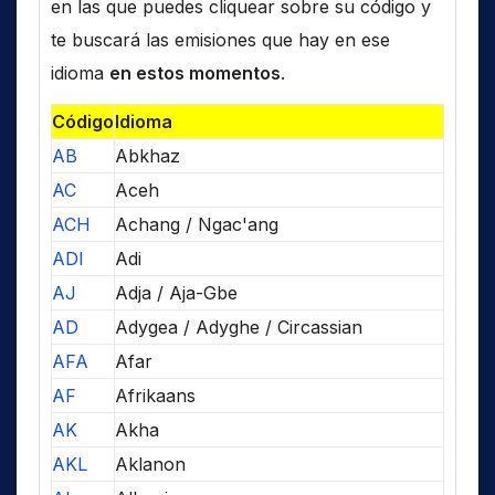
en las que puedes cliquear sobre su código y
te buscará las emisiones que hay en ese
idioma
en estos momentos
.
Código
Idioma
AB
Abkhaz
AC
Aceh
ACH
Achang / Ngac'ang
ADI
Adi
AJ
Adja / Aja-Gbe
AD
Adygea / Adyghe / Circassian
AFA
Afar
AF
Afrikaans
AK
Akha
AKL
Aklanon