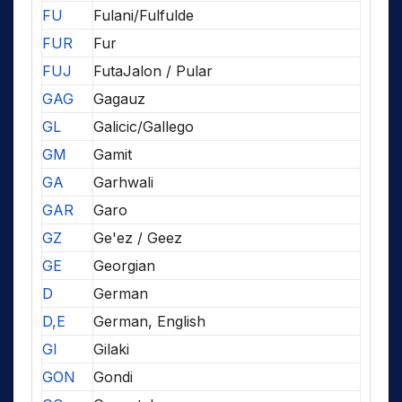
FU
Fulani/Fulfulde
FUR
Fur
FUJ
FutaJalon / Pular
GAG
Gagauz
GL
Galicic/Gallego
GM
Gamit
GA
Garhwali
GAR
Garo
GZ
Ge'ez / Geez
GE
Georgian
D
German
D,E
German, English
GI
Gilaki
GON
Gondi