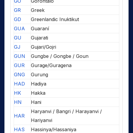
GO
Gorontalo
GR
Greek
GD
Greenlandic Inuktikut
GUA
Guaraní
GU
Gujarati
GJ
Gujari/Gojri
GUN
Gungbe / Gongbe / Goun
GUR
Gurage/Guragena
GNG
Gurung
HAD
Hadiya
HK
Hakka
HN
Hani
Haryanvi / Bangri / Harayanvi /
HAR
Hariyanvi
HAS
Hassinya/Hassaniya