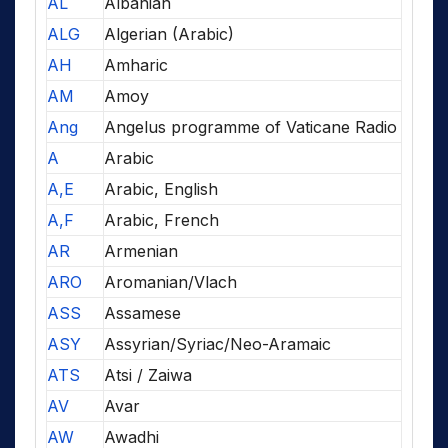
AL
Albanian
ALG
Algerian (Arabic)
AH
Amharic
AM
Amoy
Ang
Angelus programme of Vaticane Radio
A
Arabic
A,E
Arabic, English
A,F
Arabic, French
AR
Armenian
ARO
Aromanian/Vlach
ASS
Assamese
ASY
Assyrian/Syriac/Neo-Aramaic
ATS
Atsi / Zaiwa
AV
Avar
AW
Awadhi