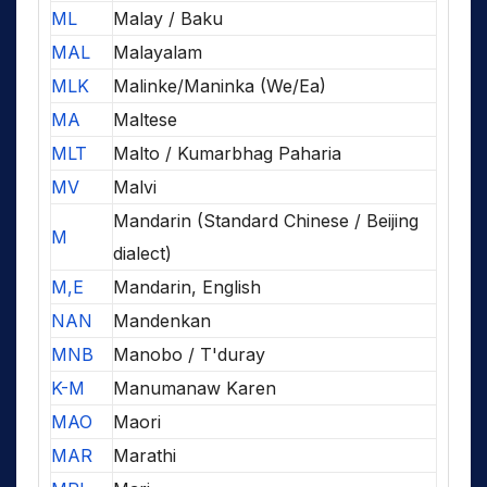
ML
Malay / Baku
MAL
Malayalam
MLK
Malinke/Maninka (We/Ea)
MA
Maltese
MLT
Malto / Kumarbhag Paharia
MV
Malvi
Mandarin (Standard Chinese / Beijing
M
dialect)
M,E
Mandarin, English
NAN
Mandenkan
MNB
Manobo / T'duray
K-M
Manumanaw Karen
MAO
Maori
MAR
Marathi