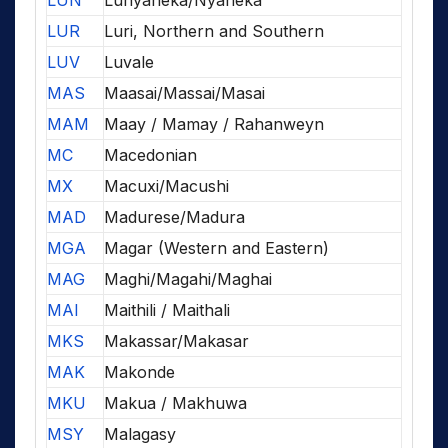
LUN
Lunyaneka/Nyaneka
LUR
Luri, Northern and Southern
LUV
Luvale
MAS
Maasai/Massai/Masai
MAM
Maay / Mamay / Rahanweyn
MC
Macedonian
MX
Macuxi/Macushi
MAD
Madurese/Madura
MGA
Magar (Western and Eastern)
MAG
Maghi/Magahi/Maghai
MAI
Maithili / Maithali
MKS
Makassar/Makasar
MAK
Makonde
MKU
Makua / Makhuwa
MSY
Malagasy