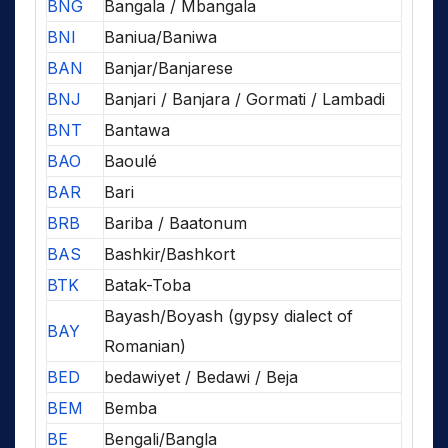
BNG
Bangala / Mbangala
BNI
Baniua/Baniwa
BAN
Banjar/Banjarese
BNJ
Banjari / Banjara / Gormati / Lambadi
BNT
Bantawa
BAO
Baoulé
BAR
Bari
BRB
Bariba / Baatonum
BAS
Bashkir/Bashkort
BTK
Batak-Toba
Bayash/Boyash (gypsy dialect of
BAY
Romanian)
BED
bedawiyet / Bedawi / Beja
BEM
Bemba
BE
Bengali/Bangla