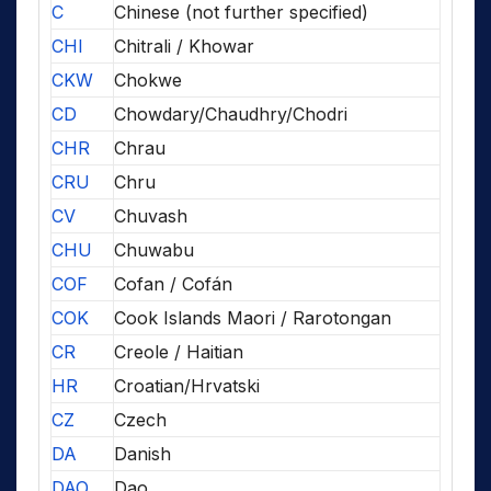
C
Chinese (not further specified)
CHI
Chitrali / Khowar
CKW
Chokwe
CD
Chowdary/Chaudhry/Chodri
CHR
Chrau
CRU
Chru
CV
Chuvash
CHU
Chuwabu
COF
Cofan / Cofán
COK
Cook Islands Maori / Rarotongan
CR
Creole / Haitian
HR
Croatian/Hrvatski
CZ
Czech
DA
Danish
DAO
Dao