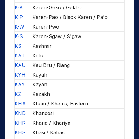
K-K
Karen-Geko / Gekho
K-P
Karen-Pao / Black Karen / Pa'o
K-W
Karen-Pwo
K-S
Karen-Sgaw / S'gaw
KS
Kashmiri
KAT
Katu
KAU
Kau Bru / Riang
KYH
Kayah
KAY
Kayan
KZ
Kazakh
KHA
Kham / Khams, Eastern
KND
Khandesi
KHR
Kharia / Khariya
KHS
Khasi / Kahasi