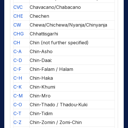
CVC
Chavacano/Chabacano
CHE
Chechen
CW
Chewa/Chichewa/Nyanja/Chinyanja
CHG
Chhattisgarhi
CH
Chin (not further specified)
C-A
Chin-Asho
C-D
Chin-Daai:
C-F
Chin-Falam / Halam
C-H
Chin-Haka
C-K
Chin-Khumi
C-M
Chin-Mro
C-O
Chin-Thado / Thadou-Kuki
C-T
Chin-Tidim
C-Z
Chin-Zomin / Zomi-Chin