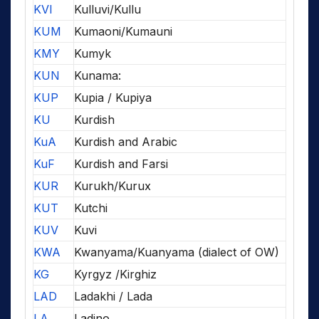
KVI
Kulluvi/Kullu
KUM
Kumaoni/Kumauni
KMY
Kumyk
KUN
Kunama:
KUP
Kupia / Kupiya
KU
Kurdish
KuA
Kurdish and Arabic
KuF
Kurdish and Farsi
KUR
Kurukh/Kurux
KUT
Kutchi
KUV
Kuvi
KWA
Kwanyama/Kuanyama (dialect of OW)
KG
Kyrgyz /Kirghiz
LAD
Ladakhi / Lada
LA
Ladino