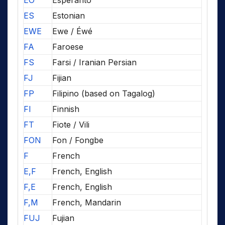
EO
Esperanto
ES
Estonian
EWE
Ewe / Éwé
FA
Faroese
FS
Farsi / Iranian Persian
FJ
Fijian
FP
Filipino (based on Tagalog)
FI
Finnish
FT
Fiote / Vili
FON
Fon / Fongbe
F
French
E,F
French, English
F,E
French, English
F,M
French, Mandarin
FUJ
Fujian