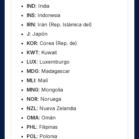
IND
: India
INS
: Indonesia
IRN
: Irán (Rep. Islámica del)
J
: Japón
KOR
: Corea (Rep. de)
KWT
: Kuwait
LUX
: Luxemburgo
MDG
: Madagascar
MLI
: Malí
MNG
: Mongolia
NOR
: Noruega
NZL
: Nueva Zelandia
OMA
: Omán
PHL
: Filipinas
POL
: Polonia