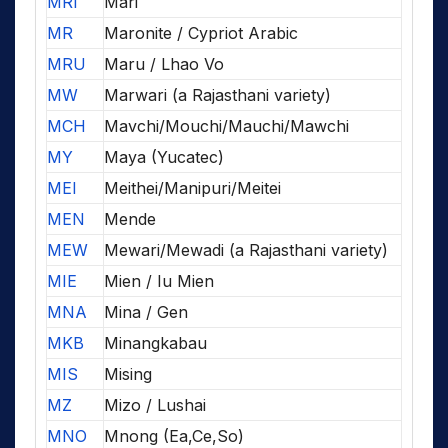
MRI
Mari
MR
Maronite / Cypriot Arabic
MRU
Maru / Lhao Vo
MW
Marwari (a Rajasthani variety)
MCH
Mavchi/Mouchi/Mauchi/Mawchi
MY
Maya (Yucatec)
MEI
Meithei/Manipuri/Meitei
MEN
Mende
MEW
Mewari/Mewadi (a Rajasthani variety)
MIE
Mien / Iu Mien
MNA
Mina / Gen
MKB
Minangkabau
MIS
Mising
MZ
Mizo / Lushai
MNO
Mnong (Ea,Ce,So)