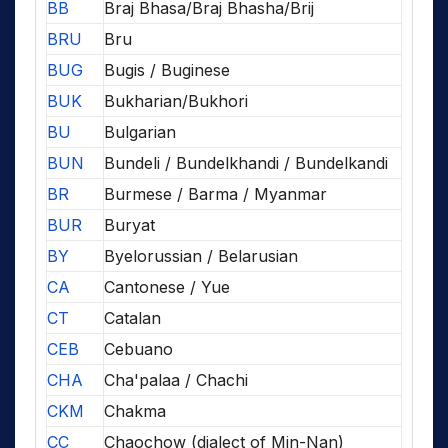
BB
Braj Bhasa/Braj Bhasha/Brij
BRU
Bru
BUG
Bugis / Buginese
BUK
Bukharian/Bukhori
BU
Bulgarian
BUN
Bundeli / Bundelkhandi / Bundelkandi
BR
Burmese / Barma / Myanmar
BUR
Buryat
BY
Byelorussian / Belarusian
CA
Cantonese / Yue
CT
Catalan
CEB
Cebuano
CHA
Cha'palaa / Chachi
CKM
Chakma
CC
Chaochow (dialect of Min-Nan)