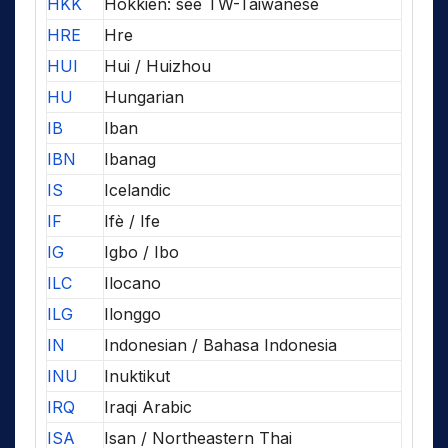
HKK
Hokkien: see TW-Taiwanese
HRE
Hre
HUI
Hui / Huizhou
HU
Hungarian
IB
Iban
IBN
Ibanag
IS
Icelandic
IF
Ifè / Ife
IG
Igbo / Ibo
ILC
Ilocano
ILG
Ilonggo
IN
Indonesian / Bahasa Indonesia
INU
Inuktikut
IRQ
Iraqi Arabic
ISA
Isan / Northeastern Thai