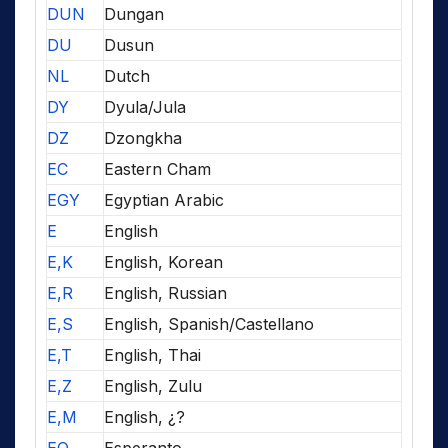
DUN
Dungan
DU
Dusun
NL
Dutch
DY
Dyula/Jula
DZ
Dzongkha
EC
Eastern Cham
EGY
Egyptian Arabic
E
English
E,K
English, Korean
E,R
English, Russian
E,S
English, Spanish/Castellano
E,T
English, Thai
E,Z
English, Zulu
E,M
English, ¿?