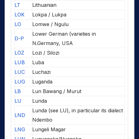
LT
Lithuanian
LOK
Lokpa / Lukpa
LO
Lomwe / Ngulu
Lower German (varieties in
D-P
N.Germany, USA
LOZ
Lozi / Silozi
LUB
Luba
LUC
Luchazi
LUG
Luganda
LB
Lun Bawang / Murut
LU
Lunda
Lunda (see LU), in particular its dialect
LND
Ndembo
LNG
Lungeli Magar