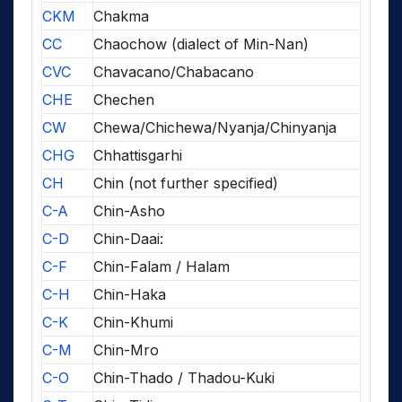
CKM
Chakma
CC
Chaochow (dialect of Min-Nan)
CVC
Chavacano/Chabacano
CHE
Chechen
CW
Chewa/Chichewa/Nyanja/Chinyanja
CHG
Chhattisgarhi
CH
Chin (not further specified)
C-A
Chin-Asho
C-D
Chin-Daai:
C-F
Chin-Falam / Halam
C-H
Chin-Haka
C-K
Chin-Khumi
C-M
Chin-Mro
C-O
Chin-Thado / Thadou-Kuki