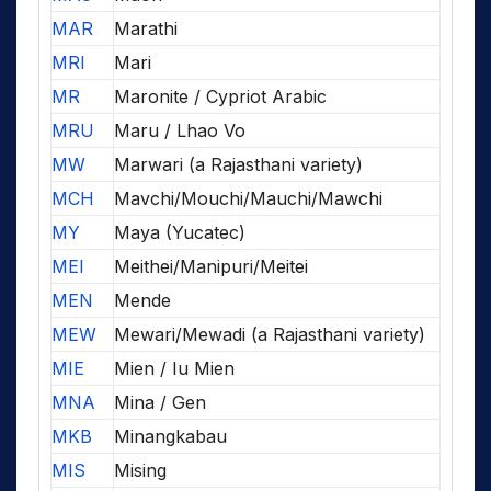
MAR
Marathi
MRI
Mari
MR
Maronite / Cypriot Arabic
MRU
Maru / Lhao Vo
MW
Marwari (a Rajasthani variety)
MCH
Mavchi/Mouchi/Mauchi/Mawchi
MY
Maya (Yucatec)
MEI
Meithei/Manipuri/Meitei
MEN
Mende
MEW
Mewari/Mewadi (a Rajasthani variety)
MIE
Mien / Iu Mien
MNA
Mina / Gen
MKB
Minangkabau
MIS
Mising