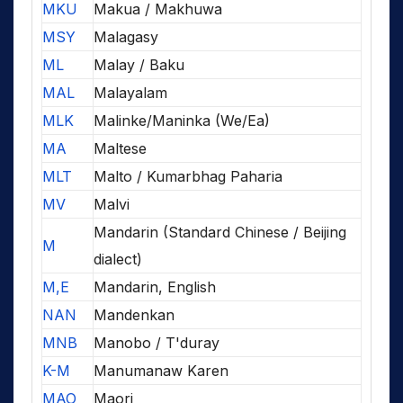
MKU
Makua / Makhuwa
MSY
Malagasy
ML
Malay / Baku
MAL
Malayalam
MLK
Malinke/Maninka (We/Ea)
MA
Maltese
MLT
Malto / Kumarbhag Paharia
MV
Malvi
Mandarin (Standard Chinese / Beijing
M
dialect)
M,E
Mandarin, English
NAN
Mandenkan
MNB
Manobo / T'duray
K-M
Manumanaw Karen
MAO
Maori