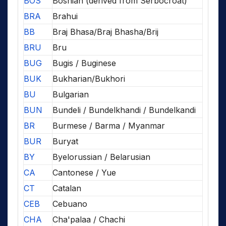
BOS
Bosnian (derived from Serbocroat)
BRA
Brahui
BB
Braj Bhasa/Braj Bhasha/Brij
BRU
Bru
BUG
Bugis / Buginese
BUK
Bukharian/Bukhori
BU
Bulgarian
BUN
Bundeli / Bundelkhandi / Bundelkandi
BR
Burmese / Barma / Myanmar
BUR
Buryat
BY
Byelorussian / Belarusian
CA
Cantonese / Yue
CT
Catalan
CEB
Cebuano
CHA
Cha'palaa / Chachi