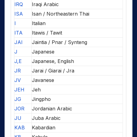
IRQ
Iraqi Arabic
ISA
Isan / Northeastern Thai
I
Italian
ITA
Itawis / Tawit
JAI
Jaintia / Pnar / Synteng
J
Japanese
J,E
Japanese, English
JR
Jarai / Giarai / Jra
JV
Javanese
JEH
Jeh
JG
Jingpho
JOR
Jordanian Arabic
JU
Juba Arabic
KAB
Kabardian
KB
Kabyle