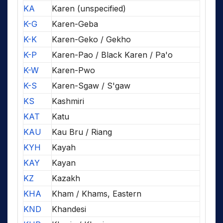
KA
Karen (unspecified)
K-G
Karen-Geba
K-K
Karen-Geko / Gekho
K-P
Karen-Pao / Black Karen / Pa'o
K-W
Karen-Pwo
K-S
Karen-Sgaw / S'gaw
KS
Kashmiri
KAT
Katu
KAU
Kau Bru / Riang
KYH
Kayah
KAY
Kayan
KZ
Kazakh
KHA
Kham / Khams, Eastern
KND
Khandesi