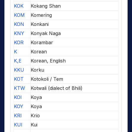
KOK
Kokang Shan
KOM
Komering
KON
Konkani
KNY
Konyak Naga
KOR
Korambar
K
Korean
K,E
Korean, English
KKU
Korku
KOT
Kotokoli / Tem
KTW
Kotwali (dialect of Bhili)
KOI
Koya
KOY
Koya
KRI
Krio
KUI
Kui