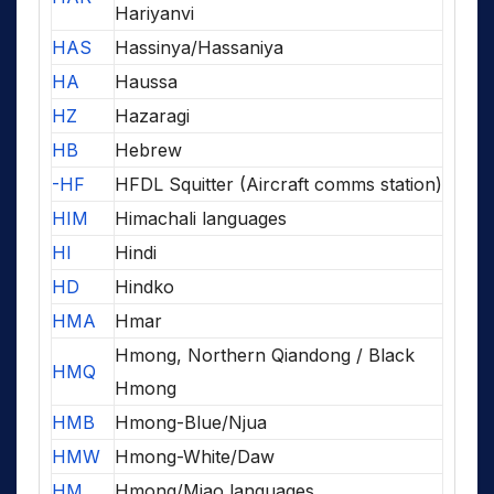
Hariyanvi
HAS
Hassinya/Hassaniya
HA
Haussa
HZ
Hazaragi
HB
Hebrew
-HF
HFDL Squitter (Aircraft comms station)
HIM
Himachali languages
HI
Hindi
HD
Hindko
HMA
Hmar
Hmong, Northern Qiandong / Black
HMQ
Hmong
HMB
Hmong-Blue/Njua
HMW
Hmong-White/Daw
HM
Hmong/Miao languages