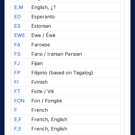
E,M
English, ¿?
EO
Esperanto
ES
Estonian
EWE
Ewe / Éwé
FA
Faroese
FS
Farsi / Iranian Persian
FJ
Fijian
FP
Filipino (based on Tagalog)
FI
Finnish
FT
Fiote / Vili
FON
Fon / Fongbe
F
French
E,F
French, English
F,E
French, English