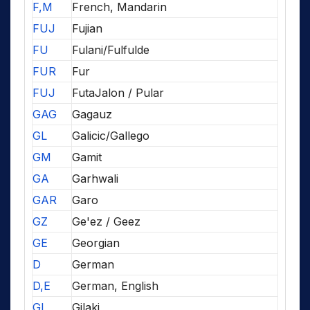
F,M
French, Mandarin
FUJ
Fujian
FU
Fulani/Fulfulde
FUR
Fur
FUJ
FutaJalon / Pular
GAG
Gagauz
GL
Galicic/Gallego
GM
Gamit
GA
Garhwali
GAR
Garo
GZ
Ge'ez / Geez
GE
Georgian
D
German
D,E
German, English
GI
Gilaki