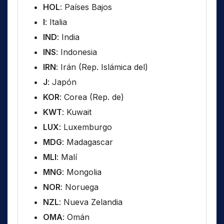
HOL
: Países Bajos
I
: Italia
IND
: India
INS
: Indonesia
IRN
: Irán (Rep. Islámica del)
J
: Japón
KOR
: Corea (Rep. de)
KWT
: Kuwait
LUX
: Luxemburgo
MDG
: Madagascar
MLI
: Malí
MNG
: Mongolia
NOR
: Noruega
NZL
: Nueva Zelandia
OMA
: Omán