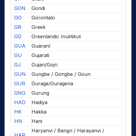
GON
Gondi
GO
Gorontalo
GR
Greek
GD
Greenlandic Inuktikut
GUA
Guaraní
GU
Gujarati
GJ
Gujari/Gojri
GUN
Gungbe / Gongbe / Goun
GUR
Gurage/Guragena
GNG
Gurung
HAD
Hadiya
HK
Hakka
HN
Hani
Haryanvi / Bangri / Harayanvi /
HAR