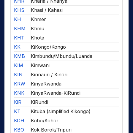
KHR
Kharia / Khariya
KHS
Khasi / Kahasi
KH
Khmer
KHM
Khmu
KHT
Khota
KK
KiKongo/Kongo
KMB
Kimbundu/Mbundu/Luanda
KIM
Kimwani
KIN
Kinnauri / Kinori
KRW
KinyaRwanda
KNK
KinyaRwanda-KiRundi
KiR
KiRundi
KT
Kituba (simplified Kikongo)
KOH
Koho/Kohor
KBO
Kok Borok/Tripuri