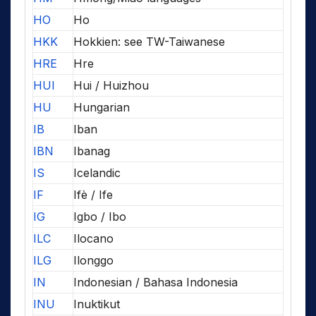
HO
Ho
HKK
Hokkien: see TW-Taiwanese
HRE
Hre
HUI
Hui / Huizhou
HU
Hungarian
IB
Iban
IBN
Ibanag
IS
Icelandic
IF
Ifè / Ife
IG
Igbo / Ibo
ILC
Ilocano
ILG
Ilonggo
IN
Indonesian / Bahasa Indonesia
INU
Inuktikut