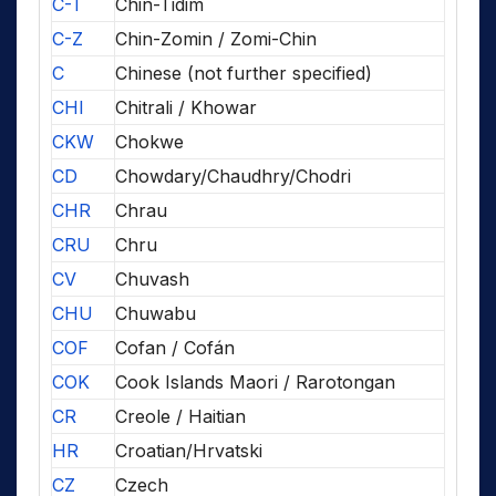
C-T
Chin-Tidim
C-Z
Chin-Zomin / Zomi-Chin
C
Chinese (not further specified)
CHI
Chitrali / Khowar
CKW
Chokwe
CD
Chowdary/Chaudhry/Chodri
CHR
Chrau
CRU
Chru
CV
Chuvash
CHU
Chuwabu
COF
Cofan / Cofán
COK
Cook Islands Maori / Rarotongan
CR
Creole / Haitian
HR
Croatian/Hrvatski
CZ
Czech