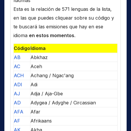
Idiomas
Esta es la relación de 571 lenguas de la lista,
en las que puedes cliquear sobre su código y
te buscará las emisiones que hay en ese
idioma
en estos momentos
.
Código
Idioma
AB
Abkhaz
AC
Aceh
ACH
Achang / Ngac'ang
ADI
Adi
AJ
Adja / Aja-Gbe
AD
Adygea / Adyghe / Circassian
AFA
Afar
AF
Afrikaans
AK
Akha