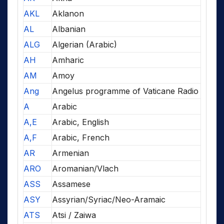
AKL
Aklanon
AL
Albanian
ALG
Algerian (Arabic)
AH
Amharic
AM
Amoy
Ang
Angelus programme of Vaticane Radio
A
Arabic
A,E
Arabic, English
A,F
Arabic, French
AR
Armenian
ARO
Aromanian/Vlach
ASS
Assamese
ASY
Assyrian/Syriac/Neo-Aramaic
ATS
Atsi / Zaiwa