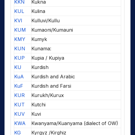
KKN
Kukna
KUL
Kulina
KVI
Kulluvi/Kullu
KUM
Kumaoni/Kumauni
KMY
Kumyk
KUN
Kunama:
KUP
Kupia / Kupiya
KU
Kurdish
KuA
Kurdish and Arabic
KuF
Kurdish and Farsi
KUR
Kurukh/Kurux
KUT
Kutchi
KUV
Kuvi
KWA
Kwanyama/Kuanyama (dialect of OW)
KG
Kyrgyz /Kirghiz