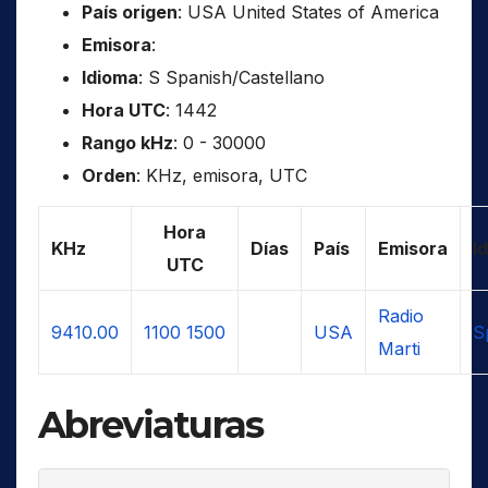
País origen
: USA United States of America
Emisora
:
Idioma
: S Spanish/Castellano
Hora UTC
: 1442
Rango kHz
: 0 - 30000
Orden
: KHz, emisora, UTC
Hora
KHz
Días
País
Emisora
I
UTC
Radio
9410.00
1100
1500
USA
S
Marti
Abreviaturas