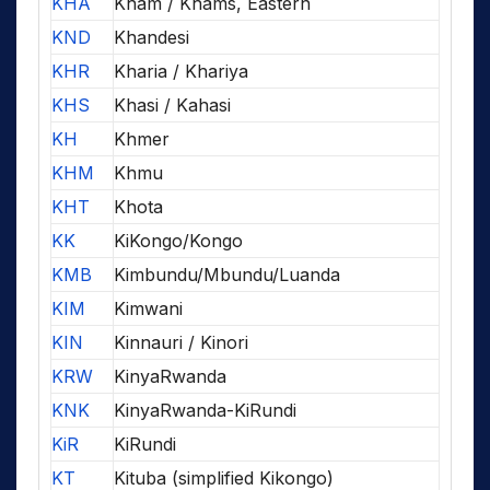
KHA
Kham / Khams, Eastern
KND
Khandesi
KHR
Kharia / Khariya
KHS
Khasi / Kahasi
KH
Khmer
KHM
Khmu
KHT
Khota
KK
KiKongo/Kongo
KMB
Kimbundu/Mbundu/Luanda
KIM
Kimwani
KIN
Kinnauri / Kinori
KRW
KinyaRwanda
KNK
KinyaRwanda-KiRundi
KiR
KiRundi
KT
Kituba (simplified Kikongo)