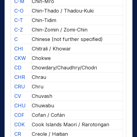
C-M
Chin-Mro
C-O
Chin-Thado / Thadou-Kuki
C-T
Chin-Tidim
C-Z
Chin-Zomin / Zomi-Chin
C
Chinese (not further specified)
CHI
Chitrali / Khowar
CKW
Chokwe
CD
Chowdary/Chaudhry/Chodri
CHR
Chrau
CRU
Chru
CV
Chuvash
CHU
Chuwabu
COF
Cofan / Cofán
COK
Cook Islands Maori / Rarotongan
CR
Creole / Haitian