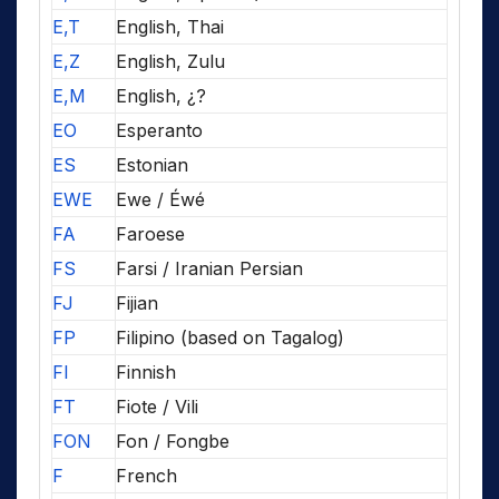
E,T
English, Thai
E,Z
English, Zulu
E,M
English, ¿?
EO
Esperanto
ES
Estonian
EWE
Ewe / Éwé
FA
Faroese
FS
Farsi / Iranian Persian
FJ
Fijian
FP
Filipino (based on Tagalog)
FI
Finnish
FT
Fiote / Vili
FON
Fon / Fongbe
F
French