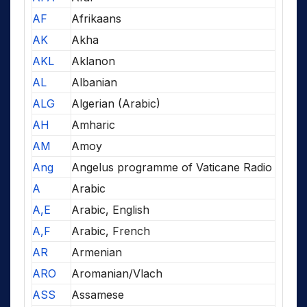
AF
Afrikaans
AK
Akha
AKL
Aklanon
AL
Albanian
ALG
Algerian (Arabic)
AH
Amharic
AM
Amoy
Ang
Angelus programme of Vaticane Radio
A
Arabic
A,E
Arabic, English
A,F
Arabic, French
AR
Armenian
ARO
Aromanian/Vlach
ASS
Assamese