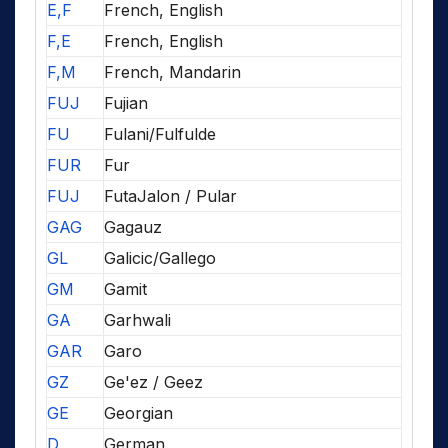
E,F
French, English
F,E
French, English
F,M
French, Mandarin
FUJ
Fujian
FU
Fulani/Fulfulde
FUR
Fur
FUJ
FutaJalon / Pular
GAG
Gagauz
GL
Galicic/Gallego
GM
Gamit
GA
Garhwali
GAR
Garo
GZ
Ge'ez / Geez
GE
Georgian
D
German