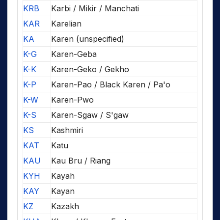
KRB
Karbi / Mikir / Manchati
KAR
Karelian
KA
Karen (unspecified)
K-G
Karen-Geba
K-K
Karen-Geko / Gekho
K-P
Karen-Pao / Black Karen / Pa'o
K-W
Karen-Pwo
K-S
Karen-Sgaw / S'gaw
KS
Kashmiri
KAT
Katu
KAU
Kau Bru / Riang
KYH
Kayah
KAY
Kayan
KZ
Kazakh