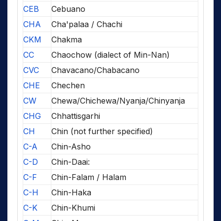
CEB
Cebuano
CHA
Cha'palaa / Chachi
CKM
Chakma
CC
Chaochow (dialect of Min-Nan)
CVC
Chavacano/Chabacano
CHE
Chechen
CW
Chewa/Chichewa/Nyanja/Chinyanja
CHG
Chhattisgarhi
CH
Chin (not further specified)
C-A
Chin-Asho
C-D
Chin-Daai:
C-F
Chin-Falam / Halam
C-H
Chin-Haka
C-K
Chin-Khumi