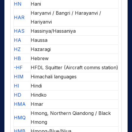
HN
Hani
Haryanvi / Bangri / Harayanvi /
HAR
Hariyanvi
HAS
Hassinya/Hassaniya
HA
Haussa
HZ
Hazaragi
HB
Hebrew
-HF
HFDL Squitter (Aircraft comms station)
HIM
Himachali languages
HI
Hindi
HD
Hindko
HMA
Hmar
Hmong, Northern Qiandong / Black
HMQ
Hmong
HMB
Hmong-Blue/Njua