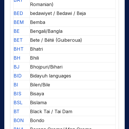
BAY
Romanian)
BED
bedawiyet / Bedawi / Beja
BEM
Bemba
BE
Bengali/Bangla
BET
Bete / Bété (Guiberoua)
BHT
Bhatri
BH
Bhili
BJ
Bhojpuri/Bihari
BID
Bidayuh languages
BI
Bilen/Bile
BIS
Bisaya
BSL
Bislama
BT
Black Tai / Tai Dam
BON
Bondo