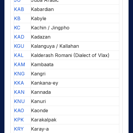
JU
Juba Arabic
KAB
Kabardian
KB
Kabyle
KC
Kachin / Jingpho
KAD
Kadazan
KGU
Kalanguya / Kallahan
KAL
Kalderash Romani (Dialect of Vlax)
KAM
Kambaata
KNG
Kangri
KKA
Kankana-ey
KAN
Kannada
KNU
Kanuri
KAO
Kaonde
KPK
Karakalpak
KRY
Karay-a