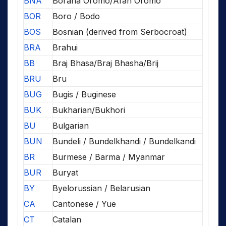
BNA
Borana Oromo/Afan Oromo
BOR
Boro / Bodo
BOS
Bosnian (derived from Serbocroat)
BRA
Brahui
BB
Braj Bhasa/Braj Bhasha/Brij
BRU
Bru
BUG
Bugis / Buginese
BUK
Bukharian/Bukhori
BU
Bulgarian
BUN
Bundeli / Bundelkhandi / Bundelkandi
BR
Burmese / Barma / Myanmar
BUR
Buryat
BY
Byelorussian / Belarusian
CA
Cantonese / Yue
CT
Catalan