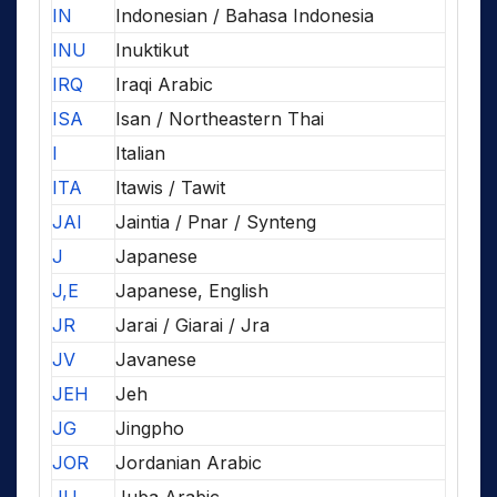
IN
Indonesian / Bahasa Indonesia
INU
Inuktikut
IRQ
Iraqi Arabic
ISA
Isan / Northeastern Thai
I
Italian
ITA
Itawis / Tawit
JAI
Jaintia / Pnar / Synteng
J
Japanese
J,E
Japanese, English
JR
Jarai / Giarai / Jra
JV
Javanese
JEH
Jeh
JG
Jingpho
JOR
Jordanian Arabic