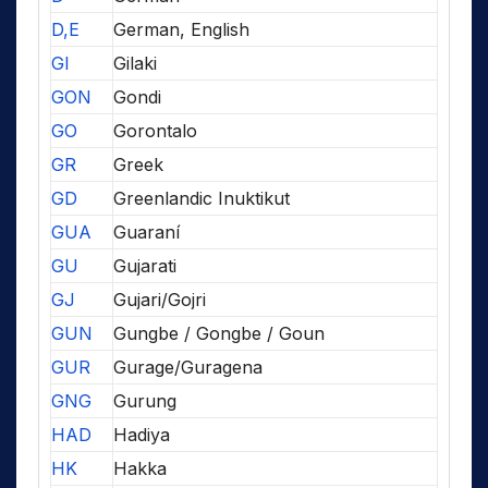
D,E
German, English
GI
Gilaki
GON
Gondi
GO
Gorontalo
GR
Greek
GD
Greenlandic Inuktikut
GUA
Guaraní
GU
Gujarati
GJ
Gujari/Gojri
GUN
Gungbe / Gongbe / Goun
GUR
Gurage/Guragena
GNG
Gurung
HAD
Hadiya
HK
Hakka