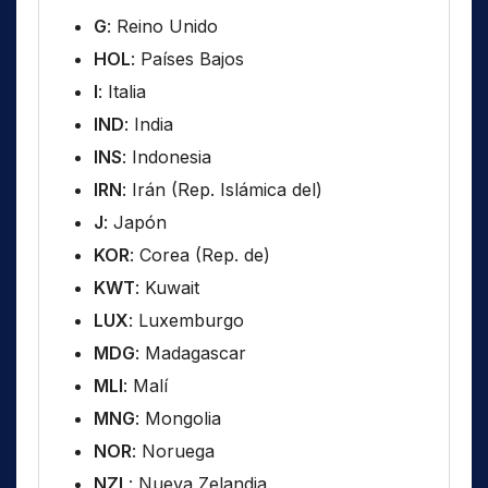
G
: Reino Unido
HOL
: Países Bajos
I
: Italia
IND
: India
INS
: Indonesia
IRN
: Irán (Rep. Islámica del)
J
: Japón
KOR
: Corea (Rep. de)
KWT
: Kuwait
LUX
: Luxemburgo
MDG
: Madagascar
MLI
: Malí
MNG
: Mongolia
NOR
: Noruega
NZL
: Nueva Zelandia