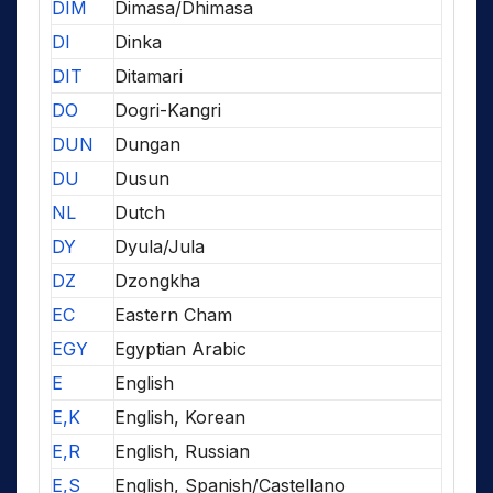
DIM
Dimasa/Dhimasa
DI
Dinka
DIT
Ditamari
DO
Dogri-Kangri
DUN
Dungan
DU
Dusun
NL
Dutch
DY
Dyula/Jula
DZ
Dzongkha
EC
Eastern Cham
EGY
Egyptian Arabic
E
English
E,K
English, Korean
E,R
English, Russian
E,S
English, Spanish/Castellano