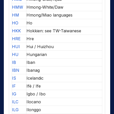
HMW
Hmong-White/Daw
HM
Hmong/Miao languages
HO
Ho
HKK
Hokkien: see TW-Taiwanese
HRE
Hre
HUI
Hui / Huizhou
HU
Hungarian
IB
Iban
IBN
Ibanag
IS
Icelandic
IF
Ifè / Ife
IG
Igbo / Ibo
ILC
Ilocano
ILG
Ilonggo