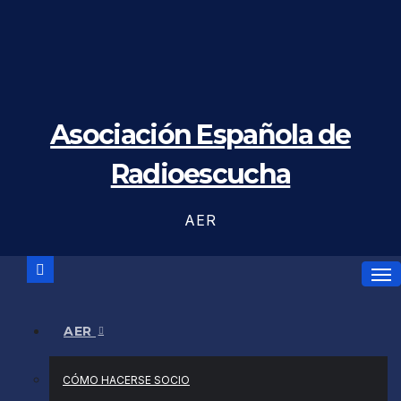
Saltar
al
contenido
Asociación Española de
Radioescucha
AER
AER
CÓMO HACERSE SOCIO