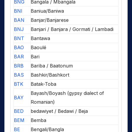
BNG
Bangala / Mbangala
BNI
Baniua/Baniwa
BAN
Banjar/Banjarese
BNJ
Banjari / Banjara / Gormati / Lambadi
BNT
Bantawa
BAO
Baoulé
BAR
Bari
BRB
Bariba / Baatonum
BAS
Bashkir/Bashkort
BTK
Batak-Toba
Bayash/Boyash (gypsy dialect of
BAY
Romanian)
BED
bedawiyet / Bedawi / Beja
BEM
Bemba
BE
Bengali/Bangla