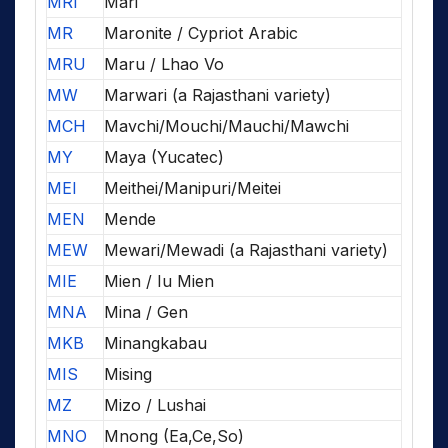
MRI
Mari
MR
Maronite / Cypriot Arabic
MRU
Maru / Lhao Vo
MW
Marwari (a Rajasthani variety)
MCH
Mavchi/Mouchi/Mauchi/Mawchi
MY
Maya (Yucatec)
MEI
Meithei/Manipuri/Meitei
MEN
Mende
MEW
Mewari/Mewadi (a Rajasthani variety)
MIE
Mien / Iu Mien
MNA
Mina / Gen
MKB
Minangkabau
MIS
Mising
MZ
Mizo / Lushai
MNO
Mnong (Ea,Ce,So)