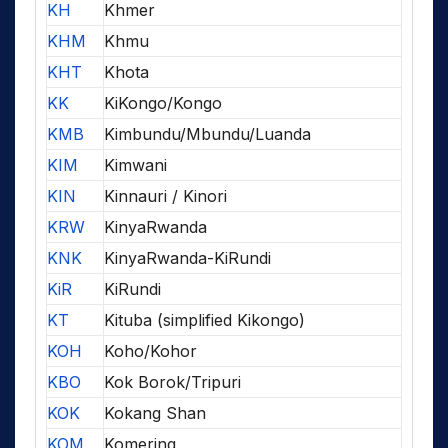
KH
Khmer
KHM
Khmu
KHT
Khota
KK
KiKongo/Kongo
KMB
Kimbundu/Mbundu/Luanda
KIM
Kimwani
KIN
Kinnauri / Kinori
KRW
KinyaRwanda
KNK
KinyaRwanda-KiRundi
KiR
KiRundi
KT
Kituba (simplified Kikongo)
KOH
Koho/Kohor
KBO
Kok Borok/Tripuri
KOK
Kokang Shan
KOM
Komering