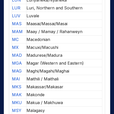
LUN
Lunyaneka/Nyaneka
LUR
Luri, Northern and Southern
LUV
Luvale
MAS
Maasai/Massai/Masai
MAM
Maay / Mamay / Rahanweyn
MC
Macedonian
MX
Macuxi/Macushi
MAD
Madurese/Madura
MGA
Magar (Western and Eastern)
MAG
Maghi/Magahi/Maghai
MAI
Maithili / Maithali
MKS
Makassar/Makasar
MAK
Makonde
MKU
Makua / Makhuwa
MSY
Malagasy