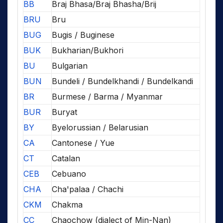
BB
Braj Bhasa/Braj Bhasha/Brij
BRU
Bru
BUG
Bugis / Buginese
BUK
Bukharian/Bukhori
BU
Bulgarian
BUN
Bundeli / Bundelkhandi / Bundelkandi
BR
Burmese / Barma / Myanmar
BUR
Buryat
BY
Byelorussian / Belarusian
CA
Cantonese / Yue
CT
Catalan
CEB
Cebuano
CHA
Cha'palaa / Chachi
CKM
Chakma
CC
Chaochow (dialect of Min-Nan)