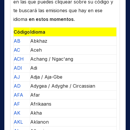
en las que puedes cliquear sobre su código y
te buscará las emisiones que hay en ese
idioma
en estos momentos
.
Código
Idioma
AB
Abkhaz
AC
Aceh
ACH
Achang / Ngac'ang
ADI
Adi
AJ
Adja / Aja-Gbe
AD
Adygea / Adyghe / Circassian
AFA
Afar
AF
Afrikaans
AK
Akha
AKL
Aklanon