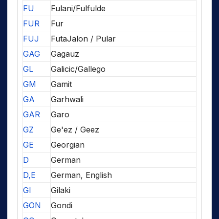
FU
Fulani/Fulfulde
FUR
Fur
FUJ
FutaJalon / Pular
GAG
Gagauz
GL
Galicic/Gallego
GM
Gamit
GA
Garhwali
GAR
Garo
GZ
Ge'ez / Geez
GE
Georgian
D
German
D,E
German, English
GI
Gilaki
GON
Gondi