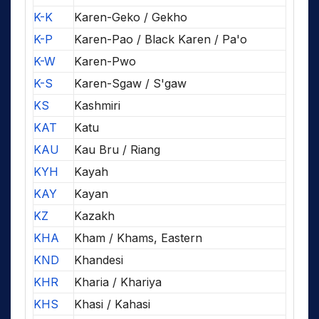
K-K
Karen-Geko / Gekho
K-P
Karen-Pao / Black Karen / Pa'o
K-W
Karen-Pwo
K-S
Karen-Sgaw / S'gaw
KS
Kashmiri
KAT
Katu
KAU
Kau Bru / Riang
KYH
Kayah
KAY
Kayan
KZ
Kazakh
KHA
Kham / Khams, Eastern
KND
Khandesi
KHR
Kharia / Khariya
KHS
Khasi / Kahasi