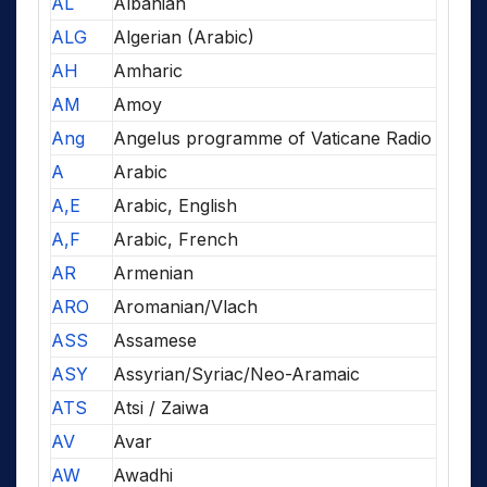
AL
Albanian
ALG
Algerian (Arabic)
AH
Amharic
AM
Amoy
Ang
Angelus programme of Vaticane Radio
A
Arabic
A,E
Arabic, English
A,F
Arabic, French
AR
Armenian
ARO
Aromanian/Vlach
ASS
Assamese
ASY
Assyrian/Syriac/Neo-Aramaic
ATS
Atsi / Zaiwa
AV
Avar
AW
Awadhi