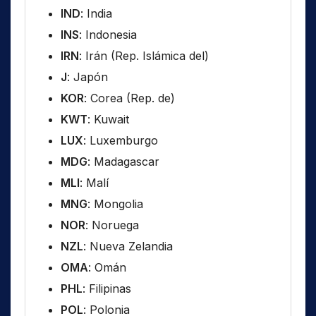
IND
: India
INS
: Indonesia
IRN
: Irán (Rep. Islámica del)
J
: Japón
KOR
: Corea (Rep. de)
KWT
: Kuwait
LUX
: Luxemburgo
MDG
: Madagascar
MLI
: Malí
MNG
: Mongolia
NOR
: Noruega
NZL
: Nueva Zelandia
OMA
: Omán
PHL
: Filipinas
POL
: Polonia