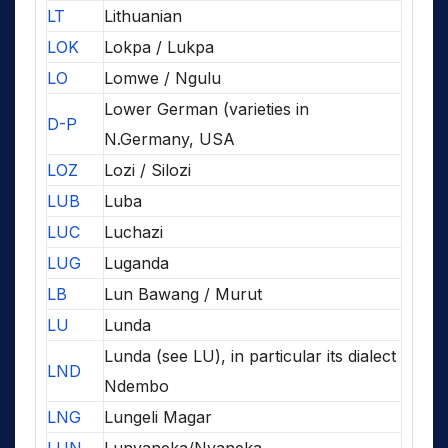
LT
Lithuanian
LOK
Lokpa / Lukpa
LO
Lomwe / Ngulu
Lower German (varieties in
D-P
N.Germany, USA
LOZ
Lozi / Silozi
LUB
Luba
LUC
Luchazi
LUG
Luganda
LB
Lun Bawang / Murut
LU
Lunda
Lunda (see LU), in particular its dialect
LND
Ndembo
LNG
Lungeli Magar