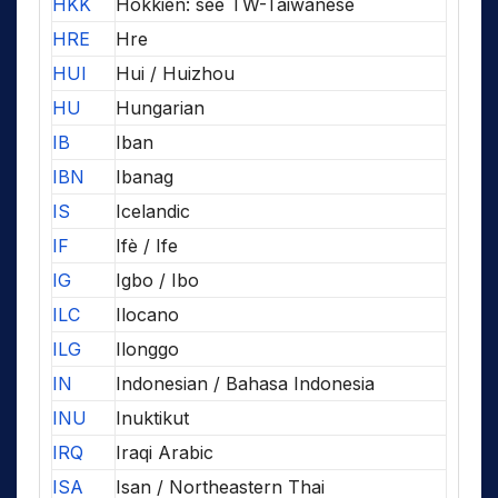
HKK
Hokkien: see TW-Taiwanese
HRE
Hre
HUI
Hui / Huizhou
HU
Hungarian
IB
Iban
IBN
Ibanag
IS
Icelandic
IF
Ifè / Ife
IG
Igbo / Ibo
ILC
Ilocano
ILG
Ilonggo
IN
Indonesian / Bahasa Indonesia
INU
Inuktikut
IRQ
Iraqi Arabic
ISA
Isan / Northeastern Thai