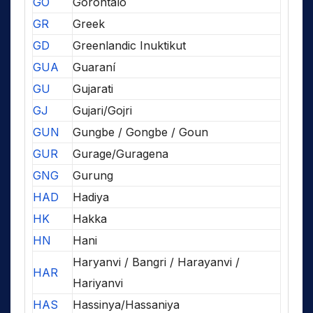
GO
Gorontalo
GR
Greek
GD
Greenlandic Inuktikut
GUA
Guaraní
GU
Gujarati
GJ
Gujari/Gojri
GUN
Gungbe / Gongbe / Goun
GUR
Gurage/Guragena
GNG
Gurung
HAD
Hadiya
HK
Hakka
HN
Hani
Haryanvi / Bangri / Harayanvi /
HAR
Hariyanvi
HAS
Hassinya/Hassaniya