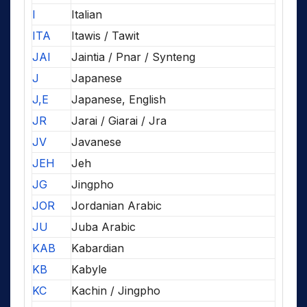
I
Italian
ITA
Itawis / Tawit
JAI
Jaintia / Pnar / Synteng
J
Japanese
J,E
Japanese, English
JR
Jarai / Giarai / Jra
JV
Javanese
JEH
Jeh
JG
Jingpho
JOR
Jordanian Arabic
JU
Juba Arabic
KAB
Kabardian
KB
Kabyle
KC
Kachin / Jingpho