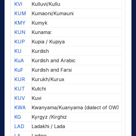
KVI
Kulluvi/Kullu
KUM
Kumaoni/Kumauni
KMY
Kumyk
KUN
Kunama:
KUP
Kupia / Kupiya
KU
Kurdish
KuA
Kurdish and Arabic
KuF
Kurdish and Farsi
KUR
Kurukh/Kurux
KUT
Kutchi
KUV
Kuvi
KWA
Kwanyama/Kuanyama (dialect of OW)
KG
Kyrgyz /Kirghiz
LAD
Ladakhi / Lada
LA
Ladino