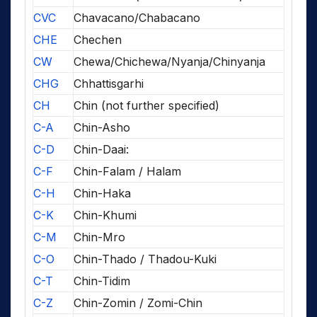
CVC
Chavacano/Chabacano
CHE
Chechen
CW
Chewa/Chichewa/Nyanja/Chinyanja
CHG
Chhattisgarhi
CH
Chin (not further specified)
C-A
Chin-Asho
C-D
Chin-Daai:
C-F
Chin-Falam / Halam
C-H
Chin-Haka
C-K
Chin-Khumi
C-M
Chin-Mro
C-O
Chin-Thado / Thadou-Kuki
C-T
Chin-Tidim
C-Z
Chin-Zomin / Zomi-Chin