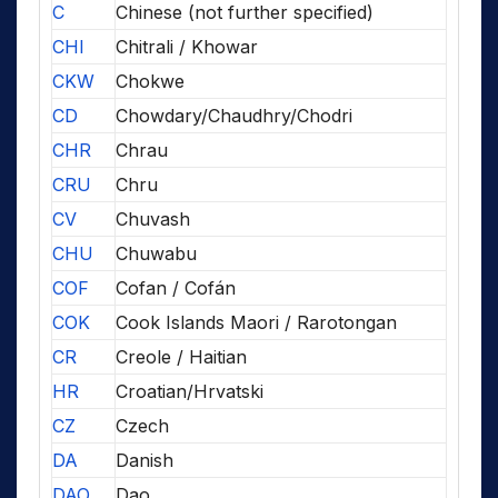
C
Chinese (not further specified)
CHI
Chitrali / Khowar
CKW
Chokwe
CD
Chowdary/Chaudhry/Chodri
CHR
Chrau
CRU
Chru
CV
Chuvash
CHU
Chuwabu
COF
Cofan / Cofán
COK
Cook Islands Maori / Rarotongan
CR
Creole / Haitian
HR
Croatian/Hrvatski
CZ
Czech
DA
Danish
DAO
Dao