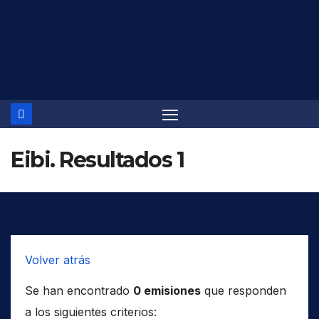
Saltar
al
contenido
Eibi. Resultados 1
Volver atrás
Se han encontrado
0 emisiones
que responden
a los siguientes criterios: