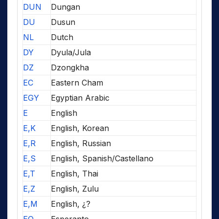
DUN
Dungan
DU
Dusun
NL
Dutch
DY
Dyula/Jula
DZ
Dzongkha
EC
Eastern Cham
EGY
Egyptian Arabic
E
English
E,K
English, Korean
E,R
English, Russian
E,S
English, Spanish/Castellano
E,T
English, Thai
E,Z
English, Zulu
E,M
English, ¿?