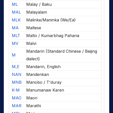
ML
Malay / Baku
MAL
Malayalam
MLK
Malinke/Maninka (We/Ea)
MA
Maltese
MLT
Malto / Kumarbhag Paharia
MV
Malvi
Mandarin (Standard Chinese / Beijing
M
dialect)
M,E
Mandarin, English
NAN
Mandenkan
MNB
Manobo / T'duray
K-M
Manumanaw Karen
MAO
Maori
MAR
Marathi