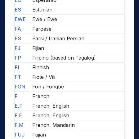
EO
Esperanto
ES
Estonian
EWE
Ewe / Éwé
FA
Faroese
FS
Farsi / Iranian Persian
FJ
Fijian
FP
Filipino (based on Tagalog)
FI
Finnish
FT
Fiote / Vili
FON
Fon / Fongbe
F
French
E,F
French, English
F,E
French, English
F,M
French, Mandarin
FUJ
Fujian