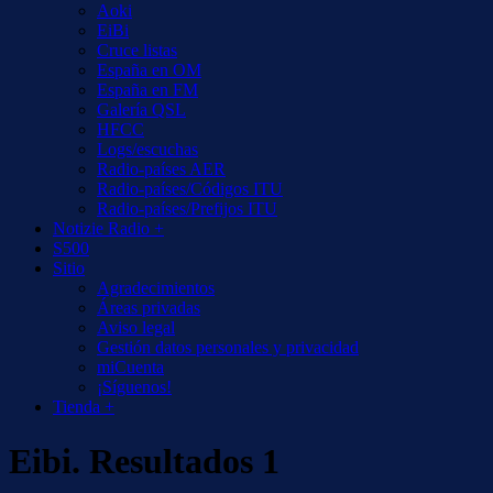
Aoki
EiBi
Cruce listas
España en OM
España en FM
Galería QSL
HFCC
Logs/escuchas
Radio-países AER
Radio-países/Códigos ITU
Radio-países/Prefijos ITU
Notizie Radio +
S500
Sitio
Agradecimientos
Áreas privadas
Aviso legal
Gestión datos personales y privacidad
miCuenta
¡Síguenos!
Tienda +
Eibi. Resultados 1