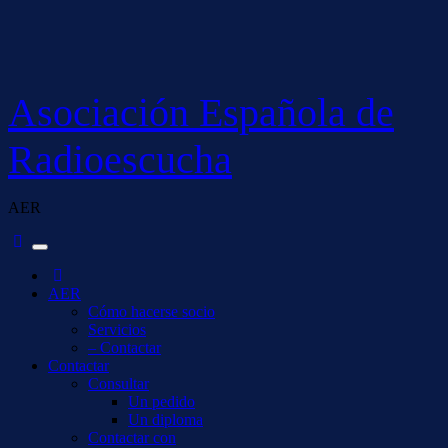
Saltar
al
contenido
Asociación Española de
Radioescucha
AER
AER
Cómo hacerse socio
Servicios
– Contactar
Contactar
Consultar
Un pedido
Un diploma
Contactar con