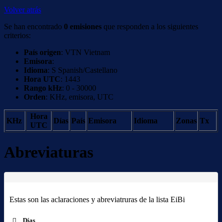
Volver atrás
Se han encontrado
0 emisiones
que responden a los siguientes
criterios:
País origen
: VTN Vietnam
Emisora
:
Idioma
: S Spanish/Castellano
Hora UTC
: 1443
Rango kHz
: 0 - 30000
Orden
: KHz, emisora, UTC
Hora
KHz
Días
País
Emisora
Idioma
Zonas
Tx
UTC
Abreviaturas
Estas son las aclaraciones y abreviatruras de la lista EiBi
Días