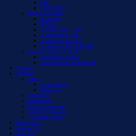
AER
Notizie Radio
Mandar novedades
El Dial (fm)
El Dial (i)
La lista España en FM
La lista Galería QSL
La lista Logs/escuchas
Los informes DX de la AER
Reportar escucha en OC de
Una emisión de REE
Uno de nuestros informes DX
Diexismo
Diplomas
Bases
Procedimiento
Radiopaíses
Clsificación
misDiplomas
Preguntas frecuentes
Solicitud de diploma
– Consulta diploma
El Dial (fm) +
Informes DX
Listas DX