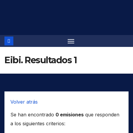
Saltar
al
contenido
Eibi. Resultados 1
Volver atrás
Se han encontrado
0 emisiones
que responden
a los siguientes criterios: