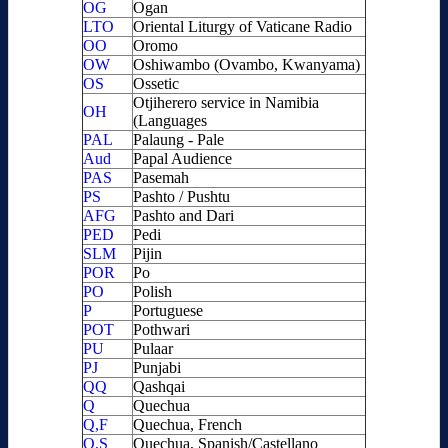
OG
Ogan
LTO
Oriental Liturgy of Vaticane Radio
OO
Oromo
OW
Oshiwambo (Ovambo, Kwanyama)
OS
Ossetic
Otjiherero service in Namibia
OH
(Languages
PAL
Palaung - Pale
Aud
Papal Audience
PAS
Pasemah
PS
Pashto / Pushtu
AFG
Pashto and Dari
PED
Pedi
SLM
Pijin
POR
Po
PO
Polish
P
Portuguese
POT
Pothwari
PU
Pulaar
PJ
Punjabi
QQ
Qashqai
Q
Quechua
Q,F
Quechua, French
Q,S
Quechua, Spanish/Castellano