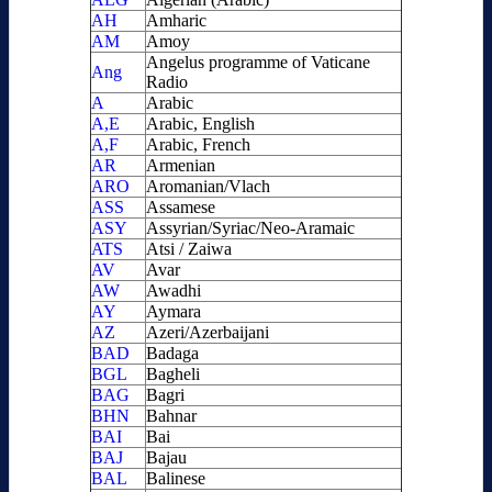
AH
Amharic
AM
Amoy
Angelus programme of Vaticane
Ang
Radio
A
Arabic
A,E
Arabic, English
A,F
Arabic, French
AR
Armenian
ARO
Aromanian/Vlach
ASS
Assamese
ASY
Assyrian/Syriac/Neo-Aramaic
ATS
Atsi / Zaiwa
AV
Avar
AW
Awadhi
AY
Aymara
AZ
Azeri/Azerbaijani
BAD
Badaga
BGL
Bagheli
BAG
Bagri
BHN
Bahnar
BAI
Bai
BAJ
Bajau
BAL
Balinese