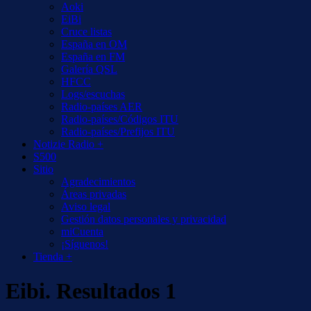
Aoki
EiBi
Cruce listas
España en OM
España en FM
Galería QSL
HFCC
Logs/escuchas
Radio-países AER
Radio-países/Códigos ITU
Radio-países/Prefijos ITU
Notizie Radio +
S500
Sitio
Agradecimientos
Áreas privadas
Aviso legal
Gestión datos personales y privacidad
miCuenta
¡Síguenos!
Tienda +
Eibi. Resultados 1