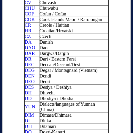
CV
Chuvash
CHU
Chuwabu
COF
Cofan / Cofán
COK
Cook Islands Maori / Rarotongan
CR
Creole / Haitian
HR
Croatian/Hrvatski
CZ
Czech
DA
Danish
DAO
Dao
DAR
Dargwa/Dargin
DR
Dari / Eastern Farsi
DEC
Deccan/Deccani/Desi
DEG
Degar / Montagnard (Vietnam)
DEN
Dendi
DEO
Deori
DES
Desiya / Deshiya
DH
Dhivehi
DD
Dhodiya / Dhodia
Dialects/languages of Yunnan
YUN
(China)
DIM
Dimasa/Dhimasa
DI
Dinka
DIT
Ditamari
DO
Dogri-Kangri