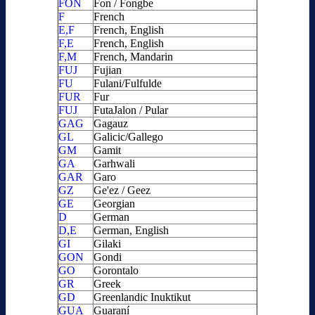
FON
Fon / Fongbe
F
French
E,F
French, English
F,E
French, English
F,M
French, Mandarin
FUJ
Fujian
FU
Fulani/Fulfulde
FUR
Fur
FUJ
FutaJalon / Pular
GAG
Gagauz
GL
Galicic/Gallego
GM
Gamit
GA
Garhwali
GAR
Garo
GZ
Ge'ez / Geez
GE
Georgian
D
German
D,E
German, English
GI
Gilaki
GON
Gondi
GO
Gorontalo
GR
Greek
GD
Greenlandic Inuktikut
GUA
Guaraní