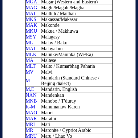
MGA
Magar (Western and Eastern)
MAG
Maghi/Magahi/Maghai
MAI
Maithili / Maithali
MKS
Makassar/Makasar
MAK
Makonde
MKU
Makua / Makhuwa
MSY
Malagasy
ML
Malay / Baku
MAL
Malayalam
MLK
Malinke/Maninka (We/Ea)
MA
Maltese
MLT
Malto / Kumarbhag Paharia
MV
Malvi
Mandarin (Standard Chinese /
M
Beijing dialect)
M,E
Mandarin, English
NAN
Mandenkan
MNB
Manobo / T'duray
K-M
Manumanaw Karen
MAO
Maori
MAR
Marathi
MRI
Mari
MR
Maronite / Cypriot Arabic
MRU
Maru / Lhao Vo