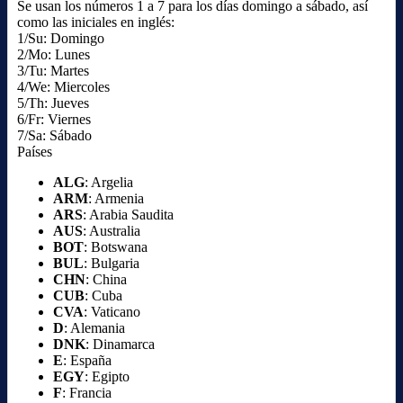
Se usan los números 1 a 7 para los días domingo a sábado, así
como las iniciales en inglés:
1/Su: Domingo
2/Mo: Lunes
3/Tu: Martes
4/We: Miercoles
5/Th: Jueves
6/Fr: Viernes
7/Sa: Sábado
Países
ALG
: Argelia
ARM
: Armenia
ARS
: Arabia Saudita
AUS
: Australia
BOT
: Botswana
BUL
: Bulgaria
CHN
: China
CUB
: Cuba
CVA
: Vaticano
D
: Alemania
DNK
: Dinamarca
E
: España
EGY
: Egipto
F
: Francia