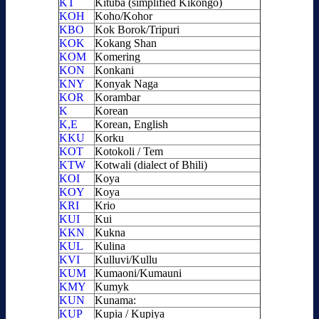
KT
Kituba (simplified Kikongo)
KOH
Koho/Kohor
KBO
Kok Borok/Tripuri
KOK
Kokang Shan
KOM
Komering
KON
Konkani
KNY
Konyak Naga
KOR
Korambar
K
Korean
K,E
Korean, English
KKU
Korku
KOT
Kotokoli / Tem
KTW
Kotwali (dialect of Bhili)
KOI
Koya
KOY
Koya
KRI
Krio
KUI
Kui
KKN
Kukna
KUL
Kulina
KVI
Kulluvi/Kullu
KUM
Kumaoni/Kumauni
KMY
Kumyk
KUN
Kunama:
KUP
Kupia / Kupiya