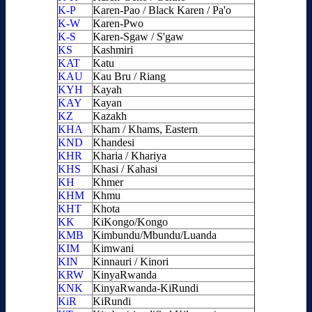
K-P
Karen-Pao / Black Karen / Pa'o
K-W
Karen-Pwo
K-S
Karen-Sgaw / S'gaw
KS
Kashmiri
KAT
Katu
KAU
Kau Bru / Riang
KYH
Kayah
KAY
Kayan
KZ
Kazakh
KHA
Kham / Khams, Eastern
KND
Khandesi
KHR
Kharia / Khariya
KHS
Khasi / Kahasi
KH
Khmer
KHM
Khmu
KHT
Khota
KK
KiKongo/Kongo
KMB
Kimbundu/Mbundu/Luanda
KIM
Kimwani
KIN
Kinnauri / Kinori
KRW
KinyaRwanda
KNK
KinyaRwanda-KiRundi
KiR
KiRundi