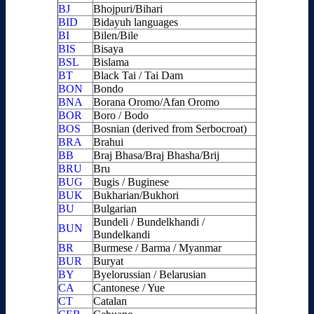
BJ
Bhojpuri/Bihari
BID
Bidayuh languages
BI
Bilen/Bile
BIS
Bisaya
BSL
Bislama
BT
Black Tai / Tai Dam
BON
Bondo
BNA
Borana Oromo/Afan Oromo
BOR
Boro / Bodo
BOS
Bosnian (derived from Serbocroat)
BRA
Brahui
BB
Braj Bhasa/Braj Bhasha/Brij
BRU
Bru
BUG
Bugis / Buginese
BUK
Bukharian/Bukhori
BU
Bulgarian
Bundeli / Bundelkhandi /
BUN
Bundelkandi
BR
Burmese / Barma / Myanmar
BUR
Buryat
BY
Byelorussian / Belarusian
CA
Cantonese / Yue
CT
Catalan