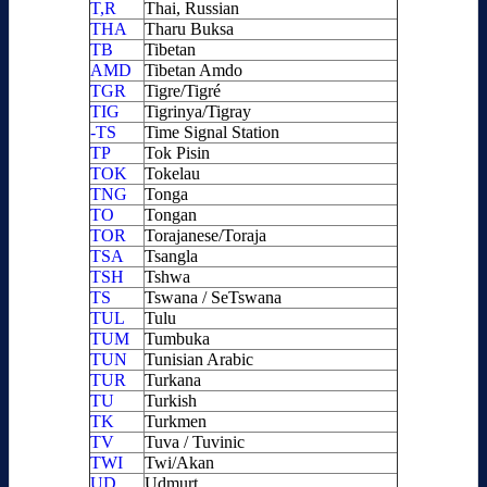
T,R
Thai, Russian
THA
Tharu Buksa
TB
Tibetan
AMD
Tibetan Amdo
TGR
Tigre/Tigré
TIG
Tigrinya/Tigray
-TS
Time Signal Station
TP
Tok Pisin
TOK
Tokelau
TNG
Tonga
TO
Tongan
TOR
Torajanese/Toraja
TSA
Tsangla
TSH
Tshwa
TS
Tswana / SeTswana
TUL
Tulu
TUM
Tumbuka
TUN
Tunisian Arabic
TUR
Turkana
TU
Turkish
TK
Turkmen
TV
Tuva / Tuvinic
TWI
Twi/Akan
UD
Udmurt