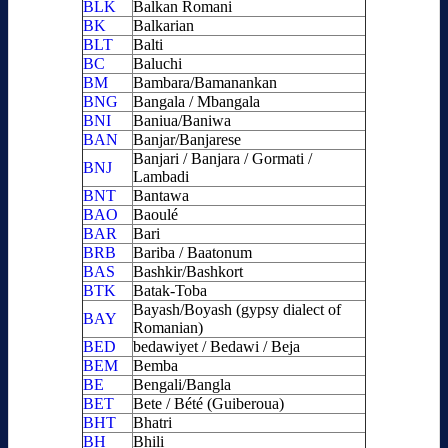
BLK
Balkan Romani
BK
Balkarian
BLT
Balti
BC
Baluchi
BM
Bambara/Bamanankan
BNG
Bangala / Mbangala
BNI
Baniua/Baniwa
BAN
Banjar/Banjarese
Banjari / Banjara / Gormati /
BNJ
Lambadi
BNT
Bantawa
BAO
Baoulé
BAR
Bari
BRB
Bariba / Baatonum
BAS
Bashkir/Bashkort
BTK
Batak-Toba
Bayash/Boyash (gypsy dialect of
BAY
Romanian)
BED
bedawiyet / Bedawi / Beja
BEM
Bemba
BE
Bengali/Bangla
BET
Bete / Bété (Guiberoua)
BHT
Bhatri
BH
Bhili