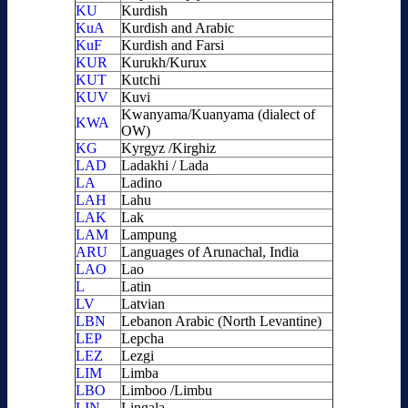
KU
Kurdish
KuA
Kurdish and Arabic
KuF
Kurdish and Farsi
KUR
Kurukh/Kurux
KUT
Kutchi
KUV
Kuvi
Kwanyama/Kuanyama (dialect of
KWA
OW)
KG
Kyrgyz /Kirghiz
LAD
Ladakhi / Lada
LA
Ladino
LAH
Lahu
LAK
Lak
LAM
Lampung
ARU
Languages of Arunachal, India
LAO
Lao
L
Latin
LV
Latvian
LBN
Lebanon Arabic (North Levantine)
LEP
Lepcha
LEZ
Lezgi
LIM
Limba
LBO
Limboo /Limbu
LIN
Lingala