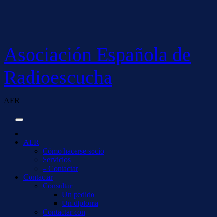
Saltar
al
contenido
Asociación Española de
Radioescucha
AER
AER
Cómo hacerse socio
Servicios
– Contactar
Contactar
Consultar
Un pedido
Un diploma
Contactar con