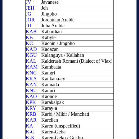
JV
Javanese
JEH
Jeh
JG
Jingpho
JOR
Jordanian Arabic
JU
Juba Arabic
KAB
Kabardian
KB
Kabyle
KC
Kachin / Jingpho
KAD
Kadazan
KGU
Kalanguya / Kallahan
KAL
Kalderash Romani (Dialect of Vlax)
KAM
Kambaata
KNG
Kangri
KKA
Kankana-ey
KAN
Kannada
KNU
Kanuri
KAO
Kaonde
KPK
Karakalpak
KRY
Karay-a
KRB
Karbi / Mikir / Manchati
KAR
Karelian
KA
Karen (unspecified)
K-G
Karen-Geba
K-K
Karen-Geko / Gekho