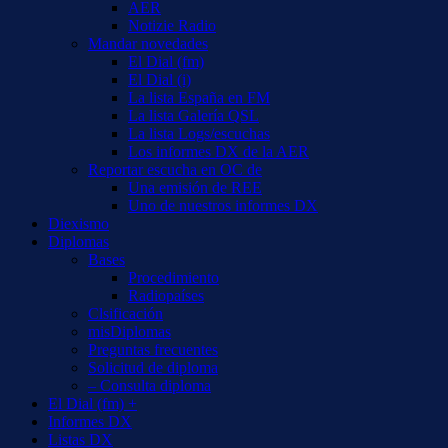
AER
Notizie Radio
Mandar novedades
El Dial (fm)
El Dial (i)
La lista España en FM
La lista Galería QSL
La lista Logs/escuchas
Los informes DX de la AER
Reportar escucha en OC de
Una emisión de REE
Uno de nuestros informes DX
Diexismo
Diplomas
Bases
Procedimiento
Radiopaíses
Clsificación
misDiplomas
Preguntas frecuentes
Solicitud de diploma
– Consulta diploma
El Dial (fm) +
Informes DX
Listas DX