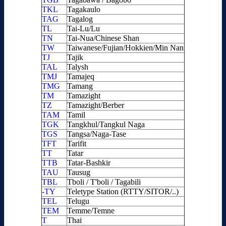
TKL
Tagakaulo
TAG
Tagalog
TL
Tai-Lu/Lu
TN
Tai-Nua/Chinese Shan
TW
Taiwanese/Fujian/Hokkien/Min Nan
TJ
Tajik
TAL
Talysh
TMJ
Tamajeq
TMG
Tamang
TM
Tamazight
TZ
Tamazight/Berber
TAM
Tamil
TGK
Tangkhul/Tangkul Naga
TGS
Tangsa/Naga-Tase
TFT
Tarifit
TT
Tatar
TTB
Tatar-Bashkir
TAU
Tausug
TBL
Tboli / T'boli / Tagabili
-TY
Teletype Station (RTTY/SITOR/..)
TEL
Telugu
TEM
Temme/Temne
T
Thai