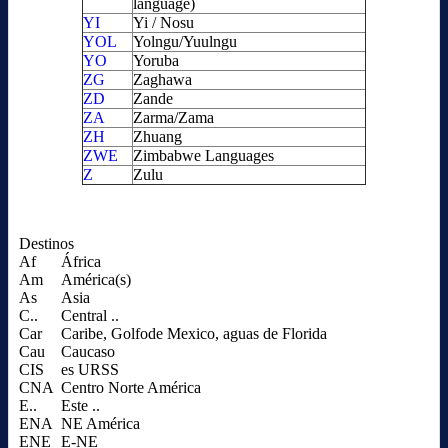
language)
YI
Yi / Nosu
YOL
Yolngu/Yuulngu
YO
Yoruba
ZG
Zaghawa
ZD
Zande
ZA
Zarma/Zama
ZH
Zhuang
ZWE
Zimbabwe Languages
Z
Zulu
Destinos
Af
África
Am
América(s)
As
Asia
C..
Central ..
Car
Caribe, Golfode Mexico, aguas de Florida
Cau
Caucaso
CIS
es URSS
CNA
Centro Norte América
E..
Este ..
ENA
NE América
ENE
E-NE