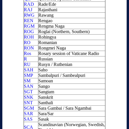
RAD
Rade/Ede
RAJ
Rajasthani
RWG
Rawang
REN
Rengao
RGM
Rengma Naga
ROG
Roglai (Northern, Southern)
ROH
Rohingya
RO
Romanian
RON
Rongmei Naga
Ros
Rosary session of Vaticane Radio
R
Russian
RU
Rusyn / Ruthenian
SAH
Saho
SMP
Sambalpuri / Sambealpuri
SM
Samoan
SAN
Sango
SGT
Sangtam
SNK
Sanskrit
SNT
Santhali
SGM
Sara Gambai / Sara Ngambai
SAR
Sara/Sar
SAS
Sasak
Scandinavian (Norwegian, Swedish,
SCA