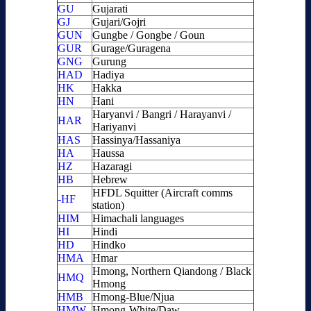
GU
Gujarati
GJ
Gujari/Gojri
GUN
Gungbe / Gongbe / Goun
GUR
Gurage/Guragena
GNG
Gurung
HAD
Hadiya
HK
Hakka
HN
Hani
Haryanvi / Bangri / Harayanvi /
HAR
Hariyanvi
HAS
Hassinya/Hassaniya
HA
Haussa
HZ
Hazaragi
HB
Hebrew
HFDL Squitter (Aircraft comms
-HF
station)
HIM
Himachali languages
HI
Hindi
HD
Hindko
HMA
Hmar
Hmong, Northern Qiandong / Black
HMQ
Hmong
HMB
Hmong-Blue/Njua
HMW
Hmong-White/Daw