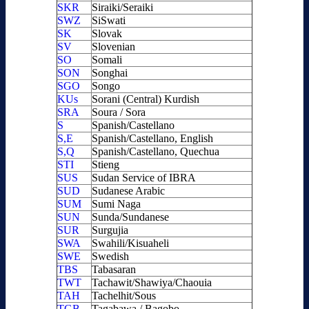
SKR
Siraiki/Seraiki
SWZ
SiSwati
SK
Slovak
SV
Slovenian
SO
Somali
SON
Songhai
SGO
Songo
KUs
Sorani (Central) Kurdish
SRA
Soura / Sora
S
Spanish/Castellano
S,E
Spanish/Castellano, English
S,Q
Spanish/Castellano, Quechua
STI
Stieng
SUS
Sudan Service of IBRA
SUD
Sudanese Arabic
SUM
Sumi Naga
SUN
Sunda/Sundanese
SUR
Surgujia
SWA
Swahili/Kisuaheli
SWE
Swedish
TBS
Tabasaran
TWT
Tachawit/Shawiya/Chaouia
TAH
Tachelhit/Sous
TGB
Tagabawa / Bagobo