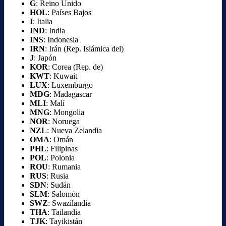
G
: Reino Unido
HOL
: Países Bajos
I
: Italia
IND
: India
INS
: Indonesia
IRN
: Irán (Rep. Islámica del)
J
: Japón
KOR
: Corea (Rep. de)
KWT
: Kuwait
LUX
: Luxemburgo
MDG
: Madagascar
MLI
: Malí
MNG
: Mongolia
NOR
: Noruega
NZL
: Nueva Zelandia
OMA
: Omán
PHL
: Filipinas
POL
: Polonia
ROU
: Rumania
RUS
: Rusia
SDN
: Sudán
SLM
: Salomón
SWZ
: Swazilandia
THA
: Tailandia
TJK
: Tayikistán