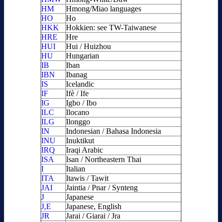
HM
Hmong/Miao languages
HO
Ho
HKK
Hokkien: see TW-Taiwanese
HRE
Hre
HUI
Hui / Huizhou
HU
Hungarian
IB
Iban
IBN
Ibanag
IS
Icelandic
IF
Ifè / Ife
IG
Igbo / Ibo
ILC
Ilocano
ILG
Ilonggo
IN
Indonesian / Bahasa Indonesia
INU
Inuktikut
IRQ
Iraqi Arabic
ISA
Isan / Northeastern Thai
I
Italian
ITA
Itawis / Tawit
JAI
Jaintia / Pnar / Synteng
J
Japanese
J,E
Japanese, English
JR
Jarai / Giarai / Jra