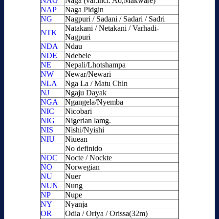
NAG
Naga (var.incl. Ao,Makware)
NAP
Naga Pidgin
NG
Nagpuri / Sadani / Sadari / Sadri
Natakani / Netakani / Varhadi-
NTK
Nagpuri
NDA
Ndau
NDE
Ndebele
NE
Nepali/Lhotshampa
NW
Newar/Newari
NLA
Nga La / Matu Chin
NJ
Ngaju Dayak
NGA
Ngangela/Nyemba
NIC
Nicobari
NIG
Nigerian lamg.
NIS
Nishi/Nyishi
NIU
Niuean
No definido
NOC
Nocte / Nockte
NO
Norwegian
NU
Nuer
NUN
Nung
NP
Nupe
NY
Nyanja
OR
Odia / Oriya / Orissa(32m)