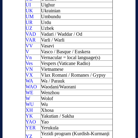
UI
Uighur
UK
Ukrainian
UM
Umbundu
UR
Urdu
UZ
Uzbek
VAD
Vadari / Waddar / Od
VAR
Varli / Warli
VV
Vasavi
V
Vasco / Basque / Euskera
Vn
Vernacular = local language(s)
Ves
Vespers (Vaticane Radio)
VN
Vietnamese
VX
Vlax Romani / Romanes / Gypsy
WA
Wa / Parauk
WAO
Waodani/Waorani
WE
Wenzhou
W
Wolof
WU
Wu
XH
Xhosa
YK
Yakutian / Sakha
YAO
Yao
YER
Yerukula
Yezidi program (Kurdish-Kurmanji
YZ