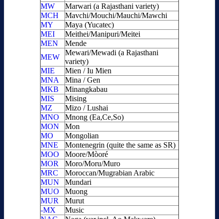
MW
Marwari (a Rajasthani variety)
MCH
Mavchi/Mouchi/Mauchi/Mawchi
MY
Maya (Yucatec)
MEI
Meithei/Manipuri/Meitei
MEN
Mende
Mewari/Mewadi (a Rajasthani
MEW
variety)
MIE
Mien / Iu Mien
MNA
Mina / Gen
MKB
Minangkabau
MIS
Mising
MZ
Mizo / Lushai
MNO
Mnong (Ea,Ce,So)
MON
Mon
MO
Mongolian
MNE
Montenegrin (quite the same as SR)
MOO
Moore/Mòoré
MOR
Moro/Moru/Muro
MRC
Moroccan/Mugrabian Arabic
MUN
Mundari
MUO
Muong
MUR
Murut
-MX
Music