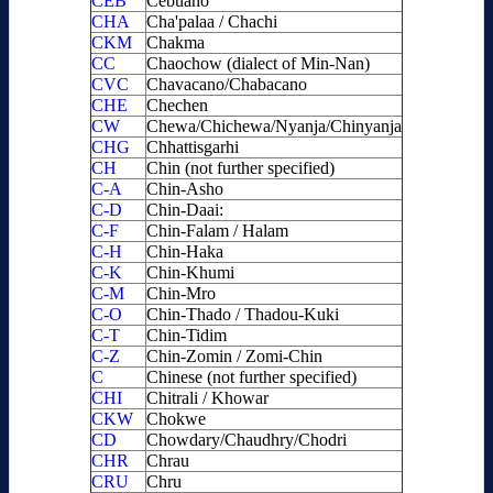
CEB
Cebuano
CHA
Cha'palaa / Chachi
CKM
Chakma
CC
Chaochow (dialect of Min-Nan)
CVC
Chavacano/Chabacano
CHE
Chechen
CW
Chewa/Chichewa/Nyanja/Chinyanja
CHG
Chhattisgarhi
CH
Chin (not further specified)
C-A
Chin-Asho
C-D
Chin-Daai:
C-F
Chin-Falam / Halam
C-H
Chin-Haka
C-K
Chin-Khumi
C-M
Chin-Mro
C-O
Chin-Thado / Thadou-Kuki
C-T
Chin-Tidim
C-Z
Chin-Zomin / Zomi-Chin
C
Chinese (not further specified)
CHI
Chitrali / Khowar
CKW
Chokwe
CD
Chowdary/Chaudhry/Chodri
CHR
Chrau
CRU
Chru