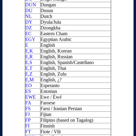
DUN
Dungan
DU
Dusun
NL
Dutch
DY
Dyula/Jula
DZ
Dzongkha
EC
Eastern Cham
EGY
Egyptian Arabic
E
English
E,K
English, Korean
E,R
English, Russian
E,S
English, Spanish/Castellano
E,T
English, Thai
E,Z
English, Zulu
E,M
English, ¿?
EO
Esperanto
ES
Estonian
EWE
Ewe / Éwé
FA
Faroese
FS
Farsi / Iranian Persian
FJ
Fijian
FP
Filipino (based on Tagalog)
FI
Finnish
FT
Fiote / Vili