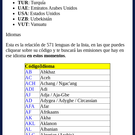
TUR
: Turquía
UAE
: Emiratos Arabes Unidos
USA
: Estados Unidos
UZB
: Uzbekistán
VUT
: Vanuatu
Idiomas
Esta es la relación de 571 lenguas de la lista, en las que puedes
cliquear sobre su código y te buscará las emisiones que hay en
ese idioma
en estos momentos
.
Código
Idioma
AB
Abkhaz
AC
Aceh
ACH
Achang / Ngac'ang
ADI
Adi
AJ
Adja / Aja-Gbe
AD
Adygea / Adyghe / Circassian
AFA
Afar
AF
Afrikaans
AK
Akha
AKL
Aklanon
AL
Albanian
ALG
Algerian (Arabic)