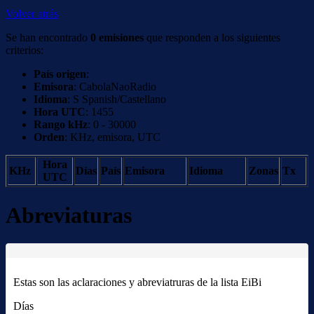
Volver atrás
Se han encontrado
0 emisiones
que responden a los siguientes
criterios:
País origen
:
Emisora
: CabolaNaoRadio
Idioma
: S Spanish/Castellano
Hora UTC
: 1455
Rango kHz
: 0 - 30000
Orden
: KHz, emisora, UTC
Hora
KHz
Días
País
Emisora
Idioma
Zonas
Tx
UTC
Abreviaturas
Estas son las aclaraciones y abreviatruras de la lista EiBi
Días