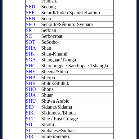
Finnish)
SED
Sedang
SEF
Sefardi/Judeo Spanish/Ladino
SEN
Sena
SFO
Senoufo/Sénoufo-Syenara
SR
Serbian
SC
Serbocroat
SOT
SeSotho
SHA
Shan
SHk
Shan-Khamti
SGA
Shangaan/Tsonga
SHC
Sharchogpa / Sarchopa / Tshangla
SHE
Sheena/Shina
SHP
Sherpa
SHK
Shiluk/Shilluk
SHO
Shona
SUA
Shuar
SHU
Shuwa Arabic
SID
Sidamo/Sidama
SIK
Sikkimese/Bhutia
SLT
Silte / East Gurage
SD
Sindhi
SI
Sinhalese/Sinhala
SIR
Siraiki/Seraiki