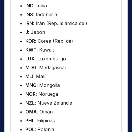
IND
: India
INS
: Indonesia
IRN
: Irán (Rep. Islámica del)
J
: Japón
KOR
: Corea (Rep. de)
KWT
: Kuwait
LUX
: Luxemburgo
MDG
: Madagascar
MLI
: Malí
MNG
: Mongolia
NOR
: Noruega
NZL
: Nueva Zelandia
OMA
: Omán
PHL
: Filipinas
POL
: Polonia