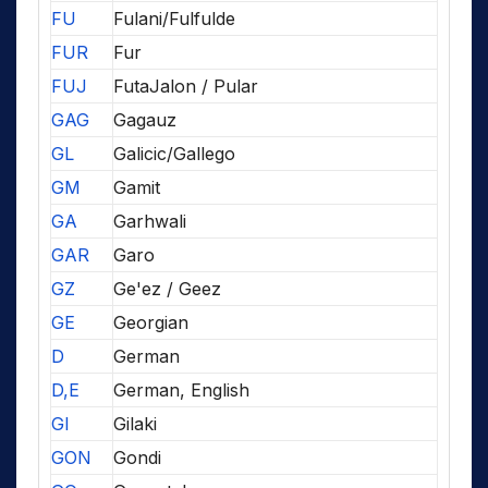
FU
Fulani/Fulfulde
FUR
Fur
FUJ
FutaJalon / Pular
GAG
Gagauz
GL
Galicic/Gallego
GM
Gamit
GA
Garhwali
GAR
Garo
GZ
Ge'ez / Geez
GE
Georgian
D
German
D,E
German, English
GI
Gilaki
GON
Gondi