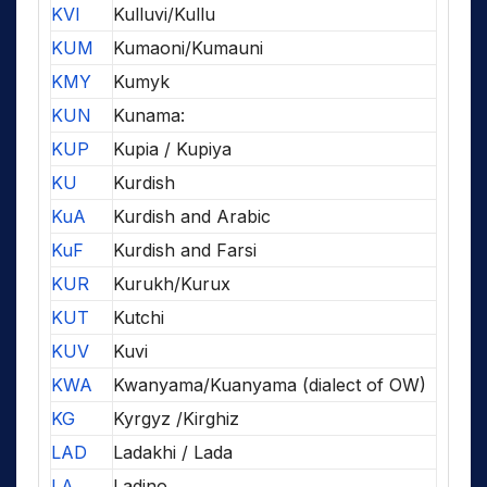
KVI
Kulluvi/Kullu
KUM
Kumaoni/Kumauni
KMY
Kumyk
KUN
Kunama:
KUP
Kupia / Kupiya
KU
Kurdish
KuA
Kurdish and Arabic
KuF
Kurdish and Farsi
KUR
Kurukh/Kurux
KUT
Kutchi
KUV
Kuvi
KWA
Kwanyama/Kuanyama (dialect of OW)
KG
Kyrgyz /Kirghiz
LAD
Ladakhi / Lada
LA
Ladino