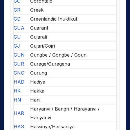
GO
Gorontalo
GR
Greek
GD
Greenlandic Inuktikut
GUA
Guaraní
GU
Gujarati
GJ
Gujari/Gojri
GUN
Gungbe / Gongbe / Goun
GUR
Gurage/Guragena
GNG
Gurung
HAD
Hadiya
HK
Hakka
HN
Hani
Haryanvi / Bangri / Harayanvi /
HAR
Hariyanvi
HAS
Hassinya/Hassaniya