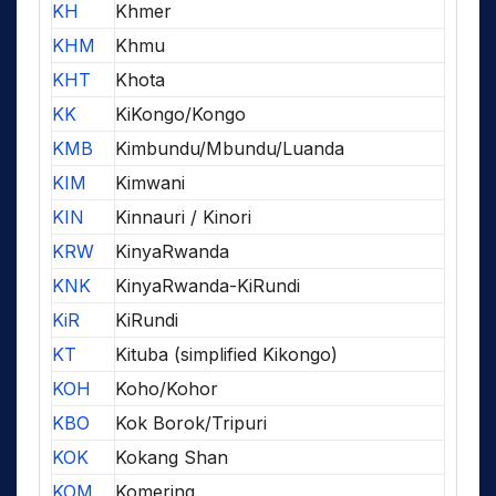
KH
Khmer
KHM
Khmu
KHT
Khota
KK
KiKongo/Kongo
KMB
Kimbundu/Mbundu/Luanda
KIM
Kimwani
KIN
Kinnauri / Kinori
KRW
KinyaRwanda
KNK
KinyaRwanda-KiRundi
KiR
KiRundi
KT
Kituba (simplified Kikongo)
KOH
Koho/Kohor
KBO
Kok Borok/Tripuri
KOK
Kokang Shan
KOM
Komering