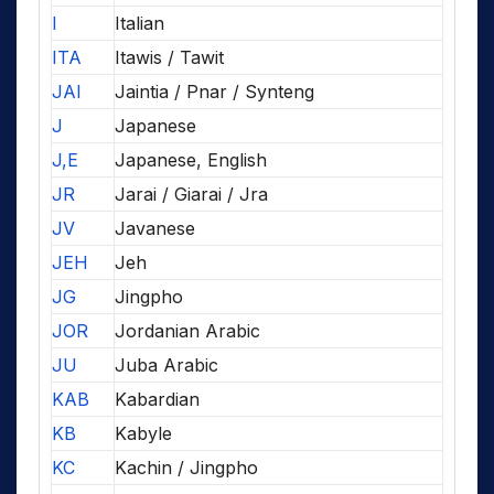
I
Italian
ITA
Itawis / Tawit
JAI
Jaintia / Pnar / Synteng
J
Japanese
J,E
Japanese, English
JR
Jarai / Giarai / Jra
JV
Javanese
JEH
Jeh
JG
Jingpho
JOR
Jordanian Arabic
JU
Juba Arabic
KAB
Kabardian
KB
Kabyle
KC
Kachin / Jingpho