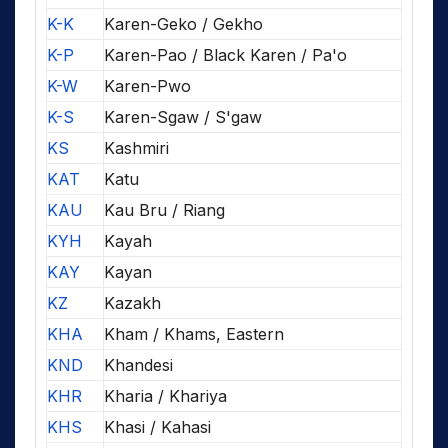
K-K
Karen-Geko / Gekho
K-P
Karen-Pao / Black Karen / Pa'o
K-W
Karen-Pwo
K-S
Karen-Sgaw / S'gaw
KS
Kashmiri
KAT
Katu
KAU
Kau Bru / Riang
KYH
Kayah
KAY
Kayan
KZ
Kazakh
KHA
Kham / Khams, Eastern
KND
Khandesi
KHR
Kharia / Khariya
KHS
Khasi / Kahasi