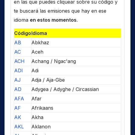
en las que puedes cliquear sobre su código y
te buscará las emisiones que hay en ese
idioma
en estos momentos
.
Código
Idioma
AB
Abkhaz
AC
Aceh
ACH
Achang / Ngac'ang
ADI
Adi
AJ
Adja / Aja-Gbe
AD
Adygea / Adyghe / Circassian
AFA
Afar
AF
Afrikaans
AK
Akha
AKL
Aklanon