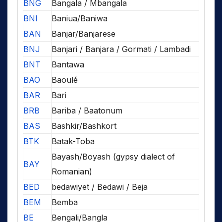
BNG
Bangala / Mbangala
BNI
Baniua/Baniwa
BAN
Banjar/Banjarese
BNJ
Banjari / Banjara / Gormati / Lambadi
BNT
Bantawa
BAO
Baoulé
BAR
Bari
BRB
Bariba / Baatonum
BAS
Bashkir/Bashkort
BTK
Batak-Toba
Bayash/Boyash (gypsy dialect of
BAY
Romanian)
BED
bedawiyet / Bedawi / Beja
BEM
Bemba
BE
Bengali/Bangla