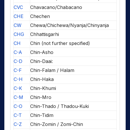
CVC
Chavacano/Chabacano
CHE
Chechen
CW
Chewa/Chichewa/Nyanja/Chinyanja
CHG
Chhattisgarhi
CH
Chin (not further specified)
C-A
Chin-Asho
C-D
Chin-Daai:
C-F
Chin-Falam / Halam
C-H
Chin-Haka
C-K
Chin-Khumi
C-M
Chin-Mro
C-O
Chin-Thado / Thadou-Kuki
C-T
Chin-Tidim
C-Z
Chin-Zomin / Zomi-Chin