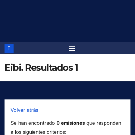
Saltar
al
contenido
Eibi. Resultados 1
Volver atrás
Se han encontrado
0 emisiones
que responden
a los siguientes criterios: