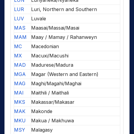
LUN
Lunyaneka/Nyaneka
LUR
Luri, Northern and Southern
LUV
Luvale
MAS
Maasai/Massai/Masai
MAM
Maay / Mamay / Rahanweyn
MC
Macedonian
MX
Macuxi/Macushi
MAD
Madurese/Madura
MGA
Magar (Western and Eastern)
MAG
Maghi/Magahi/Maghai
MAI
Maithili / Maithali
MKS
Makassar/Makasar
MAK
Makonde
MKU
Makua / Makhuwa
MSY
Malagasy