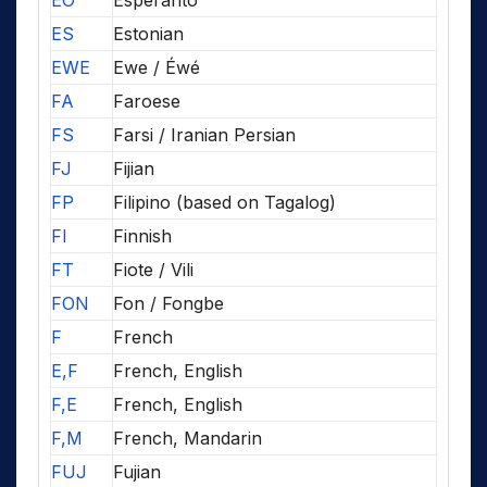
EO
Esperanto
ES
Estonian
EWE
Ewe / Éwé
FA
Faroese
FS
Farsi / Iranian Persian
FJ
Fijian
FP
Filipino (based on Tagalog)
FI
Finnish
FT
Fiote / Vili
FON
Fon / Fongbe
F
French
E,F
French, English
F,E
French, English
F,M
French, Mandarin
FUJ
Fujian