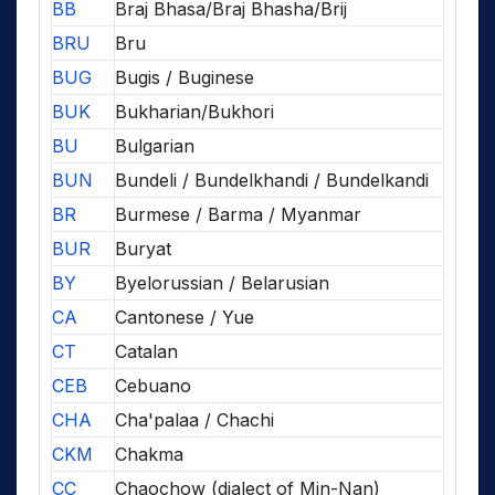
BB
Braj Bhasa/Braj Bhasha/Brij
BRU
Bru
BUG
Bugis / Buginese
BUK
Bukharian/Bukhori
BU
Bulgarian
BUN
Bundeli / Bundelkhandi / Bundelkandi
BR
Burmese / Barma / Myanmar
BUR
Buryat
BY
Byelorussian / Belarusian
CA
Cantonese / Yue
CT
Catalan
CEB
Cebuano
CHA
Cha'palaa / Chachi
CKM
Chakma
CC
Chaochow (dialect of Min-Nan)