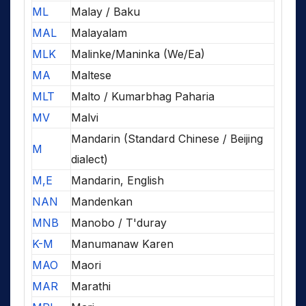
ML
Malay / Baku
MAL
Malayalam
MLK
Malinke/Maninka (We/Ea)
MA
Maltese
MLT
Malto / Kumarbhag Paharia
MV
Malvi
Mandarin (Standard Chinese / Beijing
M
dialect)
M,E
Mandarin, English
NAN
Mandenkan
MNB
Manobo / T'duray
K-M
Manumanaw Karen
MAO
Maori
MAR
Marathi