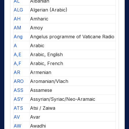
AL
Albanian
ALG
Algerian (Arabic)
AH
Amharic
AM
Amoy
Ang
Angelus programme of Vaticane Radio
A
Arabic
A,E
Arabic, English
A,F
Arabic, French
AR
Armenian
ARO
Aromanian/Vlach
ASS
Assamese
ASY
Assyrian/Syriac/Neo-Aramaic
ATS
Atsi / Zaiwa
AV
Avar
AW
Awadhi