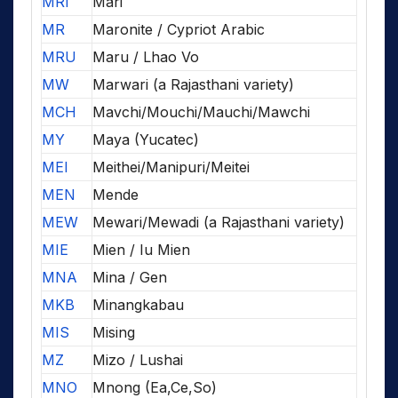
MRI
Mari
MR
Maronite / Cypriot Arabic
MRU
Maru / Lhao Vo
MW
Marwari (a Rajasthani variety)
MCH
Mavchi/Mouchi/Mauchi/Mawchi
MY
Maya (Yucatec)
MEI
Meithei/Manipuri/Meitei
MEN
Mende
MEW
Mewari/Mewadi (a Rajasthani variety)
MIE
Mien / Iu Mien
MNA
Mina / Gen
MKB
Minangkabau
MIS
Mising
MZ
Mizo / Lushai
MNO
Mnong (Ea,Ce,So)