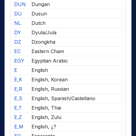
DUN
Dungan
DU
Dusun
NL
Dutch
DY
Dyula/Jula
DZ
Dzongkha
EC
Eastern Cham
EGY
Egyptian Arabic
E
English
E,K
English, Korean
E,R
English, Russian
E,S
English, Spanish/Castellano
E,T
English, Thai
E,Z
English, Zulu
E,M
English, ¿?