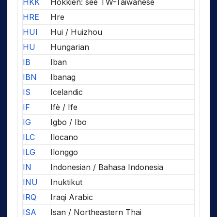
HKK
Hokkien: see TW-Taiwanese
HRE
Hre
HUI
Hui / Huizhou
HU
Hungarian
IB
Iban
IBN
Ibanag
IS
Icelandic
IF
Ifè / Ife
IG
Igbo / Ibo
ILC
Ilocano
ILG
Ilonggo
IN
Indonesian / Bahasa Indonesia
INU
Inuktikut
IRQ
Iraqi Arabic
ISA
Isan / Northeastern Thai