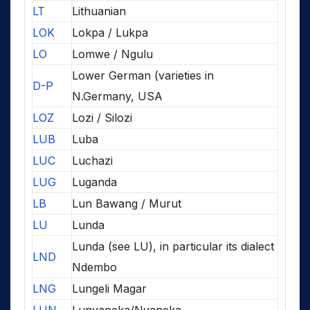
LT
Lithuanian
LOK
Lokpa / Lukpa
LO
Lomwe / Ngulu
Lower German (varieties in
D-P
N.Germany, USA
LOZ
Lozi / Silozi
LUB
Luba
LUC
Luchazi
LUG
Luganda
LB
Lun Bawang / Murut
LU
Lunda
Lunda (see LU), in particular its dialect
LND
Ndembo
LNG
Lungeli Magar