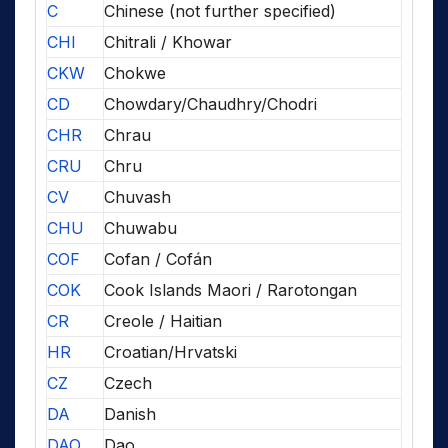
C
Chinese (not further specified)
CHI
Chitrali / Khowar
CKW
Chokwe
CD
Chowdary/Chaudhry/Chodri
CHR
Chrau
CRU
Chru
CV
Chuvash
CHU
Chuwabu
COF
Cofan / Cofán
COK
Cook Islands Maori / Rarotongan
CR
Creole / Haitian
HR
Croatian/Hrvatski
CZ
Czech
DA
Danish
DAO
Dao