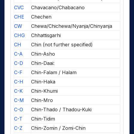
CVC
Chavacano/Chabacano
CHE
Chechen
CW
Chewa/Chichewa/Nyanja/Chinyanja
CHG
Chhattisgarhi
CH
Chin (not further specified)
C-A
Chin-Asho
C-D
Chin-Daai:
C-F
Chin-Falam / Halam
C-H
Chin-Haka
C-K
Chin-Khumi
C-M
Chin-Mro
C-O
Chin-Thado / Thadou-Kuki
C-T
Chin-Tidim
C-Z
Chin-Zomin / Zomi-Chin