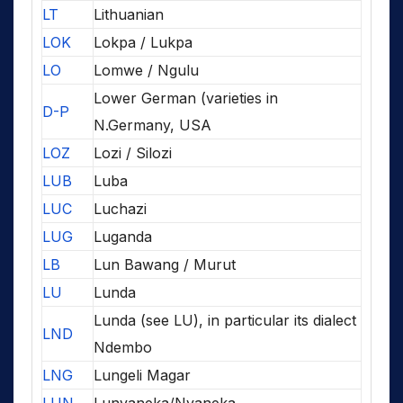
LT
Lithuanian
LOK
Lokpa / Lukpa
LO
Lomwe / Ngulu
Lower German (varieties in
D-P
N.Germany, USA
LOZ
Lozi / Silozi
LUB
Luba
LUC
Luchazi
LUG
Luganda
LB
Lun Bawang / Murut
LU
Lunda
Lunda (see LU), in particular its dialect
LND
Ndembo
LNG
Lungeli Magar