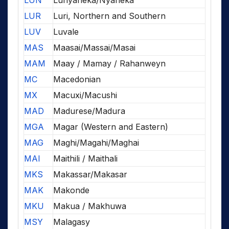
LUN
Lunyaneka/Nyaneka
LUR
Luri, Northern and Southern
LUV
Luvale
MAS
Maasai/Massai/Masai
MAM
Maay / Mamay / Rahanweyn
MC
Macedonian
MX
Macuxi/Macushi
MAD
Madurese/Madura
MGA
Magar (Western and Eastern)
MAG
Maghi/Magahi/Maghai
MAI
Maithili / Maithali
MKS
Makassar/Makasar
MAK
Makonde
MKU
Makua / Makhuwa
MSY
Malagasy