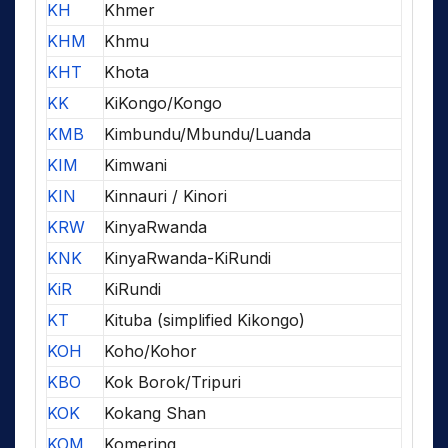
KH
Khmer
KHM
Khmu
KHT
Khota
KK
KiKongo/Kongo
KMB
Kimbundu/Mbundu/Luanda
KIM
Kimwani
KIN
Kinnauri / Kinori
KRW
KinyaRwanda
KNK
KinyaRwanda-KiRundi
KiR
KiRundi
KT
Kituba (simplified Kikongo)
KOH
Koho/Kohor
KBO
Kok Borok/Tripuri
KOK
Kokang Shan
KOM
Komering