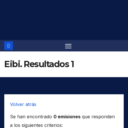
Saltar
al
contenido
Eibi. Resultados 1
Volver atrás
Se han encontrado
0 emisiones
que responden
a los siguientes criterios: