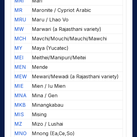
MRI
Mari
MR
Maronite / Cypriot Arabic
MRU
Maru / Lhao Vo
MW
Marwari (a Rajasthani variety)
MCH
Mavchi/Mouchi/Mauchi/Mawchi
MY
Maya (Yucatec)
MEI
Meithei/Manipuri/Meitei
MEN
Mende
MEW
Mewari/Mewadi (a Rajasthani variety)
MIE
Mien / Iu Mien
MNA
Mina / Gen
MKB
Minangkabau
MIS
Mising
MZ
Mizo / Lushai
MNO
Mnong (Ea,Ce,So)