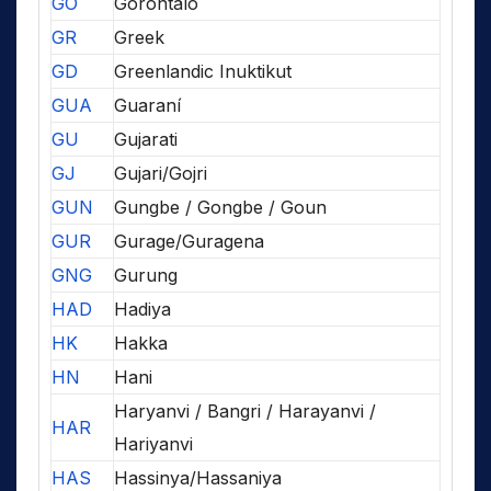
GO
Gorontalo
GR
Greek
GD
Greenlandic Inuktikut
GUA
Guaraní
GU
Gujarati
GJ
Gujari/Gojri
GUN
Gungbe / Gongbe / Goun
GUR
Gurage/Guragena
GNG
Gurung
HAD
Hadiya
HK
Hakka
HN
Hani
Haryanvi / Bangri / Harayanvi /
HAR
Hariyanvi
HAS
Hassinya/Hassaniya