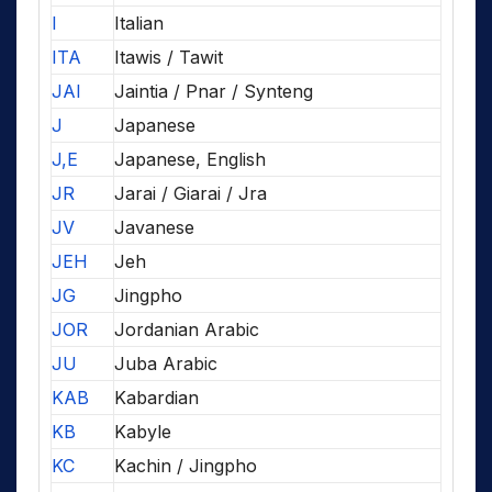
I
Italian
ITA
Itawis / Tawit
JAI
Jaintia / Pnar / Synteng
J
Japanese
J,E
Japanese, English
JR
Jarai / Giarai / Jra
JV
Javanese
JEH
Jeh
JG
Jingpho
JOR
Jordanian Arabic
JU
Juba Arabic
KAB
Kabardian
KB
Kabyle
KC
Kachin / Jingpho