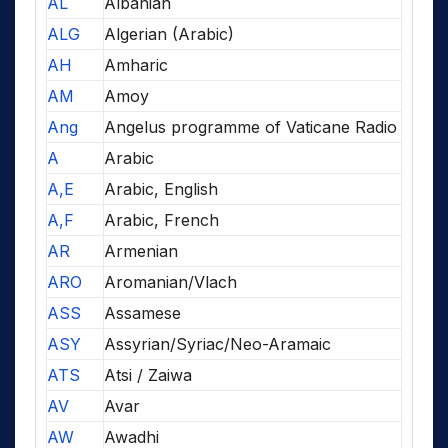
AL
Albanian
ALG
Algerian (Arabic)
AH
Amharic
AM
Amoy
Ang
Angelus programme of Vaticane Radio
A
Arabic
A,E
Arabic, English
A,F
Arabic, French
AR
Armenian
ARO
Aromanian/Vlach
ASS
Assamese
ASY
Assyrian/Syriac/Neo-Aramaic
ATS
Atsi / Zaiwa
AV
Avar
AW
Awadhi