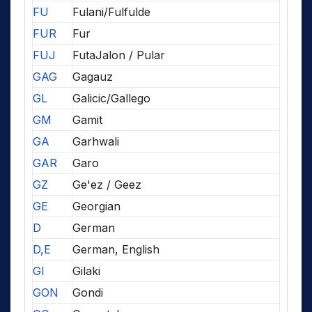
FU
Fulani/Fulfulde
FUR
Fur
FUJ
FutaJalon / Pular
GAG
Gagauz
GL
Galicic/Gallego
GM
Gamit
GA
Garhwali
GAR
Garo
GZ
Ge'ez / Geez
GE
Georgian
D
German
D,E
German, English
GI
Gilaki
GON
Gondi