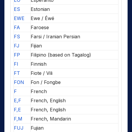
EO
Esperanto
ES
Estonian
EWE
Ewe / Éwé
FA
Faroese
FS
Farsi / Iranian Persian
FJ
Fijian
FP
Filipino (based on Tagalog)
FI
Finnish
FT
Fiote / Vili
FON
Fon / Fongbe
F
French
E,F
French, English
F,E
French, English
F,M
French, Mandarin
FUJ
Fujian