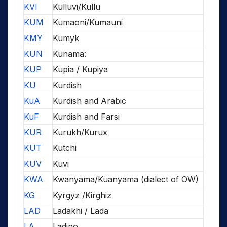
KVI
Kulluvi/Kullu
KUM
Kumaoni/Kumauni
KMY
Kumyk
KUN
Kunama:
KUP
Kupia / Kupiya
KU
Kurdish
KuA
Kurdish and Arabic
KuF
Kurdish and Farsi
KUR
Kurukh/Kurux
KUT
Kutchi
KUV
Kuvi
KWA
Kwanyama/Kuanyama (dialect of OW)
KG
Kyrgyz /Kirghiz
LAD
Ladakhi / Lada
LA
Ladino