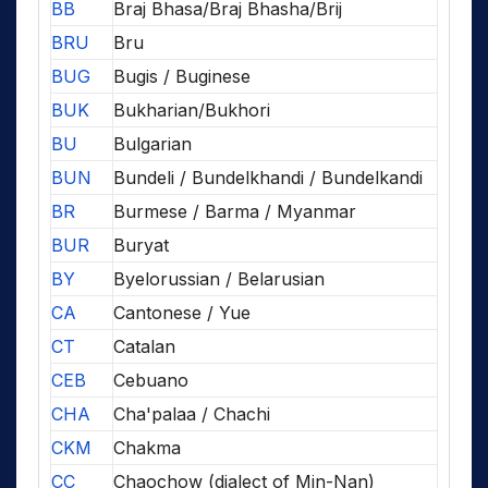
BB
Braj Bhasa/Braj Bhasha/Brij
BRU
Bru
BUG
Bugis / Buginese
BUK
Bukharian/Bukhori
BU
Bulgarian
BUN
Bundeli / Bundelkhandi / Bundelkandi
BR
Burmese / Barma / Myanmar
BUR
Buryat
BY
Byelorussian / Belarusian
CA
Cantonese / Yue
CT
Catalan
CEB
Cebuano
CHA
Cha'palaa / Chachi
CKM
Chakma
CC
Chaochow (dialect of Min-Nan)