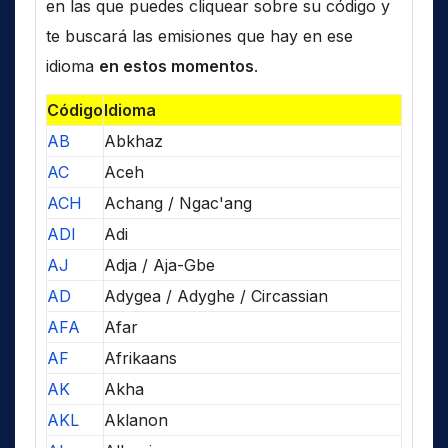
en las que puedes cliquear sobre su código y
te buscará las emisiones que hay en ese
idioma
en estos momentos
.
Código
Idioma
AB
Abkhaz
AC
Aceh
ACH
Achang / Ngac'ang
ADI
Adi
AJ
Adja / Aja-Gbe
AD
Adygea / Adyghe / Circassian
AFA
Afar
AF
Afrikaans
AK
Akha
AKL
Aklanon