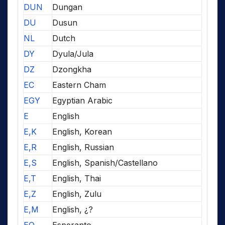
DUN
Dungan
DU
Dusun
NL
Dutch
DY
Dyula/Jula
DZ
Dzongkha
EC
Eastern Cham
EGY
Egyptian Arabic
E
English
E,K
English, Korean
E,R
English, Russian
E,S
English, Spanish/Castellano
E,T
English, Thai
E,Z
English, Zulu
E,M
English, ¿?