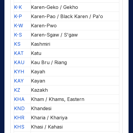
K-K
Karen-Geko / Gekho
K-P
Karen-Pao / Black Karen / Pa'o
K-W
Karen-Pwo
K-S
Karen-Sgaw / S'gaw
KS
Kashmiri
KAT
Katu
KAU
Kau Bru / Riang
KYH
Kayah
KAY
Kayan
KZ
Kazakh
KHA
Kham / Khams, Eastern
KND
Khandesi
KHR
Kharia / Khariya
KHS
Khasi / Kahasi