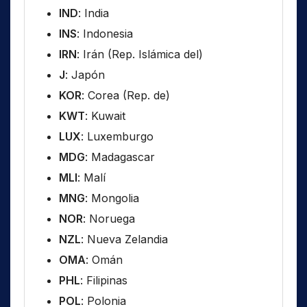
IND
: India
INS
: Indonesia
IRN
: Irán (Rep. Islámica del)
J
: Japón
KOR
: Corea (Rep. de)
KWT
: Kuwait
LUX
: Luxemburgo
MDG
: Madagascar
MLI
: Malí
MNG
: Mongolia
NOR
: Noruega
NZL
: Nueva Zelandia
OMA
: Omán
PHL
: Filipinas
POL
: Polonia