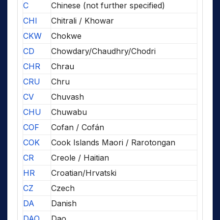
C
Chinese (not further specified)
CHI
Chitrali / Khowar
CKW
Chokwe
CD
Chowdary/Chaudhry/Chodri
CHR
Chrau
CRU
Chru
CV
Chuvash
CHU
Chuwabu
COF
Cofan / Cofán
COK
Cook Islands Maori / Rarotongan
CR
Creole / Haitian
HR
Croatian/Hrvatski
CZ
Czech
DA
Danish
DAO
Dao