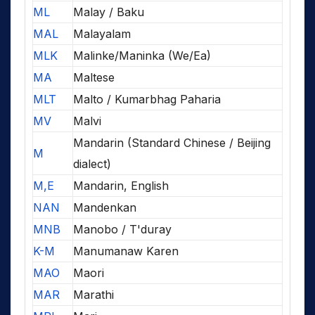
ML
Malay / Baku
MAL
Malayalam
MLK
Malinke/Maninka (We/Ea)
MA
Maltese
MLT
Malto / Kumarbhag Paharia
MV
Malvi
Mandarin (Standard Chinese / Beijing
M
dialect)
M,E
Mandarin, English
NAN
Mandenkan
MNB
Manobo / T'duray
K-M
Manumanaw Karen
MAO
Maori
MAR
Marathi