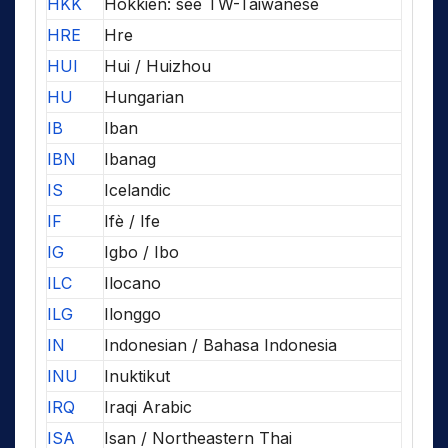
HKK
Hokkien: see TW-Taiwanese
HRE
Hre
HUI
Hui / Huizhou
HU
Hungarian
IB
Iban
IBN
Ibanag
IS
Icelandic
IF
Ifè / Ife
IG
Igbo / Ibo
ILC
Ilocano
ILG
Ilonggo
IN
Indonesian / Bahasa Indonesia
INU
Inuktikut
IRQ
Iraqi Arabic
ISA
Isan / Northeastern Thai