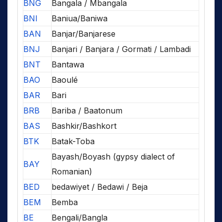
BNG
Bangala / Mbangala
BNI
Baniua/Baniwa
BAN
Banjar/Banjarese
BNJ
Banjari / Banjara / Gormati / Lambadi
BNT
Bantawa
BAO
Baoulé
BAR
Bari
BRB
Bariba / Baatonum
BAS
Bashkir/Bashkort
BTK
Batak-Toba
Bayash/Boyash (gypsy dialect of
BAY
Romanian)
BED
bedawiyet / Bedawi / Beja
BEM
Bemba
BE
Bengali/Bangla