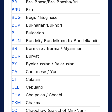
BB
Braj Bhasa/Braj Bhasha/Brij
BRU
Bru
BUG
Bugis / Buginese
BUK
Bukharian/Bukhori
BU
Bulgarian
BUN
Bundeli / Bundelkhandi / Bundelkandi
BR
Burmese / Barma / Myanmar
BUR
Buryat
BY
Byelorussian / Belarusian
CA
Cantonese / Yue
CT
Catalan
CEB
Cebuano
CHA
Cha'palaa / Chachi
CKM
Chakma
CC
Chaochow (dialect of Min-Nan)