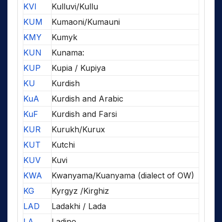
KVI
Kulluvi/Kullu
KUM
Kumaoni/Kumauni
KMY
Kumyk
KUN
Kunama:
KUP
Kupia / Kupiya
KU
Kurdish
KuA
Kurdish and Arabic
KuF
Kurdish and Farsi
KUR
Kurukh/Kurux
KUT
Kutchi
KUV
Kuvi
KWA
Kwanyama/Kuanyama (dialect of OW)
KG
Kyrgyz /Kirghiz
LAD
Ladakhi / Lada
LA
Ladino