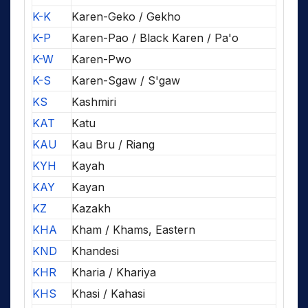
K-K
Karen-Geko / Gekho
K-P
Karen-Pao / Black Karen / Pa'o
K-W
Karen-Pwo
K-S
Karen-Sgaw / S'gaw
KS
Kashmiri
KAT
Katu
KAU
Kau Bru / Riang
KYH
Kayah
KAY
Kayan
KZ
Kazakh
KHA
Kham / Khams, Eastern
KND
Khandesi
KHR
Kharia / Khariya
KHS
Khasi / Kahasi