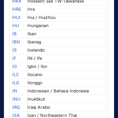
HKK
Hokkien: see TW-Taiwanese
HRE
Hre
HUI
Hui / Huizhou
HU
Hungarian
IB
Iban
IBN
Ibanag
IS
Icelandic
IF
Ifè / Ife
IG
Igbo / Ibo
ILC
Ilocano
ILG
Ilonggo
IN
Indonesian / Bahasa Indonesia
INU
Inuktikut
IRQ
Iraqi Arabic
ISA
Isan / Northeastern Thai