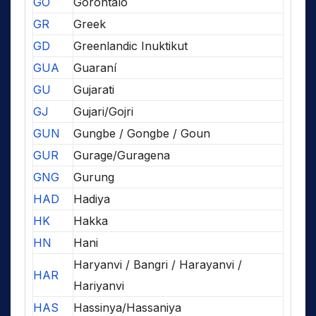
GO
Gorontalo
GR
Greek
GD
Greenlandic Inuktikut
GUA
Guaraní
GU
Gujarati
GJ
Gujari/Gojri
GUN
Gungbe / Gongbe / Goun
GUR
Gurage/Guragena
GNG
Gurung
HAD
Hadiya
HK
Hakka
HN
Hani
Haryanvi / Bangri / Harayanvi /
HAR
Hariyanvi
HAS
Hassinya/Hassaniya