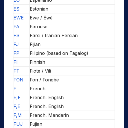
EO
Esperanto
ES
Estonian
EWE
Ewe / Éwé
FA
Faroese
FS
Farsi / Iranian Persian
FJ
Fijian
FP
Filipino (based on Tagalog)
FI
Finnish
FT
Fiote / Vili
FON
Fon / Fongbe
F
French
E,F
French, English
F,E
French, English
F,M
French, Mandarin
FUJ
Fujian