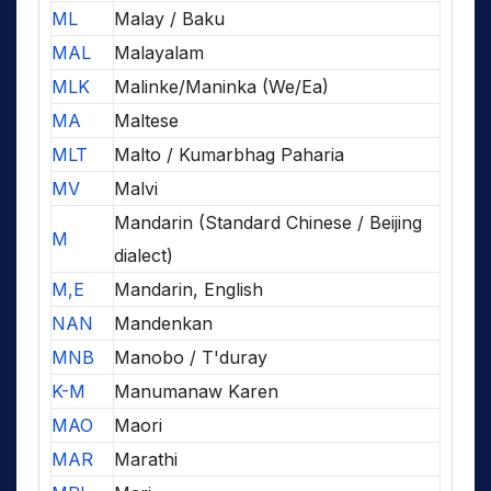
ML
Malay / Baku
MAL
Malayalam
MLK
Malinke/Maninka (We/Ea)
MA
Maltese
MLT
Malto / Kumarbhag Paharia
MV
Malvi
Mandarin (Standard Chinese / Beijing
M
dialect)
M,E
Mandarin, English
NAN
Mandenkan
MNB
Manobo / T'duray
K-M
Manumanaw Karen
MAO
Maori
MAR
Marathi