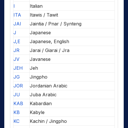
I
Italian
ITA
Itawis / Tawit
JAI
Jaintia / Pnar / Synteng
J
Japanese
J,E
Japanese, English
JR
Jarai / Giarai / Jra
JV
Javanese
JEH
Jeh
JG
Jingpho
JOR
Jordanian Arabic
JU
Juba Arabic
KAB
Kabardian
KB
Kabyle
KC
Kachin / Jingpho