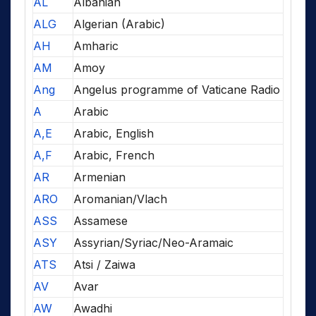
AL
Albanian
ALG
Algerian (Arabic)
AH
Amharic
AM
Amoy
Ang
Angelus programme of Vaticane Radio
A
Arabic
A,E
Arabic, English
A,F
Arabic, French
AR
Armenian
ARO
Aromanian/Vlach
ASS
Assamese
ASY
Assyrian/Syriac/Neo-Aramaic
ATS
Atsi / Zaiwa
AV
Avar
AW
Awadhi