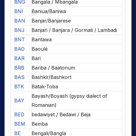
BNG
Bangala / Mbangala
BNI
Baniua/Baniwa
BAN
Banjar/Banjarese
BNJ
Banjari / Banjara / Gormati / Lambadi
BNT
Bantawa
BAO
Baoulé
BAR
Bari
BRB
Bariba / Baatonum
BAS
Bashkir/Bashkort
BTK
Batak-Toba
Bayash/Boyash (gypsy dialect of
BAY
Romanian)
BED
bedawiyet / Bedawi / Beja
BEM
Bemba
BE
Bengali/Bangla