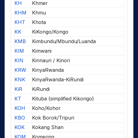
KH
Khmer
KHM
Khmu
KHT
Khota
KK
KiKongo/Kongo
KMB
Kimbundu/Mbundu/Luanda
KIM
Kimwani
KIN
Kinnauri / Kinori
KRW
KinyaRwanda
KNK
KinyaRwanda-KiRundi
KiR
KiRundi
KT
Kituba (simplified Kikongo)
KOH
Koho/Kohor
KBO
Kok Borok/Tripuri
KOK
Kokang Shan
KOM
Komering