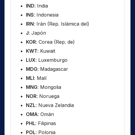
IND
: India
INS
: Indonesia
IRN
: Irán (Rep. Islámica del)
J
: Japón
KOR
: Corea (Rep. de)
KWT
: Kuwait
LUX
: Luxemburgo
MDG
: Madagascar
MLI
: Malí
MNG
: Mongolia
NOR
: Noruega
NZL
: Nueva Zelandia
OMA
: Omán
PHL
: Filipinas
POL
: Polonia