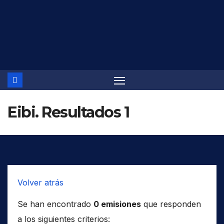
Saltar
al
contenido
Eibi. Resultados 1
Volver atrás
Se han encontrado
0 emisiones
que responden
a los siguientes criterios: