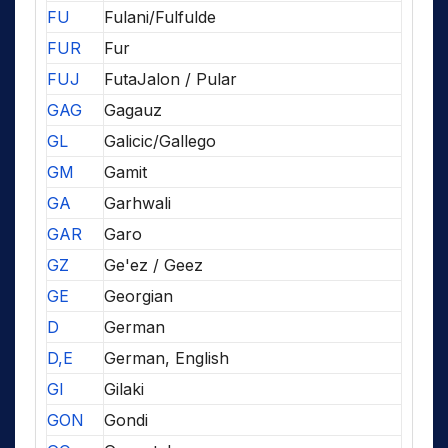
FU
Fulani/Fulfulde
FUR
Fur
FUJ
FutaJalon / Pular
GAG
Gagauz
GL
Galicic/Gallego
GM
Gamit
GA
Garhwali
GAR
Garo
GZ
Ge'ez / Geez
GE
Georgian
D
German
D,E
German, English
GI
Gilaki
GON
Gondi