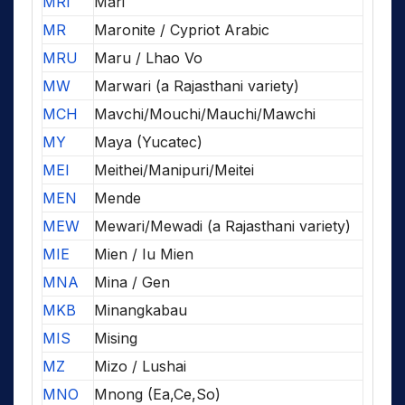
MRI
Mari
MR
Maronite / Cypriot Arabic
MRU
Maru / Lhao Vo
MW
Marwari (a Rajasthani variety)
MCH
Mavchi/Mouchi/Mauchi/Mawchi
MY
Maya (Yucatec)
MEI
Meithei/Manipuri/Meitei
MEN
Mende
MEW
Mewari/Mewadi (a Rajasthani variety)
MIE
Mien / Iu Mien
MNA
Mina / Gen
MKB
Minangkabau
MIS
Mising
MZ
Mizo / Lushai
MNO
Mnong (Ea,Ce,So)