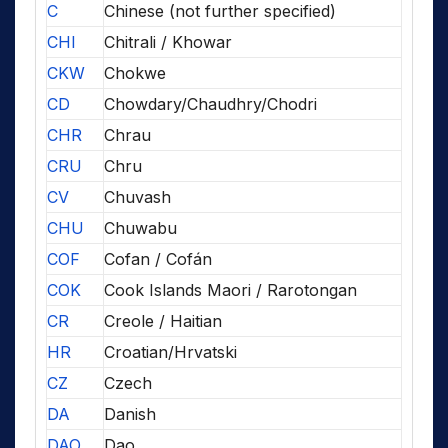
C
Chinese (not further specified)
CHI
Chitrali / Khowar
CKW
Chokwe
CD
Chowdary/Chaudhry/Chodri
CHR
Chrau
CRU
Chru
CV
Chuvash
CHU
Chuwabu
COF
Cofan / Cofán
COK
Cook Islands Maori / Rarotongan
CR
Creole / Haitian
HR
Croatian/Hrvatski
CZ
Czech
DA
Danish
DAO
Dao