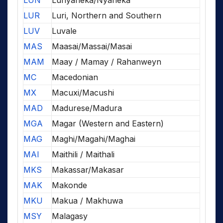
LUN
Lunyaneka/Nyaneka
LUR
Luri, Northern and Southern
LUV
Luvale
MAS
Maasai/Massai/Masai
MAM
Maay / Mamay / Rahanweyn
MC
Macedonian
MX
Macuxi/Macushi
MAD
Madurese/Madura
MGA
Magar (Western and Eastern)
MAG
Maghi/Magahi/Maghai
MAI
Maithili / Maithali
MKS
Makassar/Makasar
MAK
Makonde
MKU
Makua / Makhuwa
MSY
Malagasy