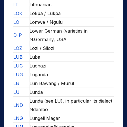
LT
Lithuanian
LOK
Lokpa / Lukpa
LO
Lomwe / Ngulu
Lower German (varieties in
D-P
N.Germany, USA
LOZ
Lozi / Silozi
LUB
Luba
LUC
Luchazi
LUG
Luganda
LB
Lun Bawang / Murut
LU
Lunda
Lunda (see LU), in particular its dialect
LND
Ndembo
LNG
Lungeli Magar