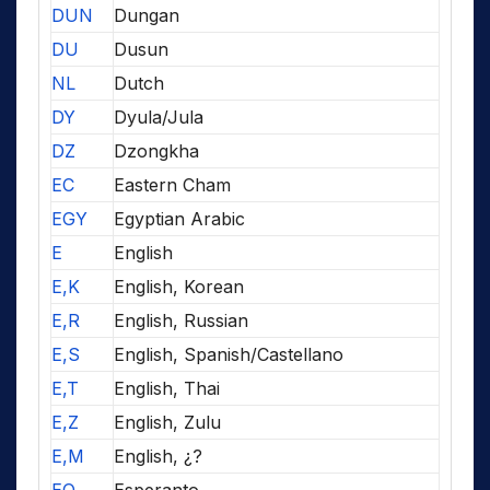
DUN
Dungan
DU
Dusun
NL
Dutch
DY
Dyula/Jula
DZ
Dzongkha
EC
Eastern Cham
EGY
Egyptian Arabic
E
English
E,K
English, Korean
E,R
English, Russian
E,S
English, Spanish/Castellano
E,T
English, Thai
E,Z
English, Zulu
E,M
English, ¿?