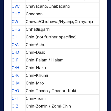
CVC
Chavacano/Chabacano
CHE
Chechen
CW
Chewa/Chichewa/Nyanja/Chinyanja
CHG
Chhattisgarhi
CH
Chin (not further specified)
C-A
Chin-Asho
C-D
Chin-Daai:
C-F
Chin-Falam / Halam
C-H
Chin-Haka
C-K
Chin-Khumi
C-M
Chin-Mro
C-O
Chin-Thado / Thadou-Kuki
C-T
Chin-Tidim
C-Z
Chin-Zomin / Zomi-Chin