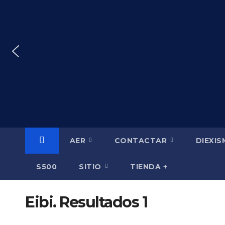
Saltar
al
contenido
AER
CONTACTAR
DIEXI
S500
SITIO
TIENDA +
Eibi. Resultados 1