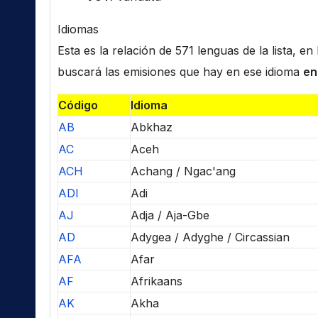
Idiomas
Esta es la relación de 571 lenguas de la lista, e
buscará las emisiones que hay en ese idioma
en
Código
Idioma
AB
Abkhaz
AC
Aceh
ACH
Achang / Ngac'ang
ADI
Adi
AJ
Adja / Aja-Gbe
AD
Adygea / Adyghe / Circassian
AFA
Afar
AF
Afrikaans
AK
Akha