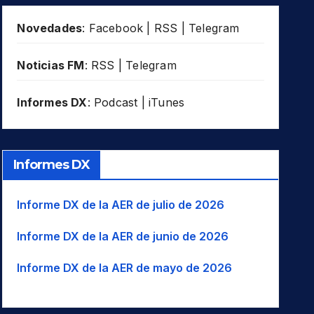
Novedades
:
Facebook
|
RSS
|
Telegram
Noticias FM
:
RSS
|
Telegram
Informes DX
:
Podcast
|
iTunes
Informes DX
Informe DX de la AER de julio de 2026
Informe DX de la AER de junio de 2026
Informe DX de la AER de mayo de 2026