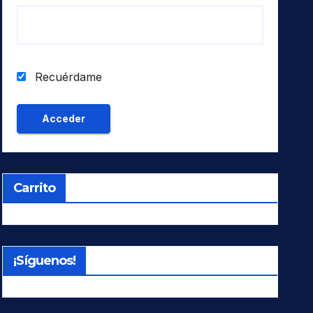
Recuérdame
Carrito
¡Síguenos!