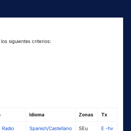
os siguientes criterios:
a
Idioma
Zonas
Tx
a Radio
Spanish/Castellano
SEu
E -hv