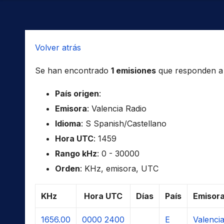
Volver atrás
Se han encontrado
1 emisiones
que responden a l
País origen
:
Emisora
: Valencia Radio
Idioma
: S Spanish/Castellano
Hora UTC
: 1459
Rango kHz
: 0 - 30000
Orden
: KHz, emisora, UTC
KHz
Hora UTC
Días
País
Emisor
1656.00
0000
2400
E
Valenci