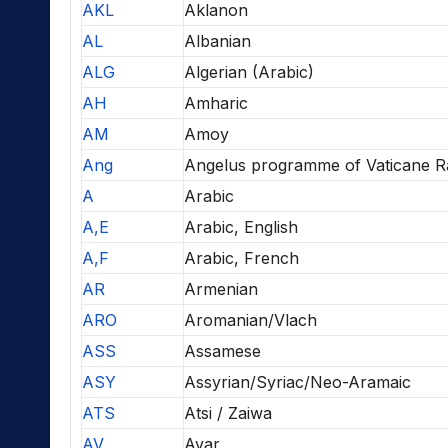
AKL
Aklanon
AL
Albanian
ALG
Algerian (Arabic)
AH
Amharic
AM
Amoy
Ang
Angelus programme of Vaticane R
A
Arabic
A,E
Arabic, English
A,F
Arabic, French
AR
Armenian
ARO
Aromanian/Vlach
ASS
Assamese
ASY
Assyrian/Syriac/Neo-Aramaic
ATS
Atsi / Zaiwa
AV
Avar