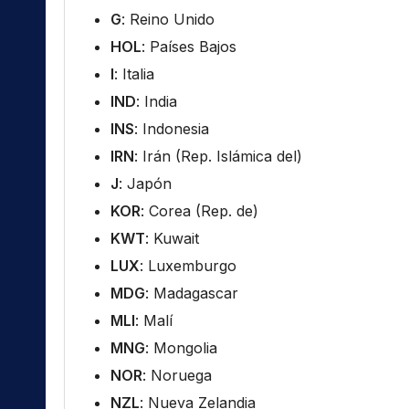
G
: Reino Unido
HOL
: Países Bajos
I
: Italia
IND
: India
INS
: Indonesia
IRN
: Irán (Rep. Islámica del)
J
: Japón
KOR
: Corea (Rep. de)
KWT
: Kuwait
LUX
: Luxemburgo
MDG
: Madagascar
MLI
: Malí
MNG
: Mongolia
NOR
: Noruega
NZL
: Nueva Zelandia