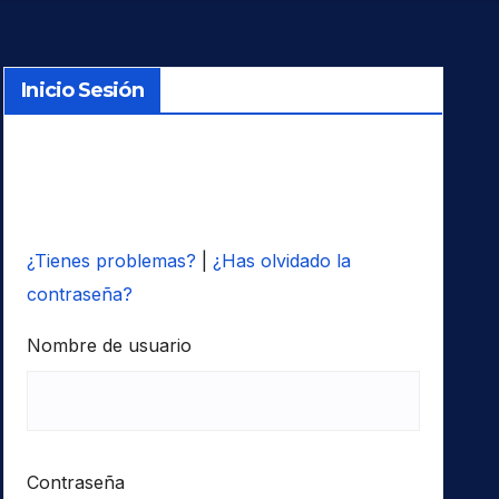
Inicio Sesión
¿Tienes problemas?
|
¿Has olvidado la
contraseña?
Nombre de usuario
Contraseña