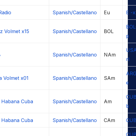
Radio
Spanish/Castellano
Eu
E -x
BOL
z Volmet x15
Spanish/Castellano
BOL
p
USA
B
Spanish/Castellano
NAm
rl
ARG
a Volmet x01
Spanish/Castellano
SAm
e
CUB
o Habana Cuba
Spanish/Castellano
Am
b
o Habana Cuba
Spanish/Castellano
CAm
CU
CUB