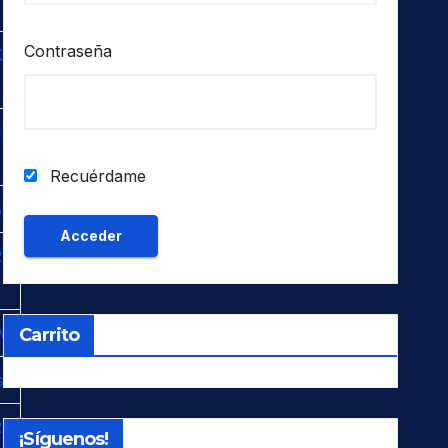
Contraseña
-
-
Recuérdame
B
-
v
Carrito
s
-
¡Síguenos!