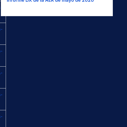
-
-
-
-
-
-