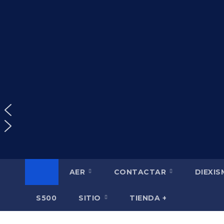
Saltar
al
contenido
AER
CONTACTAR
DIEXI
S500
SITIO
TIENDA +