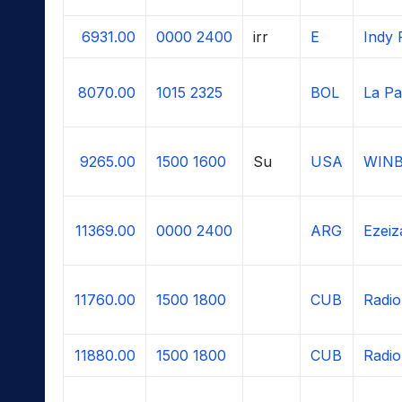
6931.00
0000
2400
irr
E
Indy 
8070.00
1015
2325
BOL
La Pa
9265.00
1500
1600
Su
USA
WIN
11369.00
0000
2400
ARG
Ezeiz
11760.00
1500
1800
CUB
Radi
11880.00
1500
1800
CUB
Radi