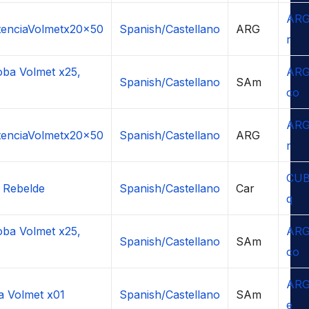
ARG
tenciaVolmetx20x50
Spanish/Castellano
ARG
r
ba Volmet x25,
ARG
Spanish/Castellano
SAm
co
ARG
tenciaVolmetx20x50
Spanish/Castellano
ARG
r
CUB
 Rebelde
Spanish/Castellano
Car
q
ba Volmet x25,
ARG
Spanish/Castellano
SAm
co
ARG
a Volmet x01
Spanish/Castellano
SAm
e