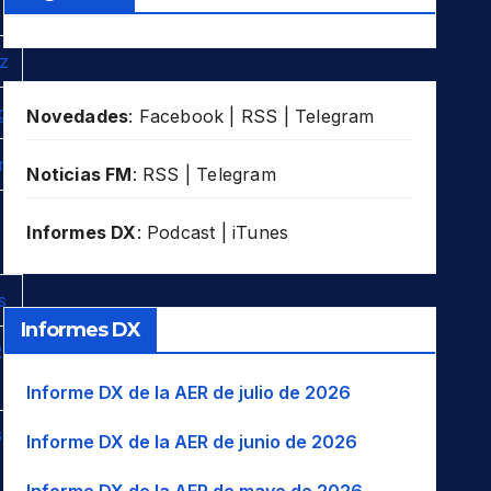
z
g
Novedades
:
Facebook
|
RSS
|
Telegram
r
Noticias FM
:
RSS
|
Telegram
Informes DX
:
Podcast
|
iTunes
s
Informes DX
-
Informe DX de la AER de julio de 2026
-
Informe DX de la AER de junio de 2026
Informe DX de la AER de mayo de 2026