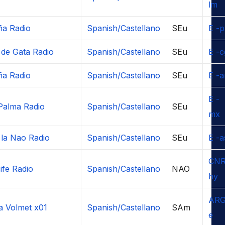
lm
ña Radio
Spanish/Castellano
SEu
E -p
de Gata Radio
Spanish/Castellano
SEu
E -c
ña Radio
Spanish/Castellano
SEu
E -a
E -
Palma Radio
Spanish/Castellano
SEu
mx
la Nao Radio
Spanish/Castellano
SEu
E -a
CNR
ife Radio
Spanish/Castellano
NAO
hy
ARG
a Volmet x01
Spanish/Castellano
SAm
e