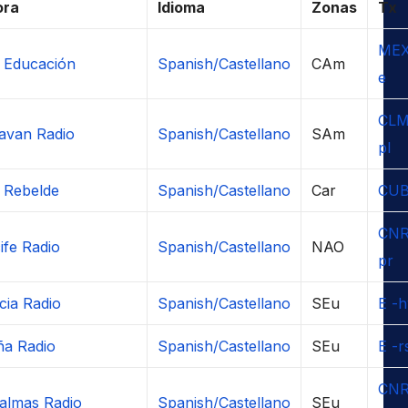
ora
Idioma
Zonas
Tx
MEX
 Educación
Spanish/Castellano
CAm
e
CLM
avan Radio
Spanish/Castellano
SAm
pl
 Rebelde
Spanish/Castellano
Car
CU
CNR
ife Radio
Spanish/Castellano
NAO
pr
cia Radio
Spanish/Castellano
SEu
E -h
ña Radio
Spanish/Castellano
SEu
E -r
CNR
almas Radio
Spanish/Castellano
SEu