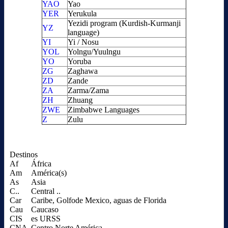
YAO
Yao
YER
Yerukula
Yezidi program (Kurdish-Kurmanji
YZ
language)
YI
Yi / Nosu
YOL
Yolngu/Yuulngu
YO
Yoruba
ZG
Zaghawa
ZD
Zande
ZA
Zarma/Zama
ZH
Zhuang
ZWE
Zimbabwe Languages
Z
Zulu
Destinos
Af
África
Am
América(s)
As
Asia
C..
Central ..
Car
Caribe, Golfode Mexico, aguas de Florida
Cau
Caucaso
CIS
es URSS
CNA
Centro Norte América