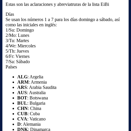
Estas son las aclaraciones y abreviatruras de la lista EiBi
Días
Se usan los números 1 a 7 para los días domingo a sábado, así
como las iniciales en inglés:
1/Su: Domingo
2/Mo: Lunes
3/Tu: Martes
4/We: Miercoles
5/Th: Jueves
6/Fr: Viernes
7/Sa: Sábado
Países
ALG
: Argelia
ARM
: Armenia
ARS
: Arabia Saudita
AUS
: Australia
BOT
: Botswana
BUL
: Bulgaria
CHN
: China
CUB
: Cuba
CVA
: Vaticano
D
: Alemania
DNK
: Dinamarca