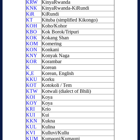
KRW
KinyaRwanda
KNK
KinyaRwanda-KiRundi
KiR
KiRundi
KT
Kituba (simplified Kikongo)
KOH
Koho/Kohor
KBO
Kok Borok/Tripuri
KOK
Kokang Shan
KOM
Komering
KON
Konkani
KNY
Konyak Naga
KOR
Korambar
K
Korean
K,E
Korean, English
KKU
Korku
KOT
Kotokoli / Tem
KTW
Kotwali (dialect of Bhili)
KOI
Koya
KOY
Koya
KRI
Krio
KUI
Kui
KKN
Kukna
KUL
Kulina
KVI
Kulluvi/Kullu
KUM
Kumaoni/Kumauni