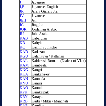
J
Japanese
J,E
Japanese, English
JR
Jarai / Giarai / Jra
JV
Javanese
JEH
Jeh
JG
Jingpho
JOR
Jordanian Arabic
JU
Juba Arabic
KAB
Kabardian
KB
Kabyle
KC
Kachin / Jingpho
KAD
Kadazan
KGU
Kalanguya / Kallahan
KAL
Kalderash Romani (Dialect of Vlax)
KAM
Kambaata
KNG
Kangri
KKA
Kankana-ey
KAN
Kannada
KNU
Kanuri
KAO
Kaonde
KPK
Karakalpak
KRY
Karay-a
KRB
Karbi / Mikir / Manchati
KAR
Karelian