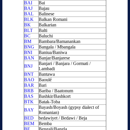
BAI
Bai
BAJ
Bajau
BAL
Balinese
BLK
Balkan Romani
BK
Balkarian
BLT
Balti
BC
Baluchi
BM
Bambara/Bamanankan
BNG
Bangala / Mbangala
BNI
Baniua/Baniwa
BAN
Banjar/Banjarese
Banjari / Banjara / Gormati /
BNJ
Lambadi
BNT
Bantawa
BAO
Baoulé
BAR
Bari
BRB
Bariba / Baatonum
BAS
Bashkir/Bashkort
BTK
Batak-Toba
Bayash/Boyash (gypsy dialect of
BAY
Romanian)
BED
bedawiyet / Bedawi / Beja
BEM
Bemba
BE
Bengali/Bangla