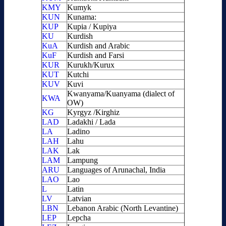
KMY
Kumyk
KUN
Kunama:
KUP
Kupia / Kupiya
KU
Kurdish
KuA
Kurdish and Arabic
KuF
Kurdish and Farsi
KUR
Kurukh/Kurux
KUT
Kutchi
KUV
Kuvi
Kwanyama/Kuanyama (dialect of
KWA
OW)
KG
Kyrgyz /Kirghiz
LAD
Ladakhi / Lada
LA
Ladino
LAH
Lahu
LAK
Lak
LAM
Lampung
ARU
Languages of Arunachal, India
LAO
Lao
L
Latin
LV
Latvian
LBN
Lebanon Arabic (North Levantine)
LEP
Lepcha