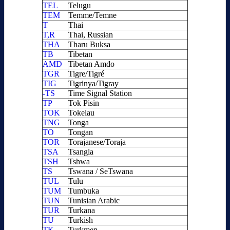
TEL
Telugu
TEM
Temme/Temne
T
Thai
T,R
Thai, Russian
THA
Tharu Buksa
TB
Tibetan
AMD
Tibetan Amdo
TGR
Tigre/Tigré
TIG
Tigrinya/Tigray
-TS
Time Signal Station
TP
Tok Pisin
TOK
Tokelau
TNG
Tonga
TO
Tongan
TOR
Torajanese/Toraja
TSA
Tsangla
TSH
Tshwa
TS
Tswana / SeTswana
TUL
Tulu
TUM
Tumbuka
TUN
Tunisian Arabic
TUR
Turkana
TU
Turkish
TK
Turkmen