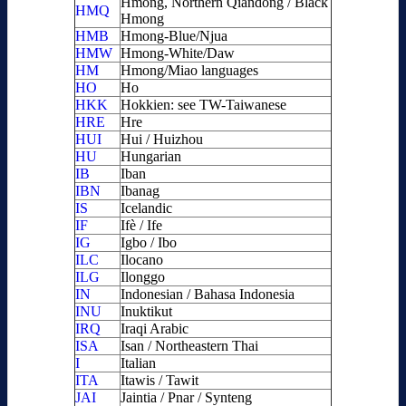
Hmong, Northern Qiandong / Black
HMQ
Hmong
HMB
Hmong-Blue/Njua
HMW
Hmong-White/Daw
HM
Hmong/Miao languages
HO
Ho
HKK
Hokkien: see TW-Taiwanese
HRE
Hre
HUI
Hui / Huizhou
HU
Hungarian
IB
Iban
IBN
Ibanag
IS
Icelandic
IF
Ifè / Ife
IG
Igbo / Ibo
ILC
Ilocano
ILG
Ilonggo
IN
Indonesian / Bahasa Indonesia
INU
Inuktikut
IRQ
Iraqi Arabic
ISA
Isan / Northeastern Thai
I
Italian
ITA
Itawis / Tawit
JAI
Jaintia / Pnar / Synteng