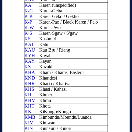
KA
Karen (unspecified)
K-G
Karen-Geba
K-K
Karen-Geko / Gekho
K-P
Karen-Pao / Black Karen / Pa'o
K-W
Karen-Pwo
K-S
Karen-Sgaw / S'gaw
KS
Kashmiri
KAT
Katu
KAU
Kau Bru / Riang
KYH
Kayah
KAY
Kayan
KZ
Kazakh
KHA
Kham / Khams, Eastern
KND
Khandesi
KHR
Kharia / Khariya
KHS
Khasi / Kahasi
KH
Khmer
KHM
Khmu
KHT
Khota
KK
KiKongo/Kongo
KMB
Kimbundu/Mbundu/Luanda
KIM
Kimwani
KIN
Kinnauri / Kinori