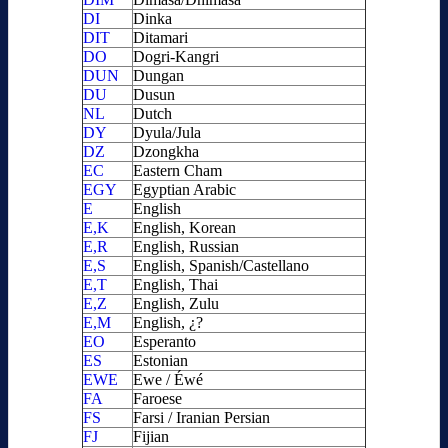
DI
Dinka
DIT
Ditamari
DO
Dogri-Kangri
DUN
Dungan
DU
Dusun
NL
Dutch
DY
Dyula/Jula
DZ
Dzongkha
EC
Eastern Cham
EGY
Egyptian Arabic
E
English
E,K
English, Korean
E,R
English, Russian
E,S
English, Spanish/Castellano
E,T
English, Thai
E,Z
English, Zulu
E,M
English, ¿?
EO
Esperanto
ES
Estonian
EWE
Ewe / Éwé
FA
Faroese
FS
Farsi / Iranian Persian
FJ
Fijian