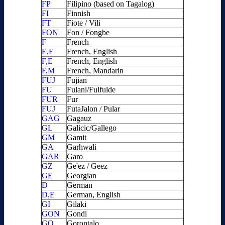
FP
Filipino (based on Tagalog)
FI
Finnish
FT
Fiote / Vili
FON
Fon / Fongbe
F
French
E,F
French, English
F,E
French, English
F,M
French, Mandarin
FUJ
Fujian
FU
Fulani/Fulfulde
FUR
Fur
FUJ
FutaJalon / Pular
GAG
Gagauz
GL
Galicic/Gallego
GM
Gamit
GA
Garhwali
GAR
Garo
GZ
Ge'ez / Geez
GE
Georgian
D
German
D,E
German, English
GI
Gilaki
GON
Gondi
GO
Gorontalo