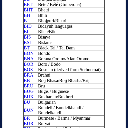
BET
Bete / Bété (Guiberoua)
BHT
Bhatri
BH
Bhili
BJ
Bhojpuri/Bihari
BID
Bidayuh languages
BI
Bilen/Bile
BIS
Bisaya
BSL
Bislama
BT
Black Tai / Tai Dam
BON
Bondo
BNA
Borana Oromo/Afan Oromo
BOR
Boro / Bodo
BOS
Bosnian (derived from Serbocroat)
BRA
Brahui
BB
Braj Bhasa/Braj Bhasha/Brij
BRU
Bru
BUG
Bugis / Buginese
BUK
Bukharian/Bukhori
BU
Bulgarian
Bundeli / Bundelkhandi /
BUN
Bundelkandi
BR
Burmese / Barma / Myanmar
BUR
Buryat