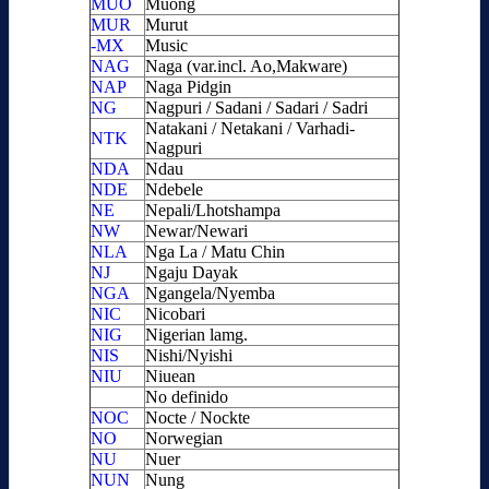
MUO
Muong
MUR
Murut
-MX
Music
NAG
Naga (var.incl. Ao,Makware)
NAP
Naga Pidgin
NG
Nagpuri / Sadani / Sadari / Sadri
Natakani / Netakani / Varhadi-
NTK
Nagpuri
NDA
Ndau
NDE
Ndebele
NE
Nepali/Lhotshampa
NW
Newar/Newari
NLA
Nga La / Matu Chin
NJ
Ngaju Dayak
NGA
Ngangela/Nyemba
NIC
Nicobari
NIG
Nigerian lamg.
NIS
Nishi/Nyishi
NIU
Niuean
No definido
NOC
Nocte / Nockte
NO
Norwegian
NU
Nuer
NUN
Nung