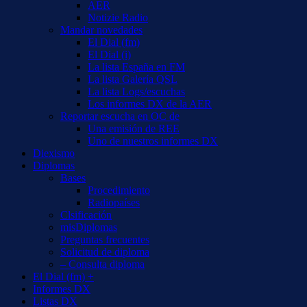
AER
Notizie Radio
Mandar novedades
El Dial (fm)
El Dial (i)
La lista España en FM
La lista Galería QSL
La lista Logs/escuchas
Los informes DX de la AER
Reportar escucha en OC de
Una emisión de REE
Uno de nuestros informes DX
Diexismo
Diplomas
Bases
Procedimiento
Radiopaíses
Clsificación
misDiplomas
Preguntas frecuentes
Solicitud de diploma
– Consulta diploma
El Dial (fm) +
Informes DX
Listas DX