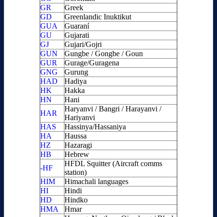
GR
Greek
GD
Greenlandic Inuktikut
GUA
Guaraní
GU
Gujarati
GJ
Gujari/Gojri
GUN
Gungbe / Gongbe / Goun
GUR
Gurage/Guragena
GNG
Gurung
HAD
Hadiya
HK
Hakka
HN
Hani
Haryanvi / Bangri / Harayanvi /
HAR
Hariyanvi
HAS
Hassinya/Hassaniya
HA
Haussa
HZ
Hazaragi
HB
Hebrew
HFDL Squitter (Aircraft comms
-HF
station)
HIM
Himachali languages
HI
Hindi
HD
Hindko
HMA
Hmar