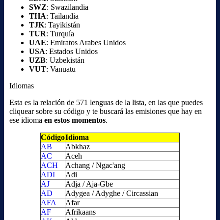
SWZ
: Swazilandia
THA
: Tailandia
TJK
: Tayikistán
TUR
: Turquía
UAE
: Emiratos Arabes Unidos
USA
: Estados Unidos
UZB
: Uzbekistán
VUT
: Vanuatu
Idiomas
Esta es la relación de 571 lenguas de la lista, en las que puedes
cliquear sobre su código y te buscará las emisiones que hay en
ese idioma
en estos momentos
.
Código
Idioma
AB
Abkhaz
AC
Aceh
ACH
Achang / Ngac'ang
ADI
Adi
AJ
Adja / Aja-Gbe
AD
Adygea / Adyghe / Circassian
AFA
Afar
AF
Afrikaans