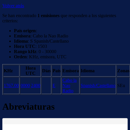
Volver atrás
Se han encontrado
1 emisiones
que responden a los siguientes
criterios:
País origen
:
Emisora
: Cabo la Nao Radio
Idioma
: S Spanish/Castellano
Hora UTC
: 1503
Rango kHz
: 0 - 30000
Orden
: KHz, emisora, UTC
Hora
KHz
Días
País
Emisora
Idioma
Zonas
UTC
Cabo la
1767.00
0000
2400
E
Nao
Spanish/Castellano
SEu
Radio
Abreviaturas