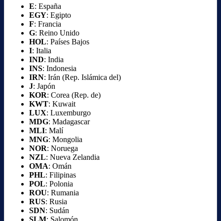
E
: España
EGY
: Egipto
F
: Francia
G
: Reino Unido
HOL
: Países Bajos
I
: Italia
IND
: India
INS
: Indonesia
IRN
: Irán (Rep. Islámica del)
J
: Japón
KOR
: Corea (Rep. de)
KWT
: Kuwait
LUX
: Luxemburgo
MDG
: Madagascar
MLI
: Malí
MNG
: Mongolia
NOR
: Noruega
NZL
: Nueva Zelandia
OMA
: Omán
PHL
: Filipinas
POL
: Polonia
ROU
: Rumania
RUS
: Rusia
SDN
: Sudán
SLM
: Salomón