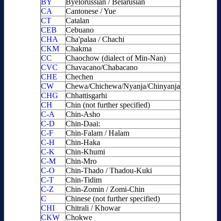
BY
Byelorussian / Belarusian
CA
Cantonese / Yue
CT
Catalan
CEB
Cebuano
CHA
Cha'palaa / Chachi
CKM
Chakma
CC
Chaochow (dialect of Min-Nan)
CVC
Chavacano/Chabacano
CHE
Chechen
CW
Chewa/Chichewa/Nyanja/Chinyanja
CHG
Chhattisgarhi
CH
Chin (not further specified)
C-A
Chin-Asho
C-D
Chin-Daai:
C-F
Chin-Falam / Halam
C-H
Chin-Haka
C-K
Chin-Khumi
C-M
Chin-Mro
C-O
Chin-Thado / Thadou-Kuki
C-T
Chin-Tidim
C-Z
Chin-Zomin / Zomi-Chin
C
Chinese (not further specified)
CHI
Chitrali / Khowar
CKW
Chokwe