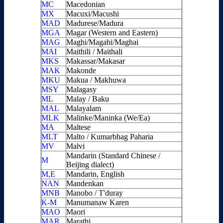
MC
Macedonian
MX
Macuxi/Macushi
MAD
Madurese/Madura
MGA
Magar (Western and Eastern)
MAG
Maghi/Magahi/Maghai
MAI
Maithili / Maithali
MKS
Makassar/Makasar
MAK
Makonde
MKU
Makua / Makhuwa
MSY
Malagasy
ML
Malay / Baku
MAL
Malayalam
MLK
Malinke/Maninka (We/Ea)
MA
Maltese
MLT
Malto / Kumarbhag Paharia
MV
Malvi
Mandarin (Standard Chinese /
M
Beijing dialect)
M,E
Mandarin, English
NAN
Mandenkan
MNB
Manobo / T'duray
K-M
Manumanaw Karen
MAO
Maori
MAR
Marathi