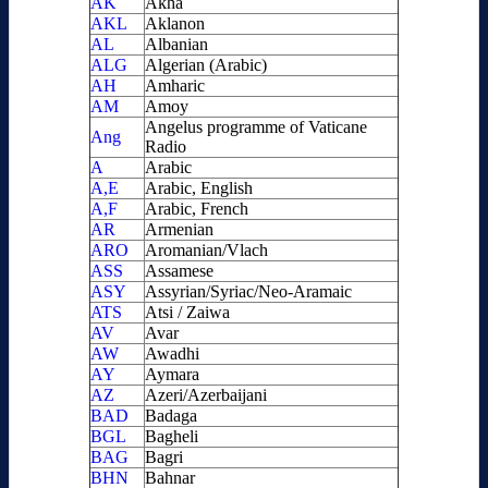
AK
Akha
AKL
Aklanon
AL
Albanian
ALG
Algerian (Arabic)
AH
Amharic
AM
Amoy
Angelus programme of Vaticane
Ang
Radio
A
Arabic
A,E
Arabic, English
A,F
Arabic, French
AR
Armenian
ARO
Aromanian/Vlach
ASS
Assamese
ASY
Assyrian/Syriac/Neo-Aramaic
ATS
Atsi / Zaiwa
AV
Avar
AW
Awadhi
AY
Aymara
AZ
Azeri/Azerbaijani
BAD
Badaga
BGL
Bagheli
BAG
Bagri
BHN
Bahnar