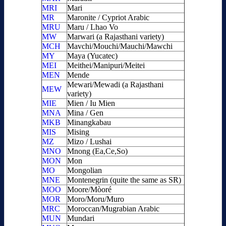
MRI
Mari
MR
Maronite / Cypriot Arabic
MRU
Maru / Lhao Vo
MW
Marwari (a Rajasthani variety)
MCH
Mavchi/Mouchi/Mauchi/Mawchi
MY
Maya (Yucatec)
MEI
Meithei/Manipuri/Meitei
MEN
Mende
Mewari/Mewadi (a Rajasthani
MEW
variety)
MIE
Mien / Iu Mien
MNA
Mina / Gen
MKB
Minangkabau
MIS
Mising
MZ
Mizo / Lushai
MNO
Mnong (Ea,Ce,So)
MON
Mon
MO
Mongolian
MNE
Montenegrin (quite the same as SR)
MOO
Moore/Mòoré
MOR
Moro/Moru/Muro
MRC
Moroccan/Mugrabian Arabic
MUN
Mundari