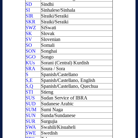
SD
Sindhi
SI
Sinhalese/Sinhala
SIR
Siraiki/Seraiki
SKR
Siraiki/Seraiki
SWZ
SiSwati
SK
Slovak
SV
Slovenian
SO
Somali
SON
Songhai
SGO
Songo
KUs
Sorani (Central) Kurdish
SRA
Soura / Sora
S
Spanish/Castellano
S,E
Spanish/Castellano, English
S,Q
Spanish/Castellano, Quechua
STI
Stieng
SUS
Sudan Service of IBRA
SUD
Sudanese Arabic
SUM
Sumi Naga
SUN
Sunda/Sundanese
SUR
Surgujia
SWA
Swahili/Kisuaheli
SWE
Swedish