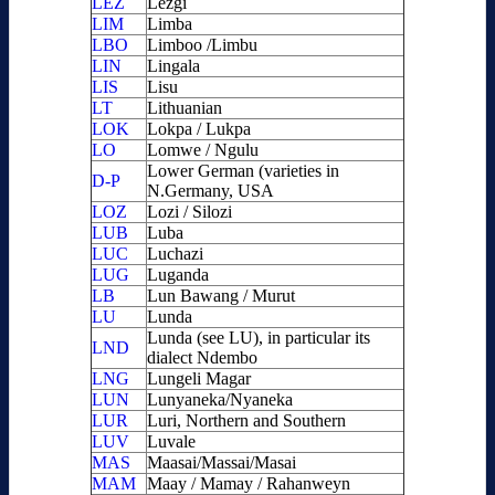
LEZ
Lezgi
LIM
Limba
LBO
Limboo /Limbu
LIN
Lingala
LIS
Lisu
LT
Lithuanian
LOK
Lokpa / Lukpa
LO
Lomwe / Ngulu
Lower German (varieties in
D-P
N.Germany, USA
LOZ
Lozi / Silozi
LUB
Luba
LUC
Luchazi
LUG
Luganda
LB
Lun Bawang / Murut
LU
Lunda
Lunda (see LU), in particular its
LND
dialect Ndembo
LNG
Lungeli Magar
LUN
Lunyaneka/Nyaneka
LUR
Luri, Northern and Southern
LUV
Luvale
MAS
Maasai/Massai/Masai
MAM
Maay / Mamay / Rahanweyn