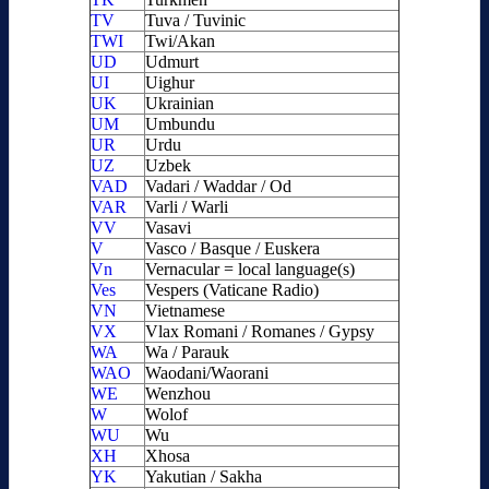
TV
Tuva / Tuvinic
TWI
Twi/Akan
UD
Udmurt
UI
Uighur
UK
Ukrainian
UM
Umbundu
UR
Urdu
UZ
Uzbek
VAD
Vadari / Waddar / Od
VAR
Varli / Warli
VV
Vasavi
V
Vasco / Basque / Euskera
Vn
Vernacular = local language(s)
Ves
Vespers (Vaticane Radio)
VN
Vietnamese
VX
Vlax Romani / Romanes / Gypsy
WA
Wa / Parauk
WAO
Waodani/Waorani
WE
Wenzhou
W
Wolof
WU
Wu
XH
Xhosa
YK
Yakutian / Sakha