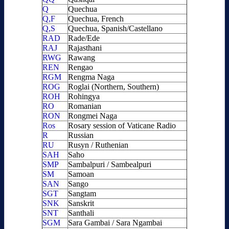
Q
Quechua
Q,F
Quechua, French
Q,S
Quechua, Spanish/Castellano
RAD
Rade/Ede
RAJ
Rajasthani
RWG
Rawang
REN
Rengao
RGM
Rengma Naga
ROG
Roglai (Northern, Southern)
ROH
Rohingya
RO
Romanian
RON
Rongmei Naga
Ros
Rosary session of Vaticane Radio
R
Russian
RU
Rusyn / Ruthenian
SAH
Saho
SMP
Sambalpuri / Sambealpuri
SM
Samoan
SAN
Sango
SGT
Sangtam
SNK
Sanskrit
SNT
Santhali
SGM
Sara Gambai / Sara Ngambai