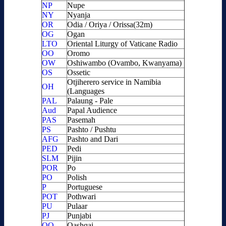
NP
Nupe
NY
Nyanja
OR
Odia / Oriya / Orissa(32m)
OG
Ogan
LTO
Oriental Liturgy of Vaticane Radio
OO
Oromo
OW
Oshiwambo (Ovambo, Kwanyama)
OS
Ossetic
Otjiherero service in Namibia
OH
(Languages
PAL
Palaung - Pale
Aud
Papal Audience
PAS
Pasemah
PS
Pashto / Pushtu
AFG
Pashto and Dari
PED
Pedi
SLM
Pijin
POR
Po
PO
Polish
P
Portuguese
POT
Pothwari
PU
Pulaar
PJ
Punjabi
QQ
Qashqai