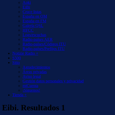
Aoki
EiBi
Cruce listas
España en OM
España en FM
Galería QSL
HFCC
Logs/escuchas
Radio-países AER
Radio-países/Códigos ITU
Radio-países/Prefijos ITU
Notizie Radio +
S500
Sitio
Agradecimientos
Áreas privadas
Aviso legal
Gestión datos personales y privacidad
miCuenta
¡Síguenos!
Tienda +
Eibi. Resultados 1