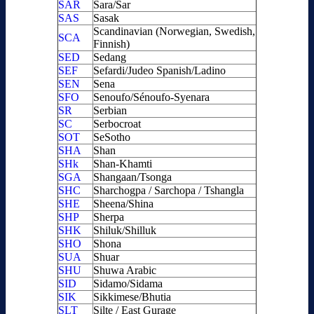
SAR
Sara/Sar
SAS
Sasak
Scandinavian (Norwegian, Swedish,
SCA
Finnish)
SED
Sedang
SEF
Sefardi/Judeo Spanish/Ladino
SEN
Sena
SFO
Senoufo/Sénoufo-Syenara
SR
Serbian
SC
Serbocroat
SOT
SeSotho
SHA
Shan
SHk
Shan-Khamti
SGA
Shangaan/Tsonga
SHC
Sharchogpa / Sarchopa / Tshangla
SHE
Sheena/Shina
SHP
Sherpa
SHK
Shiluk/Shilluk
SHO
Shona
SUA
Shuar
SHU
Shuwa Arabic
SID
Sidamo/Sidama
SIK
Sikkimese/Bhutia
SLT
Silte / East Gurage