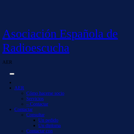
Saltar
al
contenido
Asociación Española de
Radioescucha
AER
AER
Cómo hacerse socio
Servicios
– Contactar
Contactar
Consultar
Un pedido
Un diploma
Contactar con