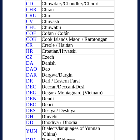
CD
Chowdary/Chaudhry/Chodri
CHR
Chrau
CRU
Chru
CV
Chuvash
CHU
Chuwabu
COF
Cofan / Cofán
COK
Cook Islands Maori / Rarotongan
CR
Creole / Haitian
HR
Croatian/Hrvatski
CZ
Czech
DA
Danish
DAO
Dao
DAR
Dargwa/Dargin
DR
Dari / Eastern Farsi
DEC
Deccan/Deccani/Desi
DEG
Degar / Montagnard (Vietnam)
DEN
Dendi
DEO
Deori
DES
Desiya / Deshiya
DH
Dhivehi
DD
Dhodiya / Dhodia
Dialects/languages of Yunnan
YUN
(China)
DIM
Dimasa/Dhimasa