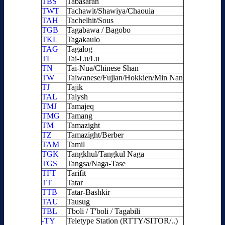
TBS
Tabasaran
TWT
Tachawit/Shawiya/Chaouia
TAH
Tachelhit/Sous
TGB
Tagabawa / Bagobo
TKL
Tagakaulo
TAG
Tagalog
TL
Tai-Lu/Lu
TN
Tai-Nua/Chinese Shan
TW
Taiwanese/Fujian/Hokkien/Min Nan
TJ
Tajik
TAL
Talysh
TMJ
Tamajeq
TMG
Tamang
TM
Tamazight
TZ
Tamazight/Berber
TAM
Tamil
TGK
Tangkhul/Tangkul Naga
TGS
Tangsa/Naga-Tase
TFT
Tarifit
TT
Tatar
TTB
Tatar-Bashkir
TAU
Tausug
TBL
Tboli / T'boli / Tagabili
-TY
Teletype Station (RTTY/SITOR/..)