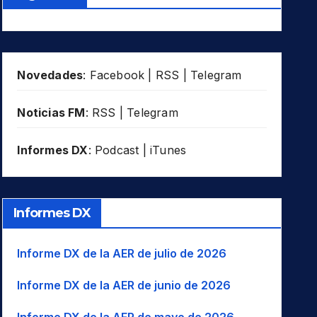
Novedades
:
Facebook
|
RSS
|
Telegram
Noticias FM
:
RSS
|
Telegram
Informes DX
:
Podcast
|
iTunes
Informes DX
Informe DX de la AER de julio de 2026
Informe DX de la AER de junio de 2026
Informe DX de la AER de mayo de 2026