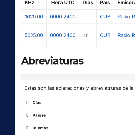
KHz
Hora UTC
Días
País
Emisor
1620.00
0000
2400
CUB
Radio 
5025.00
0000
2400
irr
CUB
Radio 
Abreviaturas
Estas son las aclaraciones y abreviatruras de la l
Días
Países
ALG
Idiomas
ARM