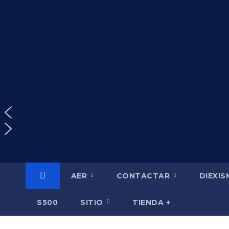
Saltar
al
contenido
AER
CONTACTAR
DIEXI
S500
SITIO
TIENDA +