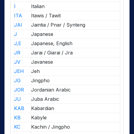
I
Italian
ITA
Itawis / Tawit
JAI
Jaintia / Pnar / Synteng
J
Japanese
J,E
Japanese, English
JR
Jarai / Giarai / Jra
JV
Javanese
JEH
Jeh
JG
Jingpho
JOR
Jordanian Arabic
JU
Juba Arabic
KAB
Kabardian
KB
Kabyle
KC
Kachin / Jingpho