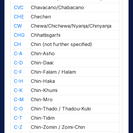
CVC
Chavacano/Chabacano
CHE
Chechen
CW
Chewa/Chichewa/Nyanja/Chinyanja
CHG
Chhattisgarhi
CH
Chin (not further specified)
C-A
Chin-Asho
C-D
Chin-Daai:
C-F
Chin-Falam / Halam
C-H
Chin-Haka
C-K
Chin-Khumi
C-M
Chin-Mro
C-O
Chin-Thado / Thadou-Kuki
C-T
Chin-Tidim
C-Z
Chin-Zomin / Zomi-Chin