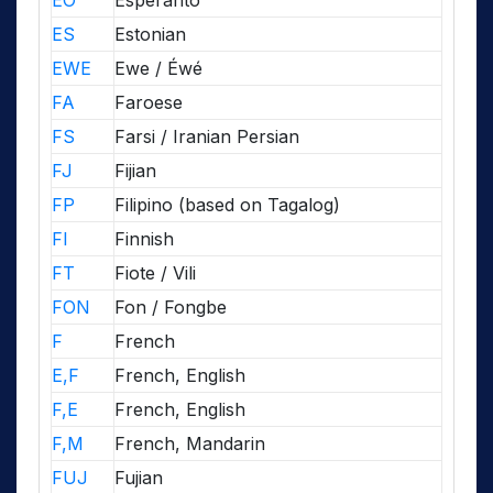
EO
Esperanto
ES
Estonian
EWE
Ewe / Éwé
FA
Faroese
FS
Farsi / Iranian Persian
FJ
Fijian
FP
Filipino (based on Tagalog)
FI
Finnish
FT
Fiote / Vili
FON
Fon / Fongbe
F
French
E,F
French, English
F,E
French, English
F,M
French, Mandarin
FUJ
Fujian