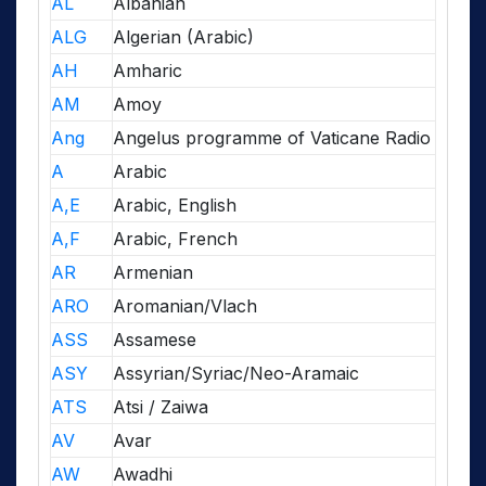
AL
Albanian
ALG
Algerian (Arabic)
AH
Amharic
AM
Amoy
Ang
Angelus programme of Vaticane Radio
A
Arabic
A,E
Arabic, English
A,F
Arabic, French
AR
Armenian
ARO
Aromanian/Vlach
ASS
Assamese
ASY
Assyrian/Syriac/Neo-Aramaic
ATS
Atsi / Zaiwa
AV
Avar
AW
Awadhi