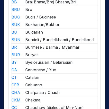
BB
Braj Bhasa/Braj Bhasha/Brij
BRU
Bru
BUG
Bugis / Buginese
BUK
Bukharian/Bukhori
BU
Bulgarian
BUN
Bundeli / Bundelkhandi / Bundelkandi
BR
Burmese / Barma / Myanmar
BUR
Buryat
BY
Byelorussian / Belarusian
CA
Cantonese / Yue
CT
Catalan
CEB
Cebuano
CHA
Cha'palaa / Chachi
CKM
Chakma
CC
Chaochow (dialect of Min-Nan)