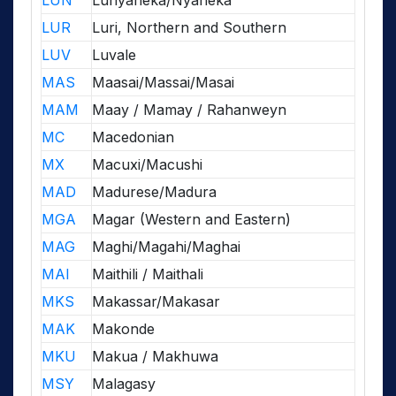
LUN
Lunyaneka/Nyaneka
LUR
Luri, Northern and Southern
LUV
Luvale
MAS
Maasai/Massai/Masai
MAM
Maay / Mamay / Rahanweyn
MC
Macedonian
MX
Macuxi/Macushi
MAD
Madurese/Madura
MGA
Magar (Western and Eastern)
MAG
Maghi/Magahi/Maghai
MAI
Maithili / Maithali
MKS
Makassar/Makasar
MAK
Makonde
MKU
Makua / Makhuwa
MSY
Malagasy