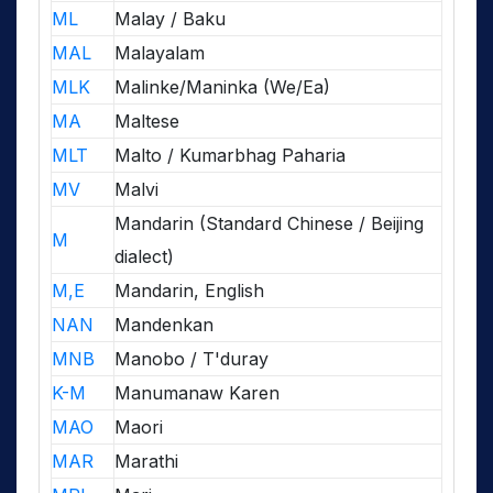
ML
Malay / Baku
MAL
Malayalam
MLK
Malinke/Maninka (We/Ea)
MA
Maltese
MLT
Malto / Kumarbhag Paharia
MV
Malvi
Mandarin (Standard Chinese / Beijing
M
dialect)
M,E
Mandarin, English
NAN
Mandenkan
MNB
Manobo / T'duray
K-M
Manumanaw Karen
MAO
Maori
MAR
Marathi