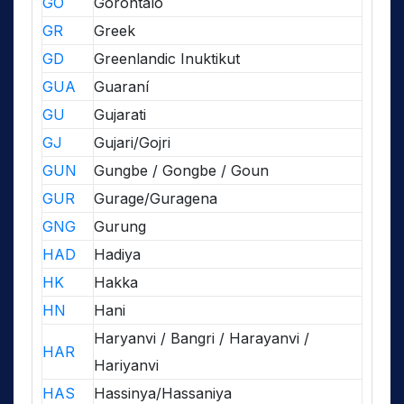
GO
Gorontalo
GR
Greek
GD
Greenlandic Inuktikut
GUA
Guaraní
GU
Gujarati
GJ
Gujari/Gojri
GUN
Gungbe / Gongbe / Goun
GUR
Gurage/Guragena
GNG
Gurung
HAD
Hadiya
HK
Hakka
HN
Hani
Haryanvi / Bangri / Harayanvi /
HAR
Hariyanvi
HAS
Hassinya/Hassaniya