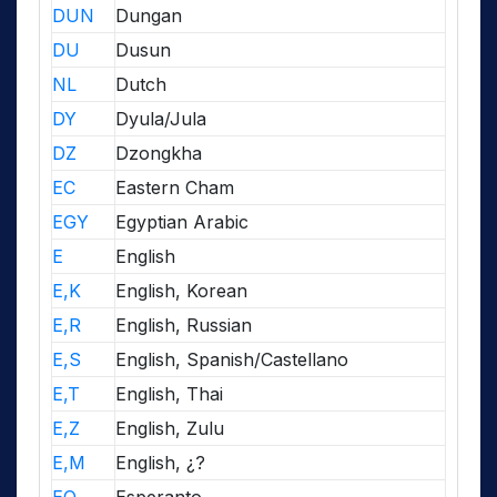
DUN
Dungan
DU
Dusun
NL
Dutch
DY
Dyula/Jula
DZ
Dzongkha
EC
Eastern Cham
EGY
Egyptian Arabic
E
English
E,K
English, Korean
E,R
English, Russian
E,S
English, Spanish/Castellano
E,T
English, Thai
E,Z
English, Zulu
E,M
English, ¿?