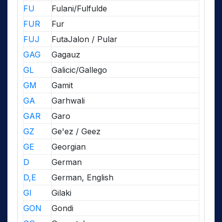
FU
Fulani/Fulfulde
FUR
Fur
FUJ
FutaJalon / Pular
GAG
Gagauz
GL
Galicic/Gallego
GM
Gamit
GA
Garhwali
GAR
Garo
GZ
Ge'ez / Geez
GE
Georgian
D
German
D,E
German, English
GI
Gilaki
GON
Gondi