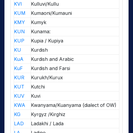
KVI
Kulluvi/Kullu
KUM
Kumaoni/Kumauni
KMY
Kumyk
KUN
Kunama:
KUP
Kupia / Kupiya
KU
Kurdish
KuA
Kurdish and Arabic
KuF
Kurdish and Farsi
KUR
Kurukh/Kurux
KUT
Kutchi
KUV
Kuvi
KWA
Kwanyama/Kuanyama (dialect of OW)
KG
Kyrgyz /Kirghiz
LAD
Ladakhi / Lada
LA
Ladino