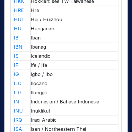
HKK
Hokkien: see TW-Taiwanese
HRE
Hre
HUI
Hui / Huizhou
HU
Hungarian
IB
Iban
IBN
Ibanag
IS
Icelandic
IF
Ifè / Ife
IG
Igbo / Ibo
ILC
Ilocano
ILG
Ilonggo
IN
Indonesian / Bahasa Indonesia
INU
Inuktikut
IRQ
Iraqi Arabic
ISA
Isan / Northeastern Thai