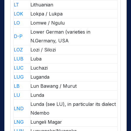
LT
Lithuanian
LOK
Lokpa / Lukpa
LO
Lomwe / Ngulu
Lower German (varieties in
D-P
N.Germany, USA
LOZ
Lozi / Silozi
LUB
Luba
LUC
Luchazi
LUG
Luganda
LB
Lun Bawang / Murut
LU
Lunda
Lunda (see LU), in particular its dialect
LND
Ndembo
LNG
Lungeli Magar