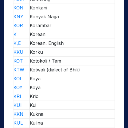
KON
Konkani
KNY
Konyak Naga
KOR
Korambar
K
Korean
K,E
Korean, English
KKU
Korku
KOT
Kotokoli / Tem
KTW
Kotwali (dialect of Bhili)
KOI
Koya
KOY
Koya
KRI
Krio
KUI
Kui
KKN
Kukna
KUL
Kulina