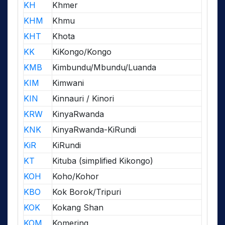
KH
Khmer
KHM
Khmu
KHT
Khota
KK
KiKongo/Kongo
KMB
Kimbundu/Mbundu/Luanda
KIM
Kimwani
KIN
Kinnauri / Kinori
KRW
KinyaRwanda
KNK
KinyaRwanda-KiRundi
KiR
KiRundi
KT
Kituba (simplified Kikongo)
KOH
Koho/Kohor
KBO
Kok Borok/Tripuri
KOK
Kokang Shan
KOM
Komering