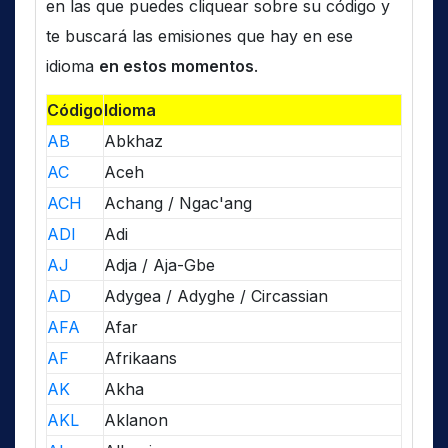
en las que puedes cliquear sobre su código y
te buscará las emisiones que hay en ese
idioma
en estos momentos
.
Código
Idioma
AB
Abkhaz
AC
Aceh
ACH
Achang / Ngac'ang
ADI
Adi
AJ
Adja / Aja-Gbe
AD
Adygea / Adyghe / Circassian
AFA
Afar
AF
Afrikaans
AK
Akha
AKL
Aklanon