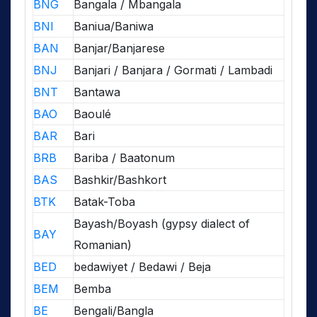
BNG
Bangala / Mbangala
BNI
Baniua/Baniwa
BAN
Banjar/Banjarese
BNJ
Banjari / Banjara / Gormati / Lambadi
BNT
Bantawa
BAO
Baoulé
BAR
Bari
BRB
Bariba / Baatonum
BAS
Bashkir/Bashkort
BTK
Batak-Toba
Bayash/Boyash (gypsy dialect of
BAY
Romanian)
BED
bedawiyet / Bedawi / Beja
BEM
Bemba
BE
Bengali/Bangla