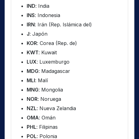
IND
: India
INS
: Indonesia
IRN
: Irán (Rep. Islámica del)
J
: Japón
KOR
: Corea (Rep. de)
KWT
: Kuwait
LUX
: Luxemburgo
MDG
: Madagascar
MLI
: Malí
MNG
: Mongolia
NOR
: Noruega
NZL
: Nueva Zelandia
OMA
: Omán
PHL
: Filipinas
POL
: Polonia