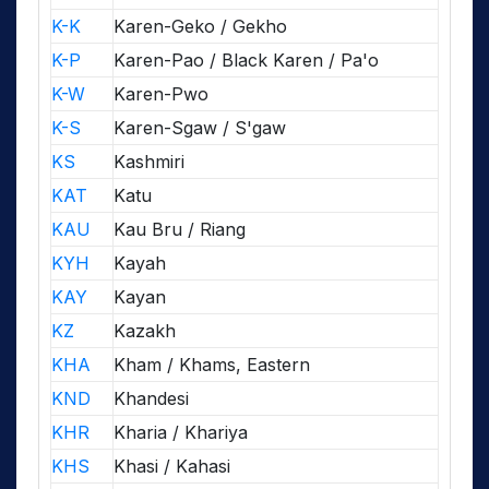
K-K
Karen-Geko / Gekho
K-P
Karen-Pao / Black Karen / Pa'o
K-W
Karen-Pwo
K-S
Karen-Sgaw / S'gaw
KS
Kashmiri
KAT
Katu
KAU
Kau Bru / Riang
KYH
Kayah
KAY
Kayan
KZ
Kazakh
KHA
Kham / Khams, Eastern
KND
Khandesi
KHR
Kharia / Khariya
KHS
Khasi / Kahasi