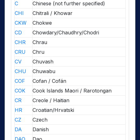
C
Chinese (not further specified)
CHI
Chitrali / Khowar
CKW
Chokwe
CD
Chowdary/Chaudhry/Chodri
CHR
Chrau
CRU
Chru
CV
Chuvash
CHU
Chuwabu
COF
Cofan / Cofán
COK
Cook Islands Maori / Rarotongan
CR
Creole / Haitian
HR
Croatian/Hrvatski
CZ
Czech
DA
Danish
DAO
Dao