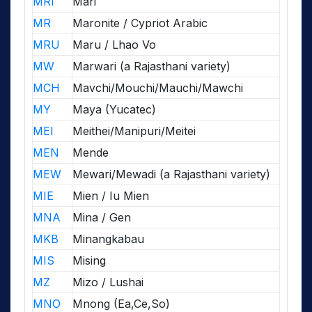
MRI
Mari
MR
Maronite / Cypriot Arabic
MRU
Maru / Lhao Vo
MW
Marwari (a Rajasthani variety)
MCH
Mavchi/Mouchi/Mauchi/Mawchi
MY
Maya (Yucatec)
MEI
Meithei/Manipuri/Meitei
MEN
Mende
MEW
Mewari/Mewadi (a Rajasthani variety)
MIE
Mien / Iu Mien
MNA
Mina / Gen
MKB
Minangkabau
MIS
Mising
MZ
Mizo / Lushai
MNO
Mnong (Ea,Ce,So)