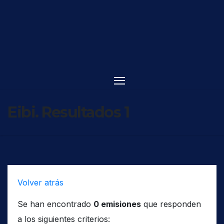
Saltar
al
contenido
Eibi. Resultados 1
Volver atrás
Se han encontrado
0 emisiones
que responden
a los siguientes criterios: