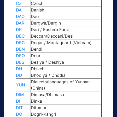
CZ
Czech
DA
Danish
DAO
Dao
DAR
Dargwa/Dargin
DR
Dari / Eastern Farsi
DEC
Deccan/Deccani/Desi
DEG
Degar / Montagnard (Vietnam)
DEN
Dendi
DEO
Deori
DES
Desiya / Deshiya
DH
Dhivehi
DD
Dhodiya / Dhodia
Dialects/languages of Yunnan
YUN
(China)
DIM
Dimasa/Dhimasa
DI
Dinka
DIT
Ditamari
DO
Dogri-Kangri