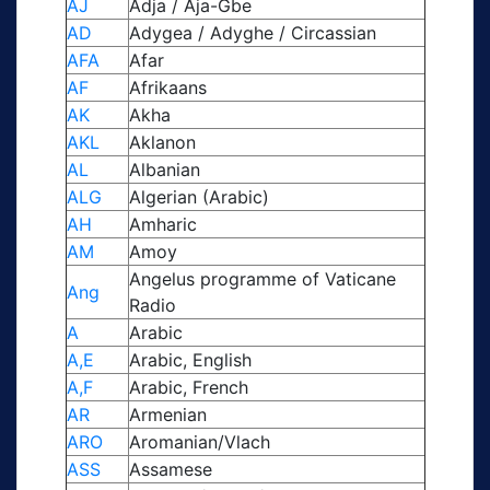
AJ
Adja / Aja-Gbe
AD
Adygea / Adyghe / Circassian
AFA
Afar
AF
Afrikaans
AK
Akha
AKL
Aklanon
AL
Albanian
ALG
Algerian (Arabic)
AH
Amharic
AM
Amoy
Angelus programme of Vaticane
Ang
Radio
A
Arabic
A,E
Arabic, English
A,F
Arabic, French
AR
Armenian
ARO
Aromanian/Vlach
ASS
Assamese