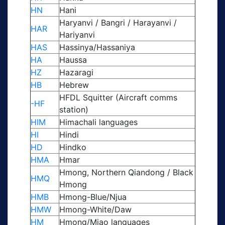
HN
Hani
Haryanvi / Bangri / Harayanvi /
HAR
Hariyanvi
HAS
Hassinya/Hassaniya
HA
Haussa
HZ
Hazaragi
HB
Hebrew
HFDL Squitter (Aircraft comms
-HF
station)
HIM
Himachali languages
HI
Hindi
HD
Hindko
HMA
Hmar
Hmong, Northern Qiandong / Black
HMQ
Hmong
HMB
Hmong-Blue/Njua
HMW
Hmong-White/Daw
HM
Hmong/Miao languages