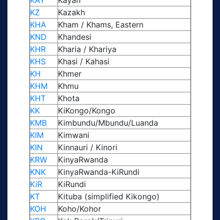
KAY
Kayan
KZ
Kazakh
KHA
Kham / Khams, Eastern
KND
Khandesi
KHR
Kharia / Khariya
KHS
Khasi / Kahasi
KH
Khmer
KHM
Khmu
KHT
Khota
KK
KiKongo/Kongo
KMB
Kimbundu/Mbundu/Luanda
KIM
Kimwani
KIN
Kinnauri / Kinori
KRW
KinyaRwanda
KNK
KinyaRwanda-KiRundi
KiR
KiRundi
KT
Kituba (simplified Kikongo)
KOH
Koho/Kohor