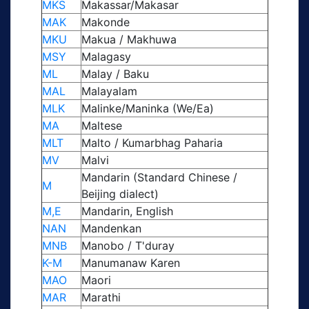
MKS
Makassar/Makasar
MAK
Makonde
MKU
Makua / Makhuwa
MSY
Malagasy
ML
Malay / Baku
MAL
Malayalam
MLK
Malinke/Maninka (We/Ea)
MA
Maltese
MLT
Malto / Kumarbhag Paharia
MV
Malvi
Mandarin (Standard Chinese /
M
Beijing dialect)
M,E
Mandarin, English
NAN
Mandenkan
MNB
Manobo / T'duray
K-M
Manumanaw Karen
MAO
Maori
MAR
Marathi