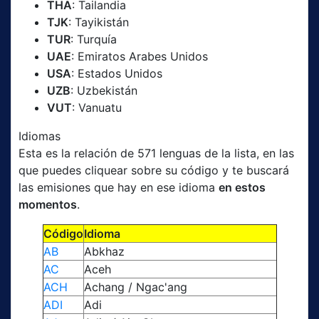
THA
: Tailandia
TJK
: Tayikistán
TUR
: Turquía
UAE
: Emiratos Arabes Unidos
USA
: Estados Unidos
UZB
: Uzbekistán
VUT
: Vanuatu
Idiomas
Esta es la relación de 571 lenguas de la lista, en las
que puedes cliquear sobre su código y te buscará
las emisiones que hay en ese idioma
en estos
momentos
.
Código
Idioma
AB
Abkhaz
AC
Aceh
ACH
Achang / Ngac'ang
ADI
Adi