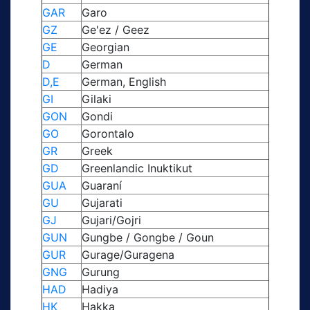
GAR
Garo
GZ
Ge'ez / Geez
GE
Georgian
D
German
D,E
German, English
GI
Gilaki
GON
Gondi
GO
Gorontalo
GR
Greek
GD
Greenlandic Inuktikut
GUA
Guaraní
GU
Gujarati
GJ
Gujari/Gojri
GUN
Gungbe / Gongbe / Goun
GUR
Gurage/Guragena
GNG
Gurung
HAD
Hadiya
HK
Hakka