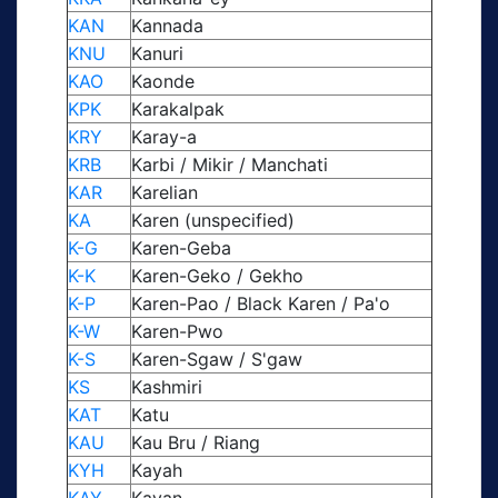
KAN
Kannada
KNU
Kanuri
KAO
Kaonde
KPK
Karakalpak
KRY
Karay-a
KRB
Karbi / Mikir / Manchati
KAR
Karelian
KA
Karen (unspecified)
K-G
Karen-Geba
K-K
Karen-Geko / Gekho
K-P
Karen-Pao / Black Karen / Pa'o
K-W
Karen-Pwo
K-S
Karen-Sgaw / S'gaw
KS
Kashmiri
KAT
Katu
KAU
Kau Bru / Riang
KYH
Kayah