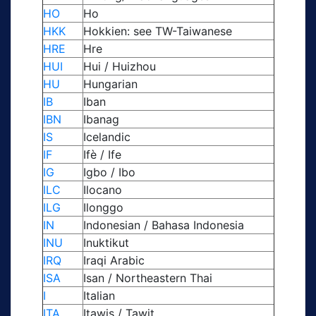
HO
Ho
HKK
Hokkien: see TW-Taiwanese
HRE
Hre
HUI
Hui / Huizhou
HU
Hungarian
IB
Iban
IBN
Ibanag
IS
Icelandic
IF
Ifè / Ife
IG
Igbo / Ibo
ILC
Ilocano
ILG
Ilonggo
IN
Indonesian / Bahasa Indonesia
INU
Inuktikut
IRQ
Iraqi Arabic
ISA
Isan / Northeastern Thai
I
Italian
ITA
Itawis / Tawit