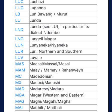
LUC
Luchazi
LUG
Luganda
LB
Lun Bawang / Murut
LU
Lunda
Lunda (see LU), in particular its
LND
dialect Ndembo
LNG
Lungeli Magar
LUN
Lunyaneka/Nyaneka
LUR
Luri, Northern and Southern
LUV
Luvale
MAS
Maasai/Massai/Masai
MAM
Maay / Mamay / Rahanweyn
MC
Macedonian
MX
Macuxi/Macushi
MAD
Madurese/Madura
MGA
Magar (Western and Eastern)
MAG
Maghi/Magahi/Maghai
MAI
Maithili / Maithali