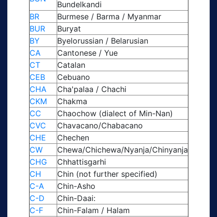
Bundelkandi
BR
Burmese / Barma / Myanmar
BUR
Buryat
BY
Byelorussian / Belarusian
CA
Cantonese / Yue
CT
Catalan
CEB
Cebuano
CHA
Cha'palaa / Chachi
CKM
Chakma
CC
Chaochow (dialect of Min-Nan)
CVC
Chavacano/Chabacano
CHE
Chechen
CW
Chewa/Chichewa/Nyanja/Chinyanja
CHG
Chhattisgarhi
CH
Chin (not further specified)
C-A
Chin-Asho
C-D
Chin-Daai:
C-F
Chin-Falam / Halam