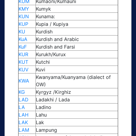
KUM
Kumaoni/Kumauni
KMY
Kumyk
KUN
Kunama:
KUP
Kupia / Kupiya
KU
Kurdish
KuA
Kurdish and Arabic
KuF
Kurdish and Farsi
KUR
Kurukh/Kurux
KUT
Kutchi
KUV
Kuvi
Kwanyama/Kuanyama (dialect of
KWA
OW)
KG
Kyrgyz /Kirghiz
LAD
Ladakhi / Lada
LA
Ladino
LAH
Lahu
LAK
Lak
LAM
Lampung