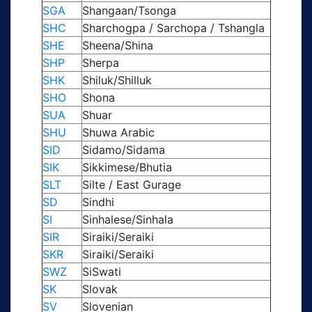
SGA
Shangaan/Tsonga
SHC
Sharchogpa / Sarchopa / Tshangla
SHE
Sheena/Shina
SHP
Sherpa
SHK
Shiluk/Shilluk
SHO
Shona
SUA
Shuar
SHU
Shuwa Arabic
SID
Sidamo/Sidama
SIK
Sikkimese/Bhutia
SLT
Silte / East Gurage
SD
Sindhi
SI
Sinhalese/Sinhala
SIR
Siraiki/Seraiki
SKR
Siraiki/Seraiki
SWZ
SiSwati
SK
Slovak
SV
Slovenian