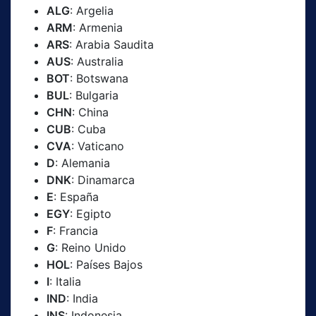
ALG
: Argelia
ARM
: Armenia
ARS
: Arabia Saudita
AUS
: Australia
BOT
: Botswana
BUL
: Bulgaria
CHN
: China
CUB
: Cuba
CVA
: Vaticano
D
: Alemania
DNK
: Dinamarca
E
: España
EGY
: Egipto
F
: Francia
G
: Reino Unido
HOL
: Países Bajos
I
: Italia
IND
: India
INS
: Indonesia