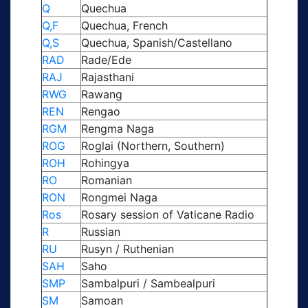
Q
Quechua
Q,F
Quechua, French
Q,S
Quechua, Spanish/Castellano
RAD
Rade/Ede
RAJ
Rajasthani
RWG
Rawang
REN
Rengao
RGM
Rengma Naga
ROG
Roglai (Northern, Southern)
ROH
Rohingya
RO
Romanian
RON
Rongmei Naga
Ros
Rosary session of Vaticane Radio
R
Russian
RU
Rusyn / Ruthenian
SAH
Saho
SMP
Sambalpuri / Sambealpuri
SM
Samoan