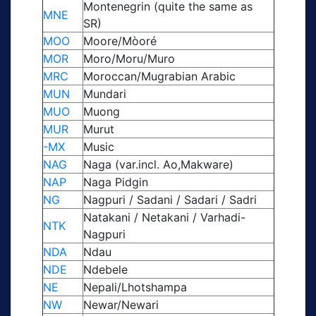
Montenegrin (quite the same as
MNE
SR)
MOO
Moore/Mòoré
MOR
Moro/Moru/Muro
MRC
Moroccan/Mugrabian Arabic
MUN
Mundari
MUO
Muong
MUR
Murut
-MX
Music
NAG
Naga (var.incl. Ao,Makware)
NAP
Naga Pidgin
NG
Nagpuri / Sadani / Sadari / Sadri
Natakani / Netakani / Varhadi-
NTK
Nagpuri
NDA
Ndau
NDE
Ndebele
NE
Nepali/Lhotshampa
NW
Newar/Newari