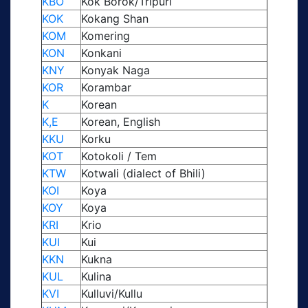
KBO
Kok Borok/Tripuri
KOK
Kokang Shan
KOM
Komering
KON
Konkani
KNY
Konyak Naga
KOR
Korambar
K
Korean
K,E
Korean, English
KKU
Korku
KOT
Kotokoli / Tem
KTW
Kotwali (dialect of Bhili)
KOI
Koya
KOY
Koya
KRI
Krio
KUI
Kui
KKN
Kukna
KUL
Kulina
KVI
Kulluvi/Kullu