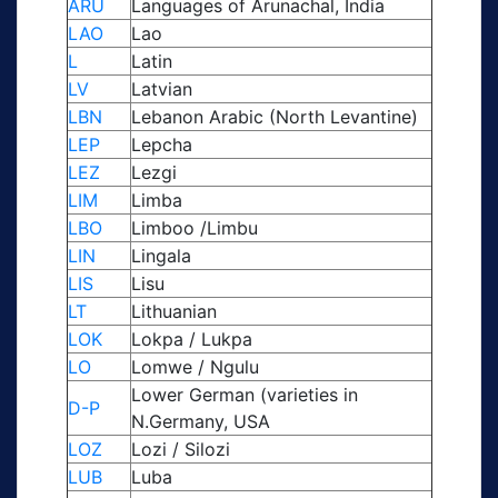
ARU
Languages of Arunachal, India
LAO
Lao
L
Latin
LV
Latvian
LBN
Lebanon Arabic (North Levantine)
LEP
Lepcha
LEZ
Lezgi
LIM
Limba
LBO
Limboo /Limbu
LIN
Lingala
LIS
Lisu
LT
Lithuanian
LOK
Lokpa / Lukpa
LO
Lomwe / Ngulu
Lower German (varieties in
D-P
N.Germany, USA
LOZ
Lozi / Silozi
LUB
Luba