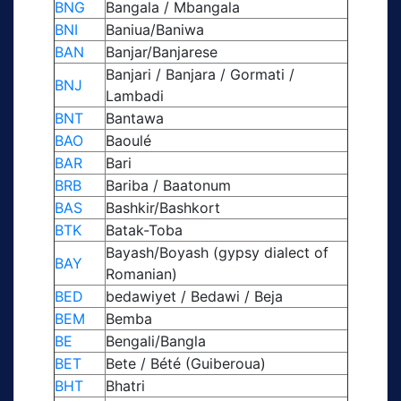
BNG
Bangala / Mbangala
BNI
Baniua/Baniwa
BAN
Banjar/Banjarese
Banjari / Banjara / Gormati /
BNJ
Lambadi
BNT
Bantawa
BAO
Baoulé
BAR
Bari
BRB
Bariba / Baatonum
BAS
Bashkir/Bashkort
BTK
Batak-Toba
Bayash/Boyash (gypsy dialect of
BAY
Romanian)
BED
bedawiyet / Bedawi / Beja
BEM
Bemba
BE
Bengali/Bangla
BET
Bete / Bété (Guiberoua)
BHT
Bhatri