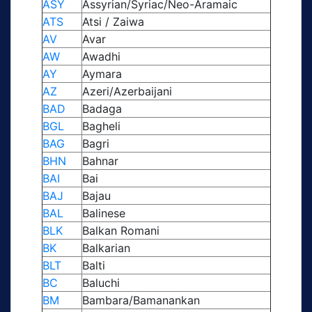
ASY
Assyrian/Syriac/Neo-Aramaic
ATS
Atsi / Zaiwa
AV
Avar
AW
Awadhi
AY
Aymara
AZ
Azeri/Azerbaijani
BAD
Badaga
BGL
Bagheli
BAG
Bagri
BHN
Bahnar
BAI
Bai
BAJ
Bajau
BAL
Balinese
BLK
Balkan Romani
BK
Balkarian
BLT
Balti
BC
Baluchi
BM
Bambara/Bamanankan