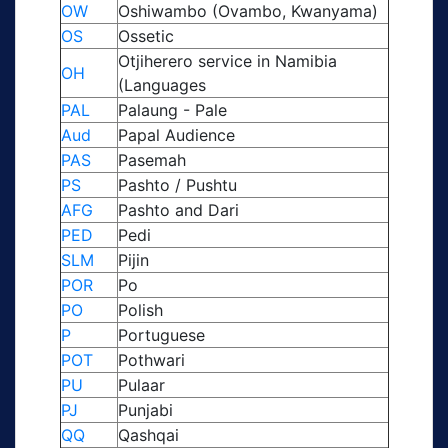
OW
Oshiwambo (Ovambo, Kwanyama)
OS
Ossetic
Otjiherero service in Namibia
OH
(Languages
PAL
Palaung - Pale
Aud
Papal Audience
PAS
Pasemah
PS
Pashto / Pushtu
AFG
Pashto and Dari
PED
Pedi
SLM
Pijin
POR
Po
PO
Polish
P
Portuguese
POT
Pothwari
PU
Pulaar
PJ
Punjabi
QQ
Qashqai