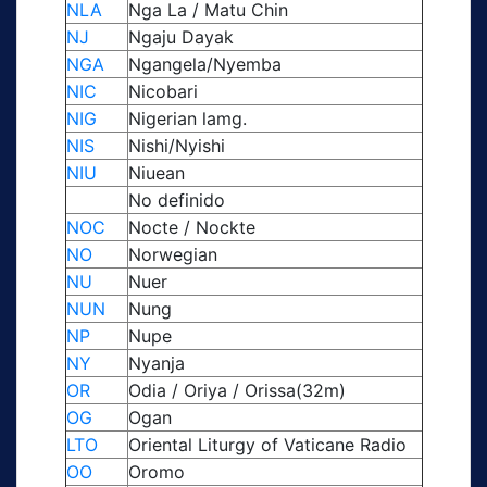
NLA
Nga La / Matu Chin
NJ
Ngaju Dayak
NGA
Ngangela/Nyemba
NIC
Nicobari
NIG
Nigerian lamg.
NIS
Nishi/Nyishi
NIU
Niuean
No definido
NOC
Nocte / Nockte
NO
Norwegian
NU
Nuer
NUN
Nung
NP
Nupe
NY
Nyanja
OR
Odia / Oriya / Orissa(32m)
OG
Ogan
LTO
Oriental Liturgy of Vaticane Radio
OO
Oromo