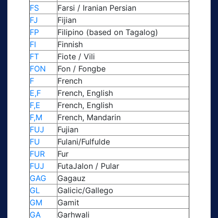
FS
Farsi / Iranian Persian
FJ
Fijian
FP
Filipino (based on Tagalog)
FI
Finnish
FT
Fiote / Vili
FON
Fon / Fongbe
F
French
E,F
French, English
F,E
French, English
F,M
French, Mandarin
FUJ
Fujian
FU
Fulani/Fulfulde
FUR
Fur
FUJ
FutaJalon / Pular
GAG
Gagauz
GL
Galicic/Gallego
GM
Gamit
GA
Garhwali