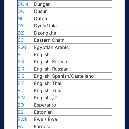
DUN
Dungan
DU
Dusun
NL
Dutch
DY
Dyula/Jula
DZ
Dzongkha
EC
Eastern Cham
EGY
Egyptian Arabic
E
English
E,K
English, Korean
E,R
English, Russian
E,S
English, Spanish/Castellano
E,T
English, Thai
E,Z
English, Zulu
E,M
English, ¿?
EO
Esperanto
ES
Estonian
EWE
Ewe / Éwé
FA
Faroese