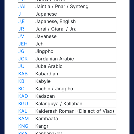
JAI
Jaintia / Pnar / Synteng
J
Japanese
J,E
Japanese, English
JR
Jarai / Giarai / Jra
JV
Javanese
JEH
Jeh
JG
Jingpho
JOR
Jordanian Arabic
JU
Juba Arabic
KAB
Kabardian
KB
Kabyle
KC
Kachin / Jingpho
KAD
Kadazan
KGU
Kalanguya / Kallahan
KAL
Kalderash Romani (Dialect of Vlax)
KAM
Kambaata
KNG
Kangri
KKA
Kankana-ey