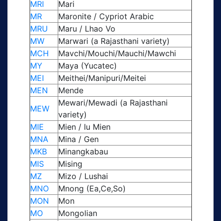
MRI
Mari
MR
Maronite / Cypriot Arabic
MRU
Maru / Lhao Vo
MW
Marwari (a Rajasthani variety)
MCH
Mavchi/Mouchi/Mauchi/Mawchi
MY
Maya (Yucatec)
MEI
Meithei/Manipuri/Meitei
MEN
Mende
Mewari/Mewadi (a Rajasthani
MEW
variety)
MIE
Mien / Iu Mien
MNA
Mina / Gen
MKB
Minangkabau
MIS
Mising
MZ
Mizo / Lushai
MNO
Mnong (Ea,Ce,So)
MON
Mon
MO
Mongolian