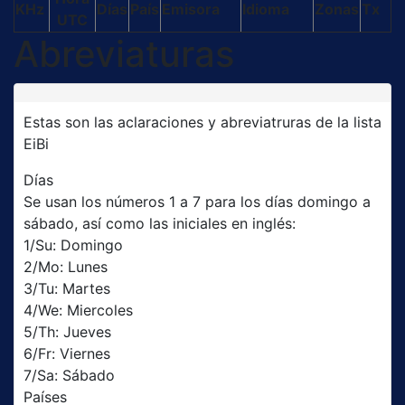
KHz
Días
País
Emisora
Idioma
Zonas
Tx
UTC
Abreviaturas
Estas son las aclaraciones y abreviatruras de la lista
EiBi
Días
Se usan los números 1 a 7 para los días domingo a
sábado, así como las iniciales en inglés:
1/Su: Domingo
2/Mo: Lunes
3/Tu: Martes
4/We: Miercoles
5/Th: Jueves
6/Fr: Viernes
7/Sa: Sábado
Países