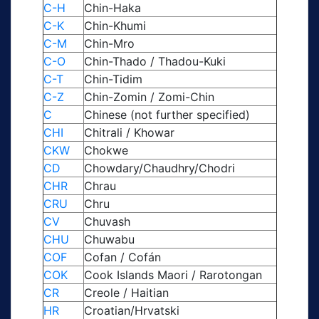
C-H
Chin-Haka
C-K
Chin-Khumi
C-M
Chin-Mro
C-O
Chin-Thado / Thadou-Kuki
C-T
Chin-Tidim
C-Z
Chin-Zomin / Zomi-Chin
C
Chinese (not further specified)
CHI
Chitrali / Khowar
CKW
Chokwe
CD
Chowdary/Chaudhry/Chodri
CHR
Chrau
CRU
Chru
CV
Chuvash
CHU
Chuwabu
COF
Cofan / Cofán
COK
Cook Islands Maori / Rarotongan
CR
Creole / Haitian
HR
Croatian/Hrvatski