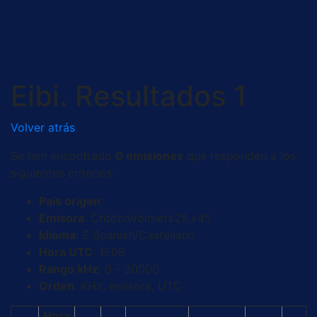
Saltar
al
contenido
Eibi. Resultados 1
Volver atrás
Se han encontrado
0 emisiones
que responden a los
siguientes criterios:
País origen
:
Emisora
: CrdobaVolmetx25,x45
Idioma
: S Spanish/Castellano
Hora UTC
: 1508
Rango kHz
: 0 - 30000
Orden
: KHz, emisora, UTC
Hora