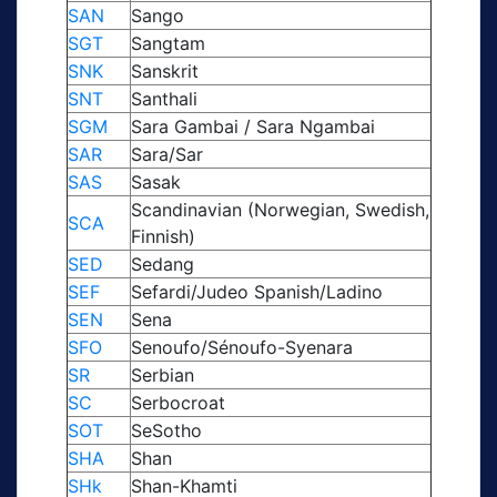
SAN
Sango
SGT
Sangtam
SNK
Sanskrit
SNT
Santhali
SGM
Sara Gambai / Sara Ngambai
SAR
Sara/Sar
SAS
Sasak
Scandinavian (Norwegian, Swedish,
SCA
Finnish)
SED
Sedang
SEF
Sefardi/Judeo Spanish/Ladino
SEN
Sena
SFO
Senoufo/Sénoufo-Syenara
SR
Serbian
SC
Serbocroat
SOT
SeSotho
SHA
Shan
SHk
Shan-Khamti