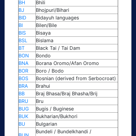
BH
Bhili
BJ
Bhojpuri/Bihari
BID
Bidayuh languages
BI
Bilen/Bile
BIS
Bisaya
BSL
Bislama
BT
Black Tai / Tai Dam
BON
Bondo
BNA
Borana Oromo/Afan Oromo
BOR
Boro / Bodo
BOS
Bosnian (derived from Serbocroat)
BRA
Brahui
BB
Braj Bhasa/Braj Bhasha/Brij
BRU
Bru
BUG
Bugis / Buginese
BUK
Bukharian/Bukhori
BU
Bulgarian
Bundeli / Bundelkhandi /
BUN