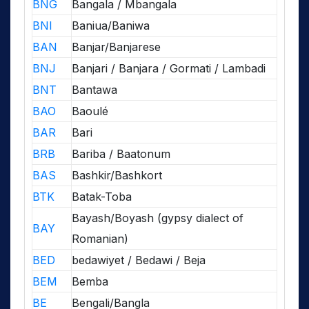
BNG
Bangala / Mbangala
BNI
Baniua/Baniwa
BAN
Banjar/Banjarese
BNJ
Banjari / Banjara / Gormati / Lambadi
BNT
Bantawa
BAO
Baoulé
BAR
Bari
BRB
Bariba / Baatonum
BAS
Bashkir/Bashkort
BTK
Batak-Toba
Bayash/Boyash (gypsy dialect of
BAY
Romanian)
BED
bedawiyet / Bedawi / Beja
BEM
Bemba
BE
Bengali/Bangla