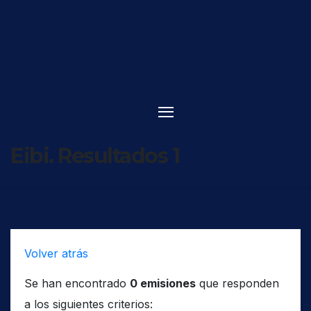
Saltar
al
contenido
Eibi. Resultados 1
Volver atrás
Se han encontrado
0 emisiones
que responden
a los siguientes criterios: