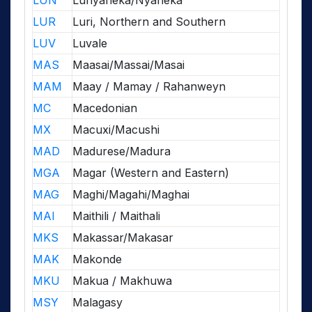
LUN
Lunyaneka/Nyaneka
LUR
Luri, Northern and Southern
LUV
Luvale
MAS
Maasai/Massai/Masai
MAM
Maay / Mamay / Rahanweyn
MC
Macedonian
MX
Macuxi/Macushi
MAD
Madurese/Madura
MGA
Magar (Western and Eastern)
MAG
Maghi/Magahi/Maghai
MAI
Maithili / Maithali
MKS
Makassar/Makasar
MAK
Makonde
MKU
Makua / Makhuwa
MSY
Malagasy