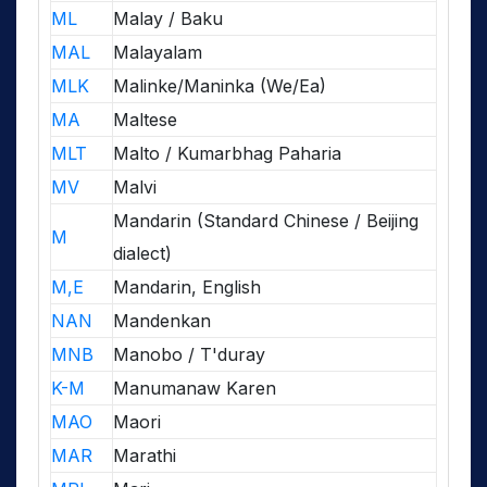
ML
Malay / Baku
MAL
Malayalam
MLK
Malinke/Maninka (We/Ea)
MA
Maltese
MLT
Malto / Kumarbhag Paharia
MV
Malvi
Mandarin (Standard Chinese / Beijing
M
dialect)
M,E
Mandarin, English
NAN
Mandenkan
MNB
Manobo / T'duray
K-M
Manumanaw Karen
MAO
Maori
MAR
Marathi