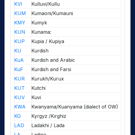
KVI
Kulluvi/Kullu
KUM
Kumaoni/Kumauni
KMY
Kumyk
KUN
Kunama:
KUP
Kupia / Kupiya
KU
Kurdish
KuA
Kurdish and Arabic
KuF
Kurdish and Farsi
KUR
Kurukh/Kurux
KUT
Kutchi
KUV
Kuvi
KWA
Kwanyama/Kuanyama (dialect of OW)
KG
Kyrgyz /Kirghiz
LAD
Ladakhi / Lada
LA
Ladino