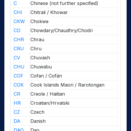
C
Chinese (not further specified)
CHI
Chitrali / Khowar
CKW
Chokwe
CD
Chowdary/Chaudhry/Chodri
CHR
Chrau
CRU
Chru
CV
Chuvash
CHU
Chuwabu
COF
Cofan / Cofán
COK
Cook Islands Maori / Rarotongan
CR
Creole / Haitian
HR
Croatian/Hrvatski
CZ
Czech
DA
Danish
DAO
Dao