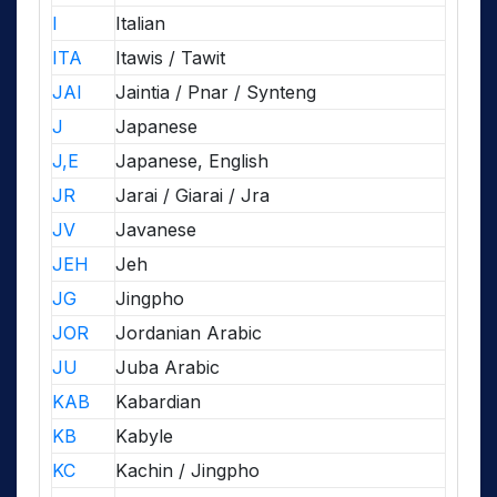
I
Italian
ITA
Itawis / Tawit
JAI
Jaintia / Pnar / Synteng
J
Japanese
J,E
Japanese, English
JR
Jarai / Giarai / Jra
JV
Javanese
JEH
Jeh
JG
Jingpho
JOR
Jordanian Arabic
JU
Juba Arabic
KAB
Kabardian
KB
Kabyle
KC
Kachin / Jingpho