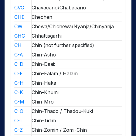
CVC
Chavacano/Chabacano
CHE
Chechen
CW
Chewa/Chichewa/Nyanja/Chinyanja
CHG
Chhattisgarhi
CH
Chin (not further specified)
C-A
Chin-Asho
C-D
Chin-Daai:
C-F
Chin-Falam / Halam
C-H
Chin-Haka
C-K
Chin-Khumi
C-M
Chin-Mro
C-O
Chin-Thado / Thadou-Kuki
C-T
Chin-Tidim
C-Z
Chin-Zomin / Zomi-Chin