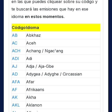
en las que puedes cliquear sobre su código y
te buscará las emisiones que hay en ese
idioma
en estos momentos
.
Código
Idioma
AB
Abkhaz
AC
Aceh
ACH
Achang / Ngac'ang
ADI
Adi
AJ
Adja / Aja-Gbe
AD
Adygea / Adyghe / Circassian
AFA
Afar
AF
Afrikaans
AK
Akha
AKL
Aklanon