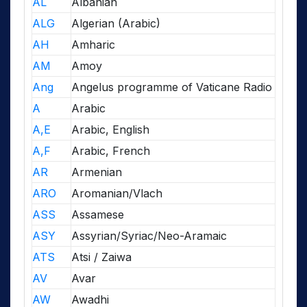
AL
Albanian
ALG
Algerian (Arabic)
AH
Amharic
AM
Amoy
Ang
Angelus programme of Vaticane Radio
A
Arabic
A,E
Arabic, English
A,F
Arabic, French
AR
Armenian
ARO
Aromanian/Vlach
ASS
Assamese
ASY
Assyrian/Syriac/Neo-Aramaic
ATS
Atsi / Zaiwa
AV
Avar
AW
Awadhi