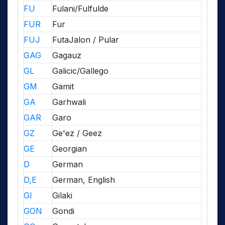
FU
Fulani/Fulfulde
FUR
Fur
FUJ
FutaJalon / Pular
GAG
Gagauz
GL
Galicic/Gallego
GM
Gamit
GA
Garhwali
GAR
Garo
GZ
Ge'ez / Geez
GE
Georgian
D
German
D,E
German, English
GI
Gilaki
GON
Gondi