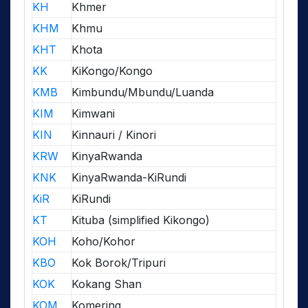
KH
Khmer
KHM
Khmu
KHT
Khota
KK
KiKongo/Kongo
KMB
Kimbundu/Mbundu/Luanda
KIM
Kimwani
KIN
Kinnauri / Kinori
KRW
KinyaRwanda
KNK
KinyaRwanda-KiRundi
KiR
KiRundi
KT
Kituba (simplified Kikongo)
KOH
Koho/Kohor
KBO
Kok Borok/Tripuri
KOK
Kokang Shan
KOM
Komering