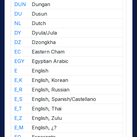
DUN
Dungan
DU
Dusun
NL
Dutch
DY
Dyula/Jula
DZ
Dzongkha
EC
Eastern Cham
EGY
Egyptian Arabic
E
English
E,K
English, Korean
E,R
English, Russian
E,S
English, Spanish/Castellano
E,T
English, Thai
E,Z
English, Zulu
E,M
English, ¿?