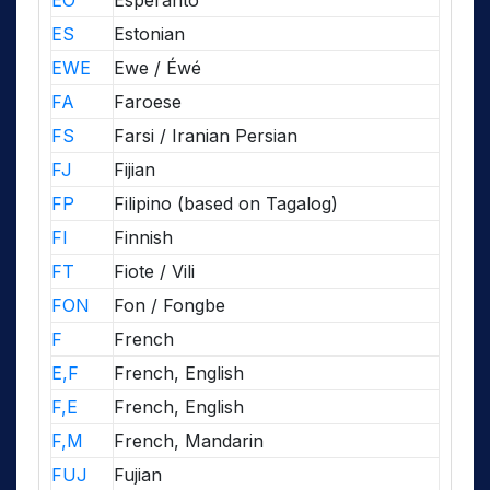
EO
Esperanto
ES
Estonian
EWE
Ewe / Éwé
FA
Faroese
FS
Farsi / Iranian Persian
FJ
Fijian
FP
Filipino (based on Tagalog)
FI
Finnish
FT
Fiote / Vili
FON
Fon / Fongbe
F
French
E,F
French, English
F,E
French, English
F,M
French, Mandarin
FUJ
Fujian