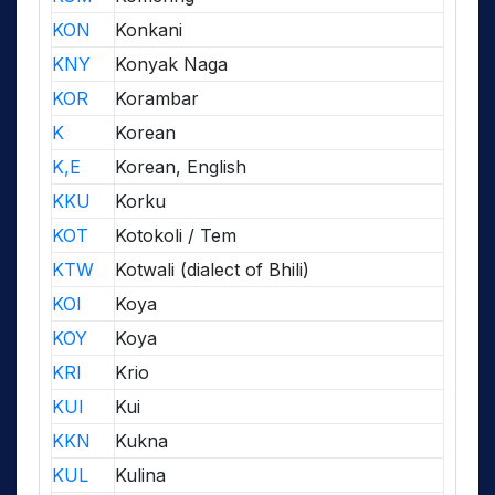
KON
Konkani
KNY
Konyak Naga
KOR
Korambar
K
Korean
K,E
Korean, English
KKU
Korku
KOT
Kotokoli / Tem
KTW
Kotwali (dialect of Bhili)
KOI
Koya
KOY
Koya
KRI
Krio
KUI
Kui
KKN
Kukna
KUL
Kulina