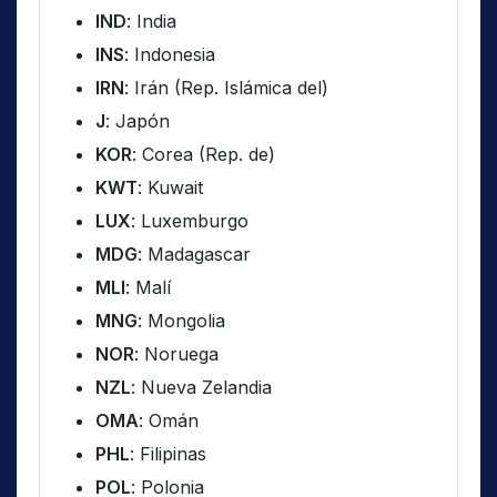
IND
: India
INS
: Indonesia
IRN
: Irán (Rep. Islámica del)
J
: Japón
KOR
: Corea (Rep. de)
KWT
: Kuwait
LUX
: Luxemburgo
MDG
: Madagascar
MLI
: Malí
MNG
: Mongolia
NOR
: Noruega
NZL
: Nueva Zelandia
OMA
: Omán
PHL
: Filipinas
POL
: Polonia