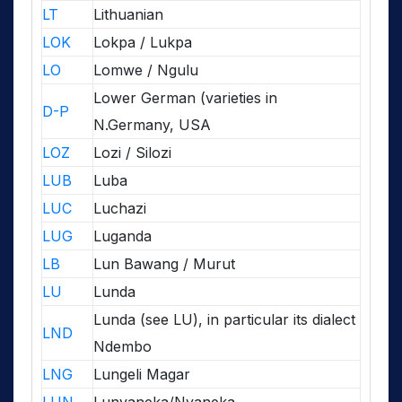
LT
Lithuanian
LOK
Lokpa / Lukpa
LO
Lomwe / Ngulu
Lower German (varieties in
D-P
N.Germany, USA
LOZ
Lozi / Silozi
LUB
Luba
LUC
Luchazi
LUG
Luganda
LB
Lun Bawang / Murut
LU
Lunda
Lunda (see LU), in particular its dialect
LND
Ndembo
LNG
Lungeli Magar