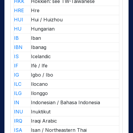
HKK
Hokkien: see TW-Taiwanese
HRE
Hre
HUI
Hui / Huizhou
HU
Hungarian
IB
Iban
IBN
Ibanag
IS
Icelandic
IF
Ifè / Ife
IG
Igbo / Ibo
ILC
Ilocano
ILG
Ilonggo
IN
Indonesian / Bahasa Indonesia
INU
Inuktikut
IRQ
Iraqi Arabic
ISA
Isan / Northeastern Thai