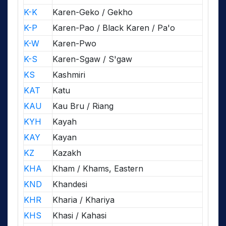
K-K
Karen-Geko / Gekho
K-P
Karen-Pao / Black Karen / Pa'o
K-W
Karen-Pwo
K-S
Karen-Sgaw / S'gaw
KS
Kashmiri
KAT
Katu
KAU
Kau Bru / Riang
KYH
Kayah
KAY
Kayan
KZ
Kazakh
KHA
Kham / Khams, Eastern
KND
Khandesi
KHR
Kharia / Khariya
KHS
Khasi / Kahasi