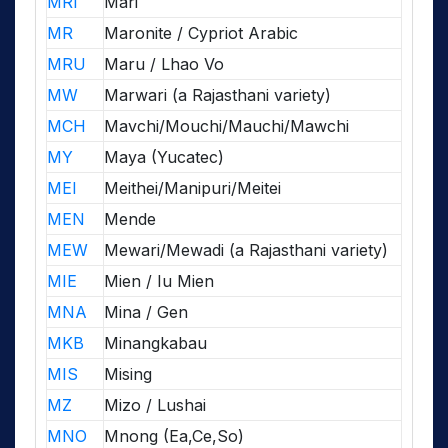
MRI
Mari
MR
Maronite / Cypriot Arabic
MRU
Maru / Lhao Vo
MW
Marwari (a Rajasthani variety)
MCH
Mavchi/Mouchi/Mauchi/Mawchi
MY
Maya (Yucatec)
MEI
Meithei/Manipuri/Meitei
MEN
Mende
MEW
Mewari/Mewadi (a Rajasthani variety)
MIE
Mien / Iu Mien
MNA
Mina / Gen
MKB
Minangkabau
MIS
Mising
MZ
Mizo / Lushai
MNO
Mnong (Ea,Ce,So)