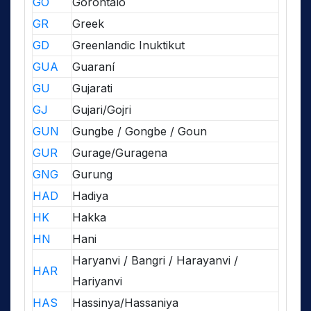
GO
Gorontalo
GR
Greek
GD
Greenlandic Inuktikut
GUA
Guaraní
GU
Gujarati
GJ
Gujari/Gojri
GUN
Gungbe / Gongbe / Goun
GUR
Gurage/Guragena
GNG
Gurung
HAD
Hadiya
HK
Hakka
HN
Hani
Haryanvi / Bangri / Harayanvi /
HAR
Hariyanvi
HAS
Hassinya/Hassaniya