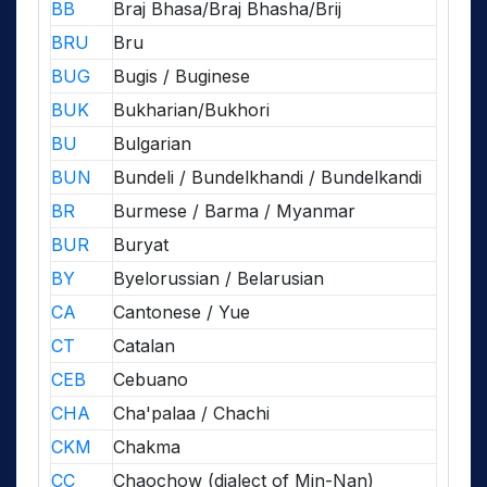
BB
Braj Bhasa/Braj Bhasha/Brij
BRU
Bru
BUG
Bugis / Buginese
BUK
Bukharian/Bukhori
BU
Bulgarian
BUN
Bundeli / Bundelkhandi / Bundelkandi
BR
Burmese / Barma / Myanmar
BUR
Buryat
BY
Byelorussian / Belarusian
CA
Cantonese / Yue
CT
Catalan
CEB
Cebuano
CHA
Cha'palaa / Chachi
CKM
Chakma
CC
Chaochow (dialect of Min-Nan)