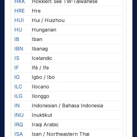
HKK
Hokkien: see TW-Taiwanese
HRE
Hre
HUI
Hui / Huizhou
HU
Hungarian
IB
Iban
IBN
Ibanag
IS
Icelandic
IF
Ifè / Ife
IG
Igbo / Ibo
ILC
Ilocano
ILG
Ilonggo
IN
Indonesian / Bahasa Indonesia
INU
Inuktikut
IRQ
Iraqi Arabic
ISA
Isan / Northeastern Thai