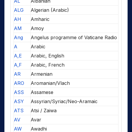
AL
Albanian
ALG
Algerian (Arabic)
AH
Amharic
AM
Amoy
Ang
Angelus programme of Vaticane Radio
A
Arabic
A,E
Arabic, English
A,F
Arabic, French
AR
Armenian
ARO
Aromanian/Vlach
ASS
Assamese
ASY
Assyrian/Syriac/Neo-Aramaic
ATS
Atsi / Zaiwa
AV
Avar
AW
Awadhi