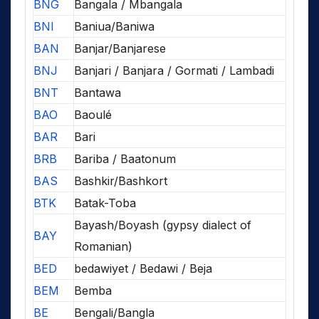
BNG
Bangala / Mbangala
BNI
Baniua/Baniwa
BAN
Banjar/Banjarese
BNJ
Banjari / Banjara / Gormati / Lambadi
BNT
Bantawa
BAO
Baoulé
BAR
Bari
BRB
Bariba / Baatonum
BAS
Bashkir/Bashkort
BTK
Batak-Toba
Bayash/Boyash (gypsy dialect of
BAY
Romanian)
BED
bedawiyet / Bedawi / Beja
BEM
Bemba
BE
Bengali/Bangla