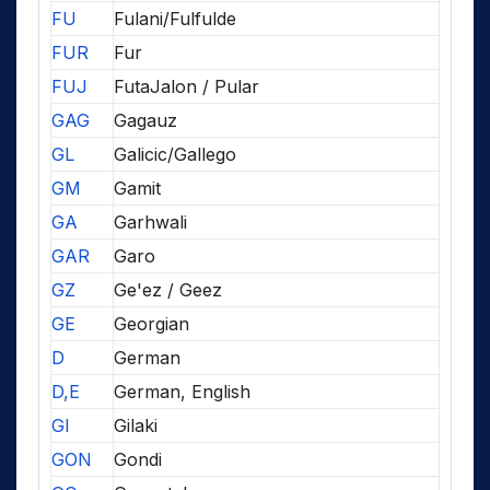
FU
Fulani/Fulfulde
FUR
Fur
FUJ
FutaJalon / Pular
GAG
Gagauz
GL
Galicic/Gallego
GM
Gamit
GA
Garhwali
GAR
Garo
GZ
Ge'ez / Geez
GE
Georgian
D
German
D,E
German, English
GI
Gilaki
GON
Gondi