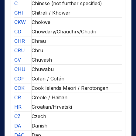
C
Chinese (not further specified)
CHI
Chitrali / Khowar
CKW
Chokwe
CD
Chowdary/Chaudhry/Chodri
CHR
Chrau
CRU
Chru
CV
Chuvash
CHU
Chuwabu
COF
Cofan / Cofán
COK
Cook Islands Maori / Rarotongan
CR
Creole / Haitian
HR
Croatian/Hrvatski
CZ
Czech
DA
Danish
DAO
Dao