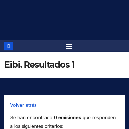
Saltar
al
contenido
Eibi. Resultados 1
Volver atrás
Se han encontrado
0 emisiones
que responden
a los siguientes criterios: