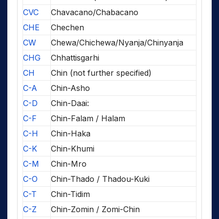
CVC
Chavacano/Chabacano
CHE
Chechen
CW
Chewa/Chichewa/Nyanja/Chinyanja
CHG
Chhattisgarhi
CH
Chin (not further specified)
C-A
Chin-Asho
C-D
Chin-Daai:
C-F
Chin-Falam / Halam
C-H
Chin-Haka
C-K
Chin-Khumi
C-M
Chin-Mro
C-O
Chin-Thado / Thadou-Kuki
C-T
Chin-Tidim
C-Z
Chin-Zomin / Zomi-Chin