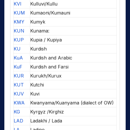
KVI
Kulluvi/Kullu
KUM
Kumaoni/Kumauni
KMY
Kumyk
KUN
Kunama:
KUP
Kupia / Kupiya
KU
Kurdish
KuA
Kurdish and Arabic
KuF
Kurdish and Farsi
KUR
Kurukh/Kurux
KUT
Kutchi
KUV
Kuvi
KWA
Kwanyama/Kuanyama (dialect of OW)
KG
Kyrgyz /Kirghiz
LAD
Ladakhi / Lada
LA
Ladino