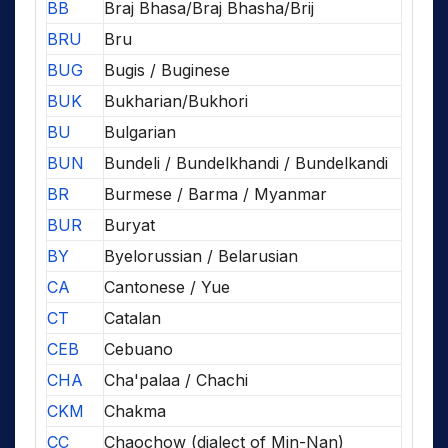
BB
Braj Bhasa/Braj Bhasha/Brij
BRU
Bru
BUG
Bugis / Buginese
BUK
Bukharian/Bukhori
BU
Bulgarian
BUN
Bundeli / Bundelkhandi / Bundelkandi
BR
Burmese / Barma / Myanmar
BUR
Buryat
BY
Byelorussian / Belarusian
CA
Cantonese / Yue
CT
Catalan
CEB
Cebuano
CHA
Cha'palaa / Chachi
CKM
Chakma
CC
Chaochow (dialect of Min-Nan)