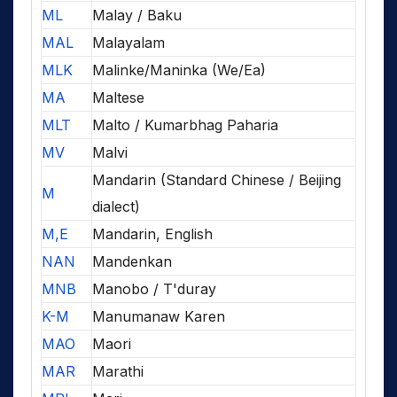
ML
Malay / Baku
MAL
Malayalam
MLK
Malinke/Maninka (We/Ea)
MA
Maltese
MLT
Malto / Kumarbhag Paharia
MV
Malvi
Mandarin (Standard Chinese / Beijing
M
dialect)
M,E
Mandarin, English
NAN
Mandenkan
MNB
Manobo / T'duray
K-M
Manumanaw Karen
MAO
Maori
MAR
Marathi