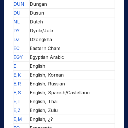
DUN
Dungan
DU
Dusun
NL
Dutch
DY
Dyula/Jula
DZ
Dzongkha
EC
Eastern Cham
EGY
Egyptian Arabic
E
English
E,K
English, Korean
E,R
English, Russian
E,S
English, Spanish/Castellano
E,T
English, Thai
E,Z
English, Zulu
E,M
English, ¿?