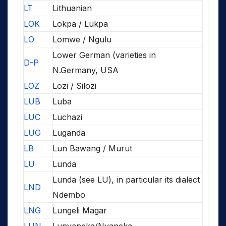
LT
Lithuanian
LOK
Lokpa / Lukpa
LO
Lomwe / Ngulu
Lower German (varieties in
D-P
N.Germany, USA
LOZ
Lozi / Silozi
LUB
Luba
LUC
Luchazi
LUG
Luganda
LB
Lun Bawang / Murut
LU
Lunda
Lunda (see LU), in particular its dialect
LND
Ndembo
LNG
Lungeli Magar