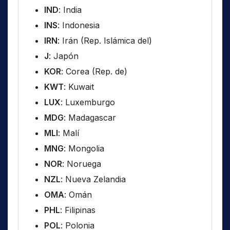
IND
: India
INS
: Indonesia
IRN
: Irán (Rep. Islámica del)
J
: Japón
KOR
: Corea (Rep. de)
KWT
: Kuwait
LUX
: Luxemburgo
MDG
: Madagascar
MLI
: Malí
MNG
: Mongolia
NOR
: Noruega
NZL
: Nueva Zelandia
OMA
: Omán
PHL
: Filipinas
POL
: Polonia