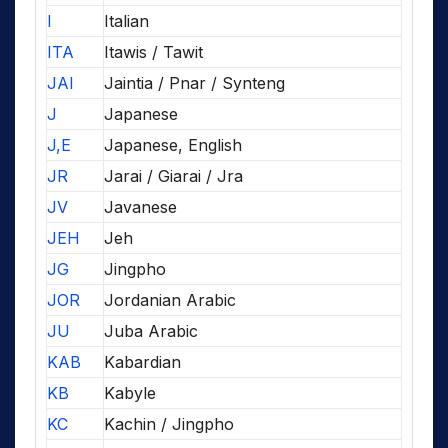
I
Italian
ITA
Itawis / Tawit
JAI
Jaintia / Pnar / Synteng
J
Japanese
J,E
Japanese, English
JR
Jarai / Giarai / Jra
JV
Javanese
JEH
Jeh
JG
Jingpho
JOR
Jordanian Arabic
JU
Juba Arabic
KAB
Kabardian
KB
Kabyle
KC
Kachin / Jingpho