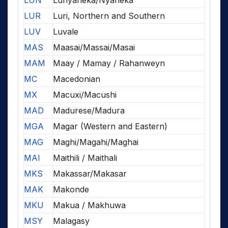
LUN
Lunyaneka/Nyaneka
LUR
Luri, Northern and Southern
LUV
Luvale
MAS
Maasai/Massai/Masai
MAM
Maay / Mamay / Rahanweyn
MC
Macedonian
MX
Macuxi/Macushi
MAD
Madurese/Madura
MGA
Magar (Western and Eastern)
MAG
Maghi/Magahi/Maghai
MAI
Maithili / Maithali
MKS
Makassar/Makasar
MAK
Makonde
MKU
Makua / Makhuwa
MSY
Malagasy