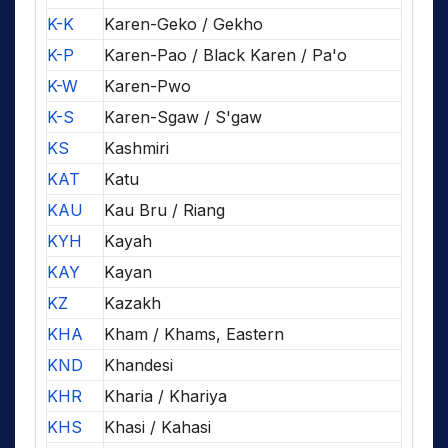
K-K
Karen-Geko / Gekho
K-P
Karen-Pao / Black Karen / Pa'o
K-W
Karen-Pwo
K-S
Karen-Sgaw / S'gaw
KS
Kashmiri
KAT
Katu
KAU
Kau Bru / Riang
KYH
Kayah
KAY
Kayan
KZ
Kazakh
KHA
Kham / Khams, Eastern
KND
Khandesi
KHR
Kharia / Khariya
KHS
Khasi / Kahasi