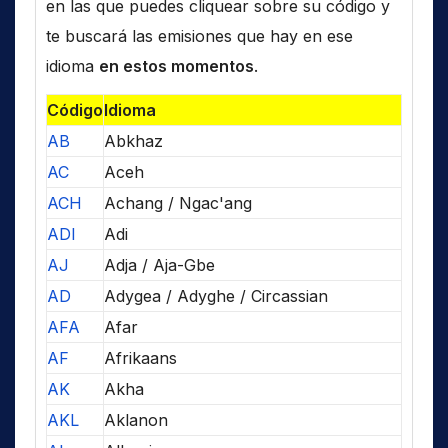
en las que puedes cliquear sobre su código y
te buscará las emisiones que hay en ese
idioma
en estos momentos
.
Código
Idioma
AB
Abkhaz
AC
Aceh
ACH
Achang / Ngac'ang
ADI
Adi
AJ
Adja / Aja-Gbe
AD
Adygea / Adyghe / Circassian
AFA
Afar
AF
Afrikaans
AK
Akha
AKL
Aklanon