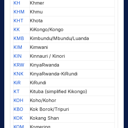
KH
Khmer
KHM
Khmu
KHT
Khota
KK
KiKongo/Kongo
KMB
Kimbundu/Mbundu/Luanda
KIM
Kimwani
KIN
Kinnauri / Kinori
KRW
KinyaRwanda
KNK
KinyaRwanda-KiRundi
KiR
KiRundi
KT
Kituba (simplified Kikongo)
KOH
Koho/Kohor
KBO
Kok Borok/Tripuri
KOK
Kokang Shan
KOM
Komering