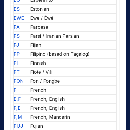
EO
Esperanto
ES
Estonian
EWE
Ewe / Éwé
FA
Faroese
FS
Farsi / Iranian Persian
FJ
Fijian
FP
Filipino (based on Tagalog)
FI
Finnish
FT
Fiote / Vili
FON
Fon / Fongbe
F
French
E,F
French, English
F,E
French, English
F,M
French, Mandarin
FUJ
Fujian