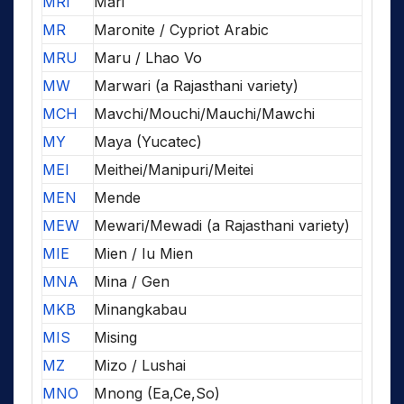
MRI
Mari
MR
Maronite / Cypriot Arabic
MRU
Maru / Lhao Vo
MW
Marwari (a Rajasthani variety)
MCH
Mavchi/Mouchi/Mauchi/Mawchi
MY
Maya (Yucatec)
MEI
Meithei/Manipuri/Meitei
MEN
Mende
MEW
Mewari/Mewadi (a Rajasthani variety)
MIE
Mien / Iu Mien
MNA
Mina / Gen
MKB
Minangkabau
MIS
Mising
MZ
Mizo / Lushai
MNO
Mnong (Ea,Ce,So)