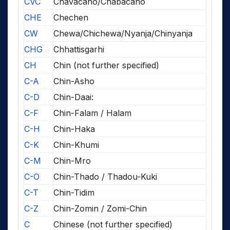
CVC
Chavacano/Chabacano
CHE
Chechen
CW
Chewa/Chichewa/Nyanja/Chinyanja
CHG
Chhattisgarhi
CH
Chin (not further specified)
C-A
Chin-Asho
C-D
Chin-Daai:
C-F
Chin-Falam / Halam
C-H
Chin-Haka
C-K
Chin-Khumi
C-M
Chin-Mro
C-O
Chin-Thado / Thadou-Kuki
C-T
Chin-Tidim
C-Z
Chin-Zomin / Zomi-Chin
C
Chinese (not further specified)