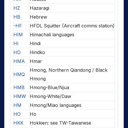
HZ
Hazaragi
HB
Hebrew
-HF
HFDL Squitter (Aircraft comms station)
HIM
Himachali languages
HI
Hindi
HD
Hindko
HMA
Hmar
Hmong, Northern Qiandong / Black
HMQ
Hmong
HMB
Hmong-Blue/Njua
HMW
Hmong-White/Daw
HM
Hmong/Miao languages
HO
Ho
HKK
Hokkien: see TW-Taiwanese