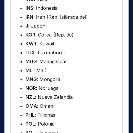
INS
: Indonesia
IRN
: Irán (Rep. Islámica del)
J
: Japón
KOR
: Corea (Rep. de)
KWT
: Kuwait
LUX
: Luxemburgo
MDG
: Madagascar
MLI
: Malí
MNG
: Mongolia
NOR
: Noruega
NZL
: Nueva Zelandia
OMA
: Omán
PHL
: Filipinas
POL
: Polonia
ROU
: Rumania