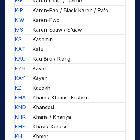
K-K
Karen-Geko / Gekho
K-P
Karen-Pao / Black Karen / Pa'o
K-W
Karen-Pwo
K-S
Karen-Sgaw / S'gaw
KS
Kashmiri
KAT
Katu
KAU
Kau Bru / Riang
KYH
Kayah
KAY
Kayan
KZ
Kazakh
KHA
Kham / Khams, Eastern
KND
Khandesi
KHR
Kharia / Khariya
KHS
Khasi / Kahasi
KH
Khmer