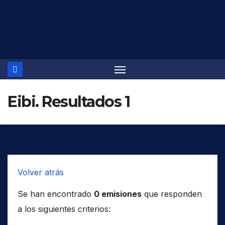
Saltar
al
contenido
Eibi. Resultados 1
Volver atrás
Se han encontrado
0 emisiones
que responden
a los siguientes criterios: