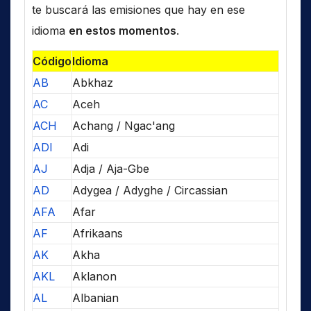
te buscará las emisiones que hay en ese
idioma
en estos momentos
.
Código
Idioma
AB
Abkhaz
AC
Aceh
ACH
Achang / Ngac'ang
ADI
Adi
AJ
Adja / Aja-Gbe
AD
Adygea / Adyghe / Circassian
AFA
Afar
AF
Afrikaans
AK
Akha
AKL
Aklanon
AL
Albanian