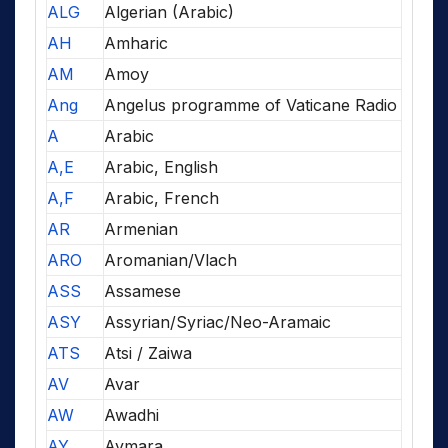
ALG
Algerian (Arabic)
AH
Amharic
AM
Amoy
Ang
Angelus programme of Vaticane Radio
A
Arabic
A,E
Arabic, English
A,F
Arabic, French
AR
Armenian
ARO
Aromanian/Vlach
ASS
Assamese
ASY
Assyrian/Syriac/Neo-Aramaic
ATS
Atsi / Zaiwa
AV
Avar
AW
Awadhi
AY
Aymara