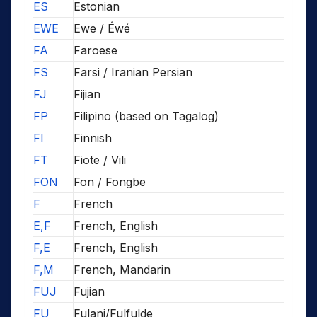
ES
Estonian
EWE
Ewe / Éwé
FA
Faroese
FS
Farsi / Iranian Persian
FJ
Fijian
FP
Filipino (based on Tagalog)
FI
Finnish
FT
Fiote / Vili
FON
Fon / Fongbe
F
French
E,F
French, English
F,E
French, English
F,M
French, Mandarin
FUJ
Fujian
FU
Fulani/Fulfulde