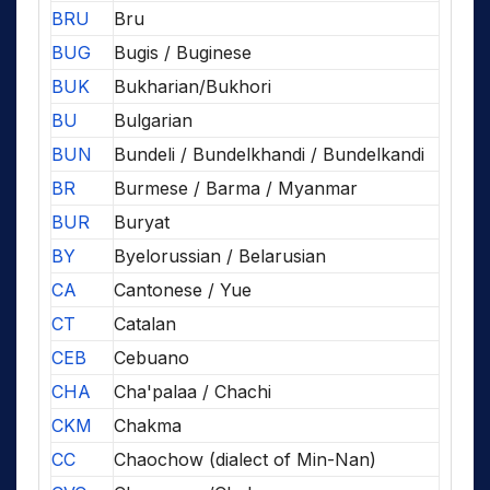
BRU
Bru
BUG
Bugis / Buginese
BUK
Bukharian/Bukhori
BU
Bulgarian
BUN
Bundeli / Bundelkhandi / Bundelkandi
BR
Burmese / Barma / Myanmar
BUR
Buryat
BY
Byelorussian / Belarusian
CA
Cantonese / Yue
CT
Catalan
CEB
Cebuano
CHA
Cha'palaa / Chachi
CKM
Chakma
CC
Chaochow (dialect of Min-Nan)