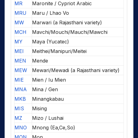
MR
Maronite / Cypriot Arabic
MRU
Maru / Lhao Vo
MW
Marwari (a Rajasthani variety)
MCH
Mavchi/Mouchi/Mauchi/Mawchi
MY
Maya (Yucatec)
MEI
Meithei/Manipuri/Meitei
MEN
Mende
MEW
Mewari/Mewadi (a Rajasthani variety)
MIE
Mien / Iu Mien
MNA
Mina / Gen
MKB
Minangkabau
MIS
Mising
MZ
Mizo / Lushai
MNO
Mnong (Ea,Ce,So)
MON
Mon