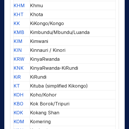
KHM
Khmu
KHT
Khota
KK
KiKongo/Kongo
KMB
Kimbundu/Mbundu/Luanda
KIM
Kimwani
KIN
Kinnauri / Kinori
KRW
KinyaRwanda
KNK
KinyaRwanda-KiRundi
KiR
KiRundi
KT
Kituba (simplified Kikongo)
KOH
Koho/Kohor
KBO
Kok Borok/Tripuri
KOK
Kokang Shan
KOM
Komering