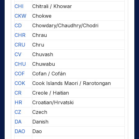
CHI
Chitrali / Khowar
CKW
Chokwe
CD
Chowdary/Chaudhry/Chodri
CHR
Chrau
CRU
Chru
CV
Chuvash
CHU
Chuwabu
COF
Cofan / Cofán
COK
Cook Islands Maori / Rarotongan
CR
Creole / Haitian
HR
Croatian/Hrvatski
CZ
Czech
DA
Danish
DAO
Dao