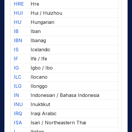
HRE
Hre
HUI
Hui / Huizhou
HU
Hungarian
IB
Iban
IBN
Ibanag
IS
Icelandic
IF
Ifè / Ife
IG
Igbo / Ibo
ILC
Ilocano
ILG
Ilonggo
IN
Indonesian / Bahasa Indonesia
INU
Inuktikut
IRQ
Iraqi Arabic
ISA
Isan / Northeastern Thai
I
Italian