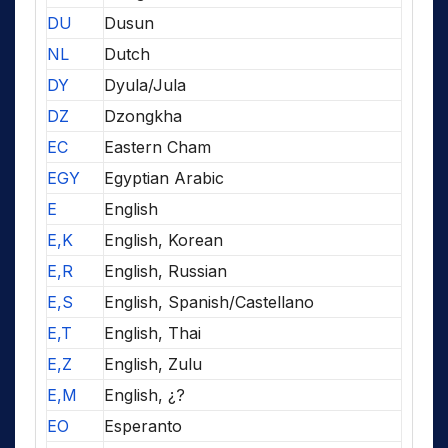
DU
Dusun
NL
Dutch
DY
Dyula/Jula
DZ
Dzongkha
EC
Eastern Cham
EGY
Egyptian Arabic
E
English
E,K
English, Korean
E,R
English, Russian
E,S
English, Spanish/Castellano
E,T
English, Thai
E,Z
English, Zulu
E,M
English, ¿?
EO
Esperanto