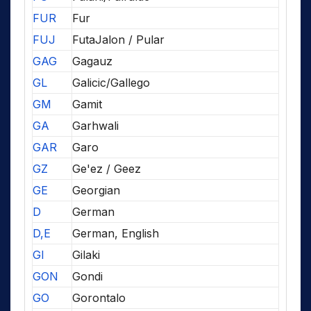
FUR
Fur
FUJ
FutaJalon / Pular
GAG
Gagauz
GL
Galicic/Gallego
GM
Gamit
GA
Garhwali
GAR
Garo
GZ
Ge'ez / Geez
GE
Georgian
D
German
D,E
German, English
GI
Gilaki
GON
Gondi
GO
Gorontalo