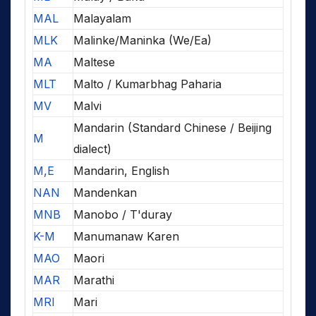
MAL
Malayalam
MLK
Malinke/Maninka (We/Ea)
MA
Maltese
MLT
Malto / Kumarbhag Paharia
MV
Malvi
Mandarin (Standard Chinese / Beijing
M
dialect)
M,E
Mandarin, English
NAN
Mandenkan
MNB
Manobo / T'duray
K-M
Manumanaw Karen
MAO
Maori
MAR
Marathi
MRI
Mari