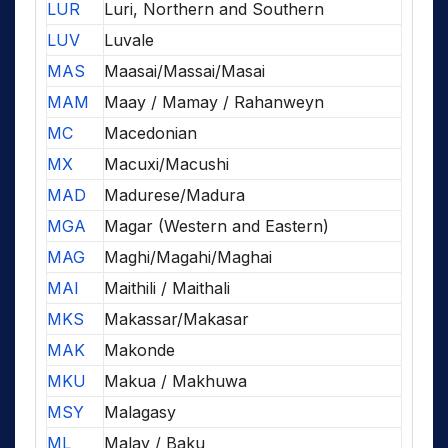
LUR
Luri, Northern and Southern
LUV
Luvale
MAS
Maasai/Massai/Masai
MAM
Maay / Mamay / Rahanweyn
MC
Macedonian
MX
Macuxi/Macushi
MAD
Madurese/Madura
MGA
Magar (Western and Eastern)
MAG
Maghi/Magahi/Maghai
MAI
Maithili / Maithali
MKS
Makassar/Makasar
MAK
Makonde
MKU
Makua / Makhuwa
MSY
Malagasy
ML
Malay / Baku