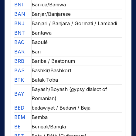
BNI
Baniua/Baniwa
BAN
Banjar/Banjarese
BNJ
Banjari / Banjara / Gormati / Lambadi
BNT
Bantawa
BAO
Baoulé
BAR
Bari
BRB
Bariba / Baatonum
BAS
Bashkir/Bashkort
BTK
Batak-Toba
Bayash/Boyash (gypsy dialect of
BAY
Romanian)
BED
bedawiyet / Bedawi / Beja
BEM
Bemba
BE
Bengali/Bangla
BET
Bete / Bété (Guiberoua)