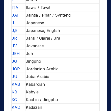
ITA
Itawis / Tawit
JAI
Jaintia / Pnar / Synteng
J
Japanese
J,E
Japanese, English
JR
Jarai / Giarai / Jra
JV
Javanese
JEH
Jeh
JG
Jingpho
JOR
Jordanian Arabic
JU
Juba Arabic
KAB
Kabardian
KB
Kabyle
KC
Kachin / Jingpho
KAD
Kadazan