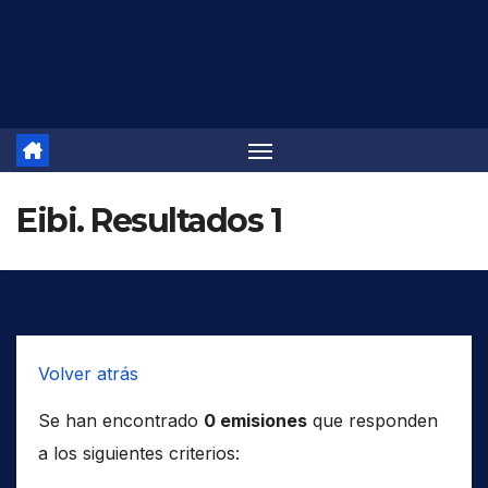
Saltar
al
contenido
Eibi. Resultados 1
Volver atrás
Se han encontrado
0 emisiones
que responden
a los siguientes criterios: