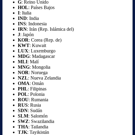
G
: Reino Unido
HOL
: Países Bajos
I
: Italia
IND
: India
INS
: Indonesia
IRN
: Irán (Rep. Islámica del)
J
: Japón
KOR
: Corea (Rep. de)
KWT
: Kuwait
LUX
: Luxemburgo
MDG
: Madagascar
MLI
: Malí
MNG
: Mongolia
NOR
: Noruega
NZL
: Nueva Zelandia
OMA
: Omán
PHL
: Filipinas
POL
: Polonia
ROU
: Rumania
RUS
: Rusia
SDN
: Sudán
SLM
: Salomón
SWZ
: Swazilandia
THA
: Tailandia
TJK
: Tayikistán