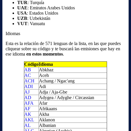
TUR
: Turquía
UAE
: Emiratos Arabes Unidos
USA
: Estados Unidos
UZB
: Uzbekistán
VUT
: Vanuatu
Idiomas
Esta es la relación de 571 lenguas de la lista, en las que puedes
cliquear sobre su código y te buscará las emisiones que hay en
ese idioma
en estos momentos
.
Código
Idioma
AB
Abkhaz
AC
Aceh
ACH
Achang / Ngac'ang
ADI
Adi
AJ
Adja / Aja-Gbe
AD
Adygea / Adyghe / Circassian
AFA
Afar
AF
Afrikaans
AK
Akha
AKL
Aklanon
AL
Albanian
ALG
Algerian (Arabic)