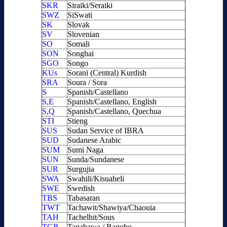
SKR
Siraiki/Seraiki
SWZ
SiSwati
SK
Slovak
SV
Slovenian
SO
Somali
SON
Songhai
SGO
Songo
KUs
Sorani (Central) Kurdish
SRA
Soura / Sora
S
Spanish/Castellano
S,E
Spanish/Castellano, English
S,Q
Spanish/Castellano, Quechua
STI
Stieng
SUS
Sudan Service of IBRA
SUD
Sudanese Arabic
SUM
Sumi Naga
SUN
Sunda/Sundanese
SUR
Surgujia
SWA
Swahili/Kisuaheli
SWE
Swedish
TBS
Tabasaran
TWT
Tachawit/Shawiya/Chaouia
TAH
Tachelhit/Sous
TGB
Tagabawa / Bagobo