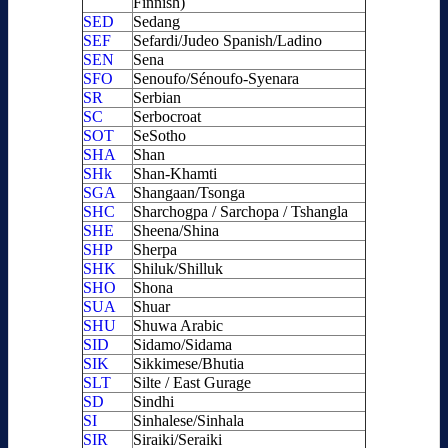
Finnish)
SED
Sedang
SEF
Sefardi/Judeo Spanish/Ladino
SEN
Sena
SFO
Senoufo/Sénoufo-Syenara
SR
Serbian
SC
Serbocroat
SOT
SeSotho
SHA
Shan
SHk
Shan-Khamti
SGA
Shangaan/Tsonga
SHC
Sharchogpa / Sarchopa / Tshangla
SHE
Sheena/Shina
SHP
Sherpa
SHK
Shiluk/Shilluk
SHO
Shona
SUA
Shuar
SHU
Shuwa Arabic
SID
Sidamo/Sidama
SIK
Sikkimese/Bhutia
SLT
Silte / East Gurage
SD
Sindhi
SI
Sinhalese/Sinhala
SIR
Siraiki/Seraiki