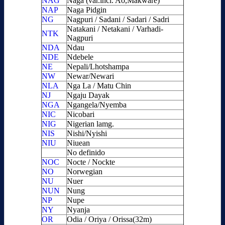
NAG
Naga (var.incl. Ao,Makware)
NAP
Naga Pidgin
NG
Nagpuri / Sadani / Sadari / Sadri
Natakani / Netakani / Varhadi-
NTK
Nagpuri
NDA
Ndau
NDE
Ndebele
NE
Nepali/Lhotshampa
NW
Newar/Newari
NLA
Nga La / Matu Chin
NJ
Ngaju Dayak
NGA
Ngangela/Nyemba
NIC
Nicobari
NIG
Nigerian lamg.
NIS
Nishi/Nyishi
NIU
Niuean
No definido
NOC
Nocte / Nockte
NO
Norwegian
NU
Nuer
NUN
Nung
NP
Nupe
NY
Nyanja
OR
Odia / Oriya / Orissa(32m)