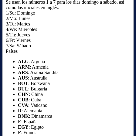
Se usan los números 1 a 7 para los días domingo a sábado, así
como las iniciales en inglés:
1/Su: Domingo
2/Mo: Lunes
3/Tu: Martes
4/We: Miercoles
5/Th: Jueves
6/Fr: Viernes
7/Sa: Sábado
Países
ALG
: Argelia
ARM
: Armenia
ARS
: Arabia Saudita
AUS
: Australia
BOT
: Botswana
BUL
: Bulgaria
CHN
: China
CUB
: Cuba
CVA
: Vaticano
D
: Alemania
DNK
: Dinamarca
E
: España
EGY
: Egipto
F
: Francia