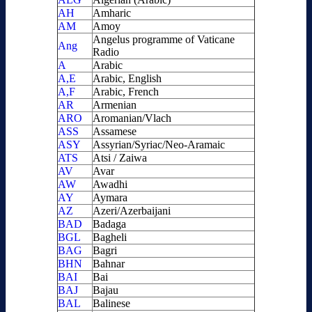
AH
Amharic
AM
Amoy
Angelus programme of Vaticane
Ang
Radio
A
Arabic
A,E
Arabic, English
A,F
Arabic, French
AR
Armenian
ARO
Aromanian/Vlach
ASS
Assamese
ASY
Assyrian/Syriac/Neo-Aramaic
ATS
Atsi / Zaiwa
AV
Avar
AW
Awadhi
AY
Aymara
AZ
Azeri/Azerbaijani
BAD
Badaga
BGL
Bagheli
BAG
Bagri
BHN
Bahnar
BAI
Bai
BAJ
Bajau
BAL
Balinese