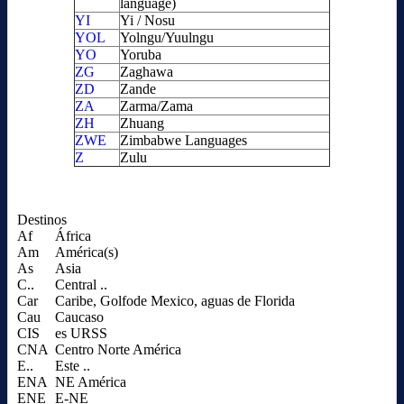
language)
YI
Yi / Nosu
YOL
Yolngu/Yuulngu
YO
Yoruba
ZG
Zaghawa
ZD
Zande
ZA
Zarma/Zama
ZH
Zhuang
ZWE
Zimbabwe Languages
Z
Zulu
Destinos
Af
África
Am
América(s)
As
Asia
C..
Central ..
Car
Caribe, Golfode Mexico, aguas de Florida
Cau
Caucaso
CIS
es URSS
CNA
Centro Norte América
E..
Este ..
ENA
NE América
ENE
E-NE