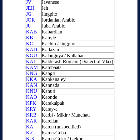
JV
Javanese
JEH
Jeh
JG
Jingpho
JOR
Jordanian Arabic
JU
Juba Arabic
KAB
Kabardian
KB
Kabyle
KC
Kachin / Jingpho
KAD
Kadazan
KGU
Kalanguya / Kallahan
KAL
Kalderash Romani (Dialect of Vlax)
KAM
Kambaata
KNG
Kangri
KKA
Kankana-ey
KAN
Kannada
KNU
Kanuri
KAO
Kaonde
KPK
Karakalpak
KRY
Karay-a
KRB
Karbi / Mikir / Manchati
KAR
Karelian
KA
Karen (unspecified)
K-G
Karen-Geba
K-K
Karen-Geko / Gekho