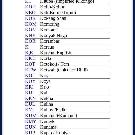
KT
Kituba (simplified Kikongo)
KOH
Koho/Kohor
KBO
Kok Borok/Tripuri
KOK
Kokang Shan
KOM
Komering
KON
Konkani
KNY
Konyak Naga
KOR
Korambar
K
Korean
K,E
Korean, English
KKU
Korku
KOT
Kotokoli / Tem
KTW
Kotwali (dialect of Bhili)
KOI
Koya
KOY
Koya
KRI
Krio
KUI
Kui
KKN
Kukna
KUL
Kulina
KVI
Kulluvi/Kullu
KUM
Kumaoni/Kumauni
KMY
Kumyk
KUN
Kunama:
KUP
Kupia / Kupiya