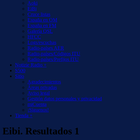
Aoki
EiBi
Cruce listas
España en OM
España en FM
Galería QSL
HFCC
Logs/escuchas
Radio-países AER
Radio-países/Códigos ITU
Radio-países/Prefijos ITU
Notizie Radio +
S500
Sitio
Agradecimientos
Áreas privadas
Aviso legal
Gestión datos personales y privacidad
miCuenta
¡Síguenos!
Tienda +
Eibi. Resultados 1