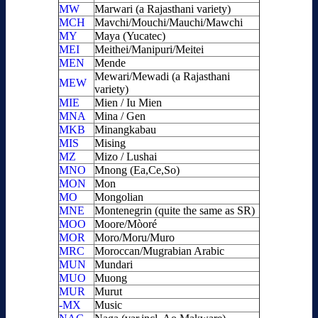
MW
Marwari (a Rajasthani variety)
MCH
Mavchi/Mouchi/Mauchi/Mawchi
MY
Maya (Yucatec)
MEI
Meithei/Manipuri/Meitei
MEN
Mende
Mewari/Mewadi (a Rajasthani
MEW
variety)
MIE
Mien / Iu Mien
MNA
Mina / Gen
MKB
Minangkabau
MIS
Mising
MZ
Mizo / Lushai
MNO
Mnong (Ea,Ce,So)
MON
Mon
MO
Mongolian
MNE
Montenegrin (quite the same as SR)
MOO
Moore/Mòoré
MOR
Moro/Moru/Muro
MRC
Moroccan/Mugrabian Arabic
MUN
Mundari
MUO
Muong
MUR
Murut
-MX
Music