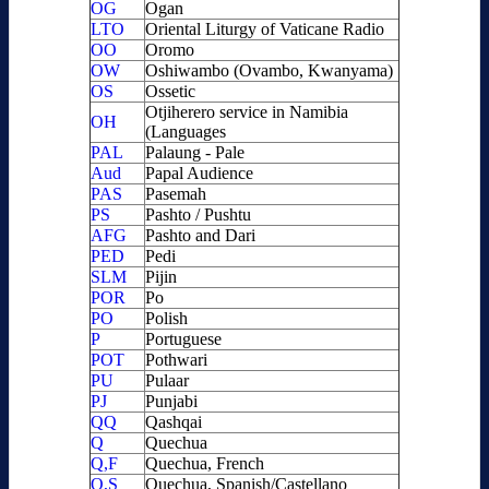
OG
Ogan
LTO
Oriental Liturgy of Vaticane Radio
OO
Oromo
OW
Oshiwambo (Ovambo, Kwanyama)
OS
Ossetic
Otjiherero service in Namibia
OH
(Languages
PAL
Palaung - Pale
Aud
Papal Audience
PAS
Pasemah
PS
Pashto / Pushtu
AFG
Pashto and Dari
PED
Pedi
SLM
Pijin
POR
Po
PO
Polish
P
Portuguese
POT
Pothwari
PU
Pulaar
PJ
Punjabi
QQ
Qashqai
Q
Quechua
Q,F
Quechua, French
Q,S
Quechua, Spanish/Castellano