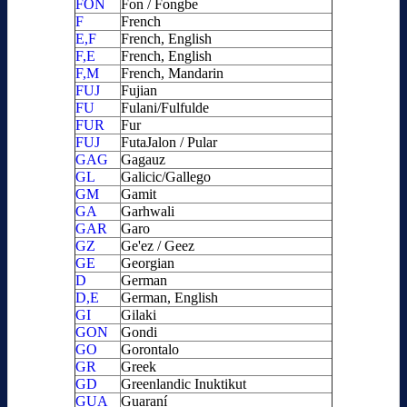
FON
Fon / Fongbe
F
French
E,F
French, English
F,E
French, English
F,M
French, Mandarin
FUJ
Fujian
FU
Fulani/Fulfulde
FUR
Fur
FUJ
FutaJalon / Pular
GAG
Gagauz
GL
Galicic/Gallego
GM
Gamit
GA
Garhwali
GAR
Garo
GZ
Ge'ez / Geez
GE
Georgian
D
German
D,E
German, English
GI
Gilaki
GON
Gondi
GO
Gorontalo
GR
Greek
GD
Greenlandic Inuktikut
GUA
Guaraní