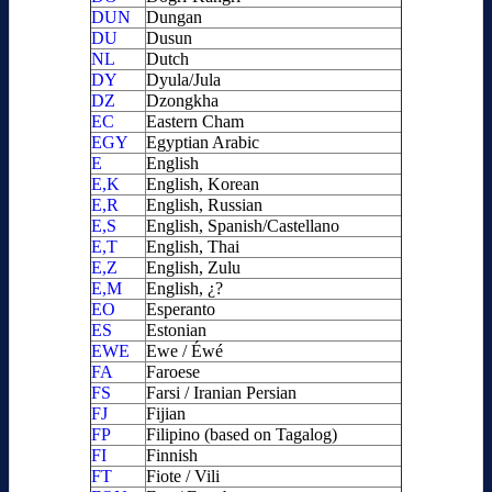
DUN
Dungan
DU
Dusun
NL
Dutch
DY
Dyula/Jula
DZ
Dzongkha
EC
Eastern Cham
EGY
Egyptian Arabic
E
English
E,K
English, Korean
E,R
English, Russian
E,S
English, Spanish/Castellano
E,T
English, Thai
E,Z
English, Zulu
E,M
English, ¿?
EO
Esperanto
ES
Estonian
EWE
Ewe / Éwé
FA
Faroese
FS
Farsi / Iranian Persian
FJ
Fijian
FP
Filipino (based on Tagalog)
FI
Finnish
FT
Fiote / Vili