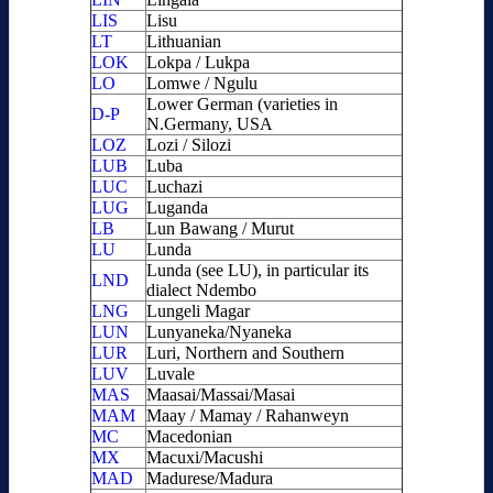
LIS
Lisu
LT
Lithuanian
LOK
Lokpa / Lukpa
LO
Lomwe / Ngulu
Lower German (varieties in
D-P
N.Germany, USA
LOZ
Lozi / Silozi
LUB
Luba
LUC
Luchazi
LUG
Luganda
LB
Lun Bawang / Murut
LU
Lunda
Lunda (see LU), in particular its
LND
dialect Ndembo
LNG
Lungeli Magar
LUN
Lunyaneka/Nyaneka
LUR
Luri, Northern and Southern
LUV
Luvale
MAS
Maasai/Massai/Masai
MAM
Maay / Mamay / Rahanweyn
MC
Macedonian
MX
Macuxi/Macushi
MAD
Madurese/Madura