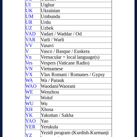
UI
Uighur
UK
Ukrainian
UM
Umbundu
UR
Urdu
UZ
Uzbek
VAD
Vadari / Waddar / Od
VAR
Varli / Warli
VV
Vasavi
V
Vasco / Basque / Euskera
Vn
Vernacular = local language(s)
Ves
Vespers (Vaticane Radio)
VN
Vietnamese
VX
Vlax Romani / Romanes / Gypsy
WA
Wa / Parauk
WAO
Waodani/Waorani
WE
Wenzhou
W
Wolof
WU
Wu
XH
Xhosa
YK
Yakutian / Sakha
YAO
Yao
YER
Yerukula
Yezidi program (Kurdish-Kurmanji
YZ