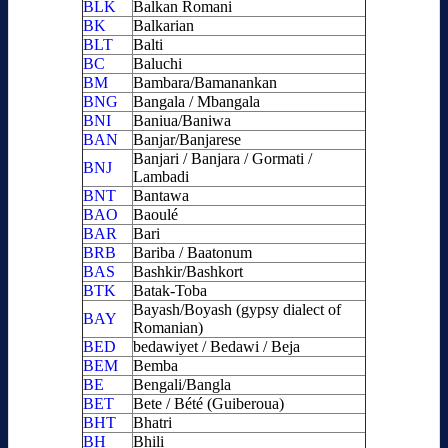
BLK
Balkan Romani
BK
Balkarian
BLT
Balti
BC
Baluchi
BM
Bambara/Bamanankan
BNG
Bangala / Mbangala
BNI
Baniua/Baniwa
BAN
Banjar/Banjarese
Banjari / Banjara / Gormati /
BNJ
Lambadi
BNT
Bantawa
BAO
Baoulé
BAR
Bari
BRB
Bariba / Baatonum
BAS
Bashkir/Bashkort
BTK
Batak-Toba
Bayash/Boyash (gypsy dialect of
BAY
Romanian)
BED
bedawiyet / Bedawi / Beja
BEM
Bemba
BE
Bengali/Bangla
BET
Bete / Bété (Guiberoua)
BHT
Bhatri
BH
Bhili