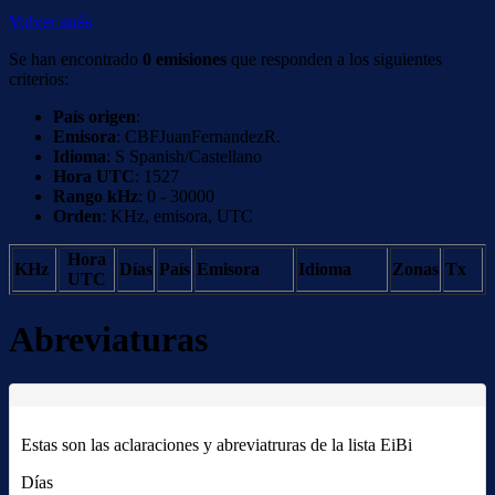
Volver atrás
Se han encontrado
0 emisiones
que responden a los siguientes
criterios:
País origen
:
Emisora
: CBFJuanFernandezR.
Idioma
: S Spanish/Castellano
Hora UTC
: 1527
Rango kHz
: 0 - 30000
Orden
: KHz, emisora, UTC
Hora
KHz
Días
País
Emisora
Idioma
Zonas
Tx
UTC
Abreviaturas
Estas son las aclaraciones y abreviatruras de la lista EiBi
Días