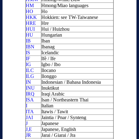
HM
Hmong/Miao languages
HO
Ho
HKK
Hokkien: see TW-Taiwanese
HRE
Hre
HUI
Hui / Huizhou
HU
Hungarian
IB
Iban
IBN
Ibanag
IS
Icelandic
IF
Ifè / Ife
IG
Igbo / Ibo
ILC
Ilocano
ILG
Ilonggo
IN
Indonesian / Bahasa Indonesia
INU
Inuktikut
IRQ
Iraqi Arabic
ISA
Isan / Northeastern Thai
I
Italian
ITA
Itawis / Tawit
JAI
Jaintia / Pnar / Synteng
J
Japanese
J,E
Japanese, English
JR
Jarai / Giarai / Jra