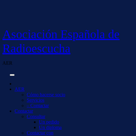
Saltar
al
contenido
Asociación Española de
Radioescucha
AER
AER
Cómo hacerse socio
Servicios
– Contactar
Contactar
Consultar
Un pedido
Un diploma
Contactar con