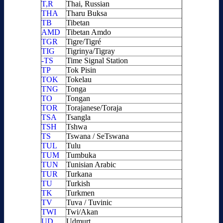
T,R
Thai, Russian
THA
Tharu Buksa
TB
Tibetan
AMD
Tibetan Amdo
TGR
Tigre/Tigré
TIG
Tigrinya/Tigray
-TS
Time Signal Station
TP
Tok Pisin
TOK
Tokelau
TNG
Tonga
TO
Tongan
TOR
Torajanese/Toraja
TSA
Tsangla
TSH
Tshwa
TS
Tswana / SeTswana
TUL
Tulu
TUM
Tumbuka
TUN
Tunisian Arabic
TUR
Turkana
TU
Turkish
TK
Turkmen
TV
Tuva / Tuvinic
TWI
Twi/Akan
UD
Udmurt