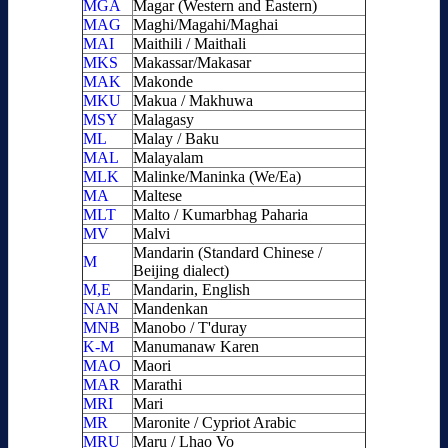
MGA
Magar (Western and Eastern)
MAG
Maghi/Magahi/Maghai
MAI
Maithili / Maithali
MKS
Makassar/Makasar
MAK
Makonde
MKU
Makua / Makhuwa
MSY
Malagasy
ML
Malay / Baku
MAL
Malayalam
MLK
Malinke/Maninka (We/Ea)
MA
Maltese
MLT
Malto / Kumarbhag Paharia
MV
Malvi
Mandarin (Standard Chinese /
M
Beijing dialect)
M,E
Mandarin, English
NAN
Mandenkan
MNB
Manobo / T'duray
K-M
Manumanaw Karen
MAO
Maori
MAR
Marathi
MRI
Mari
MR
Maronite / Cypriot Arabic
MRU
Maru / Lhao Vo