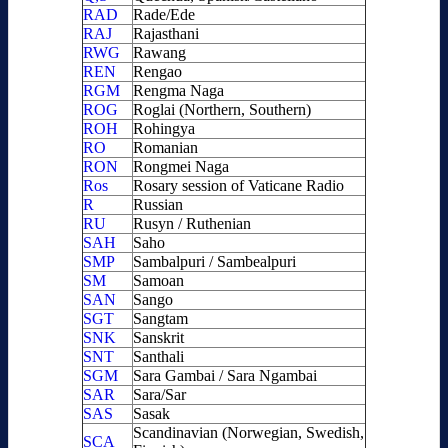
RAD
Rade/Ede
RAJ
Rajasthani
RWG
Rawang
REN
Rengao
RGM
Rengma Naga
ROG
Roglai (Northern, Southern)
ROH
Rohingya
RO
Romanian
RON
Rongmei Naga
Ros
Rosary session of Vaticane Radio
R
Russian
RU
Rusyn / Ruthenian
SAH
Saho
SMP
Sambalpuri / Sambealpuri
SM
Samoan
SAN
Sango
SGT
Sangtam
SNK
Sanskrit
SNT
Santhali
SGM
Sara Gambai / Sara Ngambai
SAR
Sara/Sar
SAS
Sasak
Scandinavian (Norwegian, Swedish,
SCA