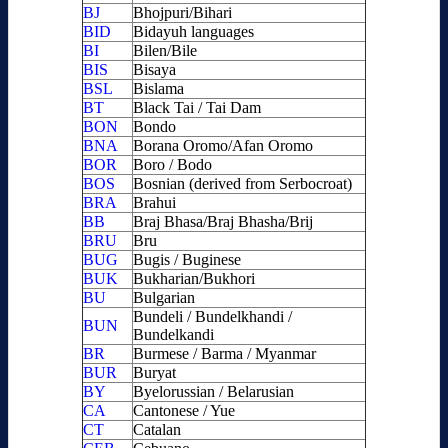
BJ
Bhojpuri/Bihari
BID
Bidayuh languages
BI
Bilen/Bile
BIS
Bisaya
BSL
Bislama
BT
Black Tai / Tai Dam
BON
Bondo
BNA
Borana Oromo/Afan Oromo
BOR
Boro / Bodo
BOS
Bosnian (derived from Serbocroat)
BRA
Brahui
BB
Braj Bhasa/Braj Bhasha/Brij
BRU
Bru
BUG
Bugis / Buginese
BUK
Bukharian/Bukhori
BU
Bulgarian
Bundeli / Bundelkhandi /
BUN
Bundelkandi
BR
Burmese / Barma / Myanmar
BUR
Buryat
BY
Byelorussian / Belarusian
CA
Cantonese / Yue
CT
Catalan