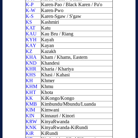
K-P
Karen-Pao / Black Karen / Pa'o
K-W
Karen-Pwo
K-S
Karen-Sgaw / S'gaw
KS
Kashmiri
KAT
Katu
KAU
Kau Bru / Riang
KYH
Kayah
KAY
Kayan
KZ
Kazakh
KHA
Kham / Khams, Eastern
KND
Khandesi
KHR
Kharia / Khariya
KHS
Khasi / Kahasi
KH
Khmer
KHM
Khmu
KHT
Khota
KK
KiKongo/Kongo
KMB
Kimbundu/Mbundu/Luanda
KIM
Kimwani
KIN
Kinnauri / Kinori
KRW
KinyaRwanda
KNK
KinyaRwanda-KiRundi
KiR
KiRundi