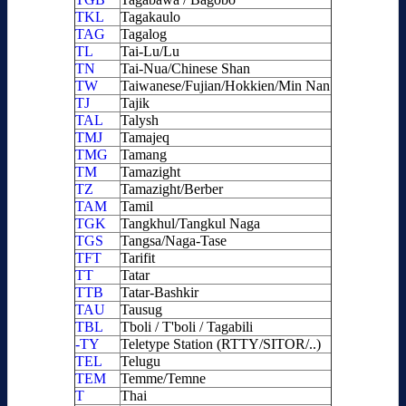
TKL
Tagakaulo
TAG
Tagalog
TL
Tai-Lu/Lu
TN
Tai-Nua/Chinese Shan
TW
Taiwanese/Fujian/Hokkien/Min Nan
TJ
Tajik
TAL
Talysh
TMJ
Tamajeq
TMG
Tamang
TM
Tamazight
TZ
Tamazight/Berber
TAM
Tamil
TGK
Tangkhul/Tangkul Naga
TGS
Tangsa/Naga-Tase
TFT
Tarifit
TT
Tatar
TTB
Tatar-Bashkir
TAU
Tausug
TBL
Tboli / T'boli / Tagabili
-TY
Teletype Station (RTTY/SITOR/..)
TEL
Telugu
TEM
Temme/Temne
T
Thai