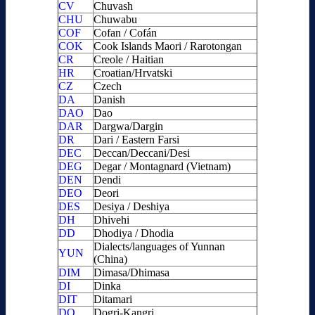
CV
Chuvash
CHU
Chuwabu
COF
Cofan / Cofán
COK
Cook Islands Maori / Rarotongan
CR
Creole / Haitian
HR
Croatian/Hrvatski
CZ
Czech
DA
Danish
DAO
Dao
DAR
Dargwa/Dargin
DR
Dari / Eastern Farsi
DEC
Deccan/Deccani/Desi
DEG
Degar / Montagnard (Vietnam)
DEN
Dendi
DEO
Deori
DES
Desiya / Deshiya
DH
Dhivehi
DD
Dhodiya / Dhodia
Dialects/languages of Yunnan
YUN
(China)
DIM
Dimasa/Dhimasa
DI
Dinka
DIT
Ditamari
DO
Dogri-Kangri