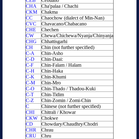
CEB
Cebuano
CHA
Cha'palaa / Chachi
CKM
Chakma
CC
Chaochow (dialect of Min-Nan)
CVC
Chavacano/Chabacano
CHE
Chechen
CW
Chewa/Chichewa/Nyanja/Chinyanja
CHG
Chhattisgarhi
CH
Chin (not further specified)
C-A
Chin-Asho
C-D
Chin-Daai:
C-F
Chin-Falam / Halam
C-H
Chin-Haka
C-K
Chin-Khumi
C-M
Chin-Mro
C-O
Chin-Thado / Thadou-Kuki
C-T
Chin-Tidim
C-Z
Chin-Zomin / Zomi-Chin
C
Chinese (not further specified)
CHI
Chitrali / Khowar
CKW
Chokwe
CD
Chowdary/Chaudhry/Chodri
CHR
Chrau
CRU
Chru