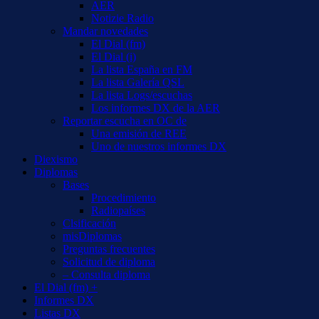
AER
Notizie Radio
Mandar novedades
El Dial (fm)
El Dial (i)
La lista España en FM
La lista Galería QSL
La lista Logs/escuchas
Los informes DX de la AER
Reportar escucha en OC de
Una emisión de REE
Uno de nuestros informes DX
Diexismo
Diplomas
Bases
Procedimiento
Radiopaíses
Clsificación
misDiplomas
Preguntas frecuentes
Solicitud de diploma
– Consulta diploma
El Dial (fm) +
Informes DX
Listas DX