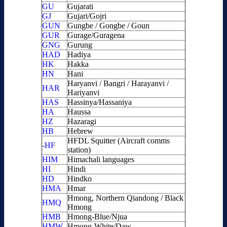
GU
Gujarati
GJ
Gujari/Gojri
GUN
Gungbe / Gongbe / Goun
GUR
Gurage/Guragena
GNG
Gurung
HAD
Hadiya
HK
Hakka
HN
Hani
Haryanvi / Bangri / Harayanvi /
HAR
Hariyanvi
HAS
Hassinya/Hassaniya
HA
Haussa
HZ
Hazaragi
HB
Hebrew
HFDL Squitter (Aircraft comms
-HF
station)
HIM
Himachali languages
HI
Hindi
HD
Hindko
HMA
Hmar
Hmong, Northern Qiandong / Black
HMQ
Hmong
HMB
Hmong-Blue/Njua
HMW
Hmong-White/Daw