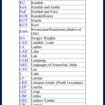
KU
Kurdish
KuA
Kurdish and Arabic
KuF
Kurdish and Farsi
KUR
Kurukh/Kurux
KUT
Kutchi
KUV
Kuvi
Kwanyama/Kuanyama (dialect of
KWA
OW)
KG
Kyrgyz /Kirghiz
LAD
Ladakhi / Lada
LA
Ladino
LAH
Lahu
LAK
Lak
LAM
Lampung
ARU
Languages of Arunachal, India
LAO
Lao
L
Latin
LV
Latvian
LBN
Lebanon Arabic (North Levantine)
LEP
Lepcha
LEZ
Lezgi
LIM
Limba
LBO
Limboo /Limbu
LIN
Lingala