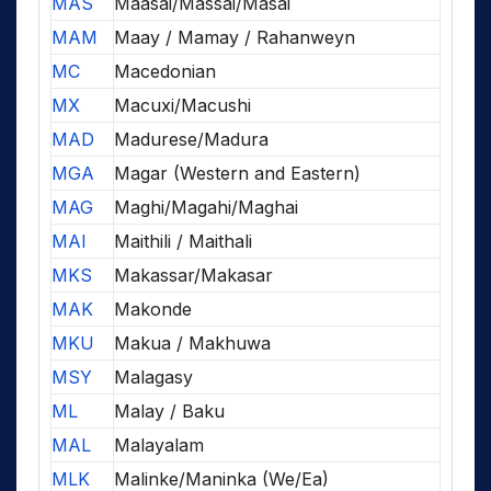
MAS
Maasai/Massai/Masai
MAM
Maay / Mamay / Rahanweyn
MC
Macedonian
MX
Macuxi/Macushi
MAD
Madurese/Madura
MGA
Magar (Western and Eastern)
MAG
Maghi/Magahi/Maghai
MAI
Maithili / Maithali
MKS
Makassar/Makasar
MAK
Makonde
MKU
Makua / Makhuwa
MSY
Malagasy
ML
Malay / Baku
MAL
Malayalam
MLK
Malinke/Maninka (We/Ea)