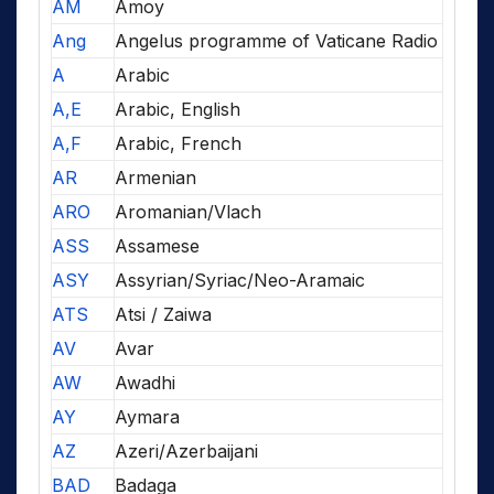
AM
Amoy
Ang
Angelus programme of Vaticane Radio
A
Arabic
A,E
Arabic, English
A,F
Arabic, French
AR
Armenian
ARO
Aromanian/Vlach
ASS
Assamese
ASY
Assyrian/Syriac/Neo-Aramaic
ATS
Atsi / Zaiwa
AV
Avar
AW
Awadhi
AY
Aymara
AZ
Azeri/Azerbaijani
BAD
Badaga