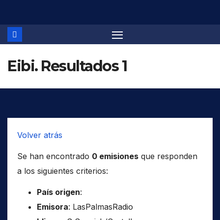
Saltar
al
contenido
Eibi. Resultados 1
Volver atrás
Se han encontrado
0 emisiones
que responden
a los siguientes criterios:
País origen
:
Emisora
: LasPalmasRadio