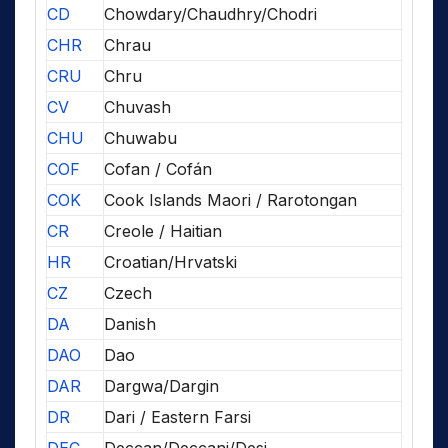
CD
Chowdary/Chaudhry/Chodri
CHR
Chrau
CRU
Chru
CV
Chuvash
CHU
Chuwabu
COF
Cofan / Cofán
COK
Cook Islands Maori / Rarotongan
CR
Creole / Haitian
HR
Croatian/Hrvatski
CZ
Czech
DA
Danish
DAO
Dao
DAR
Dargwa/Dargin
DR
Dari / Eastern Farsi