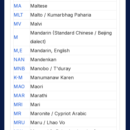
MA
Maltese
MLT
Malto / Kumarbhag Paharia
MV
Malvi
Mandarin (Standard Chinese / Beijing
M
dialect)
M,E
Mandarin, English
NAN
Mandenkan
MNB
Manobo / T'duray
K-M
Manumanaw Karen
MAO
Maori
MAR
Marathi
MRI
Mari
MR
Maronite / Cypriot Arabic
MRU
Maru / Lhao Vo