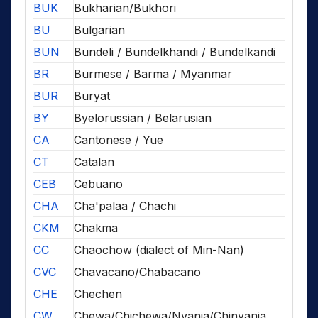
BUK
Bukharian/Bukhori
BU
Bulgarian
BUN
Bundeli / Bundelkhandi / Bundelkandi
BR
Burmese / Barma / Myanmar
BUR
Buryat
BY
Byelorussian / Belarusian
CA
Cantonese / Yue
CT
Catalan
CEB
Cebuano
CHA
Cha'palaa / Chachi
CKM
Chakma
CC
Chaochow (dialect of Min-Nan)
CVC
Chavacano/Chabacano
CHE
Chechen
CW
Chewa/Chichewa/Nyanja/Chinyanja