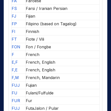
FA
Faroese
FS
Farsi / Iranian Persian
FJ
Fijian
FP
Filipino (based on Tagalog)
FI
Finnish
FT
Fiote / Vili
FON
Fon / Fongbe
F
French
E,F
French, English
F,E
French, English
F,M
French, Mandarin
FUJ
Fujian
FU
Fulani/Fulfulde
FUR
Fur
FUJ
FutaJalon / Pular