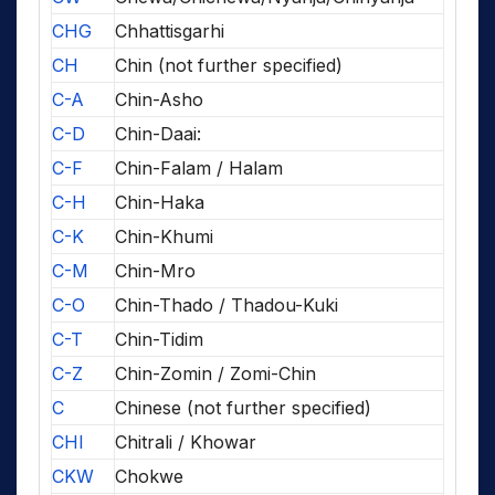
CHG
Chhattisgarhi
CH
Chin (not further specified)
C-A
Chin-Asho
C-D
Chin-Daai:
C-F
Chin-Falam / Halam
C-H
Chin-Haka
C-K
Chin-Khumi
C-M
Chin-Mro
C-O
Chin-Thado / Thadou-Kuki
C-T
Chin-Tidim
C-Z
Chin-Zomin / Zomi-Chin
C
Chinese (not further specified)
CHI
Chitrali / Khowar
CKW
Chokwe