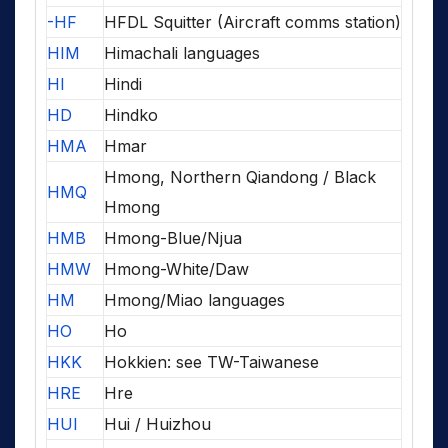
-HF
HFDL Squitter (Aircraft comms station)
HIM
Himachali languages
HI
Hindi
HD
Hindko
HMA
Hmar
Hmong, Northern Qiandong / Black
HMQ
Hmong
HMB
Hmong-Blue/Njua
HMW
Hmong-White/Daw
HM
Hmong/Miao languages
HO
Ho
HKK
Hokkien: see TW-Taiwanese
HRE
Hre
HUI
Hui / Huizhou