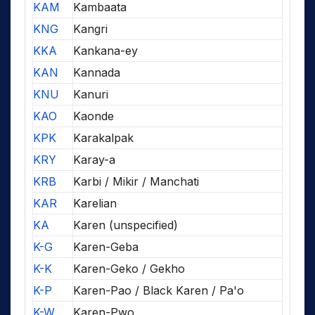
KAM
Kambaata
KNG
Kangri
KKA
Kankana-ey
KAN
Kannada
KNU
Kanuri
KAO
Kaonde
KPK
Karakalpak
KRY
Karay-a
KRB
Karbi / Mikir / Manchati
KAR
Karelian
KA
Karen (unspecified)
K-G
Karen-Geba
K-K
Karen-Geko / Gekho
K-P
Karen-Pao / Black Karen / Pa'o
K-W
Karen-Pwo