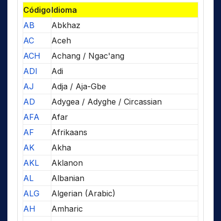
Código
Idioma
AB
Abkhaz
AC
Aceh
ACH
Achang / Ngac'ang
ADI
Adi
AJ
Adja / Aja-Gbe
AD
Adygea / Adyghe / Circassian
AFA
Afar
AF
Afrikaans
AK
Akha
AKL
Aklanon
AL
Albanian
ALG
Algerian (Arabic)
AH
Amharic