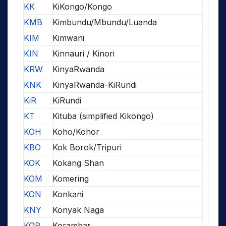
KK
KiKongo/Kongo
KMB
Kimbundu/Mbundu/Luanda
KIM
Kimwani
KIN
Kinnauri / Kinori
KRW
KinyaRwanda
KNK
KinyaRwanda-KiRundi
KiR
KiRundi
KT
Kituba (simplified Kikongo)
KOH
Koho/Kohor
KBO
Kok Borok/Tripuri
KOK
Kokang Shan
KOM
Komering
KON
Konkani
KNY
Konyak Naga
KOR
Korambar