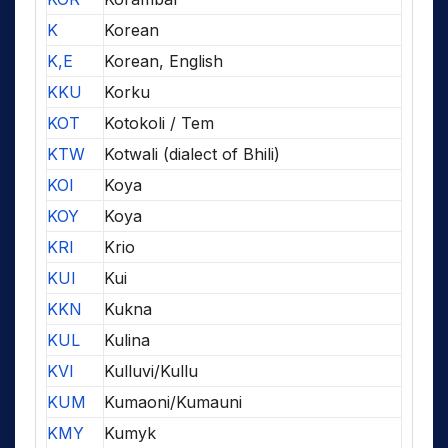
K
Korean
K,E
Korean, English
KKU
Korku
KOT
Kotokoli / Tem
KTW
Kotwali (dialect of Bhili)
KOI
Koya
KOY
Koya
KRI
Krio
KUI
Kui
KKN
Kukna
KUL
Kulina
KVI
Kulluvi/Kullu
KUM
Kumaoni/Kumauni
KMY
Kumyk