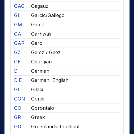
GAG
Gagauz
GL
Galicic/Gallego
GM
Gamit
GA
Garhwali
GAR
Garo
GZ
Ge'ez / Geez
GE
Georgian
D
German
D,E
German, English
GI
Gilaki
GON
Gondi
GO
Gorontalo
GR
Greek
GD
Greenlandic Inuktikut