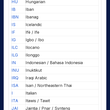
HU
Hungarian
IB
Iban
IBN
Ibanag
IS
Icelandic
IF
Ifè / Ife
IG
Igbo / Ibo
ILC
Ilocano
ILG
Ilonggo
IN
Indonesian / Bahasa Indonesia
INU
Inuktikut
IRQ
Iraqi Arabic
ISA
Isan / Northeastern Thai
I
Italian
ITA
Itawis / Tawit
JAI
Jaintia / Pnar / Synteng