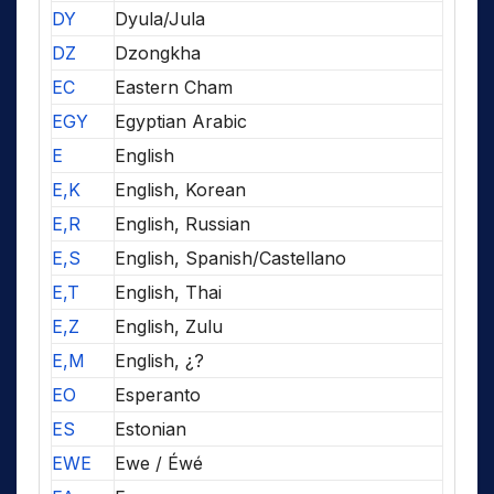
DY
Dyula/Jula
DZ
Dzongkha
EC
Eastern Cham
EGY
Egyptian Arabic
E
English
E,K
English, Korean
E,R
English, Russian
E,S
English, Spanish/Castellano
E,T
English, Thai
E,Z
English, Zulu
E,M
English, ¿?
EO
Esperanto
ES
Estonian
EWE
Ewe / Éwé