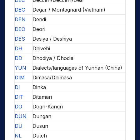
DEC
Deccan/Deccani/Desi
DEG
Degar / Montagnard (Vietnam)
DEN
Dendi
DEO
Deori
DES
Desiya / Deshiya
DH
Dhivehi
DD
Dhodiya / Dhodia
YUN
Dialects/languages of Yunnan (China)
DIM
Dimasa/Dhimasa
DI
Dinka
DIT
Ditamari
DO
Dogri-Kangri
DUN
Dungan
DU
Dusun
NL
Dutch