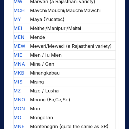
MW
Marwari (a Rajasthani variety)
MCH
Mavchi/Mouchi/Mauchi/Mawchi
MY
Maya (Yucatec)
MEI
Meithei/Manipuri/Meitei
MEN
Mende
MEW
Mewari/Mewadi (a Rajasthani variety)
MIE
Mien / Iu Mien
MNA
Mina / Gen
MKB
Minangkabau
MIS
Mising
MZ
Mizo / Lushai
MNO
Mnong (Ea,Ce,So)
MON
Mon
MO
Mongolian
MNE
Montenegrin (quite the same as SR)