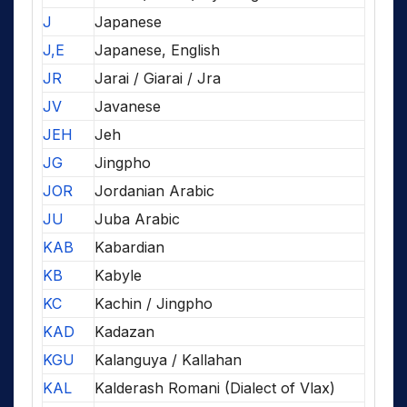
J
Japanese
J,E
Japanese, English
JR
Jarai / Giarai / Jra
JV
Javanese
JEH
Jeh
JG
Jingpho
JOR
Jordanian Arabic
JU
Juba Arabic
KAB
Kabardian
KB
Kabyle
KC
Kachin / Jingpho
KAD
Kadazan
KGU
Kalanguya / Kallahan
KAL
Kalderash Romani (Dialect of Vlax)