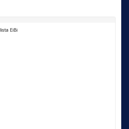
ista EiBi
Florida