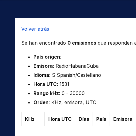
Volver atrás
Se han encontrado
0 emisiones
que responden a l
País origen
:
Emisora
: RadioHabanaCuba
Idioma
: S Spanish/Castellano
Hora UTC
: 1531
Rango kHz
: 0 - 30000
Orden
: KHz, emisora, UTC
KHz
Hora UTC
Días
País
Emisora