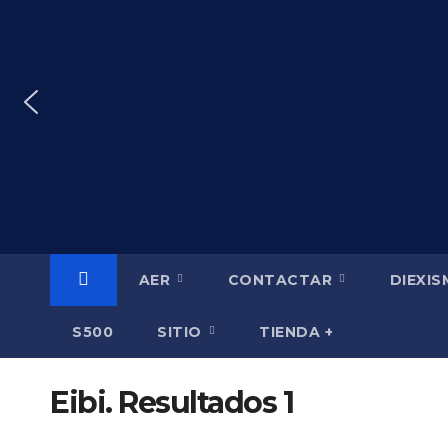
Saltar
al
contenido
AER
CONTACTAR
DIEXI
S500
SITIO
TIENDA +
Eibi. Resultados 1