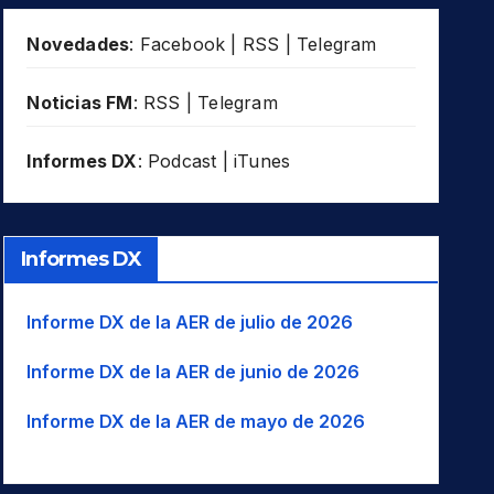
Novedades
:
Facebook
|
RSS
|
Telegram
Noticias FM
:
RSS
|
Telegram
Informes DX
:
Podcast
|
iTunes
Informes DX
Informe DX de la AER de julio de 2026
Informe DX de la AER de junio de 2026
Informe DX de la AER de mayo de 2026