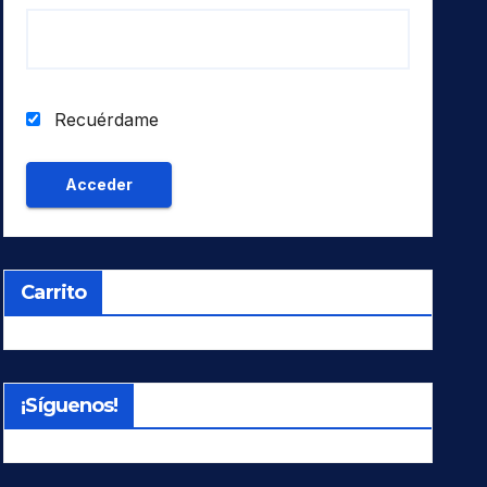
Recuérdame
Carrito
¡Síguenos!