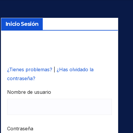
Inicio Sesión
¿Tienes problemas?
|
¿Has olvidado la
contraseña?
Nombre de usuario
Contraseña