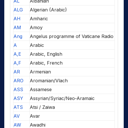
AL
Albanian
ALG
Algerian (Arabic)
AH
Amharic
AM
Amoy
Ang
Angelus programme of Vaticane Radio
A
Arabic
A,E
Arabic, English
A,F
Arabic, French
AR
Armenian
ARO
Aromanian/Vlach
ASS
Assamese
ASY
Assyrian/Syriac/Neo-Aramaic
ATS
Atsi / Zaiwa
AV
Avar
AW
Awadhi