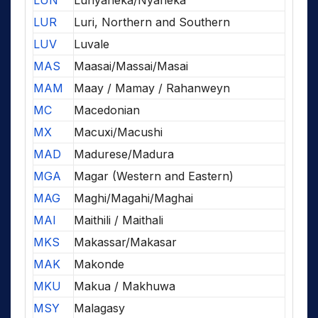
LUN
Lunyaneka/Nyaneka
LUR
Luri, Northern and Southern
LUV
Luvale
MAS
Maasai/Massai/Masai
MAM
Maay / Mamay / Rahanweyn
MC
Macedonian
MX
Macuxi/Macushi
MAD
Madurese/Madura
MGA
Magar (Western and Eastern)
MAG
Maghi/Magahi/Maghai
MAI
Maithili / Maithali
MKS
Makassar/Makasar
MAK
Makonde
MKU
Makua / Makhuwa
MSY
Malagasy