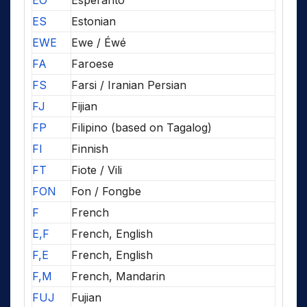
EO
Esperanto
ES
Estonian
EWE
Ewe / Éwé
FA
Faroese
FS
Farsi / Iranian Persian
FJ
Fijian
FP
Filipino (based on Tagalog)
FI
Finnish
FT
Fiote / Vili
FON
Fon / Fongbe
F
French
E,F
French, English
F,E
French, English
F,M
French, Mandarin
FUJ
Fujian