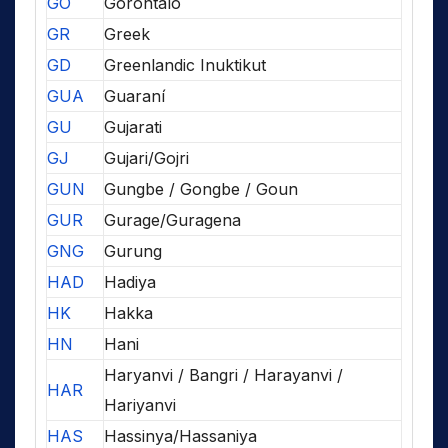
GO
Gorontalo
GR
Greek
GD
Greenlandic Inuktikut
GUA
Guaraní
GU
Gujarati
GJ
Gujari/Gojri
GUN
Gungbe / Gongbe / Goun
GUR
Gurage/Guragena
GNG
Gurung
HAD
Hadiya
HK
Hakka
HN
Hani
Haryanvi / Bangri / Harayanvi /
HAR
Hariyanvi
HAS
Hassinya/Hassaniya