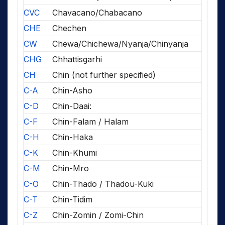
CVC
Chavacano/Chabacano
CHE
Chechen
CW
Chewa/Chichewa/Nyanja/Chinyanja
CHG
Chhattisgarhi
CH
Chin (not further specified)
C-A
Chin-Asho
C-D
Chin-Daai:
C-F
Chin-Falam / Halam
C-H
Chin-Haka
C-K
Chin-Khumi
C-M
Chin-Mro
C-O
Chin-Thado / Thadou-Kuki
C-T
Chin-Tidim
C-Z
Chin-Zomin / Zomi-Chin