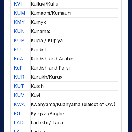
KVI
Kulluvi/Kullu
KUM
Kumaoni/Kumauni
KMY
Kumyk
KUN
Kunama:
KUP
Kupia / Kupiya
KU
Kurdish
KuA
Kurdish and Arabic
KuF
Kurdish and Farsi
KUR
Kurukh/Kurux
KUT
Kutchi
KUV
Kuvi
KWA
Kwanyama/Kuanyama (dialect of OW)
KG
Kyrgyz /Kirghiz
LAD
Ladakhi / Lada
LA
Ladino