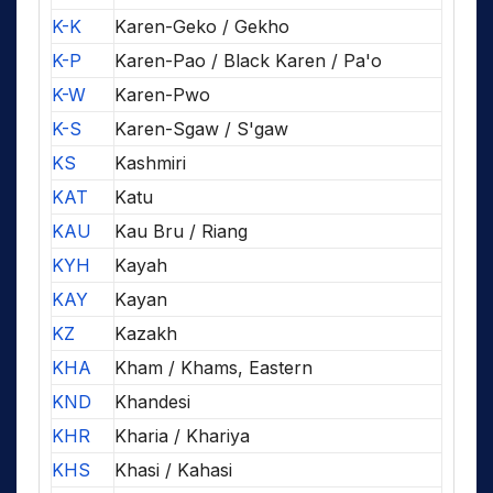
K-K
Karen-Geko / Gekho
K-P
Karen-Pao / Black Karen / Pa'o
K-W
Karen-Pwo
K-S
Karen-Sgaw / S'gaw
KS
Kashmiri
KAT
Katu
KAU
Kau Bru / Riang
KYH
Kayah
KAY
Kayan
KZ
Kazakh
KHA
Kham / Khams, Eastern
KND
Khandesi
KHR
Kharia / Khariya
KHS
Khasi / Kahasi