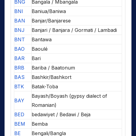
BNG
Bangala / Mbangala
BNI
Baniua/Baniwa
BAN
Banjar/Banjarese
BNJ
Banjari / Banjara / Gormati / Lambadi
BNT
Bantawa
BAO
Baoulé
BAR
Bari
BRB
Bariba / Baatonum
BAS
Bashkir/Bashkort
BTK
Batak-Toba
Bayash/Boyash (gypsy dialect of
BAY
Romanian)
BED
bedawiyet / Bedawi / Beja
BEM
Bemba
BE
Bengali/Bangla