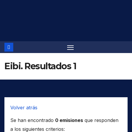
Saltar
al
contenido
Eibi. Resultados 1
Volver atrás
Se han encontrado
0 emisiones
que responden
a los siguientes criterios: