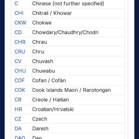
C
Chinese (not further specified)
CHI
Chitrali / Khowar
CKW
Chokwe
CD
Chowdary/Chaudhry/Chodri
CHR
Chrau
CRU
Chru
CV
Chuvash
CHU
Chuwabu
COF
Cofan / Cofán
COK
Cook Islands Maori / Rarotongan
CR
Creole / Haitian
HR
Croatian/Hrvatski
CZ
Czech
DA
Danish
DAO
Dao