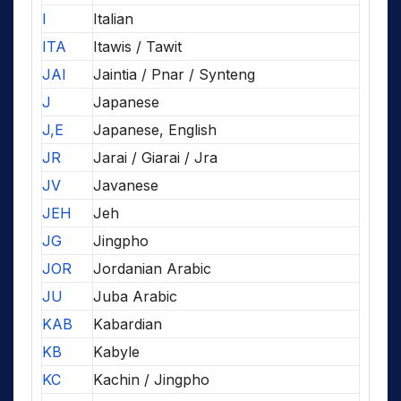
I
Italian
ITA
Itawis / Tawit
JAI
Jaintia / Pnar / Synteng
J
Japanese
J,E
Japanese, English
JR
Jarai / Giarai / Jra
JV
Javanese
JEH
Jeh
JG
Jingpho
JOR
Jordanian Arabic
JU
Juba Arabic
KAB
Kabardian
KB
Kabyle
KC
Kachin / Jingpho