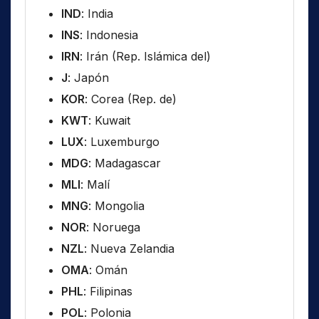
IND
: India
INS
: Indonesia
IRN
: Irán (Rep. Islámica del)
J
: Japón
KOR
: Corea (Rep. de)
KWT
: Kuwait
LUX
: Luxemburgo
MDG
: Madagascar
MLI
: Malí
MNG
: Mongolia
NOR
: Noruega
NZL
: Nueva Zelandia
OMA
: Omán
PHL
: Filipinas
POL
: Polonia