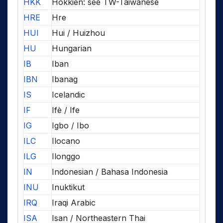
HKK
Hokkien: see TW-Taiwanese
HRE
Hre
HUI
Hui / Huizhou
HU
Hungarian
IB
Iban
IBN
Ibanag
IS
Icelandic
IF
Ifè / Ife
IG
Igbo / Ibo
ILC
Ilocano
ILG
Ilonggo
IN
Indonesian / Bahasa Indonesia
INU
Inuktikut
IRQ
Iraqi Arabic
ISA
Isan / Northeastern Thai