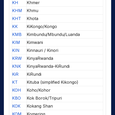
KH
Khmer
KHM
Khmu
KHT
Khota
KK
KiKongo/Kongo
KMB
Kimbundu/Mbundu/Luanda
KIM
Kimwani
KIN
Kinnauri / Kinori
KRW
KinyaRwanda
KNK
KinyaRwanda-KiRundi
KiR
KiRundi
KT
Kituba (simplified Kikongo)
KOH
Koho/Kohor
KBO
Kok Borok/Tripuri
KOK
Kokang Shan
KOM
Komering