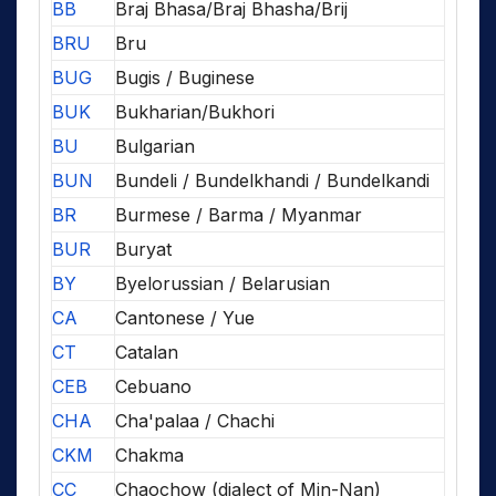
BB
Braj Bhasa/Braj Bhasha/Brij
BRU
Bru
BUG
Bugis / Buginese
BUK
Bukharian/Bukhori
BU
Bulgarian
BUN
Bundeli / Bundelkhandi / Bundelkandi
BR
Burmese / Barma / Myanmar
BUR
Buryat
BY
Byelorussian / Belarusian
CA
Cantonese / Yue
CT
Catalan
CEB
Cebuano
CHA
Cha'palaa / Chachi
CKM
Chakma
CC
Chaochow (dialect of Min-Nan)