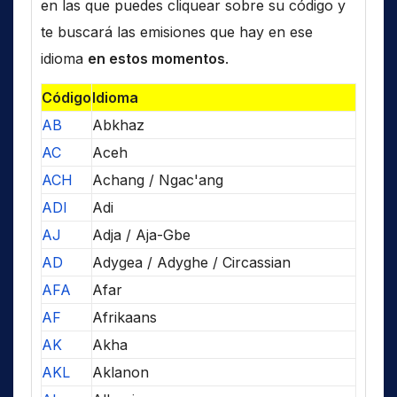
en las que puedes cliquear sobre su código y
te buscará las emisiones que hay en ese
idioma
en estos momentos
.
Código
Idioma
AB
Abkhaz
AC
Aceh
ACH
Achang / Ngac'ang
ADI
Adi
AJ
Adja / Aja-Gbe
AD
Adygea / Adyghe / Circassian
AFA
Afar
AF
Afrikaans
AK
Akha
AKL
Aklanon