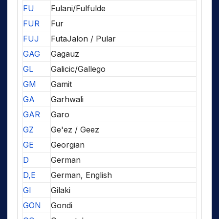
FU
Fulani/Fulfulde
FUR
Fur
FUJ
FutaJalon / Pular
GAG
Gagauz
GL
Galicic/Gallego
GM
Gamit
GA
Garhwali
GAR
Garo
GZ
Ge'ez / Geez
GE
Georgian
D
German
D,E
German, English
GI
Gilaki
GON
Gondi