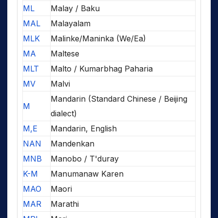
ML
Malay / Baku
MAL
Malayalam
MLK
Malinke/Maninka (We/Ea)
MA
Maltese
MLT
Malto / Kumarbhag Paharia
MV
Malvi
Mandarin (Standard Chinese / Beijing
M
dialect)
M,E
Mandarin, English
NAN
Mandenkan
MNB
Manobo / T'duray
K-M
Manumanaw Karen
MAO
Maori
MAR
Marathi