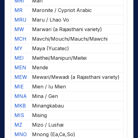
MRI
Mari
MR
Maronite / Cypriot Arabic
MRU
Maru / Lhao Vo
MW
Marwari (a Rajasthani variety)
MCH
Mavchi/Mouchi/Mauchi/Mawchi
MY
Maya (Yucatec)
MEI
Meithei/Manipuri/Meitei
MEN
Mende
MEW
Mewari/Mewadi (a Rajasthani variety)
MIE
Mien / Iu Mien
MNA
Mina / Gen
MKB
Minangkabau
MIS
Mising
MZ
Mizo / Lushai
MNO
Mnong (Ea,Ce,So)