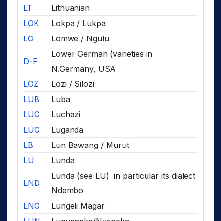
LT
Lithuanian
LOK
Lokpa / Lukpa
LO
Lomwe / Ngulu
Lower German (varieties in
D-P
N.Germany, USA
LOZ
Lozi / Silozi
LUB
Luba
LUC
Luchazi
LUG
Luganda
LB
Lun Bawang / Murut
LU
Lunda
Lunda (see LU), in particular its dialect
LND
Ndembo
LNG
Lungeli Magar