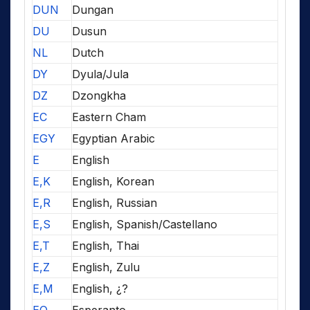
DUN
Dungan
DU
Dusun
NL
Dutch
DY
Dyula/Jula
DZ
Dzongkha
EC
Eastern Cham
EGY
Egyptian Arabic
E
English
E,K
English, Korean
E,R
English, Russian
E,S
English, Spanish/Castellano
E,T
English, Thai
E,Z
English, Zulu
E,M
English, ¿?