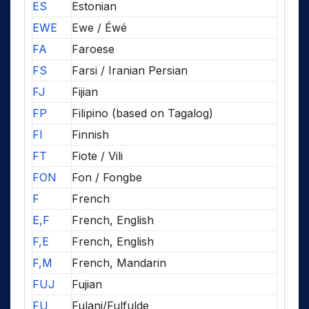
ES
Estonian
EWE
Ewe / Éwé
FA
Faroese
FS
Farsi / Iranian Persian
FJ
Fijian
FP
Filipino (based on Tagalog)
FI
Finnish
FT
Fiote / Vili
FON
Fon / Fongbe
F
French
E,F
French, English
F,E
French, English
F,M
French, Mandarin
FUJ
Fujian
FU
Fulani/Fulfulde