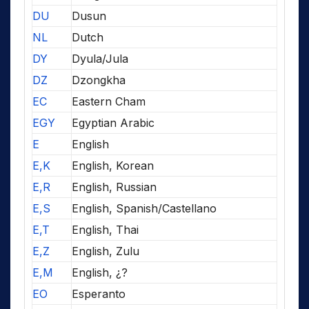
DU
Dusun
NL
Dutch
DY
Dyula/Jula
DZ
Dzongkha
EC
Eastern Cham
EGY
Egyptian Arabic
E
English
E,K
English, Korean
E,R
English, Russian
E,S
English, Spanish/Castellano
E,T
English, Thai
E,Z
English, Zulu
E,M
English, ¿?
EO
Esperanto