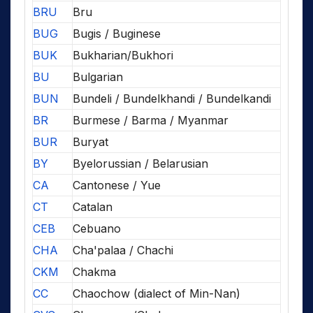
BRU
Bru
BUG
Bugis / Buginese
BUK
Bukharian/Bukhori
BU
Bulgarian
BUN
Bundeli / Bundelkhandi / Bundelkandi
BR
Burmese / Barma / Myanmar
BUR
Buryat
BY
Byelorussian / Belarusian
CA
Cantonese / Yue
CT
Catalan
CEB
Cebuano
CHA
Cha'palaa / Chachi
CKM
Chakma
CC
Chaochow (dialect of Min-Nan)