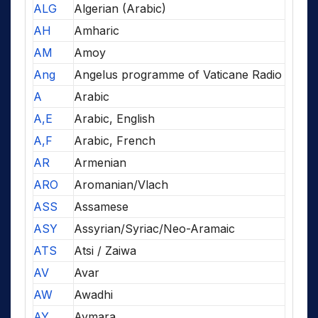
ALG
Algerian (Arabic)
AH
Amharic
AM
Amoy
Ang
Angelus programme of Vaticane Radio
A
Arabic
A,E
Arabic, English
A,F
Arabic, French
AR
Armenian
ARO
Aromanian/Vlach
ASS
Assamese
ASY
Assyrian/Syriac/Neo-Aramaic
ATS
Atsi / Zaiwa
AV
Avar
AW
Awadhi
AY
Aymara