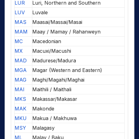
LUR
Luri, Northern and Southern
LUV
Luvale
MAS
Maasai/Massai/Masai
MAM
Maay / Mamay / Rahanweyn
MC
Macedonian
MX
Macuxi/Macushi
MAD
Madurese/Madura
MGA
Magar (Western and Eastern)
MAG
Maghi/Magahi/Maghai
MAI
Maithili / Maithali
MKS
Makassar/Makasar
MAK
Makonde
MKU
Makua / Makhuwa
MSY
Malagasy
ML
Malay / Baku