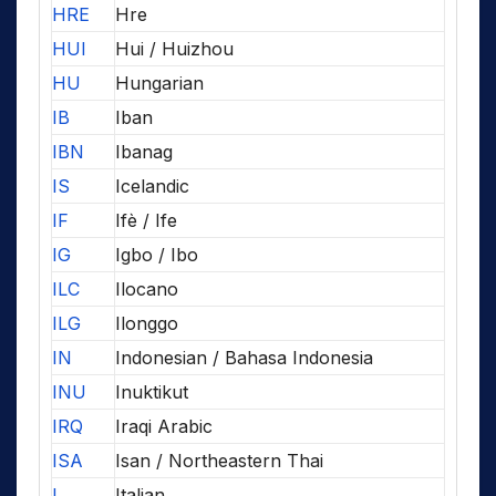
HRE
Hre
HUI
Hui / Huizhou
HU
Hungarian
IB
Iban
IBN
Ibanag
IS
Icelandic
IF
Ifè / Ife
IG
Igbo / Ibo
ILC
Ilocano
ILG
Ilonggo
IN
Indonesian / Bahasa Indonesia
INU
Inuktikut
IRQ
Iraqi Arabic
ISA
Isan / Northeastern Thai
I
Italian