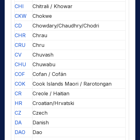
CHI
Chitrali / Khowar
CKW
Chokwe
CD
Chowdary/Chaudhry/Chodri
CHR
Chrau
CRU
Chru
CV
Chuvash
CHU
Chuwabu
COF
Cofan / Cofán
COK
Cook Islands Maori / Rarotongan
CR
Creole / Haitian
HR
Croatian/Hrvatski
CZ
Czech
DA
Danish
DAO
Dao