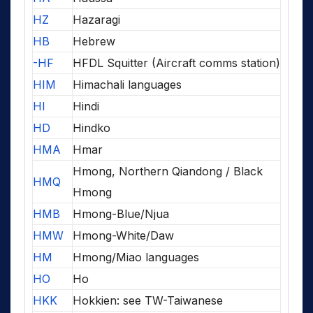
HZ
Hazaragi
HB
Hebrew
-HF
HFDL Squitter (Aircraft comms station)
HIM
Himachali languages
HI
Hindi
HD
Hindko
HMA
Hmar
Hmong, Northern Qiandong / Black
HMQ
Hmong
HMB
Hmong-Blue/Njua
HMW
Hmong-White/Daw
HM
Hmong/Miao languages
HO
Ho
HKK
Hokkien: see TW-Taiwanese