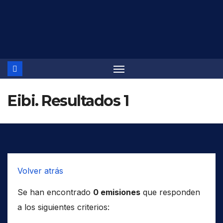
Saltar
al
contenido
Eibi. Resultados 1
Volver atrás
Se han encontrado
0 emisiones
que responden
a los siguientes criterios: