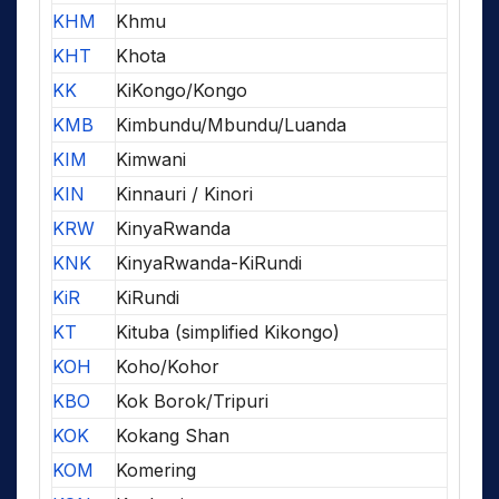
KHM
Khmu
KHT
Khota
KK
KiKongo/Kongo
KMB
Kimbundu/Mbundu/Luanda
KIM
Kimwani
KIN
Kinnauri / Kinori
KRW
KinyaRwanda
KNK
KinyaRwanda-KiRundi
KiR
KiRundi
KT
Kituba (simplified Kikongo)
KOH
Koho/Kohor
KBO
Kok Borok/Tripuri
KOK
Kokang Shan
KOM
Komering