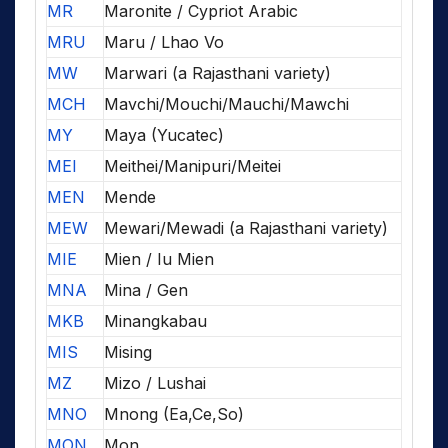
MR
Maronite / Cypriot Arabic
MRU
Maru / Lhao Vo
MW
Marwari (a Rajasthani variety)
MCH
Mavchi/Mouchi/Mauchi/Mawchi
MY
Maya (Yucatec)
MEI
Meithei/Manipuri/Meitei
MEN
Mende
MEW
Mewari/Mewadi (a Rajasthani variety)
MIE
Mien / Iu Mien
MNA
Mina / Gen
MKB
Minangkabau
MIS
Mising
MZ
Mizo / Lushai
MNO
Mnong (Ea,Ce,So)
MON
Mon