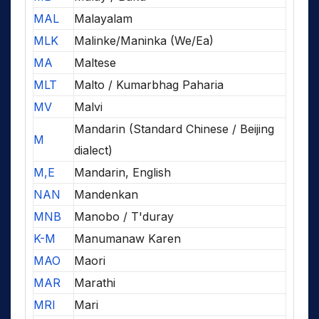
MAL
Malayalam
MLK
Malinke/Maninka (We/Ea)
MA
Maltese
MLT
Malto / Kumarbhag Paharia
MV
Malvi
Mandarin (Standard Chinese / Beijing
M
dialect)
M,E
Mandarin, English
NAN
Mandenkan
MNB
Manobo / T'duray
K-M
Manumanaw Karen
MAO
Maori
MAR
Marathi
MRI
Mari