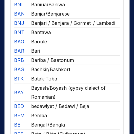
BNI
Baniua/Baniwa
BAN
Banjar/Banjarese
BNJ
Banjari / Banjara / Gormati / Lambadi
BNT
Bantawa
BAO
Baoulé
BAR
Bari
BRB
Bariba / Baatonum
BAS
Bashkir/Bashkort
BTK
Batak-Toba
Bayash/Boyash (gypsy dialect of
BAY
Romanian)
BED
bedawiyet / Bedawi / Beja
BEM
Bemba
BE
Bengali/Bangla
BET
Bete / Bété (Guiberoua)