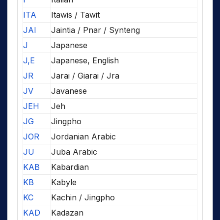
ITA
Itawis / Tawit
JAI
Jaintia / Pnar / Synteng
J
Japanese
J,E
Japanese, English
JR
Jarai / Giarai / Jra
JV
Javanese
JEH
Jeh
JG
Jingpho
JOR
Jordanian Arabic
JU
Juba Arabic
KAB
Kabardian
KB
Kabyle
KC
Kachin / Jingpho
KAD
Kadazan