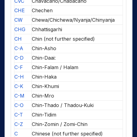
CVC
Chavacano/Chabacano
CHE
Chechen
CW
Chewa/Chichewa/Nyanja/Chinyanja
CHG
Chhattisgarhi
CH
Chin (not further specified)
C-A
Chin-Asho
C-D
Chin-Daai:
C-F
Chin-Falam / Halam
C-H
Chin-Haka
C-K
Chin-Khumi
C-M
Chin-Mro
C-O
Chin-Thado / Thadou-Kuki
C-T
Chin-Tidim
C-Z
Chin-Zomin / Zomi-Chin
C
Chinese (not further specified)