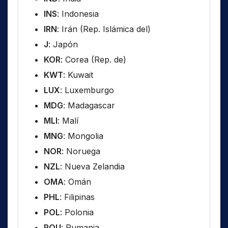
INS
: Indonesia
IRN
: Irán (Rep. Islámica del)
J
: Japón
KOR
: Corea (Rep. de)
KWT
: Kuwait
LUX
: Luxemburgo
MDG
: Madagascar
MLI
: Malí
MNG
: Mongolia
NOR
: Noruega
NZL
: Nueva Zelandia
OMA
: Omán
PHL
: Filipinas
POL
: Polonia
ROU
: Rumania