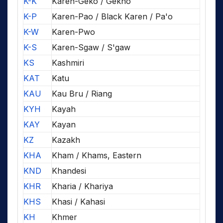
K-K
Karen-Geko / Gekho
K-P
Karen-Pao / Black Karen / Pa'o
K-W
Karen-Pwo
K-S
Karen-Sgaw / S'gaw
KS
Kashmiri
KAT
Katu
KAU
Kau Bru / Riang
KYH
Kayah
KAY
Kayan
KZ
Kazakh
KHA
Kham / Khams, Eastern
KND
Khandesi
KHR
Kharia / Khariya
KHS
Khasi / Kahasi
KH
Khmer