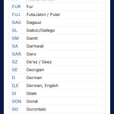
FUR
Fur
FUJ
FutaJalon / Pular
GAG
Gagauz
GL
Galicic/Gallego
GM
Gamit
GA
Garhwali
GAR
Garo
GZ
Ge'ez / Geez
GE
Georgian
D
German
D,E
German, English
GI
Gilaki
GON
Gondi
GO
Gorontalo