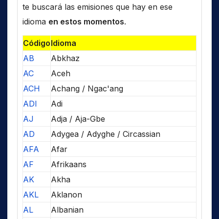
te buscará las emisiones que hay en ese
idioma
en estos momentos
.
Código
Idioma
AB
Abkhaz
AC
Aceh
ACH
Achang / Ngac'ang
ADI
Adi
AJ
Adja / Aja-Gbe
AD
Adygea / Adyghe / Circassian
AFA
Afar
AF
Afrikaans
AK
Akha
AKL
Aklanon
AL
Albanian