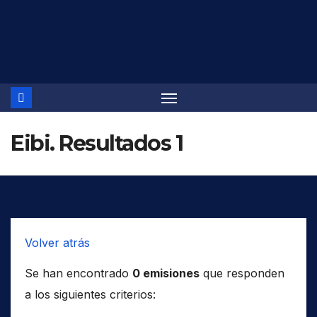
Saltar
al
contenido
Eibi. Resultados 1
Volver atrás
Se han encontrado
0 emisiones
que responden
a los siguientes criterios: