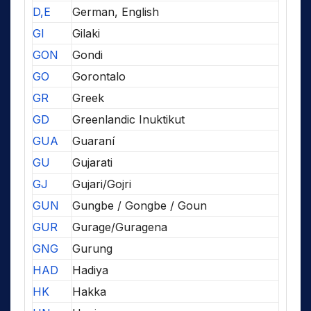
D,E
German, English
GI
Gilaki
GON
Gondi
GO
Gorontalo
GR
Greek
GD
Greenlandic Inuktikut
GUA
Guaraní
GU
Gujarati
GJ
Gujari/Gojri
GUN
Gungbe / Gongbe / Goun
GUR
Gurage/Guragena
GNG
Gurung
HAD
Hadiya
HK
Hakka