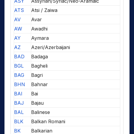
ASY
Assyrian/Syriac/Neo-Aramaic
ATS
Atsi / Zaiwa
AV
Avar
AW
Awadhi
AY
Aymara
AZ
Azeri/Azerbaijani
BAD
Badaga
BGL
Bagheli
BAG
Bagri
BHN
Bahnar
BAI
Bai
BAJ
Bajau
BAL
Balinese
BLK
Balkan Romani
BK
Balkarian