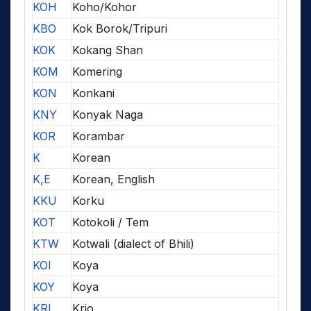
KOH
Koho/Kohor
KBO
Kok Borok/Tripuri
KOK
Kokang Shan
KOM
Komering
KON
Konkani
KNY
Konyak Naga
KOR
Korambar
K
Korean
K,E
Korean, English
KKU
Korku
KOT
Kotokoli / Tem
KTW
Kotwali (dialect of Bhili)
KOI
Koya
KOY
Koya
KRI
Krio