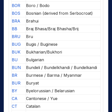
BOR
Boro / Bodo
BOS
Bosnian (derived from Serbocroat)
BRA
Brahui
BB
Braj Bhasa/Braj Bhasha/Brij
BRU
Bru
BUG
Bugis / Buginese
BUK
Bukharian/Bukhori
BU
Bulgarian
BUN
Bundeli / Bundelkhandi / Bundelkandi
BR
Burmese / Barma / Myanmar
BUR
Buryat
BY
Byelorussian / Belarusian
CA
Cantonese / Yue
CT
Catalan