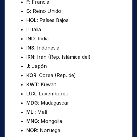
F
: Francia
G
: Reino Unido
HOL
: Países Bajos
I
: Italia
IND
: India
INS
: Indonesia
IRN
: Irán (Rep. Islámica del)
J
: Japón
KOR
: Corea (Rep. de)
KWT
: Kuwait
LUX
: Luxemburgo
MDG
: Madagascar
MLI
: Malí
MNG
: Mongolia
NOR
: Noruega