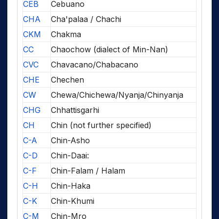
CEB
Cebuano
CHA
Cha'palaa / Chachi
CKM
Chakma
CC
Chaochow (dialect of Min-Nan)
CVC
Chavacano/Chabacano
CHE
Chechen
CW
Chewa/Chichewa/Nyanja/Chinyanja
CHG
Chhattisgarhi
CH
Chin (not further specified)
C-A
Chin-Asho
C-D
Chin-Daai:
C-F
Chin-Falam / Halam
C-H
Chin-Haka
C-K
Chin-Khumi
C-M
Chin-Mro