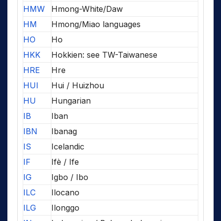
HMW
Hmong-White/Daw
HM
Hmong/Miao languages
HO
Ho
HKK
Hokkien: see TW-Taiwanese
HRE
Hre
HUI
Hui / Huizhou
HU
Hungarian
IB
Iban
IBN
Ibanag
IS
Icelandic
IF
Ifè / Ife
IG
Igbo / Ibo
ILC
Ilocano
ILG
Ilonggo