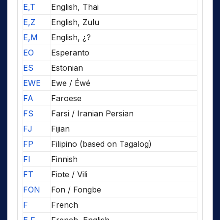
E,T
English, Thai
E,Z
English, Zulu
E,M
English, ¿?
EO
Esperanto
ES
Estonian
EWE
Ewe / Éwé
FA
Faroese
FS
Farsi / Iranian Persian
FJ
Fijian
FP
Filipino (based on Tagalog)
FI
Finnish
FT
Fiote / Vili
FON
Fon / Fongbe
F
French