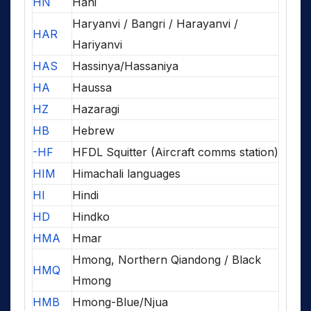
HN
Hani
Haryanvi / Bangri / Harayanvi /
HAR
Hariyanvi
HAS
Hassinya/Hassaniya
HA
Haussa
HZ
Hazaragi
HB
Hebrew
-HF
HFDL Squitter (Aircraft comms station)
HIM
Himachali languages
HI
Hindi
HD
Hindko
HMA
Hmar
Hmong, Northern Qiandong / Black
HMQ
Hmong
HMB
Hmong-Blue/Njua