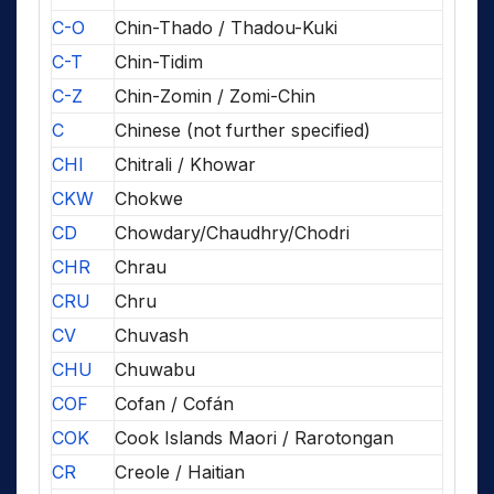
C-O
Chin-Thado / Thadou-Kuki
C-T
Chin-Tidim
C-Z
Chin-Zomin / Zomi-Chin
C
Chinese (not further specified)
CHI
Chitrali / Khowar
CKW
Chokwe
CD
Chowdary/Chaudhry/Chodri
CHR
Chrau
CRU
Chru
CV
Chuvash
CHU
Chuwabu
COF
Cofan / Cofán
COK
Cook Islands Maori / Rarotongan
CR
Creole / Haitian