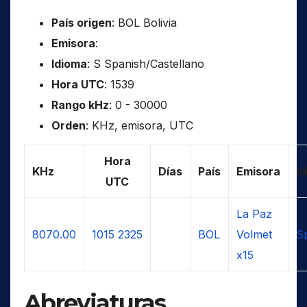
País origen
: BOL Bolivia
Emisora
:
Idioma
: S Spanish/Castellano
Hora UTC
: 1539
Rango kHz
: 0 - 30000
Orden
: KHz, emisora, UTC
Hora
KHz
Días
País
Emisora
I
UTC
La Paz
8070.00
1015
2325
BOL
Volmet
S
x15
Abreviaturas