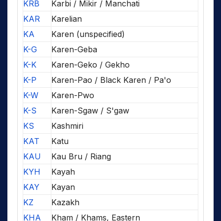
KRB
Karbi / Mikir / Manchati
KAR
Karelian
KA
Karen (unspecified)
K-G
Karen-Geba
K-K
Karen-Geko / Gekho
K-P
Karen-Pao / Black Karen / Pa'o
K-W
Karen-Pwo
K-S
Karen-Sgaw / S'gaw
KS
Kashmiri
KAT
Katu
KAU
Kau Bru / Riang
KYH
Kayah
KAY
Kayan
KZ
Kazakh
KHA
Kham / Khams, Eastern