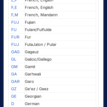
E,F
French, English
F,E
French, English
F,M
French, Mandarin
FUJ
Fujian
FU
Fulani/Fulfulde
FUR
Fur
FUJ
FutaJalon / Pular
GAG
Gagauz
GL
Galicic/Gallego
GM
Gamit
GA
Garhwali
GAR
Garo
GZ
Ge'ez / Geez
GE
Georgian
D
German