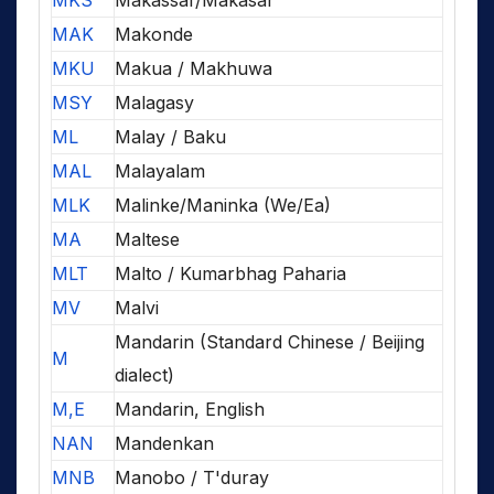
MKS
Makassar/Makasar
MAK
Makonde
MKU
Makua / Makhuwa
MSY
Malagasy
ML
Malay / Baku
MAL
Malayalam
MLK
Malinke/Maninka (We/Ea)
MA
Maltese
MLT
Malto / Kumarbhag Paharia
MV
Malvi
Mandarin (Standard Chinese / Beijing
M
dialect)
M,E
Mandarin, English
NAN
Mandenkan
MNB
Manobo / T'duray