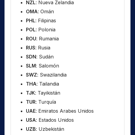
NZL
: Nueva Zelandia
OMA
: Omán
PHL
: Filipinas
POL
: Polonia
ROU
: Rumania
RUS
: Rusia
SDN
: Sudán
SLM
: Salomón
SWZ
: Swazilandia
THA
: Tailandia
TJK
: Tayikistán
TUR
: Turquía
UAE
: Emiratos Arabes Unidos
USA
: Estados Unidos
UZB
: Uzbekistán