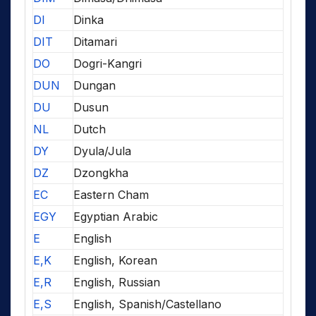
DI
Dinka
DIT
Ditamari
DO
Dogri-Kangri
DUN
Dungan
DU
Dusun
NL
Dutch
DY
Dyula/Jula
DZ
Dzongkha
EC
Eastern Cham
EGY
Egyptian Arabic
E
English
E,K
English, Korean
E,R
English, Russian
E,S
English, Spanish/Castellano