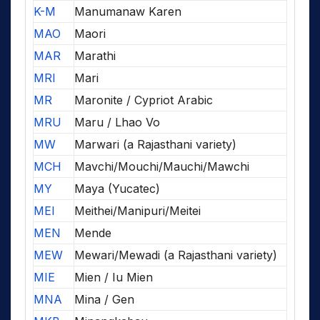
K-M
Manumanaw Karen
MAO
Maori
MAR
Marathi
MRI
Mari
MR
Maronite / Cypriot Arabic
MRU
Maru / Lhao Vo
MW
Marwari (a Rajasthani variety)
MCH
Mavchi/Mouchi/Mauchi/Mawchi
MY
Maya (Yucatec)
MEI
Meithei/Manipuri/Meitei
MEN
Mende
MEW
Mewari/Mewadi (a Rajasthani variety)
MIE
Mien / Iu Mien
MNA
Mina / Gen