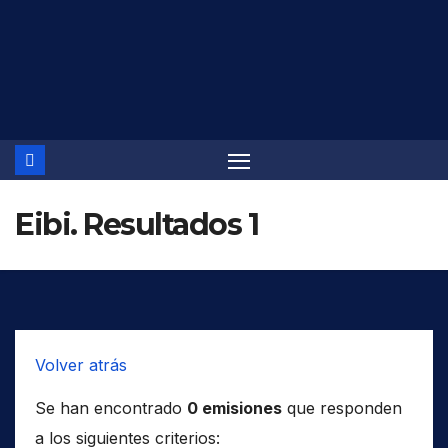
Saltar
al
contenido
Eibi. Resultados 1
Volver atrás
Se han encontrado
0 emisiones
que responden
a los siguientes criterios: