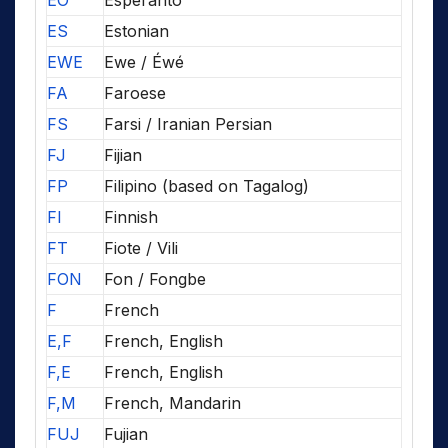
EO
Esperanto
ES
Estonian
EWE
Ewe / Éwé
FA
Faroese
FS
Farsi / Iranian Persian
FJ
Fijian
FP
Filipino (based on Tagalog)
FI
Finnish
FT
Fiote / Vili
FON
Fon / Fongbe
F
French
E,F
French, English
F,E
French, English
F,M
French, Mandarin
FUJ
Fujian