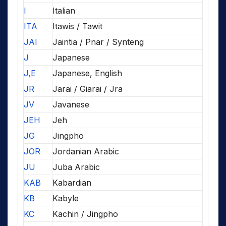
I
Italian
ITA
Itawis / Tawit
JAI
Jaintia / Pnar / Synteng
J
Japanese
J,E
Japanese, English
JR
Jarai / Giarai / Jra
JV
Javanese
JEH
Jeh
JG
Jingpho
JOR
Jordanian Arabic
JU
Juba Arabic
KAB
Kabardian
KB
Kabyle
KC
Kachin / Jingpho