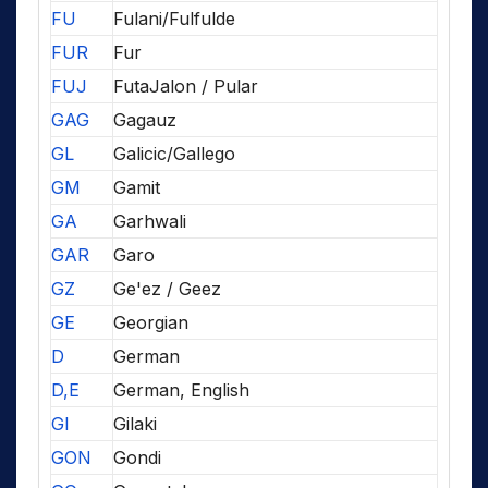
FU
Fulani/Fulfulde
FUR
Fur
FUJ
FutaJalon / Pular
GAG
Gagauz
GL
Galicic/Gallego
GM
Gamit
GA
Garhwali
GAR
Garo
GZ
Ge'ez / Geez
GE
Georgian
D
German
D,E
German, English
GI
Gilaki
GON
Gondi