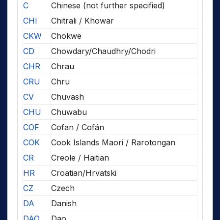
C
Chinese (not further specified)
CHI
Chitrali / Khowar
CKW
Chokwe
CD
Chowdary/Chaudhry/Chodri
CHR
Chrau
CRU
Chru
CV
Chuvash
CHU
Chuwabu
COF
Cofan / Cofán
COK
Cook Islands Maori / Rarotongan
CR
Creole / Haitian
HR
Croatian/Hrvatski
CZ
Czech
DA
Danish
DAO
Dao