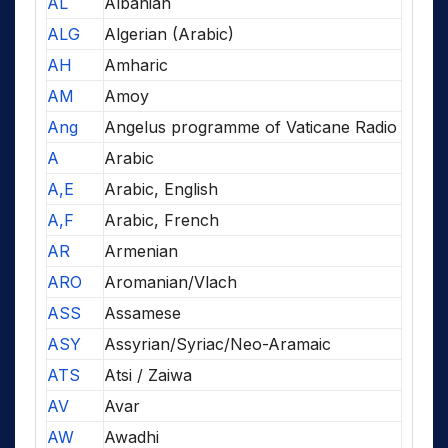
AL
Albanian
ALG
Algerian (Arabic)
AH
Amharic
AM
Amoy
Ang
Angelus programme of Vaticane Radio
A
Arabic
A,E
Arabic, English
A,F
Arabic, French
AR
Armenian
ARO
Aromanian/Vlach
ASS
Assamese
ASY
Assyrian/Syriac/Neo-Aramaic
ATS
Atsi / Zaiwa
AV
Avar
AW
Awadhi