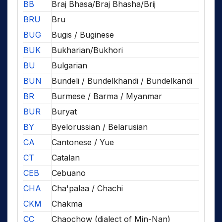
BB
Braj Bhasa/Braj Bhasha/Brij
BRU
Bru
BUG
Bugis / Buginese
BUK
Bukharian/Bukhori
BU
Bulgarian
BUN
Bundeli / Bundelkhandi / Bundelkandi
BR
Burmese / Barma / Myanmar
BUR
Buryat
BY
Byelorussian / Belarusian
CA
Cantonese / Yue
CT
Catalan
CEB
Cebuano
CHA
Cha'palaa / Chachi
CKM
Chakma
CC
Chaochow (dialect of Min-Nan)