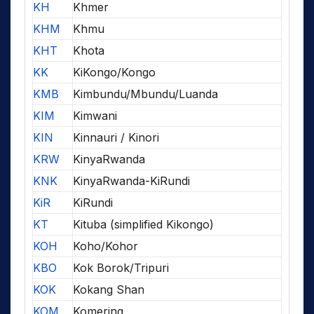
KH
Khmer
KHM
Khmu
KHT
Khota
KK
KiKongo/Kongo
KMB
Kimbundu/Mbundu/Luanda
KIM
Kimwani
KIN
Kinnauri / Kinori
KRW
KinyaRwanda
KNK
KinyaRwanda-KiRundi
KiR
KiRundi
KT
Kituba (simplified Kikongo)
KOH
Koho/Kohor
KBO
Kok Borok/Tripuri
KOK
Kokang Shan
KOM
Komering