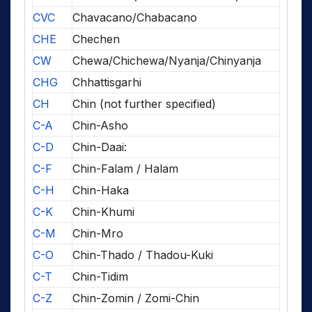
CVC
Chavacano/Chabacano
CHE
Chechen
CW
Chewa/Chichewa/Nyanja/Chinyanja
CHG
Chhattisgarhi
CH
Chin (not further specified)
C-A
Chin-Asho
C-D
Chin-Daai:
C-F
Chin-Falam / Halam
C-H
Chin-Haka
C-K
Chin-Khumi
C-M
Chin-Mro
C-O
Chin-Thado / Thadou-Kuki
C-T
Chin-Tidim
C-Z
Chin-Zomin / Zomi-Chin