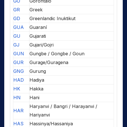
GO
Gorontalo
GR
Greek
GD
Greenlandic Inuktikut
GUA
Guaraní
GU
Gujarati
GJ
Gujari/Gojri
GUN
Gungbe / Gongbe / Goun
GUR
Gurage/Guragena
GNG
Gurung
HAD
Hadiya
HK
Hakka
HN
Hani
Haryanvi / Bangri / Harayanvi /
HAR
Hariyanvi
HAS
Hassinya/Hassaniya