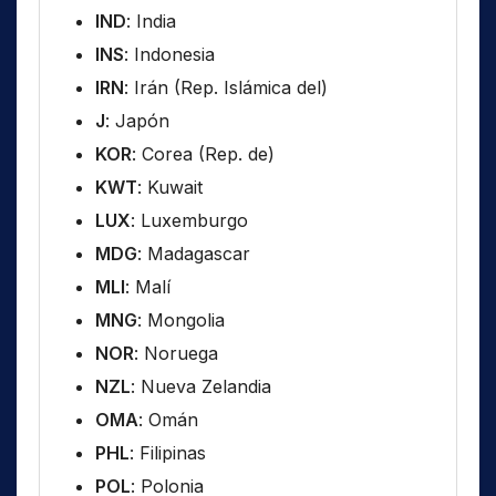
IND
: India
INS
: Indonesia
IRN
: Irán (Rep. Islámica del)
J
: Japón
KOR
: Corea (Rep. de)
KWT
: Kuwait
LUX
: Luxemburgo
MDG
: Madagascar
MLI
: Malí
MNG
: Mongolia
NOR
: Noruega
NZL
: Nueva Zelandia
OMA
: Omán
PHL
: Filipinas
POL
: Polonia