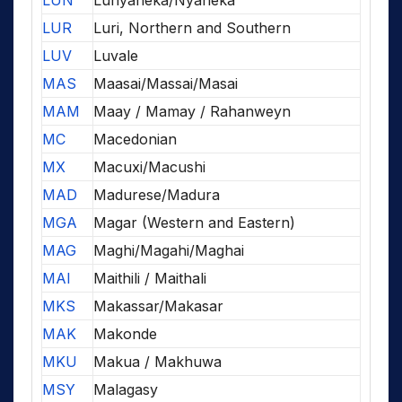
LUN
Lunyaneka/Nyaneka
LUR
Luri, Northern and Southern
LUV
Luvale
MAS
Maasai/Massai/Masai
MAM
Maay / Mamay / Rahanweyn
MC
Macedonian
MX
Macuxi/Macushi
MAD
Madurese/Madura
MGA
Magar (Western and Eastern)
MAG
Maghi/Magahi/Maghai
MAI
Maithili / Maithali
MKS
Makassar/Makasar
MAK
Makonde
MKU
Makua / Makhuwa
MSY
Malagasy