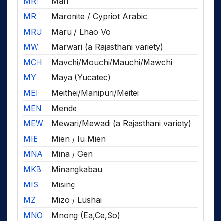
MRI
Mari
MR
Maronite / Cypriot Arabic
MRU
Maru / Lhao Vo
MW
Marwari (a Rajasthani variety)
MCH
Mavchi/Mouchi/Mauchi/Mawchi
MY
Maya (Yucatec)
MEI
Meithei/Manipuri/Meitei
MEN
Mende
MEW
Mewari/Mewadi (a Rajasthani variety)
MIE
Mien / Iu Mien
MNA
Mina / Gen
MKB
Minangkabau
MIS
Mising
MZ
Mizo / Lushai
MNO
Mnong (Ea,Ce,So)