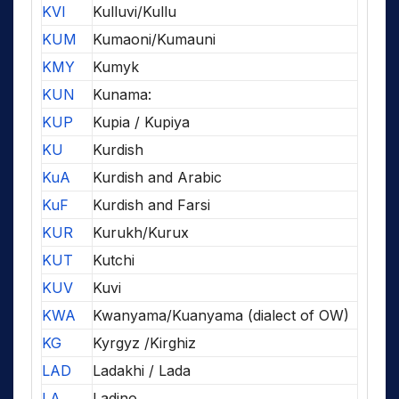
KVI
Kulluvi/Kullu
KUM
Kumaoni/Kumauni
KMY
Kumyk
KUN
Kunama:
KUP
Kupia / Kupiya
KU
Kurdish
KuA
Kurdish and Arabic
KuF
Kurdish and Farsi
KUR
Kurukh/Kurux
KUT
Kutchi
KUV
Kuvi
KWA
Kwanyama/Kuanyama (dialect of OW)
KG
Kyrgyz /Kirghiz
LAD
Ladakhi / Lada
LA
Ladino