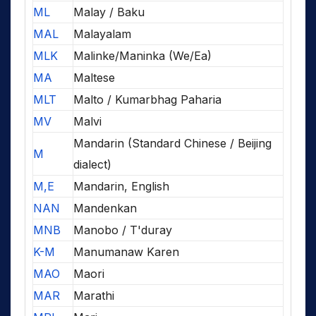
ML
Malay / Baku
MAL
Malayalam
MLK
Malinke/Maninka (We/Ea)
MA
Maltese
MLT
Malto / Kumarbhag Paharia
MV
Malvi
Mandarin (Standard Chinese / Beijing
M
dialect)
M,E
Mandarin, English
NAN
Mandenkan
MNB
Manobo / T'duray
K-M
Manumanaw Karen
MAO
Maori
MAR
Marathi