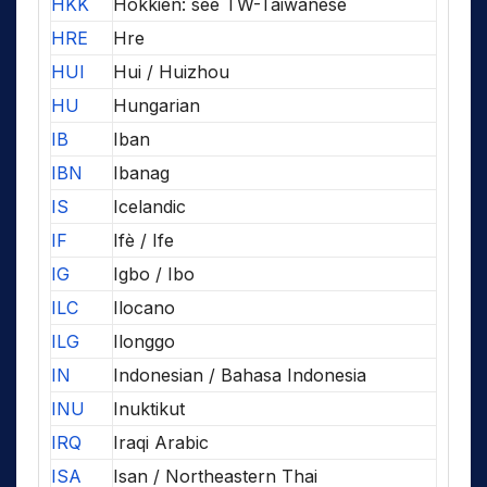
HKK
Hokkien: see TW-Taiwanese
HRE
Hre
HUI
Hui / Huizhou
HU
Hungarian
IB
Iban
IBN
Ibanag
IS
Icelandic
IF
Ifè / Ife
IG
Igbo / Ibo
ILC
Ilocano
ILG
Ilonggo
IN
Indonesian / Bahasa Indonesia
INU
Inuktikut
IRQ
Iraqi Arabic
ISA
Isan / Northeastern Thai