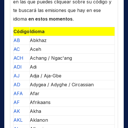
en las que puedes cliquear sobre su código y
te buscará las emisiones que hay en ese
idioma
en estos momentos
.
Código
Idioma
AB
Abkhaz
AC
Aceh
ACH
Achang / Ngac'ang
ADI
Adi
AJ
Adja / Aja-Gbe
AD
Adygea / Adyghe / Circassian
AFA
Afar
AF
Afrikaans
AK
Akha
AKL
Aklanon