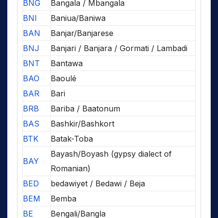
BNG
Bangala / Mbangala
BNI
Baniua/Baniwa
BAN
Banjar/Banjarese
BNJ
Banjari / Banjara / Gormati / Lambadi
BNT
Bantawa
BAO
Baoulé
BAR
Bari
BRB
Bariba / Baatonum
BAS
Bashkir/Bashkort
BTK
Batak-Toba
Bayash/Boyash (gypsy dialect of
BAY
Romanian)
BED
bedawiyet / Bedawi / Beja
BEM
Bemba
BE
Bengali/Bangla