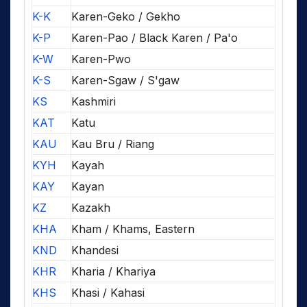
K-K
Karen-Geko / Gekho
K-P
Karen-Pao / Black Karen / Pa'o
K-W
Karen-Pwo
K-S
Karen-Sgaw / S'gaw
KS
Kashmiri
KAT
Katu
KAU
Kau Bru / Riang
KYH
Kayah
KAY
Kayan
KZ
Kazakh
KHA
Kham / Khams, Eastern
KND
Khandesi
KHR
Kharia / Khariya
KHS
Khasi / Kahasi