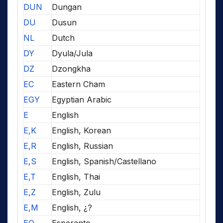
DUN
Dungan
DU
Dusun
NL
Dutch
DY
Dyula/Jula
DZ
Dzongkha
EC
Eastern Cham
EGY
Egyptian Arabic
E
English
E,K
English, Korean
E,R
English, Russian
E,S
English, Spanish/Castellano
E,T
English, Thai
E,Z
English, Zulu
E,M
English, ¿?