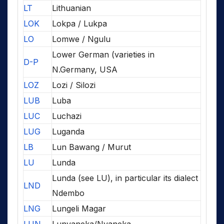
LT
Lithuanian
LOK
Lokpa / Lukpa
LO
Lomwe / Ngulu
Lower German (varieties in
D-P
N.Germany, USA
LOZ
Lozi / Silozi
LUB
Luba
LUC
Luchazi
LUG
Luganda
LB
Lun Bawang / Murut
LU
Lunda
Lunda (see LU), in particular its dialect
LND
Ndembo
LNG
Lungeli Magar