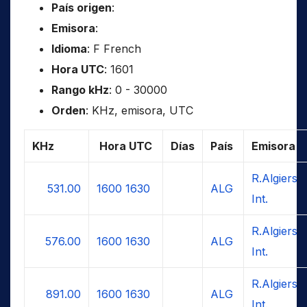
País origen
:
Emisora
:
Idioma
: F French
Hora UTC
: 1601
Rango kHz
: 0 - 30000
Orden
: KHz, emisora, UTC
KHz
Hora UTC
Días
País
Emisora
R.Algiers
531.00
1600
1630
ALG
Int.
R.Algiers
576.00
1600
1630
ALG
Int.
R.Algiers
891.00
1600
1630
ALG
Int.