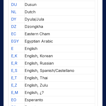
DU
Dusun
NL
Dutch
DY
Dyula/Jula
DZ
Dzongkha
EC
Eastern Cham
EGY
Egyptian Arabic
E
English
E,K
English, Korean
E,R
English, Russian
E,S
English, Spanish/Castellano
E,T
English, Thai
E,Z
English, Zulu
E,M
English, ¿?
EO
Esperanto