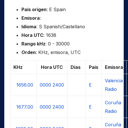
País origen
: E Spain
Emisora
:
Idioma
: S Spanish/Castellano
Hora UTC
: 1638
Rango kHz
: 0 - 30000
Orden
: KHz, emisora, UTC
KHz
Hora UTC
Días
País
Emisora
Valencia
1656.00
0000
2400
E
Radio
Coruña
1677.00
0000
2400
E
Radio
Coruña