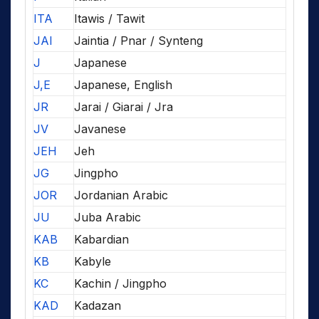
ITA
Itawis / Tawit
JAI
Jaintia / Pnar / Synteng
J
Japanese
J,E
Japanese, English
JR
Jarai / Giarai / Jra
JV
Javanese
JEH
Jeh
JG
Jingpho
JOR
Jordanian Arabic
JU
Juba Arabic
KAB
Kabardian
KB
Kabyle
KC
Kachin / Jingpho
KAD
Kadazan