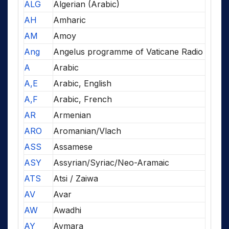
ALG
Algerian (Arabic)
AH
Amharic
AM
Amoy
Ang
Angelus programme of Vaticane Radio
A
Arabic
A,E
Arabic, English
A,F
Arabic, French
AR
Armenian
ARO
Aromanian/Vlach
ASS
Assamese
ASY
Assyrian/Syriac/Neo-Aramaic
ATS
Atsi / Zaiwa
AV
Avar
AW
Awadhi
AY
Aymara