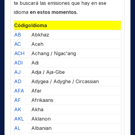
te buscará las emisiones que hay en ese
idioma
en estos momentos
.
Código
Idioma
AB
Abkhaz
AC
Aceh
ACH
Achang / Ngac'ang
ADI
Adi
AJ
Adja / Aja-Gbe
AD
Adygea / Adyghe / Circassian
AFA
Afar
AF
Afrikaans
AK
Akha
AKL
Aklanon
AL
Albanian