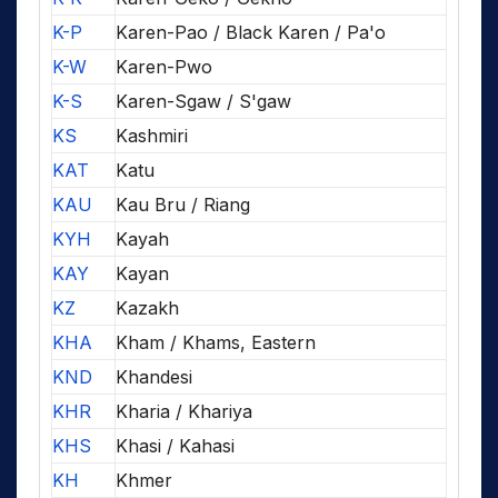
K-P
Karen-Pao / Black Karen / Pa'o
K-W
Karen-Pwo
K-S
Karen-Sgaw / S'gaw
KS
Kashmiri
KAT
Katu
KAU
Kau Bru / Riang
KYH
Kayah
KAY
Kayan
KZ
Kazakh
KHA
Kham / Khams, Eastern
KND
Khandesi
KHR
Kharia / Khariya
KHS
Khasi / Kahasi
KH
Khmer