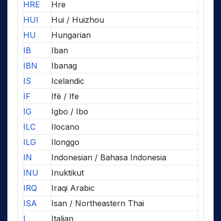
HRE
Hre
HUI
Hui / Huizhou
HU
Hungarian
IB
Iban
IBN
Ibanag
IS
Icelandic
IF
Ifè / Ife
IG
Igbo / Ibo
ILC
Ilocano
ILG
Ilonggo
IN
Indonesian / Bahasa Indonesia
INU
Inuktikut
IRQ
Iraqi Arabic
ISA
Isan / Northeastern Thai
I
Italian