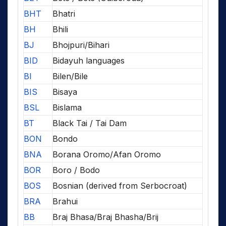
BHT
Bhatri
BH
Bhili
BJ
Bhojpuri/Bihari
BID
Bidayuh languages
BI
Bilen/Bile
BIS
Bisaya
BSL
Bislama
BT
Black Tai / Tai Dam
BON
Bondo
BNA
Borana Oromo/Afan Oromo
BOR
Boro / Bodo
BOS
Bosnian (derived from Serbocroat)
BRA
Brahui
BB
Braj Bhasa/Braj Bhasha/Brij