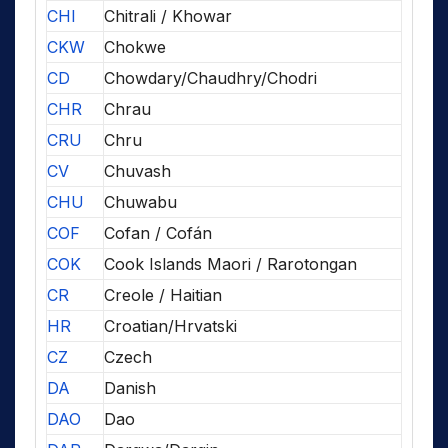
CHI
Chitrali / Khowar
CKW
Chokwe
CD
Chowdary/Chaudhry/Chodri
CHR
Chrau
CRU
Chru
CV
Chuvash
CHU
Chuwabu
COF
Cofan / Cofán
COK
Cook Islands Maori / Rarotongan
CR
Creole / Haitian
HR
Croatian/Hrvatski
CZ
Czech
DA
Danish
DAO
Dao