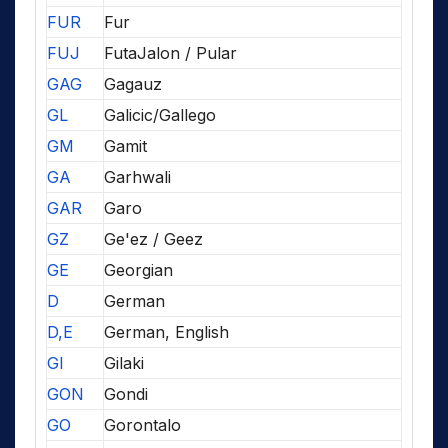
FUR
Fur
FUJ
FutaJalon / Pular
GAG
Gagauz
GL
Galicic/Gallego
GM
Gamit
GA
Garhwali
GAR
Garo
GZ
Ge'ez / Geez
GE
Georgian
D
German
D,E
German, English
GI
Gilaki
GON
Gondi
GO
Gorontalo