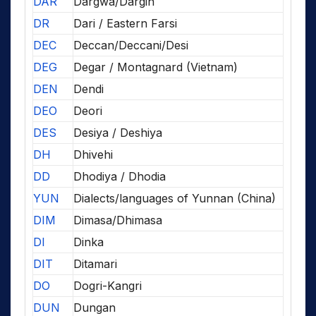
DAR
Dargwa/Dargin
DR
Dari / Eastern Farsi
DEC
Deccan/Deccani/Desi
DEG
Degar / Montagnard (Vietnam)
DEN
Dendi
DEO
Deori
DES
Desiya / Deshiya
DH
Dhivehi
DD
Dhodiya / Dhodia
YUN
Dialects/languages of Yunnan (China)
DIM
Dimasa/Dhimasa
DI
Dinka
DIT
Ditamari
DO
Dogri-Kangri
DUN
Dungan