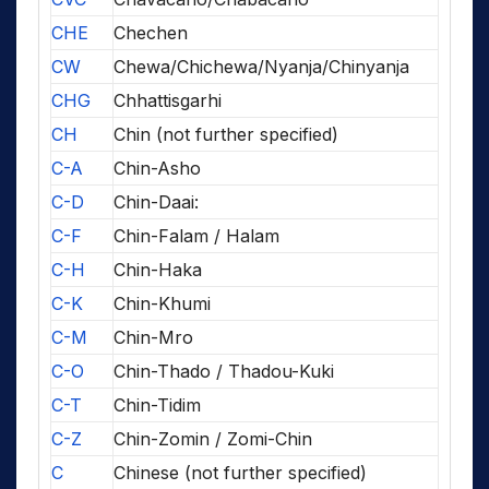
CHE
Chechen
CW
Chewa/Chichewa/Nyanja/Chinyanja
CHG
Chhattisgarhi
CH
Chin (not further specified)
C-A
Chin-Asho
C-D
Chin-Daai:
C-F
Chin-Falam / Halam
C-H
Chin-Haka
C-K
Chin-Khumi
C-M
Chin-Mro
C-O
Chin-Thado / Thadou-Kuki
C-T
Chin-Tidim
C-Z
Chin-Zomin / Zomi-Chin
C
Chinese (not further specified)