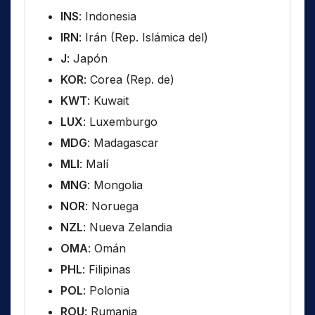
INS
: Indonesia
IRN
: Irán (Rep. Islámica del)
J
: Japón
KOR
: Corea (Rep. de)
KWT
: Kuwait
LUX
: Luxemburgo
MDG
: Madagascar
MLI
: Malí
MNG
: Mongolia
NOR
: Noruega
NZL
: Nueva Zelandia
OMA
: Omán
PHL
: Filipinas
POL
: Polonia
ROU
: Rumania