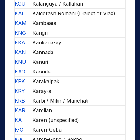
KGU
Kalanguya / Kallahan
KAL
Kalderash Romani (Dialect of Vlax)
KAM
Kambaata
KNG
Kangri
KKA
Kankana-ey
KAN
Kannada
KNU
Kanuri
KAO
Kaonde
KPK
Karakalpak
KRY
Karay-a
KRB
Karbi / Mikir / Manchati
KAR
Karelian
KA
Karen (unspecified)
K-G
Karen-Geba
K-K
Karen-Geko / Gekho