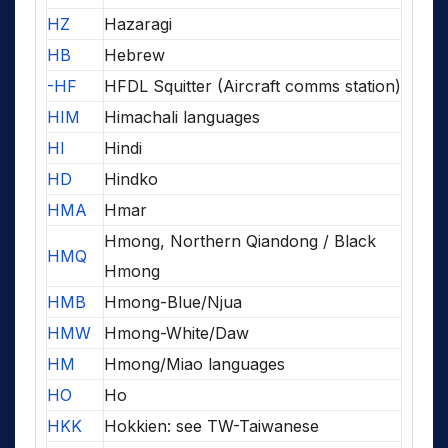
HZ
Hazaragi
HB
Hebrew
-HF
HFDL Squitter (Aircraft comms station)
HIM
Himachali languages
HI
Hindi
HD
Hindko
HMA
Hmar
Hmong, Northern Qiandong / Black
HMQ
Hmong
HMB
Hmong-Blue/Njua
HMW
Hmong-White/Daw
HM
Hmong/Miao languages
HO
Ho
HKK
Hokkien: see TW-Taiwanese