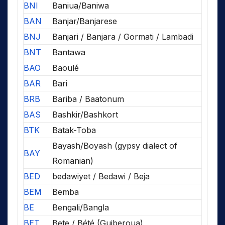
BNI
Baniua/Baniwa
BAN
Banjar/Banjarese
BNJ
Banjari / Banjara / Gormati / Lambadi
BNT
Bantawa
BAO
Baoulé
BAR
Bari
BRB
Bariba / Baatonum
BAS
Bashkir/Bashkort
BTK
Batak-Toba
Bayash/Boyash (gypsy dialect of
BAY
Romanian)
BED
bedawiyet / Bedawi / Beja
BEM
Bemba
BE
Bengali/Bangla
BET
Bete / Bété (Guiberoua)