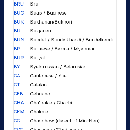
BRU
Bru
BUG
Bugis / Buginese
BUK
Bukharian/Bukhori
BU
Bulgarian
BUN
Bundeli / Bundelkhandi / Bundelkandi
BR
Burmese / Barma / Myanmar
BUR
Buryat
BY
Byelorussian / Belarusian
CA
Cantonese / Yue
CT
Catalan
CEB
Cebuano
CHA
Cha'palaa / Chachi
CKM
Chakma
CC
Chaochow (dialect of Min-Nan)
CVC
Chavacano/Chabacano