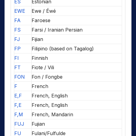
ES
Estonian
EWE
Ewe / Éwé
FA
Faroese
FS
Farsi / Iranian Persian
FJ
Fijian
FP
Filipino (based on Tagalog)
FI
Finnish
FT
Fiote / Vili
FON
Fon / Fongbe
F
French
E,F
French, English
F,E
French, English
F,M
French, Mandarin
FUJ
Fujian
FU
Fulani/Fulfulde