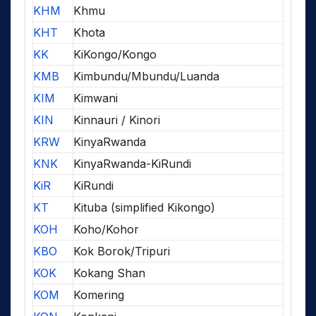
KHM
Khmu
KHT
Khota
KK
KiKongo/Kongo
KMB
Kimbundu/Mbundu/Luanda
KIM
Kimwani
KIN
Kinnauri / Kinori
KRW
KinyaRwanda
KNK
KinyaRwanda-KiRundi
KiR
KiRundi
KT
Kituba (simplified Kikongo)
KOH
Koho/Kohor
KBO
Kok Borok/Tripuri
KOK
Kokang Shan
KOM
Komering