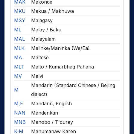
MAK
Makonde
MKU
Makua / Makhuwa
MSY
Malagasy
ML
Malay / Baku
MAL
Malayalam
MLK
Malinke/Maninka (We/Ea)
MA
Maltese
MLT
Malto / Kumarbhag Paharia
MV
Malvi
Mandarin (Standard Chinese / Beijing
M
dialect)
M,E
Mandarin, English
NAN
Mandenkan
MNB
Manobo / T'duray
K-M
Manumanaw Karen