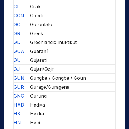
GI
Gilaki
GON
Gondi
GO
Gorontalo
GR
Greek
GD
Greenlandic Inuktikut
GUA
Guaraní
GU
Gujarati
GJ
Gujari/Gojri
GUN
Gungbe / Gongbe / Goun
GUR
Gurage/Guragena
GNG
Gurung
HAD
Hadiya
HK
Hakka
HN
Hani