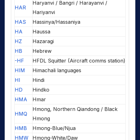
Haryanvi / Bangri / Harayanvi /
HAR
Hariyanvi
HAS
Hassinya/Hassaniya
HA
Haussa
HZ
Hazaragi
HB
Hebrew
-HF
HFDL Squitter (Aircraft comms station)
HIM
Himachali languages
HI
Hindi
HD
Hindko
HMA
Hmar
Hmong, Northern Qiandong / Black
HMQ
Hmong
HMB
Hmong-Blue/Njua
HMW
Hmong-White/Daw