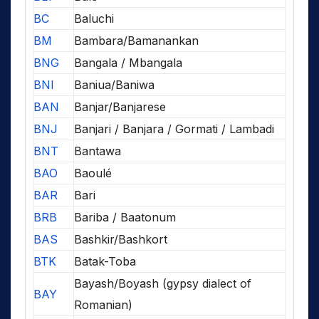
BC
Baluchi
BM
Bambara/Bamanankan
BNG
Bangala / Mbangala
BNI
Baniua/Baniwa
BAN
Banjar/Banjarese
BNJ
Banjari / Banjara / Gormati / Lambadi
BNT
Bantawa
BAO
Baoulé
BAR
Bari
BRB
Bariba / Baatonum
BAS
Bashkir/Bashkort
BTK
Batak-Toba
Bayash/Boyash (gypsy dialect of
BAY
Romanian)