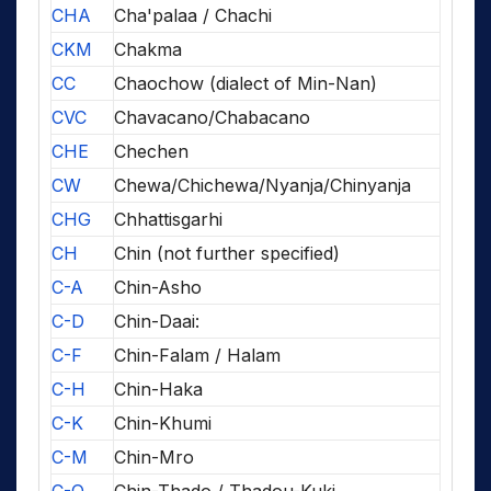
CHA
Cha'palaa / Chachi
CKM
Chakma
CC
Chaochow (dialect of Min-Nan)
CVC
Chavacano/Chabacano
CHE
Chechen
CW
Chewa/Chichewa/Nyanja/Chinyanja
CHG
Chhattisgarhi
CH
Chin (not further specified)
C-A
Chin-Asho
C-D
Chin-Daai:
C-F
Chin-Falam / Halam
C-H
Chin-Haka
C-K
Chin-Khumi
C-M
Chin-Mro
C-O
Chin-Thado / Thadou-Kuki