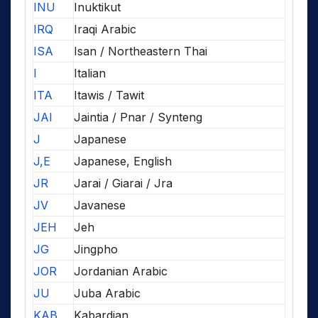
INU
Inuktikut
IRQ
Iraqi Arabic
ISA
Isan / Northeastern Thai
I
Italian
ITA
Itawis / Tawit
JAI
Jaintia / Pnar / Synteng
J
Japanese
J,E
Japanese, English
JR
Jarai / Giarai / Jra
JV
Javanese
JEH
Jeh
JG
Jingpho
JOR
Jordanian Arabic
JU
Juba Arabic
KAB
Kabardian