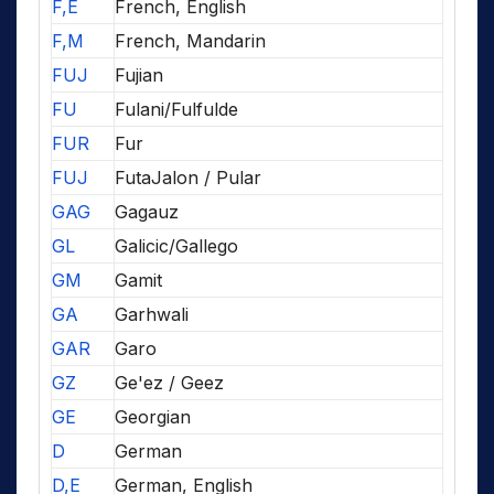
F,E
French, English
F,M
French, Mandarin
FUJ
Fujian
FU
Fulani/Fulfulde
FUR
Fur
FUJ
FutaJalon / Pular
GAG
Gagauz
GL
Galicic/Gallego
GM
Gamit
GA
Garhwali
GAR
Garo
GZ
Ge'ez / Geez
GE
Georgian
D
German
D,E
German, English