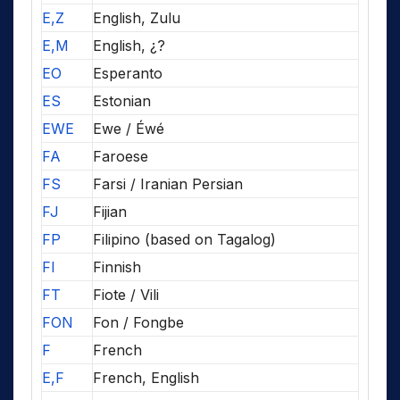
E,Z
English, Zulu
E,M
English, ¿?
EO
Esperanto
ES
Estonian
EWE
Ewe / Éwé
FA
Faroese
FS
Farsi / Iranian Persian
FJ
Fijian
FP
Filipino (based on Tagalog)
FI
Finnish
FT
Fiote / Vili
FON
Fon / Fongbe
F
French
E,F
French, English