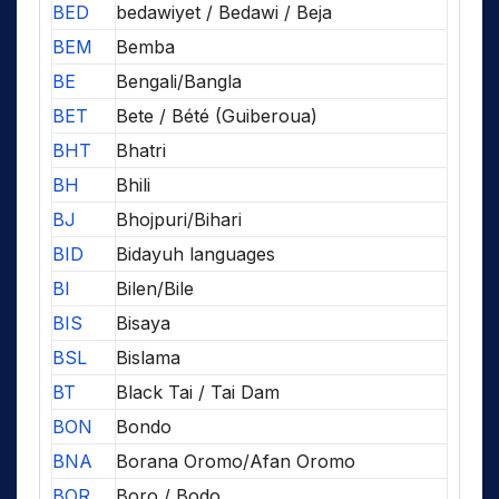
BED
bedawiyet / Bedawi / Beja
BEM
Bemba
BE
Bengali/Bangla
BET
Bete / Bété (Guiberoua)
BHT
Bhatri
BH
Bhili
BJ
Bhojpuri/Bihari
BID
Bidayuh languages
BI
Bilen/Bile
BIS
Bisaya
BSL
Bislama
BT
Black Tai / Tai Dam
BON
Bondo
BNA
Borana Oromo/Afan Oromo
BOR
Boro / Bodo