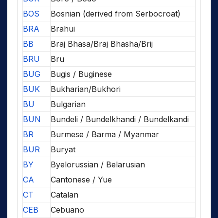
BOS
Bosnian (derived from Serbocroat)
BRA
Brahui
BB
Braj Bhasa/Braj Bhasha/Brij
BRU
Bru
BUG
Bugis / Buginese
BUK
Bukharian/Bukhori
BU
Bulgarian
BUN
Bundeli / Bundelkhandi / Bundelkandi
BR
Burmese / Barma / Myanmar
BUR
Buryat
BY
Byelorussian / Belarusian
CA
Cantonese / Yue
CT
Catalan
CEB
Cebuano