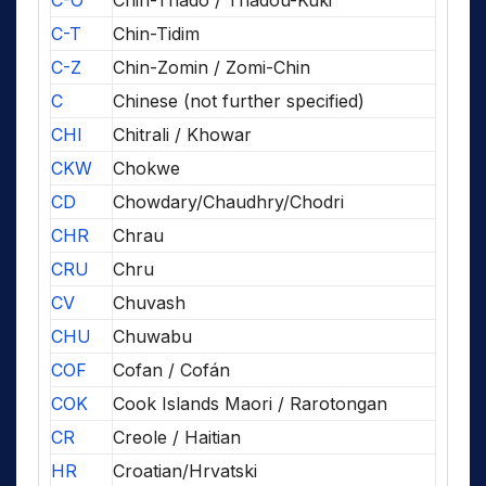
C-T
Chin-Tidim
C-Z
Chin-Zomin / Zomi-Chin
C
Chinese (not further specified)
CHI
Chitrali / Khowar
CKW
Chokwe
CD
Chowdary/Chaudhry/Chodri
CHR
Chrau
CRU
Chru
CV
Chuvash
CHU
Chuwabu
COF
Cofan / Cofán
COK
Cook Islands Maori / Rarotongan
CR
Creole / Haitian
HR
Croatian/Hrvatski