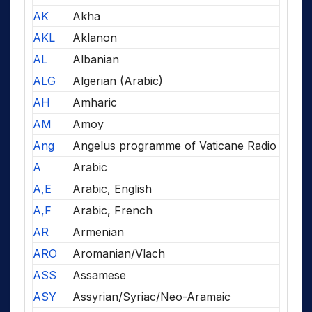
AK
Akha
AKL
Aklanon
AL
Albanian
ALG
Algerian (Arabic)
AH
Amharic
AM
Amoy
Ang
Angelus programme of Vaticane Radio
A
Arabic
A,E
Arabic, English
A,F
Arabic, French
AR
Armenian
ARO
Aromanian/Vlach
ASS
Assamese
ASY
Assyrian/Syriac/Neo-Aramaic