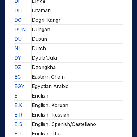
DI
Dinka
DIT
Ditamari
DO
Dogri-Kangri
DUN
Dungan
DU
Dusun
NL
Dutch
DY
Dyula/Jula
DZ
Dzongkha
EC
Eastern Cham
EGY
Egyptian Arabic
E
English
E,K
English, Korean
E,R
English, Russian
E,S
English, Spanish/Castellano
E,T
English, Thai