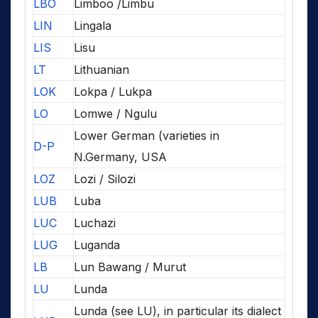
LBO
Limboo /Limbu
LIN
Lingala
LIS
Lisu
LT
Lithuanian
LOK
Lokpa / Lukpa
LO
Lomwe / Ngulu
Lower German (varieties in
D-P
N.Germany, USA
LOZ
Lozi / Silozi
LUB
Luba
LUC
Luchazi
LUG
Luganda
LB
Lun Bawang / Murut
LU
Lunda
Lunda (see LU), in particular its dialect