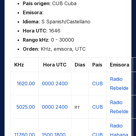
País origen
: CUB Cuba
Emisora
:
Idioma
: S Spanish/Castellano
Hora UTC
: 1646
Rango kHz
: 0 - 30000
Orden
: KHz, emisora, UTC
KHz
Hora UTC
Días
País
Emisora
Radio
1620.00
0000
2400
CUB
Rebelde
Radio
5025.00
0000
2400
irr
CUB
Rebelde
Radio
11760.00
1500
1800
CUB
Habana