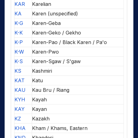
KAR
Karelian
KA
Karen (unspecified)
K-G
Karen-Geba
K-K
Karen-Geko / Gekho
K-P
Karen-Pao / Black Karen / Pa'o
K-W
Karen-Pwo
K-S
Karen-Sgaw / S'gaw
KS
Kashmiri
KAT
Katu
KAU
Kau Bru / Riang
KYH
Kayah
KAY
Kayan
KZ
Kazakh
KHA
Kham / Khams, Eastern
KND
Khandesi