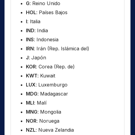
G
: Reino Unido
HOL
: Países Bajos
I
: Italia
IND
: India
INS
: Indonesia
IRN
: Irán (Rep. Islámica del)
J
: Japón
KOR
: Corea (Rep. de)
KWT
: Kuwait
LUX
: Luxemburgo
MDG
: Madagascar
MLI
: Malí
MNG
: Mongolia
NOR
: Noruega
NZL
: Nueva Zelandia