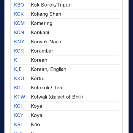
KBO
Kok Borok/Tripuri
KOK
Kokang Shan
KOM
Komering
KON
Konkani
KNY
Konyak Naga
KOR
Korambar
K
Korean
K,E
Korean, English
KKU
Korku
KOT
Kotokoli / Tem
KTW
Kotwali (dialect of Bhili)
KOI
Koya
KOY
Koya
KRI
Krio