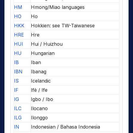
HM
Hmong/Miao languages
HO
Ho
HKK
Hokkien: see TW-Taiwanese
HRE
Hre
HUI
Hui / Huizhou
HU
Hungarian
IB
Iban
IBN
Ibanag
IS
Icelandic
IF
Ifè / Ife
IG
Igbo / Ibo
ILC
Ilocano
ILG
Ilonggo
IN
Indonesian / Bahasa Indonesia