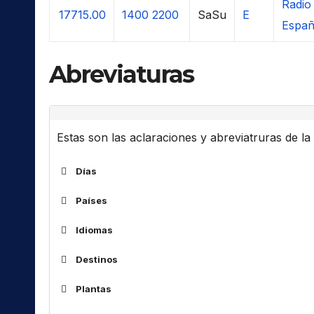
Radio 
17715.00
1400
2200
SaSu
E
Espa
Abreviaturas
Estas son las aclaraciones y abreviatruras de la l
Días
Países
ALG
Idiomas
ARM
Destinos
ARS
Af
África
AUS
Plantas
Am
América(s)
Código
Idioma
BOT