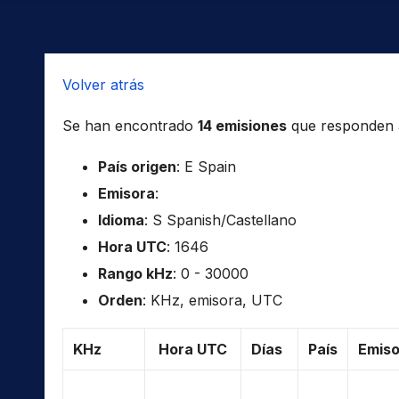
Volver atrás
Se han encontrado
14 emisiones
que responden a 
País origen
: E Spain
Emisora
:
Idioma
: S Spanish/Castellano
Hora UTC
: 1646
Rango kHz
: 0 - 30000
Orden
: KHz, emisora, UTC
KHz
Hora UTC
Días
País
Emiso