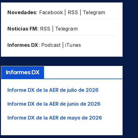
Novedades
:
Facebook
|
RSS
|
Telegram
Noticias FM
:
RSS
|
Telegram
Informes DX
:
Podcast
|
iTunes
Informes DX
Informe DX de la AER de julio de 2026
Informe DX de la AER de junio de 2026
Informe DX de la AER de mayo de 2026