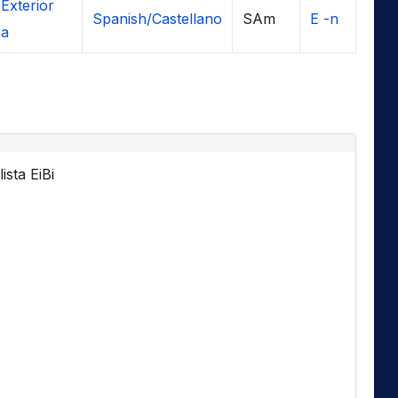
Exterior
Spanish/Castellano
SAm
E -n
ña
ista EiBi