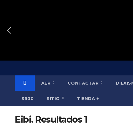
Saltar
al
contenido
AER
CONTACTAR
DIEXI
S500
SITIO
TIENDA +
Eibi. Resultados 1