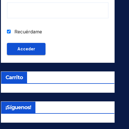
Recuérdame
Carrito
¡Síguenos!