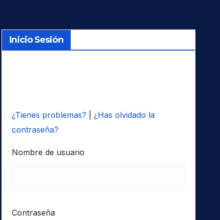
Inicio Sesión
¿Tienes problemas?
|
¿Has olvidado la
contraseña?
Nombre de usuario
Contraseña