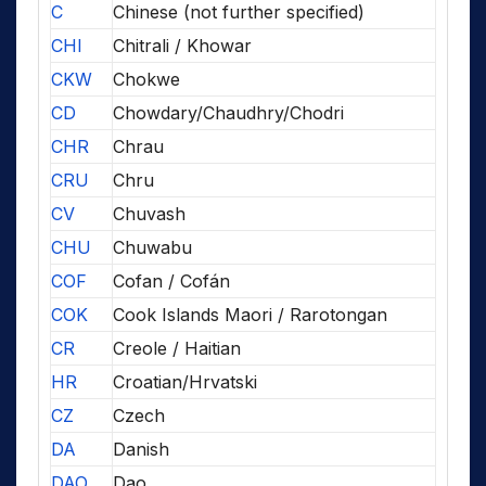
C
Chinese (not further specified)
CHI
Chitrali / Khowar
CKW
Chokwe
CD
Chowdary/Chaudhry/Chodri
CHR
Chrau
CRU
Chru
CV
Chuvash
CHU
Chuwabu
COF
Cofan / Cofán
COK
Cook Islands Maori / Rarotongan
CR
Creole / Haitian
HR
Croatian/Hrvatski
CZ
Czech
DA
Danish
DAO
Dao