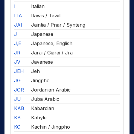
I
Italian
ITA
Itawis / Tawit
JAI
Jaintia / Pnar / Synteng
J
Japanese
J,E
Japanese, English
JR
Jarai / Giarai / Jra
JV
Javanese
JEH
Jeh
JG
Jingpho
JOR
Jordanian Arabic
JU
Juba Arabic
KAB
Kabardian
KB
Kabyle
KC
Kachin / Jingpho