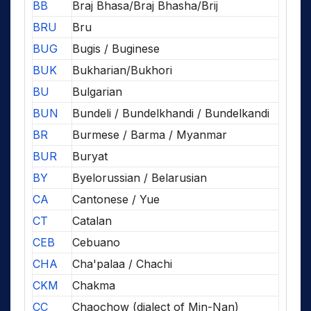
BB
Braj Bhasa/Braj Bhasha/Brij
BRU
Bru
BUG
Bugis / Buginese
BUK
Bukharian/Bukhori
BU
Bulgarian
BUN
Bundeli / Bundelkhandi / Bundelkandi
BR
Burmese / Barma / Myanmar
BUR
Buryat
BY
Byelorussian / Belarusian
CA
Cantonese / Yue
CT
Catalan
CEB
Cebuano
CHA
Cha'palaa / Chachi
CKM
Chakma
CC
Chaochow (dialect of Min-Nan)