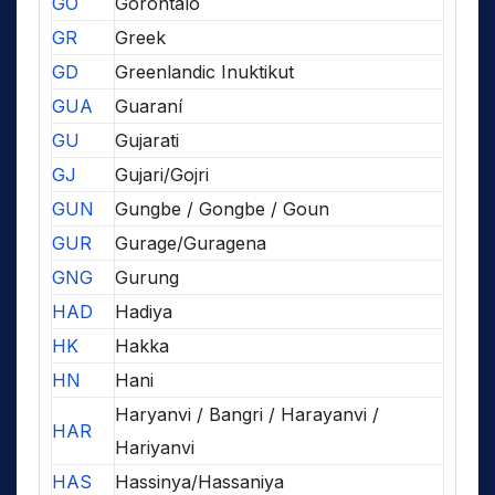
GO
Gorontalo
GR
Greek
GD
Greenlandic Inuktikut
GUA
Guaraní
GU
Gujarati
GJ
Gujari/Gojri
GUN
Gungbe / Gongbe / Goun
GUR
Gurage/Guragena
GNG
Gurung
HAD
Hadiya
HK
Hakka
HN
Hani
Haryanvi / Bangri / Harayanvi /
HAR
Hariyanvi
HAS
Hassinya/Hassaniya