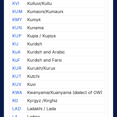
KVI
Kulluvi/Kullu
KUM
Kumaoni/Kumauni
KMY
Kumyk
KUN
Kunama:
KUP
Kupia / Kupiya
KU
Kurdish
KuA
Kurdish and Arabic
KuF
Kurdish and Farsi
KUR
Kurukh/Kurux
KUT
Kutchi
KUV
Kuvi
KWA
Kwanyama/Kuanyama (dialect of OW)
KG
Kyrgyz /Kirghiz
LAD
Ladakhi / Lada
LA
Ladino