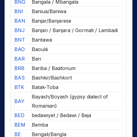
BNG
Bangala / Mbangala
BNI
Baniua/Baniwa
BAN
Banjar/Banjarese
BNJ
Banjari / Banjara / Gormati / Lambadi
BNT
Bantawa
BAO
Baoulé
BAR
Bari
BRB
Bariba / Baatonum
BAS
Bashkir/Bashkort
BTK
Batak-Toba
Bayash/Boyash (gypsy dialect of
BAY
Romanian)
BED
bedawiyet / Bedawi / Beja
BEM
Bemba
BE
Bengali/Bangla