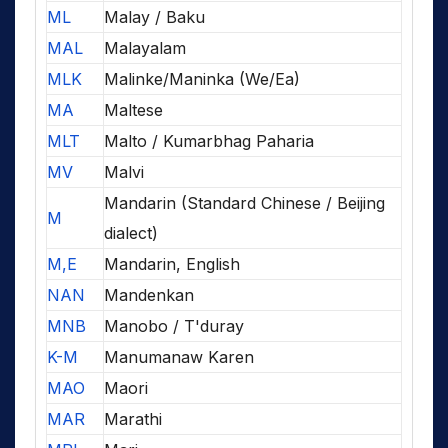
ML
Malay / Baku
MAL
Malayalam
MLK
Malinke/Maninka (We/Ea)
MA
Maltese
MLT
Malto / Kumarbhag Paharia
MV
Malvi
Mandarin (Standard Chinese / Beijing
M
dialect)
M,E
Mandarin, English
NAN
Mandenkan
MNB
Manobo / T'duray
K-M
Manumanaw Karen
MAO
Maori
MAR
Marathi