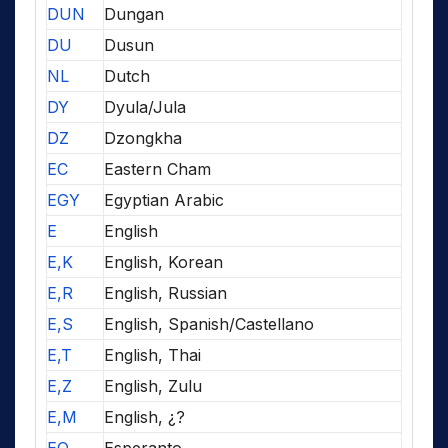
DUN
Dungan
DU
Dusun
NL
Dutch
DY
Dyula/Jula
DZ
Dzongkha
EC
Eastern Cham
EGY
Egyptian Arabic
E
English
E,K
English, Korean
E,R
English, Russian
E,S
English, Spanish/Castellano
E,T
English, Thai
E,Z
English, Zulu
E,M
English, ¿?