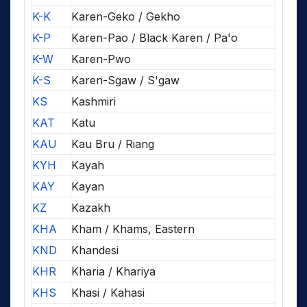
K-K
Karen-Geko / Gekho
K-P
Karen-Pao / Black Karen / Pa'o
K-W
Karen-Pwo
K-S
Karen-Sgaw / S'gaw
KS
Kashmiri
KAT
Katu
KAU
Kau Bru / Riang
KYH
Kayah
KAY
Kayan
KZ
Kazakh
KHA
Kham / Khams, Eastern
KND
Khandesi
KHR
Kharia / Khariya
KHS
Khasi / Kahasi