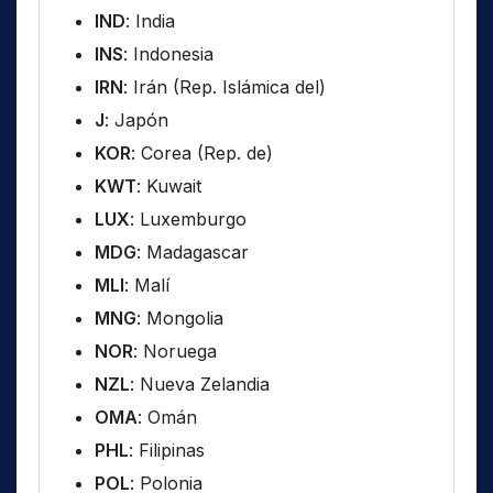
IND
: India
INS
: Indonesia
IRN
: Irán (Rep. Islámica del)
J
: Japón
KOR
: Corea (Rep. de)
KWT
: Kuwait
LUX
: Luxemburgo
MDG
: Madagascar
MLI
: Malí
MNG
: Mongolia
NOR
: Noruega
NZL
: Nueva Zelandia
OMA
: Omán
PHL
: Filipinas
POL
: Polonia