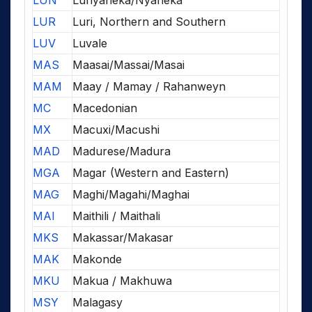
LUN
Lunyaneka/Nyaneka
LUR
Luri, Northern and Southern
LUV
Luvale
MAS
Maasai/Massai/Masai
MAM
Maay / Mamay / Rahanweyn
MC
Macedonian
MX
Macuxi/Macushi
MAD
Madurese/Madura
MGA
Magar (Western and Eastern)
MAG
Maghi/Magahi/Maghai
MAI
Maithili / Maithali
MKS
Makassar/Makasar
MAK
Makonde
MKU
Makua / Makhuwa
MSY
Malagasy