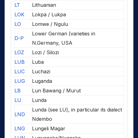
LT
Lithuanian
LOK
Lokpa / Lukpa
LO
Lomwe / Ngulu
Lower German (varieties in
D-P
N.Germany, USA
LOZ
Lozi / Silozi
LUB
Luba
LUC
Luchazi
LUG
Luganda
LB
Lun Bawang / Murut
LU
Lunda
Lunda (see LU), in particular its dialect
LND
Ndembo
LNG
Lungeli Magar