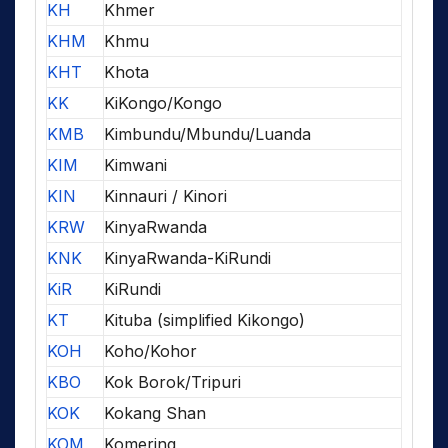
KH
Khmer
KHM
Khmu
KHT
Khota
KK
KiKongo/Kongo
KMB
Kimbundu/Mbundu/Luanda
KIM
Kimwani
KIN
Kinnauri / Kinori
KRW
KinyaRwanda
KNK
KinyaRwanda-KiRundi
KiR
KiRundi
KT
Kituba (simplified Kikongo)
KOH
Koho/Kohor
KBO
Kok Borok/Tripuri
KOK
Kokang Shan
KOM
Komering