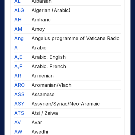
AL
Albanian
ALG
Algerian (Arabic)
AH
Amharic
AM
Amoy
Ang
Angelus programme of Vaticane Radio
A
Arabic
A,E
Arabic, English
A,F
Arabic, French
AR
Armenian
ARO
Aromanian/Vlach
ASS
Assamese
ASY
Assyrian/Syriac/Neo-Aramaic
ATS
Atsi / Zaiwa
AV
Avar
AW
Awadhi