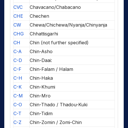
CVC
Chavacano/Chabacano
CHE
Chechen
CW
Chewa/Chichewa/Nyanja/Chinyanja
CHG
Chhattisgarhi
CH
Chin (not further specified)
C-A
Chin-Asho
C-D
Chin-Daai:
C-F
Chin-Falam / Halam
C-H
Chin-Haka
C-K
Chin-Khumi
C-M
Chin-Mro
C-O
Chin-Thado / Thadou-Kuki
C-T
Chin-Tidim
C-Z
Chin-Zomin / Zomi-Chin