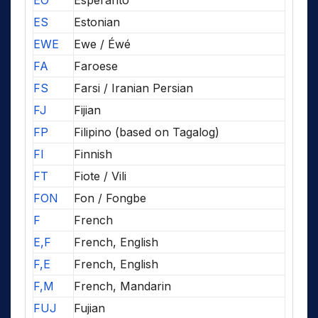
EO
Esperanto
ES
Estonian
EWE
Ewe / Éwé
FA
Faroese
FS
Farsi / Iranian Persian
FJ
Fijian
FP
Filipino (based on Tagalog)
FI
Finnish
FT
Fiote / Vili
FON
Fon / Fongbe
F
French
E,F
French, English
F,E
French, English
F,M
French, Mandarin
FUJ
Fujian