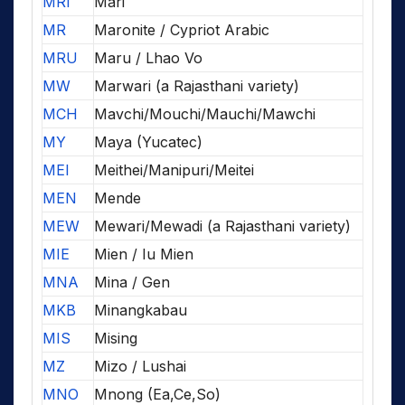
MRI
Mari
MR
Maronite / Cypriot Arabic
MRU
Maru / Lhao Vo
MW
Marwari (a Rajasthani variety)
MCH
Mavchi/Mouchi/Mauchi/Mawchi
MY
Maya (Yucatec)
MEI
Meithei/Manipuri/Meitei
MEN
Mende
MEW
Mewari/Mewadi (a Rajasthani variety)
MIE
Mien / Iu Mien
MNA
Mina / Gen
MKB
Minangkabau
MIS
Mising
MZ
Mizo / Lushai
MNO
Mnong (Ea,Ce,So)