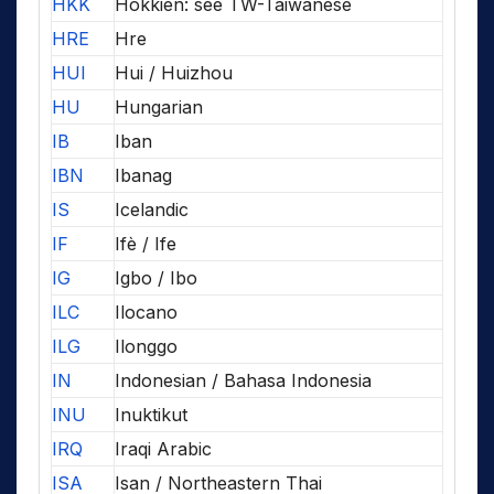
HKK
Hokkien: see TW-Taiwanese
HRE
Hre
HUI
Hui / Huizhou
HU
Hungarian
IB
Iban
IBN
Ibanag
IS
Icelandic
IF
Ifè / Ife
IG
Igbo / Ibo
ILC
Ilocano
ILG
Ilonggo
IN
Indonesian / Bahasa Indonesia
INU
Inuktikut
IRQ
Iraqi Arabic
ISA
Isan / Northeastern Thai