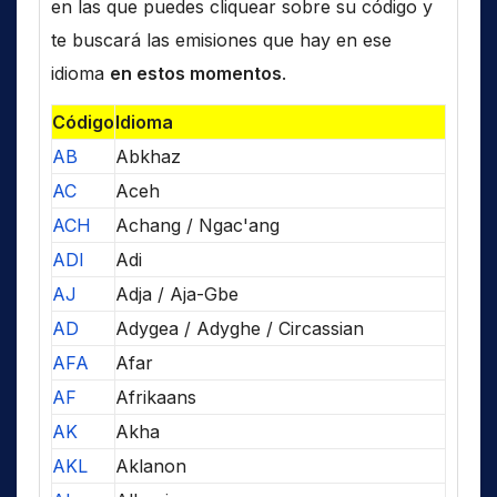
en las que puedes cliquear sobre su código y
te buscará las emisiones que hay en ese
idioma
en estos momentos
.
Código
Idioma
AB
Abkhaz
AC
Aceh
ACH
Achang / Ngac'ang
ADI
Adi
AJ
Adja / Aja-Gbe
AD
Adygea / Adyghe / Circassian
AFA
Afar
AF
Afrikaans
AK
Akha
AKL
Aklanon