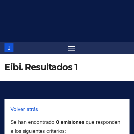
Saltar
al
contenido
Eibi. Resultados 1
Volver atrás
Se han encontrado
0 emisiones
que responden
a los siguientes criterios: