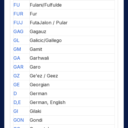
FU
Fulani/Fulfulde
FUR
Fur
FUJ
FutaJalon / Pular
GAG
Gagauz
GL
Galicic/Gallego
GM
Gamit
GA
Garhwali
GAR
Garo
GZ
Ge'ez / Geez
GE
Georgian
D
German
D,E
German, English
GI
Gilaki
GON
Gondi