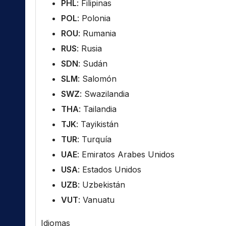
PHL
: Filipinas
POL
: Polonia
ROU
: Rumania
RUS
: Rusia
SDN
: Sudán
SLM
: Salomón
SWZ
: Swazilandia
THA
: Tailandia
TJK
: Tayikistán
TUR
: Turquía
UAE
: Emiratos Arabes Unidos
USA
: Estados Unidos
UZB
: Uzbekistán
VUT
: Vanuatu
Idiomas