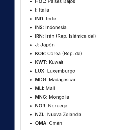
HOL
: Países Bajos
I
: Italia
IND
: India
INS
: Indonesia
IRN
: Irán (Rep. Islámica del)
J
: Japón
KOR
: Corea (Rep. de)
KWT
: Kuwait
LUX
: Luxemburgo
MDG
: Madagascar
MLI
: Malí
MNG
: Mongolia
NOR
: Noruega
NZL
: Nueva Zelandia
OMA
: Omán