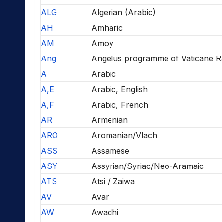
ALG
Algerian (Arabic)
AH
Amharic
AM
Amoy
Ang
Angelus programme of Vaticane R
A
Arabic
A,E
Arabic, English
A,F
Arabic, French
AR
Armenian
ARO
Aromanian/Vlach
ASS
Assamese
ASY
Assyrian/Syriac/Neo-Aramaic
ATS
Atsi / Zaiwa
AV
Avar
AW
Awadhi