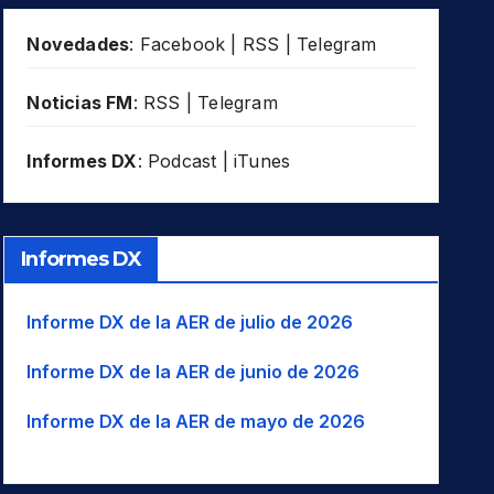
Novedades
:
Facebook
|
RSS
|
Telegram
Noticias FM
:
RSS
|
Telegram
Informes DX
:
Podcast
|
iTunes
Informes DX
Informe DX de la AER de julio de 2026
Informe DX de la AER de junio de 2026
Informe DX de la AER de mayo de 2026