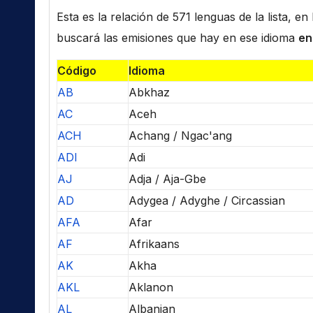
Esta es la relación de 571 lenguas de la lista, e
buscará las emisiones que hay en ese idioma
en
Código
Idioma
AB
Abkhaz
AC
Aceh
ACH
Achang / Ngac'ang
ADI
Adi
AJ
Adja / Aja-Gbe
AD
Adygea / Adyghe / Circassian
AFA
Afar
AF
Afrikaans
AK
Akha
AKL
Aklanon
AL
Albanian