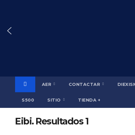
Saltar
al
contenido
AER
CONTACTAR
DIEXI
S500
SITIO
TIENDA +
Eibi. Resultados 1