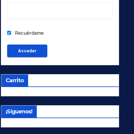
Recuérdame
Carrito
¡Síguenos!