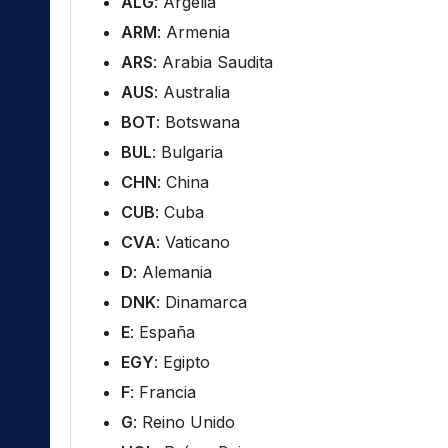
ALG
: Argelia
ARM
: Armenia
ARS
: Arabia Saudita
AUS
: Australia
BOT
: Botswana
BUL
: Bulgaria
CHN
: China
CUB
: Cuba
CVA
: Vaticano
D
: Alemania
DNK
: Dinamarca
E
: España
EGY
: Egipto
F
: Francia
G
: Reino Unido