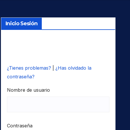
Inicio Sesión
¿Tienes problemas?
|
¿Has olvidado la
contraseña?
Nombre de usuario
Contraseña