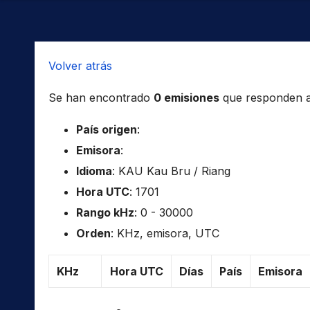
Volver atrás
Se han encontrado
0 emisiones
que responden a l
País origen
:
Emisora
:
Idioma
: KAU Kau Bru / Riang
Hora UTC
: 1701
Rango kHz
: 0 - 30000
Orden
: KHz, emisora, UTC
KHz
Hora UTC
Días
País
Emisora