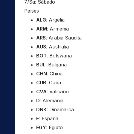
7/Sa: Sábado
Países
ALG
: Argelia
ARM
: Armenia
ARS
: Arabia Saudita
AUS
: Australia
BOT
: Botswana
BUL
: Bulgaria
CHN
: China
CUB
: Cuba
CVA
: Vaticano
D
: Alemania
DNK
: Dinamarca
E
: España
EGY
: Egipto