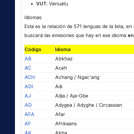
VUT
: Vanuatu
Idiomas
Esta es la relación de 571 lenguas de la lista, e
buscará las emisiones que hay en ese idioma
en
Código
Idioma
AB
Abkhaz
AC
Aceh
ACH
Achang / Ngac'ang
ADI
Adi
AJ
Adja / Aja-Gbe
AD
Adygea / Adyghe / Circassian
AFA
Afar
AF
Afrikaans
AK
Akha