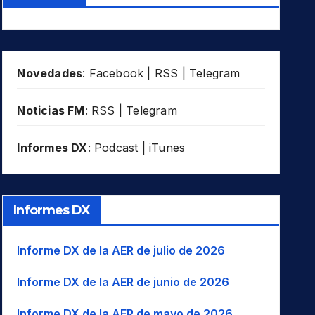
Novedades
:
Facebook
|
RSS
|
Telegram
Noticias FM
:
RSS
|
Telegram
Informes DX
:
Podcast
|
iTunes
Informes DX
Informe DX de la AER de julio de 2026
Informe DX de la AER de junio de 2026
Informe DX de la AER de mayo de 2026