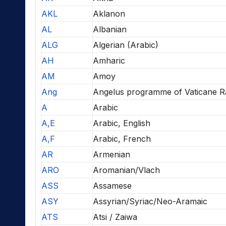
AKL
Aklanon
AL
Albanian
ALG
Algerian (Arabic)
AH
Amharic
AM
Amoy
Ang
Angelus programme of Vaticane R
A
Arabic
A,E
Arabic, English
A,F
Arabic, French
AR
Armenian
ARO
Aromanian/Vlach
ASS
Assamese
ASY
Assyrian/Syriac/Neo-Aramaic
ATS
Atsi / Zaiwa