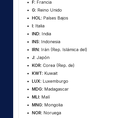
F
: Francia
G
: Reino Unido
HOL
: Países Bajos
I
: Italia
IND
: India
INS
: Indonesia
IRN
: Irán (Rep. Islámica del)
J
: Japón
KOR
: Corea (Rep. de)
KWT
: Kuwait
LUX
: Luxemburgo
MDG
: Madagascar
MLI
: Malí
MNG
: Mongolia
NOR
: Noruega