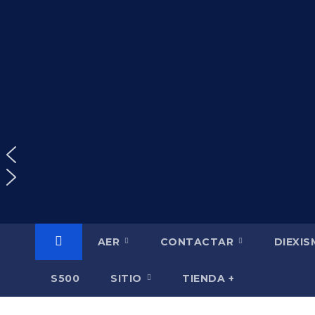
Saltar
al
contenido
AER
CONTACTAR
DIEXI
S500
SITIO
TIENDA +