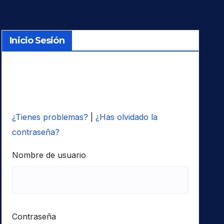
Inicio Sesión
¿Tienes problemas?
|
¿Has olvidado la
contraseña?
Nombre de usuario
Contraseña