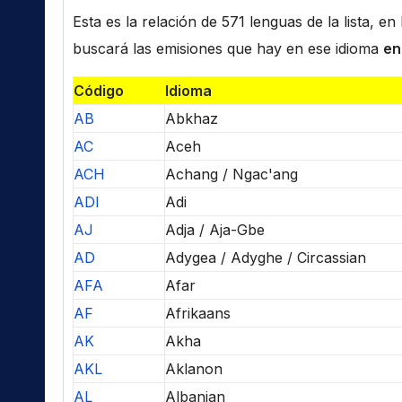
Esta es la relación de 571 lenguas de la lista, e
buscará las emisiones que hay en ese idioma
en
Código
Idioma
AB
Abkhaz
AC
Aceh
ACH
Achang / Ngac'ang
ADI
Adi
AJ
Adja / Aja-Gbe
AD
Adygea / Adyghe / Circassian
AFA
Afar
AF
Afrikaans
AK
Akha
AKL
Aklanon
AL
Albanian