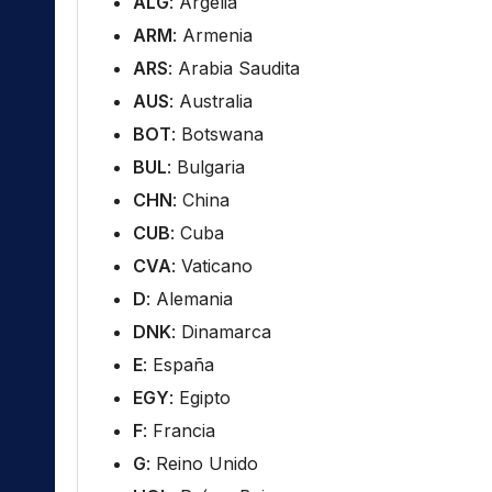
ALG
: Argelia
ARM
: Armenia
ARS
: Arabia Saudita
AUS
: Australia
BOT
: Botswana
BUL
: Bulgaria
CHN
: China
CUB
: Cuba
CVA
: Vaticano
D
: Alemania
DNK
: Dinamarca
E
: España
EGY
: Egipto
F
: Francia
G
: Reino Unido