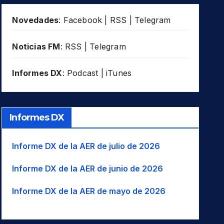
Novedades
:
Facebook
|
RSS
|
Telegram
Noticias FM
:
RSS
|
Telegram
Informes DX
:
Podcast
|
iTunes
Informes DX
Informe DX de la AER de julio de 2026
Informe DX de la AER de junio de 2026
Informe DX de la AER de mayo de 2026