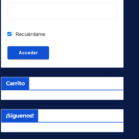
Recuérdame
Carrito
¡Síguenos!