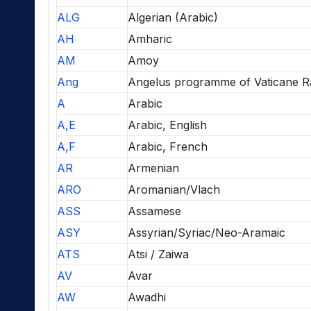
ALG
Algerian (Arabic)
AH
Amharic
AM
Amoy
Ang
Angelus programme of Vaticane R
A
Arabic
A,E
Arabic, English
A,F
Arabic, French
AR
Armenian
ARO
Aromanian/Vlach
ASS
Assamese
ASY
Assyrian/Syriac/Neo-Aramaic
ATS
Atsi / Zaiwa
AV
Avar
AW
Awadhi