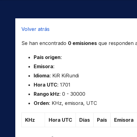
Volver atrás
Se han encontrado
0 emisiones
que responden a l
País origen
:
Emisora
:
Idioma
: KiR KiRundi
Hora UTC
: 1701
Rango kHz
: 0 - 30000
Orden
: KHz, emisora, UTC
KHz
Hora UTC
Días
País
Emisora