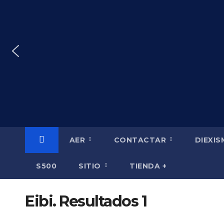
Saltar
al
contenido
AER
CONTACTAR
DIEXI
S500
SITIO
TIENDA +
Eibi. Resultados 1