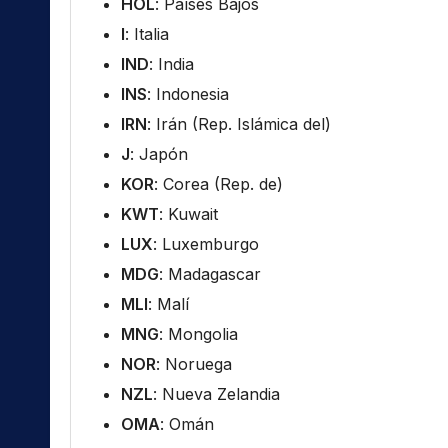
HOL
: Países Bajos
I
: Italia
IND
: India
INS
: Indonesia
IRN
: Irán (Rep. Islámica del)
J
: Japón
KOR
: Corea (Rep. de)
KWT
: Kuwait
LUX
: Luxemburgo
MDG
: Madagascar
MLI
: Malí
MNG
: Mongolia
NOR
: Noruega
NZL
: Nueva Zelandia
OMA
: Omán