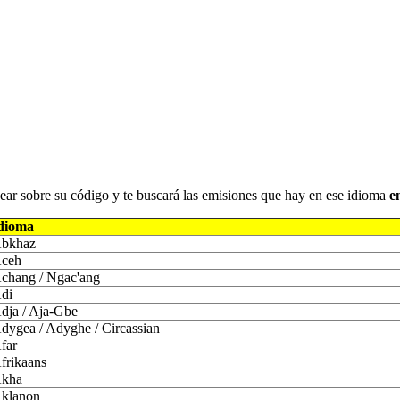
iquear sobre su código y te buscará las emisiones que hay en ese idioma
e
dioma
bkhaz
ceh
chang / Ngac'ang
di
dja / Aja-Gbe
dygea / Adyghe / Circassian
far
frikaans
kha
klanon