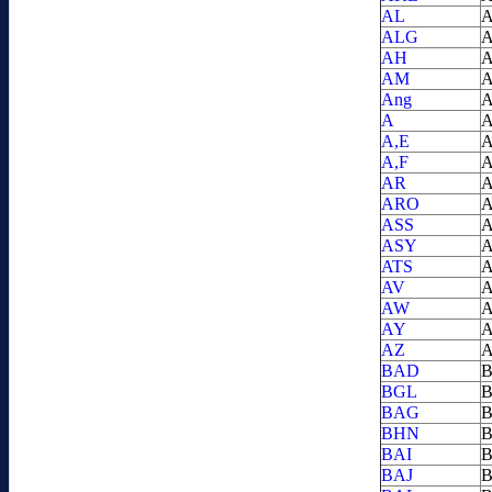
AL
A
ALG
A
AH
A
AM
A
Ang
A
A
A
A,E
A
A,F
A
AR
A
ARO
A
ASS
A
ASY
A
ATS
A
AV
A
AW
A
AY
A
AZ
A
BAD
B
BGL
B
BAG
B
BHN
B
BAI
B
BAJ
B