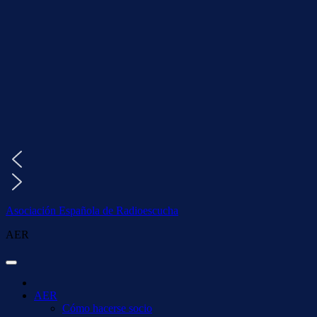
Saltar
al
contenido
Asociación Española de Radioescucha
AER
AER
Cómo hacerse socio