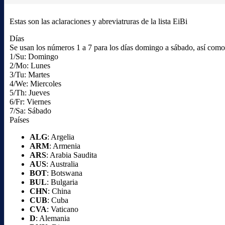
Estas son las aclaraciones y abreviatruras de la lista EiBi
Días
Se usan los números 1 a 7 para los días domingo a sábado, así como l
1/Su: Domingo
2/Mo: Lunes
3/Tu: Martes
4/We: Miercoles
5/Th: Jueves
6/Fr: Viernes
7/Sa: Sábado
Países
ALG
: Argelia
ARM
: Armenia
ARS
: Arabia Saudita
AUS
: Australia
BOT
: Botswana
BUL
: Bulgaria
CHN
: China
CUB
: Cuba
CVA
: Vaticano
D
: Alemania