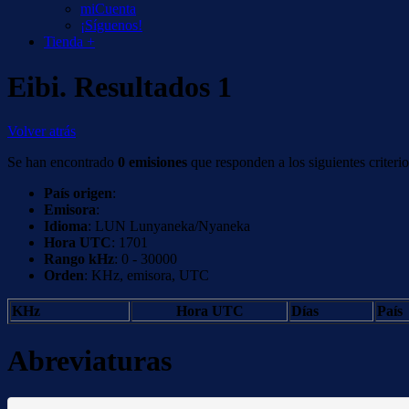
miCuenta
¡Síguenos!
Tienda +
Eibi. Resultados 1
Volver atrás
Se han encontrado
0 emisiones
que responden a los siguientes criterio
País origen
:
Emisora
:
Idioma
: LUN Lunyaneka/Nyaneka
Hora UTC
: 1701
Rango kHz
: 0 - 30000
Orden
: KHz, emisora, UTC
KHz
Hora UTC
Días
País
Abreviaturas