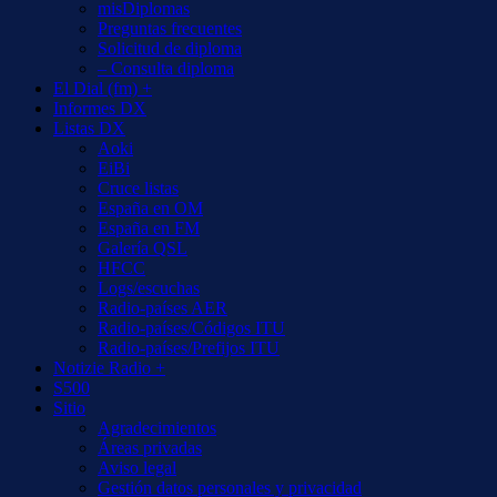
misDiplomas
Preguntas frecuentes
Solicitud de diploma
– Consulta diploma
El Dial (fm) +
Informes DX
Listas DX
Aoki
EiBi
Cruce listas
España en OM
España en FM
Galería QSL
HFCC
Logs/escuchas
Radio-países AER
Radio-países/Códigos ITU
Radio-países/Prefijos ITU
Notizie Radio +
S500
Sitio
Agradecimientos
Áreas privadas
Aviso legal
Gestión datos personales y privacidad