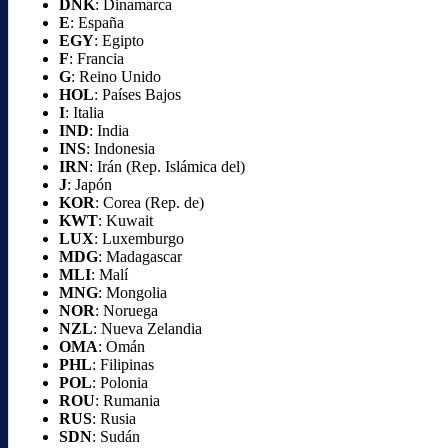
DNK
: Dinamarca
E
: España
EGY
: Egipto
F
: Francia
G
: Reino Unido
HOL
: Países Bajos
I
: Italia
IND
: India
INS
: Indonesia
IRN
: Irán (Rep. Islámica del)
J
: Japón
KOR
: Corea (Rep. de)
KWT
: Kuwait
LUX
: Luxemburgo
MDG
: Madagascar
MLI
: Malí
MNG
: Mongolia
NOR
: Noruega
NZL
: Nueva Zelandia
OMA
: Omán
PHL
: Filipinas
POL
: Polonia
ROU
: Rumania
RUS
: Rusia
SDN
: Sudán