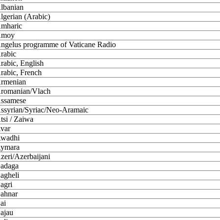
lbanian
lgerian (Arabic)
mharic
moy
ngelus programme of Vaticane Radio
rabic
rabic, English
rabic, French
rmenian
romanian/Vlach
ssamese
ssyrian/Syriac/Neo-Aramaic
tsi / Zaiwa
var
wadhi
ymara
zeri/Azerbaijani
adaga
agheli
agri
ahnar
ai
ajau