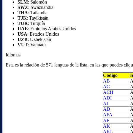
SLM
: Salomón
SWZ
: Swazilandia
THA
: Tailandia
TJK
: Tayikistán
TUR
: Turquía
UAE
: Emiratos Arabes Unidos
USA
: Estados Unidos
UZB
: Uzbekistán
VUT
: Vanuatu
Idiomas
Esta es la relación de 571 lenguas de la lista, en las que puedes cl
Código
I
AB
A
AC
A
ACH
A
ADI
A
AJ
A
AD
A
AFA
A
AF
A
AK
A
AKL
A